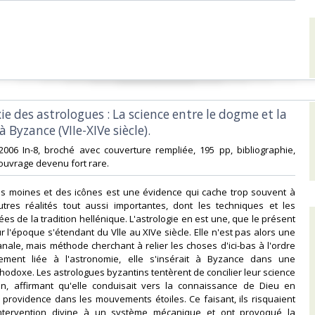
ie des astrologues : La science entre le dogme et la
 Byzance (VIIe-XIVe siècle).‎
2006 In-8, broché avec couverture rempliée, 195 pp, bibliographie,
ouvrage devenu fort rare. ‎
es moines et des icônes est une évidence qui cache trop souvent à
tres réalités tout aussi importantes, dont les techniques et les
ées de la tradition hellénique. L'astrologie en est une, que le présent
ur l'époque s'étendant du Vlle au XIVe siècle. Elle n'est pas alors une
anale, mais méthode cherchant à relier les choses d'ici-bas à l'ordre
itement liée à l'astronomie, elle s'insérait à Byzance dans une
hodoxe. Les astrologues byzantins tentèrent de concilier leur science
ion, affirmant qu'elle conduisait vers la connaissance de Dieu en
 providence dans les mouvements étoiles. Ce faisant, ils risquaient
intervention divine à un système mécanique et ont provoqué la