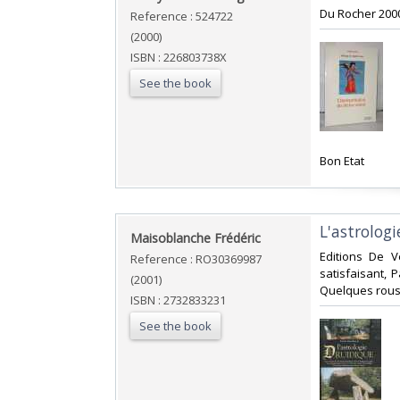
‎Du Rocher 200
Reference : 524722
(2000)
ISBN : 226803738X
See the book
‎Bon Etat‎
‎L'astrologi
‎Maisoblanche Frédéric‎
‎Editions De 
Reference : RO30369987
satisfaisant,
(2001)
Quelques rousse
ISBN : 2732833231
See the book