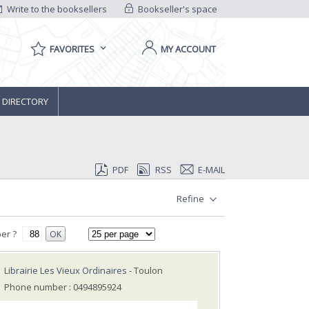
Write to the booksellers
Bookseller's space
FAVORITES
MY ACCOUNT
 DIRECTORY
PDF
RSS
E-MAIL
Refine
er ?
OK
Librairie Les Vieux Ordinaires
- Toulon
Phone number : 0494895924