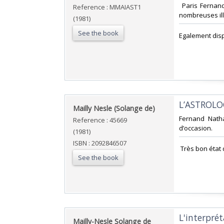
‎ Paris Fernan
Reference : MMAIAST1
nombreuses illu
(1981)
See the book
‎Egalement disp
‎L’ASTROLOG
‎Mailly Nesle (Solange de)‎
‎Fernand Nath
Reference : 45669
d’occasion.‎
(1981)
ISBN : 2092846507
‎ Très bon état 
See the book
‎L'interpré
‎Mailly-Nesle Solange de‎