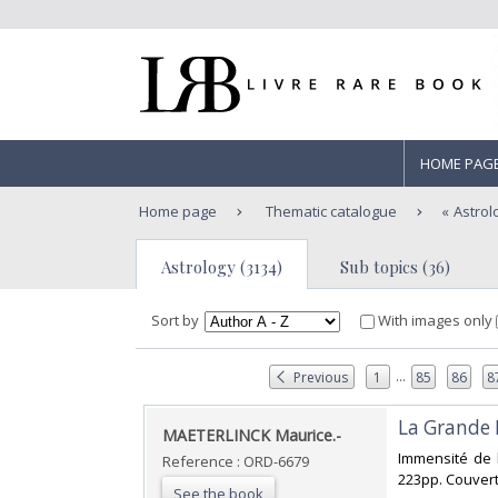
HOME PAG
Home page
Thematic catalogue
Astrol
Astrology (3134)
Sub topics (36)
Sort by
With images only
...
Previous
1
85
86
8
‎La Grande F
‎MAETERLINCK Maurice.-‎
‎Immensité de l
Reference : ORD-6679
223pp. Couvertu
See the book