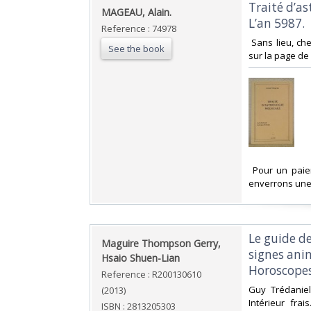
‎Traité d’a
‎MAGEAU, Alain.‎
L’an 5987.‎
Reference : 74978
‎ Sans lieu, 
See the book
sur la page de
‎ Pour un pai
enverrons une 
‎Le guide d
‎Maguire Thompson Gerry,
signes anim
Hsaio Shuen-Lian‎
Horoscopes 
Reference : R200130610
‎Guy Trédaniel
(2013)
Intérieur fra
ISBN : 2813205303