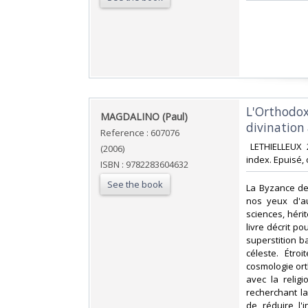
‎L'Orthodox
‎MAGDALINO (Paul)‎
divination à
Reference : 607076
‎ LETHIELLEUX 
(2006)
index. Epuisé, 
ISBN : 9782283604632
See the book
‎La Byzance d
nos yeux d'au
sciences, hérit
livre décrit po
superstition b
céleste. Étro
cosmologie ort
avec la relig
recherchant la
de réduire l'