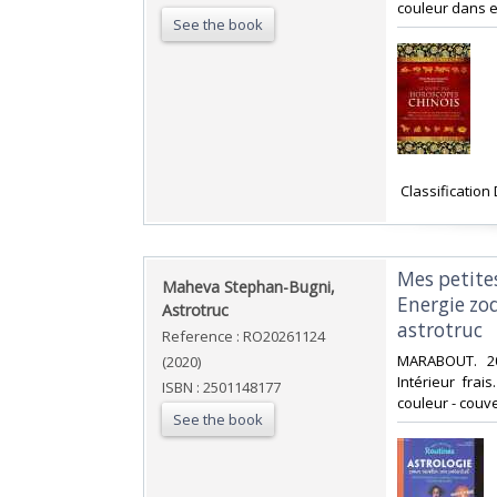
couleur dans et 
See the book
‎ Classification
‎Mes petite
‎Maheva Stephan-Bugni,
Energie zod
Astrotruc‎
astrotruc‎
Reference : RO20261124
‎MARABOUT. 20
(2020)
Intérieur frai
ISBN : 2501148177
couleur - couve
See the book