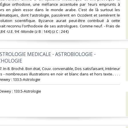
'Église orthodoxe, une méfiance accentuée par 1eurs emprunts à
alors en plein essor dans le monde arabe. C'est de là surtout les
ématiques, dont l'astrologie, passèrent en Occident et semèrent le
olution scientifique. Byzance aurait peut-être contribué à cette
avait reconnu l'orthodoxie de ses astrologues. Comme neuf. - Frais de
8 € -U.E. 9 € -Monde (z B : 14 €) (z C : 24 €) ‎
'ASTROLOGIE MEDICALE - ASTROBIOLOGIE -
HOLOGIE‎
87. In-8. Broché. Bon état, Couv. convenable, Dos satisfaisant, Intérieur
s - nombreuses illustrations en noir et blanc dans et hors texte.. . . .
Dewey : 133.5-Astrologie‎
 Dewey : 133.5-Astrologie‎