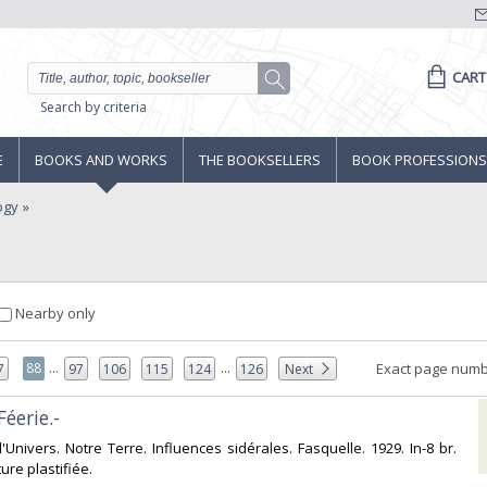
CART
Search by criteria
E
BOOKS AND WORKS
THE BOOKSELLERS
BOOK PROFESSIONS
ogy
Nearby only
...
...
88
Exact page numb
7
97
106
115
124
126
Next
éerie.-‎
'Univers. Notre Terre. Influences sidérales. Fasquelle. 1929. In-8 br.
re plastifiée.‎