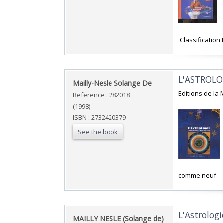
‎ Classification
‎L'ASTROLOGI
‎Mailly-Nesle Solange De‎
‎Editions de la
Reference : 282018
(1998)
ISBN : 2732420379
See the book
‎comme neuf‎
‎L'Astrologi
‎MAILLY NESLE (Solange de)‎