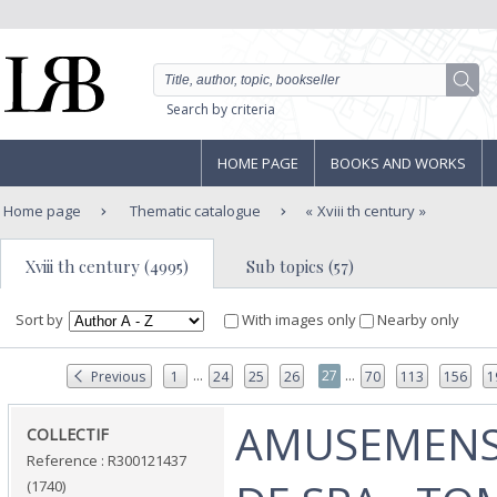
Search by criteria
HOME PAGE
BOOKS AND WORKS
Home page
Thematic catalogue
Xviii th century
Xviii th century (4995)
Sub topics (57)
Sort by
With images only
Nearby only
...
...
27
Previous
1
24
25
26
70
113
156
1
‎AMUSEMENS
‎COLLECTIF‎
Reference : R300121437
(1740)