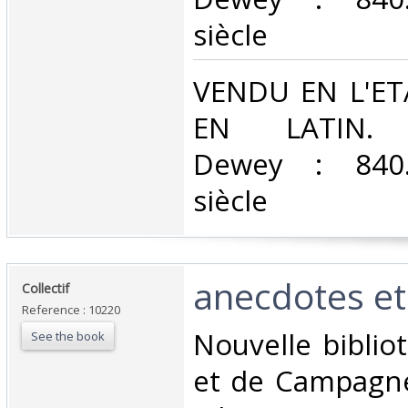
siècle‎
‎VENDU EN L'E
EN LATIN. Cl
Dewey : 840.
siècle‎
‎anecdotes et
‎Collectif ‎
Reference : 10220
‎Nouvelle biblio
See the book
et de Campagne