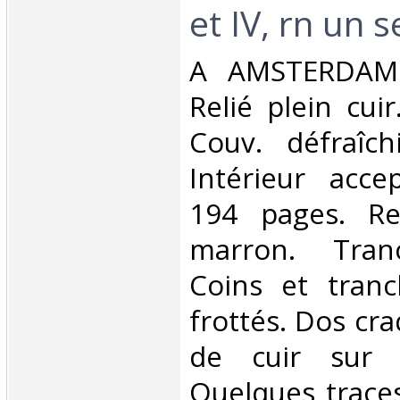
et IV, rn un s
‎A AMSTERDAM.
Relié plein cuir
Couv. défraîch
Intérieur acce
194 pages. Rel
marron. Tran
Coins et tranc
frottés. Dos cr
de cuir sur 
Quelques traces