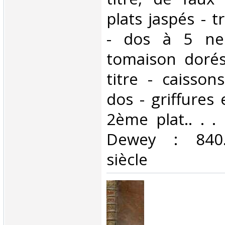
plats jaspés - 
- dos à 5 ner
tomaison dorés
titre - caisson
dos - griffures 
2ème plat.. . . 
Dewey : 840.
siècle‎