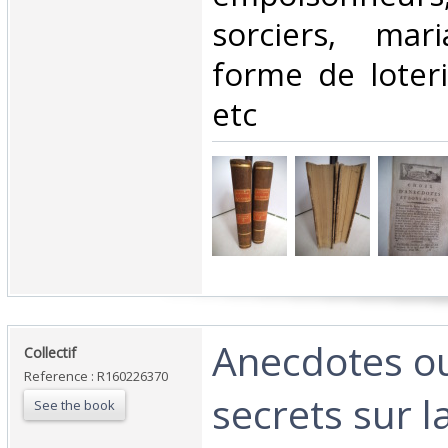
sorciers, ma
forme de loter
etc‎
‎Anecdotes 
‎Collectif‎
Reference : R160226370
secrets sur l
See the book