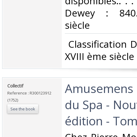
disponibles.. . .
Dewey : 840.
siècle‎
‎ Classification
XVIII ème siècle‎
‎Amusemens 
‎Collectif‎
Reference : R300123912
du Spa - Nou
(1752)
See the book
édition - Tom