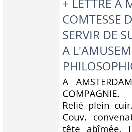
+ LETTRE A
COMTESSE D
SERVIR DE 
A L'AMUSE
PHILOSOPHIQ
‎A AMSTERDA
COMPAGNIE. 1
Relié plein cuir
Couv. convenab
tête abîmée, In