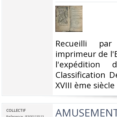
‎Recueilli pa
imprimeur de l'
l'expédition 
Classification 
XVIII ème siècle‎
‎AMUSEMEN
‎COLLECTIF‎
Reference : R300113513