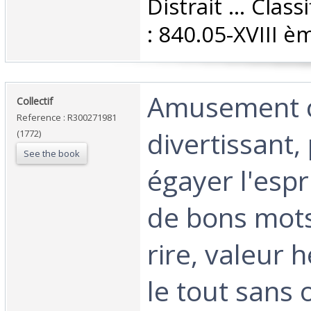
Distrait ... Clas
: 840.05-XVIII èm
‎Amusement c
‎Collectif‎
Reference : R300271981
divertissant,
(1772)
See the book
égayer l'espr
de bons mots
rire, valeur 
le tout sans 