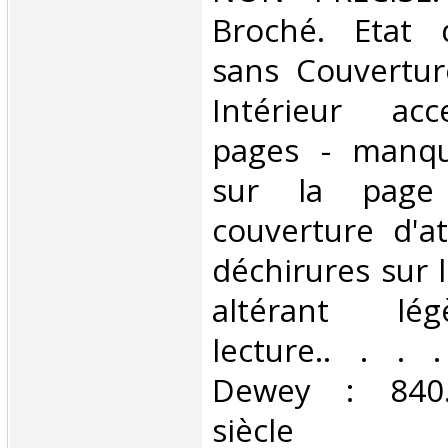
Broché. Etat d
sans Couvertur
Intérieur acc
pages - manqu
sur la page
couverture d'at
déchirures sur 
altérant lé
lecture.. . . .
Dewey : 840.
siècle‎