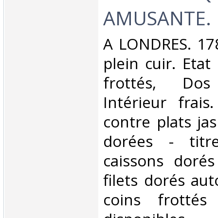
AMUSANTE.‎
‎A LONDRES. 178
plein cuir. Etat
frottés, Dos 
Intérieur frai
contre plats ja
dorées - titr
caissons dorés
filets dorés aut
coins frotté