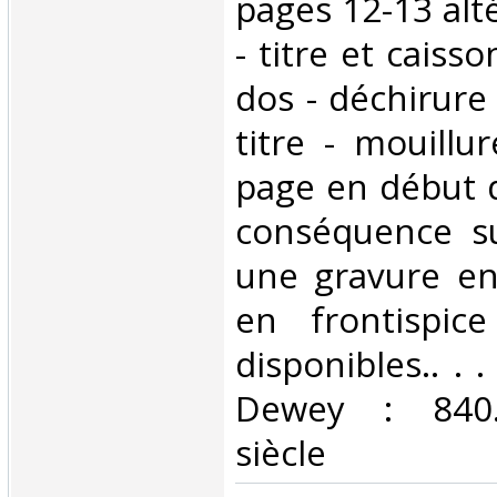
pages 12-13 alté
- titre et caiss
dos - déchirure
titre - mouillu
page en début 
conséquence su
une gravure en
en frontispic
disponibles.. . .
Dewey : 840.
siècle‎