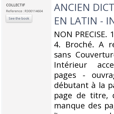
‎ANCIEN DIC
‎COLLECTIF‎
Reference : R300114604
EN LATIN - 
See the book
‎NON PRECISE. 1
4. Broché. A re
sans Couvertur
Intérieur acc
pages - ouvra
débutant à la p
page de titre, 
manque des pag