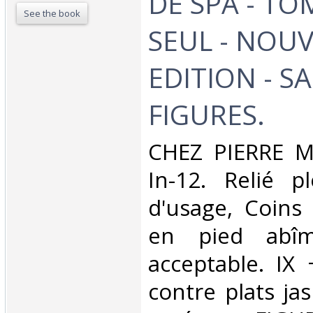
DE SPA - TO
See the book
SEUL - NOUV
EDITION - S
FIGURES.‎
‎CHEZ PIERRE M
In-12. Relié pl
d'usage, Coins 
en pied abîmé
acceptable. IX
contre plats ja