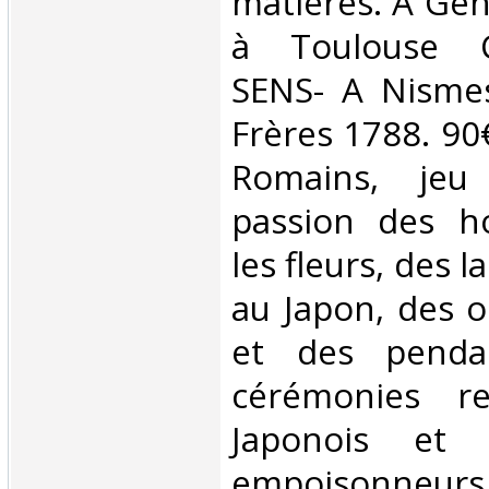
matières. A Gen
à Toulouse C
SENS- A Nisme
Frères 1788. 90€
Romains, jeu
passion des ho
les fleurs, des 
au Japon, des o
et des pendant
cérémonies re
Japonois et 
empoisonneurs, 