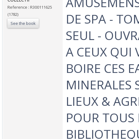
‎AMUSEMENS
Reference : R300111625
DE SPA - T
(1782)
See the book
SEUL - OUVR
A CEUX QUI
BOIRE CES E
MINERALES 
LIEUX & AG
POUR TOUS 
BIBLIOTHEQ