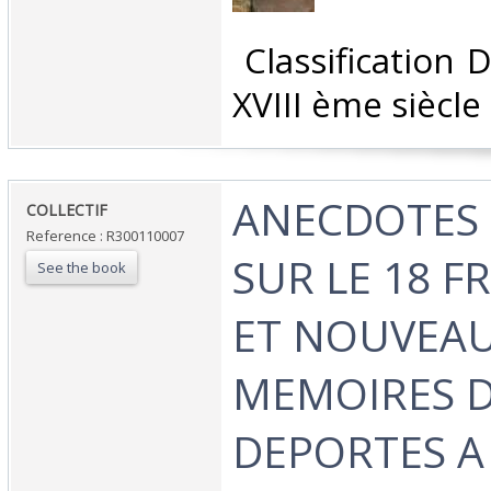
‎ Classification
XVIII ème siècle‎
‎ANECDOTES
‎COLLECTIF‎
Reference : R300110007
SUR LE 18 F
See the book
ET NOUVEA
MEMOIRES 
DEPORTES A