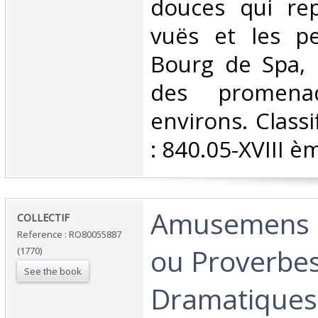
douces qui rep
vuës et les pe
Bourg de Spa, 
des promena
environs. Class
: 840.05-XVIII èm
‎Amusemens d
‎COLLECTIF‎
Reference : RO80055887
ou Proverbe
(1770)
See the book
Dramatiques.