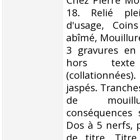
‎Chez Pierre Mor
18. Relié ple
d'usage, Coins
abîmé, Mouillur
3 gravures en 
hors texte 
(collationnées
jaspés. Tranche
de mouill
conséquences s
Dos à 5 nerfs, 
de titre. Titr