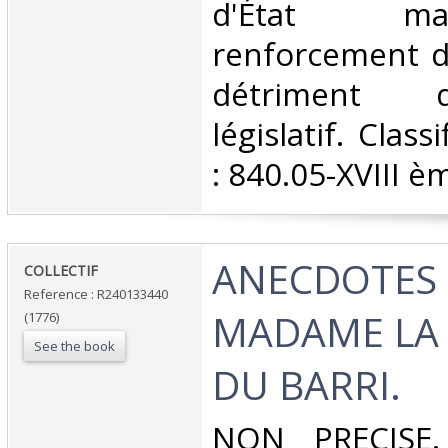
d'État m
renforcement de
détriment 
législatif. Clas
: 840.05-XVIII èm
‎ANECDOTES
‎COLLECTIF‎
Reference : R240133440
MADAME LA
(1776)
See the book
DU BARRI.‎
‎NON PRECISE.