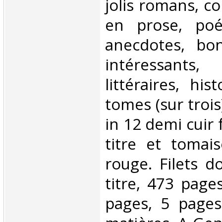
jolis romans, c
en prose, poés
anecdotes, bon
intéressant
littéraires, his
tomes (sur troi
in 12 demi cuir 
titre et tomai
rouge. Filets d
titre, 473 pag
pages, 5 pages