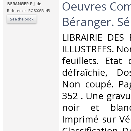
‎Oeuvres Com
‎BERANGER P.J. de‎
Reference : RO80053145
Béranger. Sér
See the book
‎LIBRAIRIE DES
ILLUSTREES. Non
feuillets. Etat
défraîchie, Dos
Non coupé. Pa
352 . Une gravu
noir et blanc
Imprimé sur Véli
Classification 