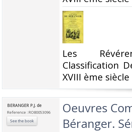
‎Les Révére
Classification 
XVIII ème siècle‎
‎Oeuvres Com
‎BERANGER P.J. de‎
Reference : RO80053096
Béranger. Sér
See the book