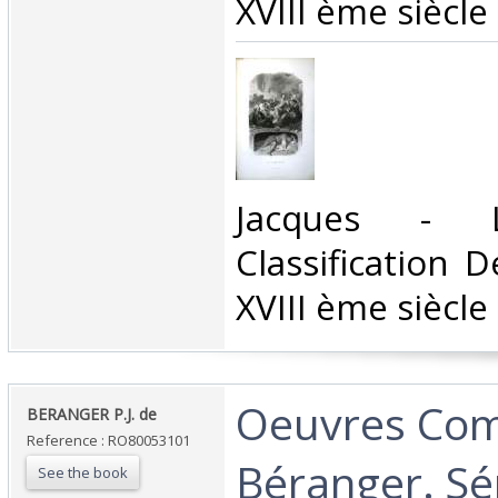
XVIII ème siècle‎
‎Jacques - L
Classification 
XVIII ème siècle‎
‎Oeuvres Com
‎BERANGER P.J. de‎
Reference : RO80053101
Béranger. Sér
See the book