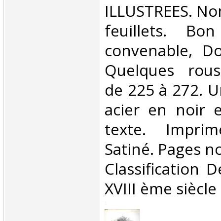
ILLUSTREES. Non
feuillets. Bo
convenable, Dos
Quelques rous
de 225 à 272. U
acier en noir e
texte. Impri
Satiné. Pages no
Classification 
XVIII ème siècle‎