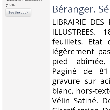
Béranger. Sér
(1868)
See the book
‎LIBRAIRIE DES
ILLUSTREES. 1
feuillets. Etat
légèrement pas
pied abîmée,
Paginé de 81
gravure sur ac
blanc, hors-tex
Vélin Satiné. Do