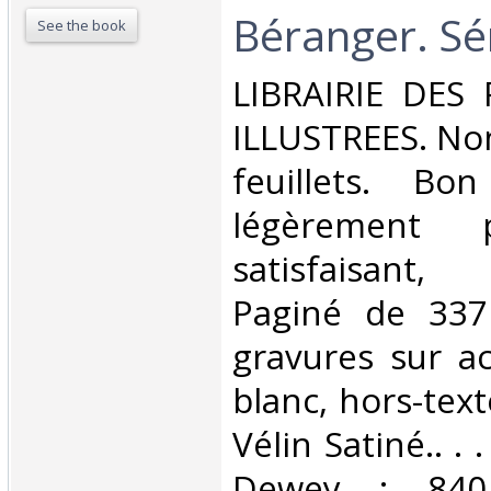
Béranger. Sér
See the book
‎LIBRAIRIE DES
ILLUSTREES. Non
feuillets. Bo
légèrement 
satisfaisant
Paginé de 337
gravures sur ac
blanc, hors-tex
Vélin Satiné.. . .
Dewey : 840.