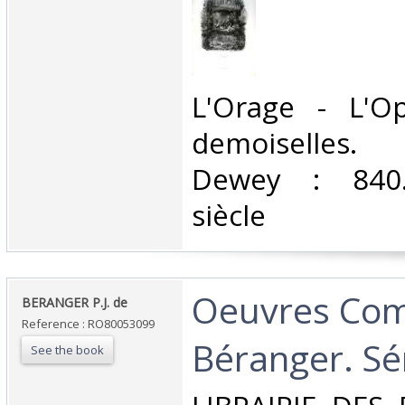
‎L'Orage - L'O
demoiselles. C
Dewey : 840.
siècle‎
‎Oeuvres Com
‎BERANGER P.J. de‎
Reference : RO80053099
Béranger. Sér
See the book