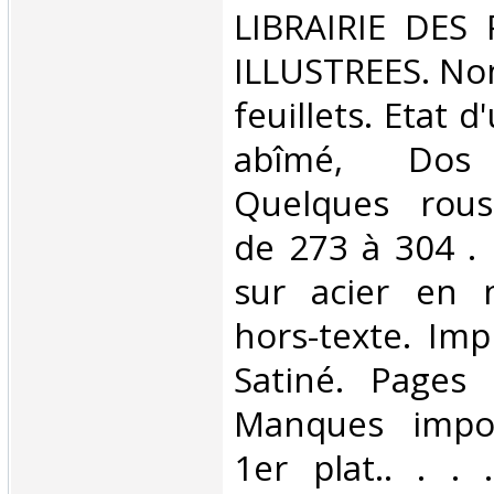
‎LIBRAIRIE DES
ILLUSTREES. Non
feuillets. Etat d
abîmé, Dos s
Quelques rous
de 273 à 304 .
sur acier en n
hors-texte. Imp
Satiné. Pages
Manques impor
1er plat.. . . .