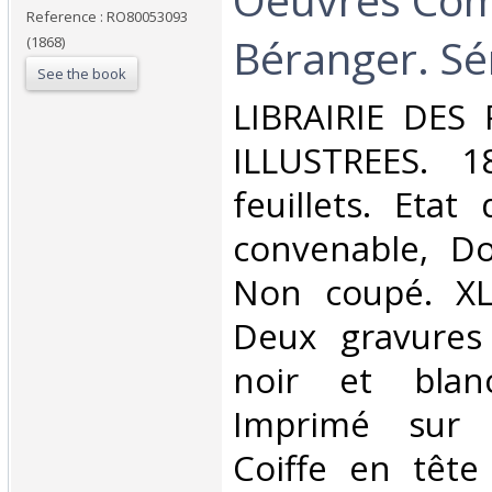
Reference : RO80053093
Béranger. Sér
(1868)
See the book
‎LIBRAIRIE DES
ILLUSTREES. 1
feuillets. Etat
convenable, Dos
Non coupé. XL
Deux gravures
noir et blanc
Imprimé sur V
Coiffe en tête 