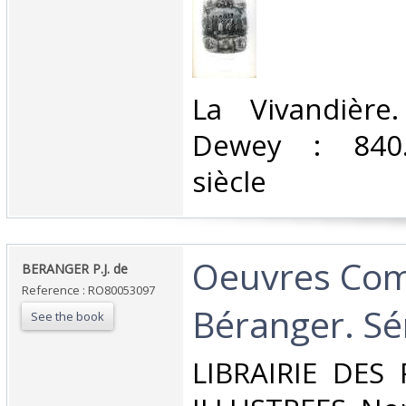
‎La Vivandière.
Dewey : 840.
siècle‎
‎Oeuvres Com
‎BERANGER P.J. de‎
Reference : RO80053097
Béranger. Sér
See the book
‎LIBRAIRIE DES