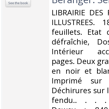
See the book
‎LIBRAIRIE DES
ILLUSTREES. 1
feuillets. Etat
défraîchie, Dos
Intérieur ac
pages. Deux gra
en noir et blan
Imprimé sur V
Déchirures sur l
fendu.. . . . 