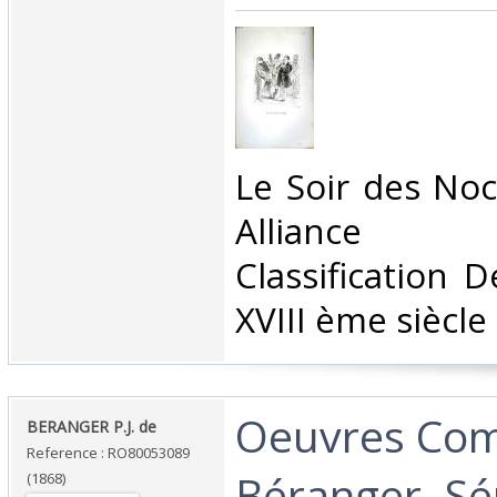
‎Le Soir des Noc
Alliance Ba
Classification 
XVIII ème siècle‎
‎Oeuvres Com
‎BERANGER P.J. de‎
Reference : RO80053089
Béranger. Sér
(1868)