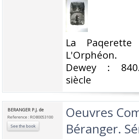
‎La Paqerette 
L'Orphéon. Cl
Dewey : 840.
siècle‎
‎Oeuvres Com
‎BERANGER P.J. de‎
Reference : RO80053100
Béranger. Sér
See the book