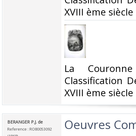
XVIII ème siècle‎
‎La Couronne
Classification 
XVIII ème siècle‎
‎Oeuvres Com
‎BERANGER P.J. de‎
Reference : RO80053092