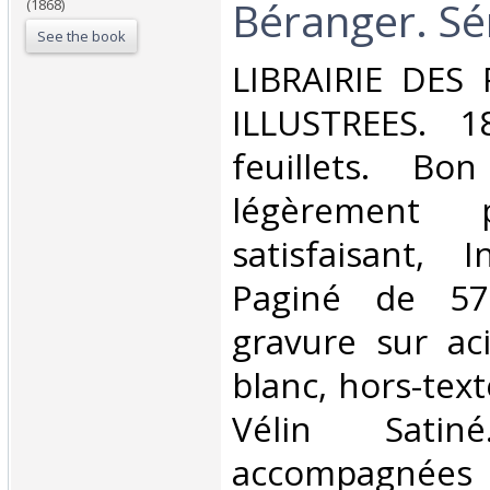
Béranger. Sér
(1868)
See the book
‎LIBRAIRIE DES
ILLUSTREES. 1
feuillets. Bo
légèrement 
satisfaisant, I
Paginé de 5
gravure sur ac
blanc, hors-tex
Vélin Satiné
accompagnées