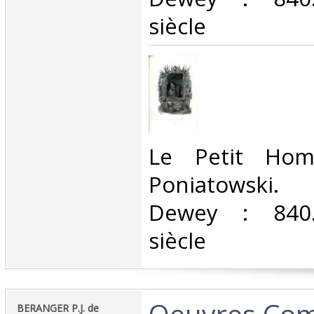
siècle‎
‎Le Petit Ho
Poniatowski. C
Dewey : 840.
siècle‎
‎Oeuvres Com
‎BERANGER P.J. de‎