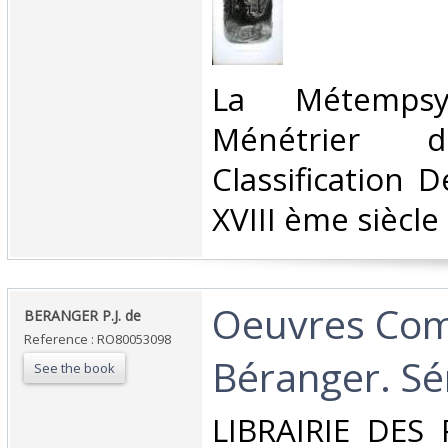
‎La Métemps
Ménétrier 
Classification 
XVIII ème siècle‎
‎Oeuvres Com
‎BERANGER P.J. de‎
Reference : RO80053098
Béranger. Sér
See the book
‎LIBRAIRIE DES