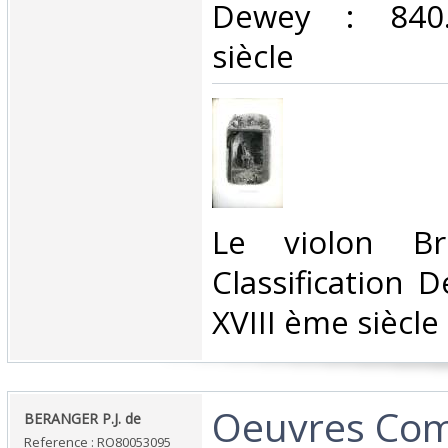
Dewey : 840.
siècle‎
‎Le violon Br
Classification 
XVIII ème siècle‎
‎Oeuvres Com
‎BERANGER P.J. de‎
Reference : RO80053095