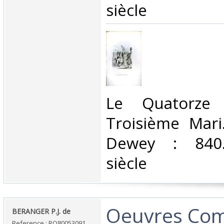
siècle‎
‎Le Quatorze 
Troisième Mari.
Dewey : 840.
siècle‎
‎Oeuvres Com
‎BERANGER P.J. de‎
Reference : RO80053091