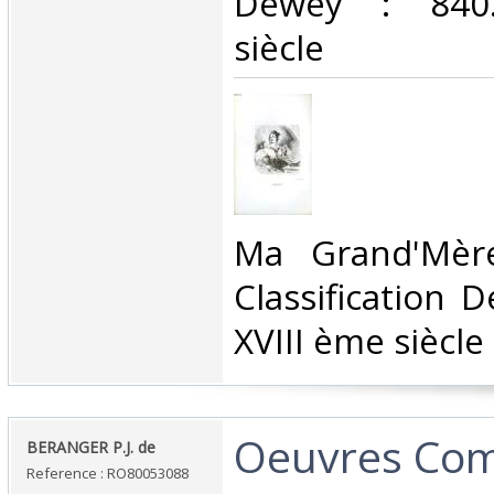
Dewey : 840.
siècle‎
‎Ma Grand'Mèr
Classification 
XVIII ème siècle‎
‎Oeuvres Com
‎BERANGER P.J. de‎
Reference : RO80053088