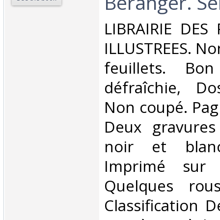
Béranger. Sér
‎LIBRAIRIE DES
ILLUSTREES. Non
feuillets. Bo
défraîchie, Dos
Non coupé. Pagi
Deux gravures
noir et blanc
Imprimé sur V
Quelques rous
Classification 