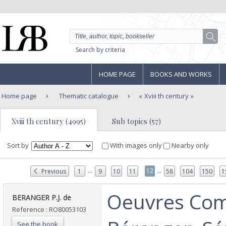
Search by criteria
HOME PAGE
BOOKS AND WORKS
Home page
Thematic catalogue
Xviii th century
Xviii th century (4995)
Sub topics (57)
Sort by
With images only
Nearby only
...
...
12
Previous
1
9
10
11
58
104
150
1
‎Oeuvres Com
‎BERANGER P.J. de‎
Reference : RO80053103
See the book