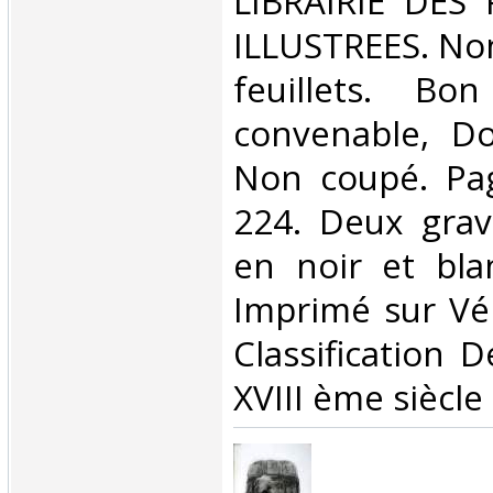
‎LIBRAIRIE DES
ILLUSTREES. Non
feuillets. Bo
convenable, Dos
Non coupé. Pa
224. Deux grav
en noir et blan
Imprimé sur Véli
Classification 
XVIII ème siècle‎