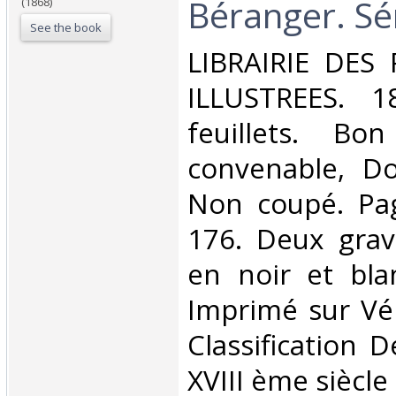
Béranger. Sér
(1868)
See the book
‎LIBRAIRIE DES
ILLUSTREES. 1
feuillets. Bo
convenable, Dos
Non coupé. Pa
176. Deux grav
en noir et blan
Imprimé sur Véli
Classification 
XVIII ème siècle‎