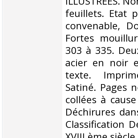
ILLUSTREES. Non
feuillets. Etat 
convenable, Dos
Fortes mouillu
303 à 335. Deu
acier en noir e
texte. Impri
Satiné. Pages 
collées à cause
Déchirures dans 
Classification 
XVIII ème siècle‎