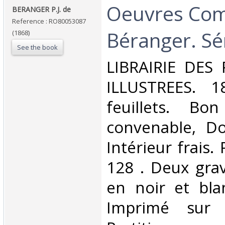
‎Oeuvres Com
‎BERANGER P.J. de‎
Reference : RO80053087
Béranger. Sér
(1868)
See the book
‎LIBRAIRIE DES
ILLUSTREES. 1
feuillets. Bo
convenable, Dos
Intérieur frais.
128 . Deux grav
en noir et blan
Imprimé sur V