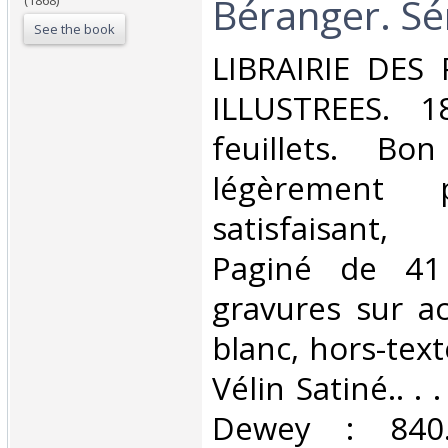
Béranger. Sér
(1868)
See the book
‎LIBRAIRIE DES
ILLUSTREES. 1
feuillets. Bo
légèrement 
satisfaisant
Paginé de 41
gravures sur ac
blanc, hors-tex
Vélin Satiné.. . .
Dewey : 840.