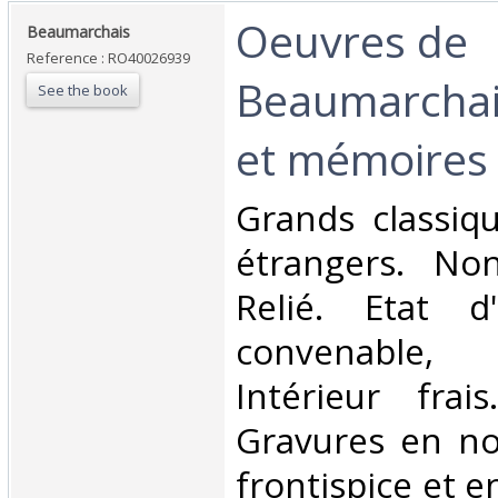
‎Oeuvres de
‎Beaumarchais‎
Reference : RO40026939
Beaumarchai
See the book
et mémoires‎
‎Grands classiq
étrangers. Non
Relié. Etat d
convenable,
Intérieur frai
Gravures en no
frontispice et e