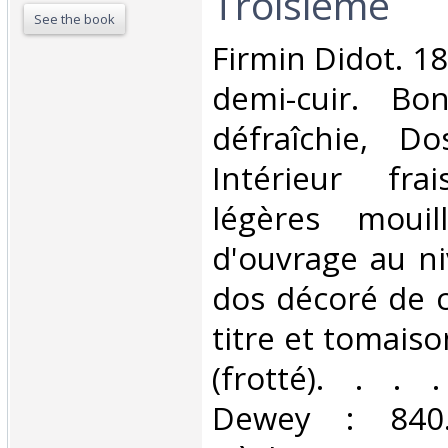
Troisième‎
See the book
‎Firmin Didot. 18
demi-cuir. Bo
défraîchie, Dos
Intérieur fra
légères mouil
d'ouvrage au n
dos décoré de c
titre et tomaiso
(frotté). . . .
Dewey : 840.