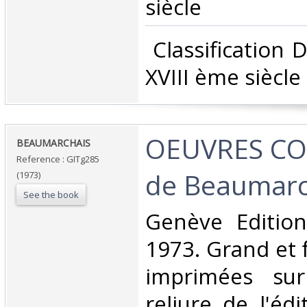
siècle‎
‎ Classification
XVIII ème siècle‎
‎OEUVRES C
‎BEAUMARCHAIS‎
Reference : GITg285
de Beaumarch
(1973)
See the book
‎Genève Editio
1973. Grand et 
imprimées sur
reliure de l'éd