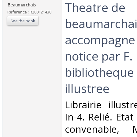
‎Theatre de
‎Beaumarchais‎
Reference : R200121430
beaumarchai
See the book
accompagne 
notice par F.
bibliotheque 
illustree‎
‎Librairie illus
In-4. Relié. Eta
convenable, 