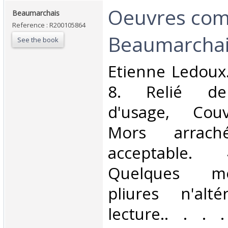
‎Oeuvres com
‎Beaumarchais‎
Reference : R200105864
Beaumarchais
See the book
‎Etienne Ledoux
8. Relié dem
d'usage, Couv
Mors arraché
acceptable.
Quelques mo
pliures n'alt
lecture.. . . .