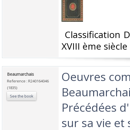
‎ Classification
XVIII ème siècle‎
‎Oeuvres com
‎Beaumarchais‎
Reference : R240164046
Beaumarchai
(1835)
See the book
Précédées d'
sur sa vie et