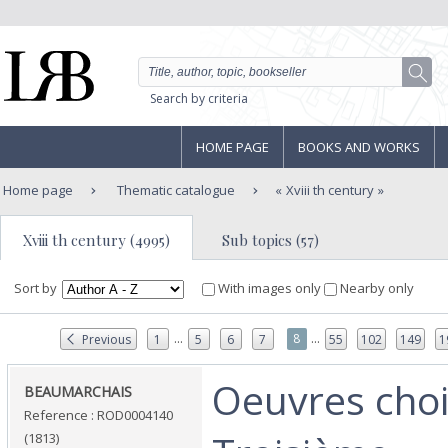
Search by criteria
HOME PAGE
BOOKS AND WORKS
Home page
Thematic catalogue
Xviii th century
Xviii th century (4995)
Sub topics (57)
Sort by
With images only
Nearby only
...
...
8
Previous
1
5
6
7
55
102
149
1
‎Oeuvres cho
‎BEAUMARCHAIS‎
Reference : ROD0004140
(1813)