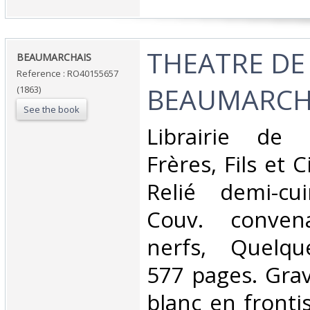
‎THEATRE DE
‎BEAUMARCHAIS‎
Reference : RO40155657
BEAUMARCHA
(1863)
See the book
‎Librairie de
Frères, Fils et C
Relié demi-cu
Couv. conven
nerfs, Quelqu
577 pages. Grav
blanc en frontis