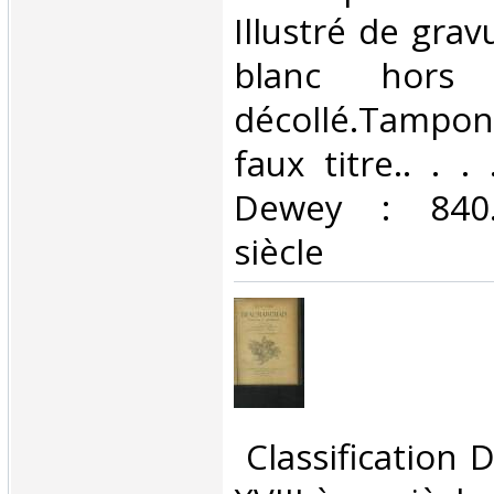
Illustré de grav
blanc hors 
décollé.Tampo
faux titre.. . . 
Dewey : 840.
siècle‎
‎ Classification