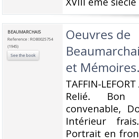
XVIII ème siècle‎
‎Oeuvres de
‎BEAUMARCHAIS‎
Reference : RO80025754
Beaumarchai
(1945)
See the book
et Mémoires.
‎TAFFIN-LEFORT A
Relié. Bon 
convenable, Dos
Intérieur frai
Portrait en fron