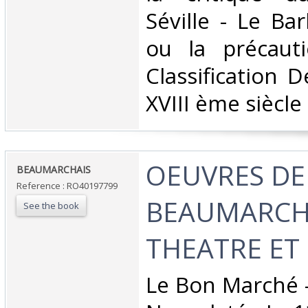
Séville - Le Bar
ou la précautio
Classification 
XVIII ème siècle‎
‎OEUVRES DE
‎BEAUMARCHAIS‎
Reference : RO40197799
BEAUMARCH
See the book
THEATRE ET
‎Le Bon Marché 