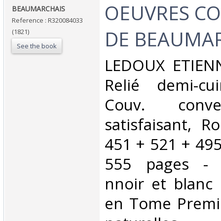
‎OEUVRES C
‎BEAUMARCHAIS‎
Reference : R320084033
DE BEAUMARC
(1821)
See the book
‎LEDOUX ETIENN
Relié demi-cu
Couv. conve
satisfaisant, R
451 + 521 + 495
555 pages - F
nnoir et blanc
en Tome Premie