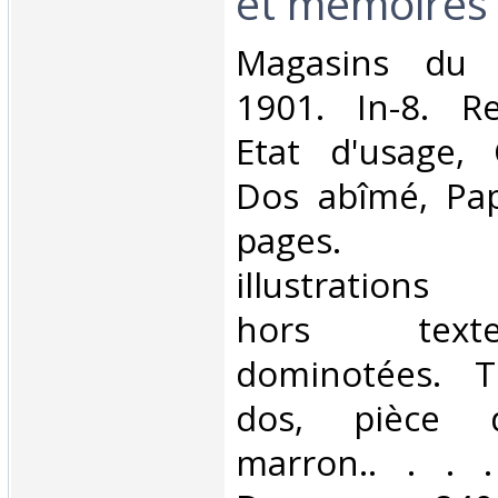
et mémoires‎
‎Magasins du
1901. In-8. Re
Etat d'usage, 
Dos abîmé, Pap
pages. N
illustrations
hors text
dominotées. T
dos, pièce 
marron.. . . . 