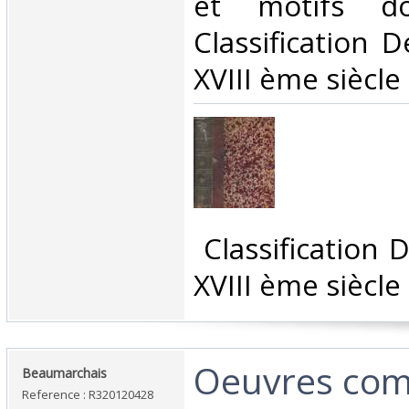
et motifs do
Classification 
XVIII ème siècle‎
‎ Classification
XVIII ème siècle‎
‎Oeuvres com
‎Beaumarchais‎
Reference : R320120428