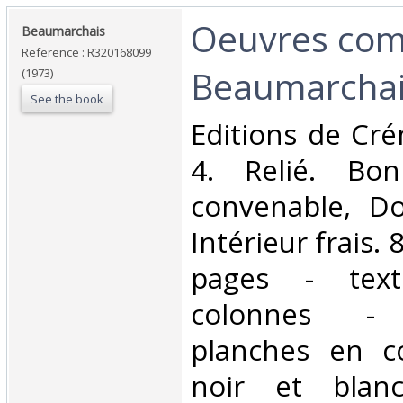
‎Oeuvres com
‎Beaumarchais‎
Reference : R320168099
Beaumarchais
(1973)
See the book
‎Editions de Cré
4. Relié. Bon
convenable, Dos
Intérieur frais.
pages - tex
colonnes - 
planches en c
noir et blan