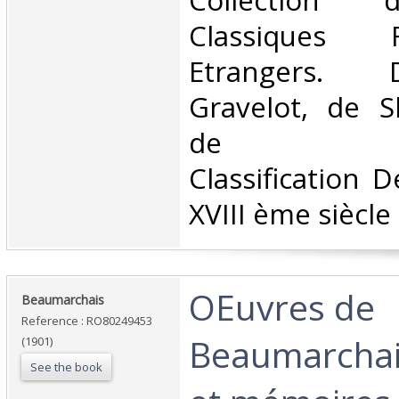
‎Collection
Classiques 
Etrangers. 
Gravelot, de S
de Saint
Classification 
XVIII ème siècle‎
‎OEuvres de
‎Beaumarchais‎
Reference : RO80249453
Beaumarchai
(1901)
See the book