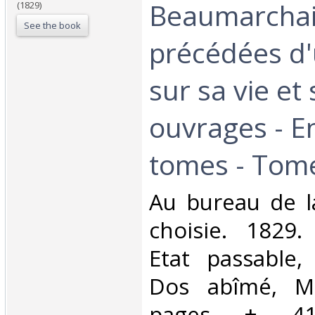
Beaumarcha
(1829)
See the book
précédées d'
sur sa vie et
ouvrages - E
tomes - Tomes
‎Au bureau de l
choisie. 1829.
Etat passable,
Dos abîmé, Mo
pages + 4