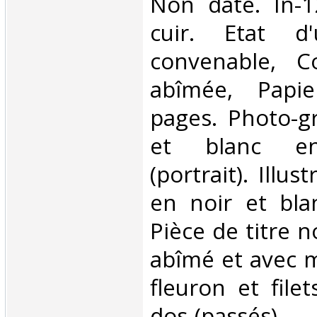
Non daté. In-1
cuir. Etat d'
convenable, C
abîmée, Papie
pages. Photo-g
et blanc en 
(portrait). Illu
en noir et bla
Pièce de titre n
abîmé et avec m
fleuron et file
dos (passés).. . .