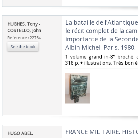
‎La bataille de l'Atlantiqu
‎HUGHES, Terry -
le récit complet de la ca
COSTELLO, John‎
Reference : 22764
importante de la Second
Albin Michel. Paris. 1980.‎
See the book
‎1 volume grand in-8° broché, c
318 p. + illustrations. Très bon éta
‎FRANCE MILITAIRE. HIS
‎HUGO ABEL.‎