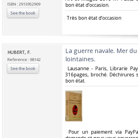
ISBN : 2913952909
bon état d’occasion.‎
See the book
‎ Très bon état d’occasion ‎
‎La guerre navale. Mer du
‎HUBERT, F.‎
lointaines.‎
Reference : 98142
‎ Lausanne - Paris, Librarie P
See the book
316pages, broché. Déchirures 
bon état. ‎
‎ Pour un paiement via PayPal