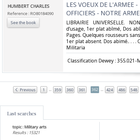
‎LES VOEUX DE L'ARMEE 
‎HUMBERT CHARLES‎
OFFICIERS - NOTRE ARM
Reference : RO80184090
‎LIBRAIRIE UNIVERSELLE. NON
See the book
d'usage, 1er plat abîmé, Dos a
Pages. Quelques rousseurs sans
1er plat absent. Dos abimé.. . . .
Militaria‎
‎ Classification Dewey : 355.021-Mi
...
...
362
Previous
1
359
360
361
424
486
548
Last searches
topic : Military arts
Results : 15321