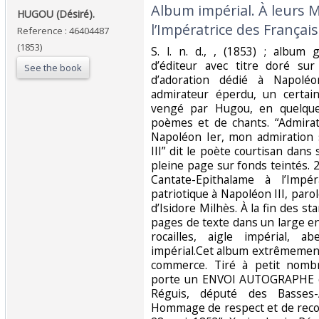
‎Album impérial. À leurs 
‎HUGOU (Désiré).‎
l’Impératrice des Français.
Reference : 46404487
(1853)
‎S. l. n. d., , (1853) ; album
d’éditeur avec titre doré sur
See the book
d’adoration dédié à Napol
admirateur éperdu, un certai
vengé par Hugou, en quelque 
poèmes et de chants. “Admirat
Napoléon Ier, mon admiration 
III” dit le poète courtisan dans 
pleine page sur fonds teintés. 
Cantate-Epithalame à l’Imp
patriotique à Napoléon III, par
d’Isidore Milhès. À la fin des st
pages de texte dans un large e
rocailles, aigle impérial, a
impérial.Cet album extrêmement
commerce. Tiré à petit nombre
porte un ENVOI AUTOGRAPHE de
Réguis, député des Basses-A
Hommage de respect et de recon