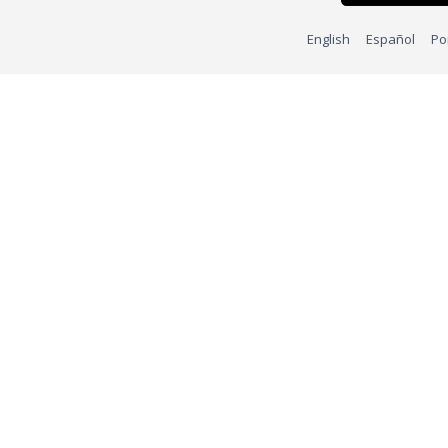
English
Español
Po