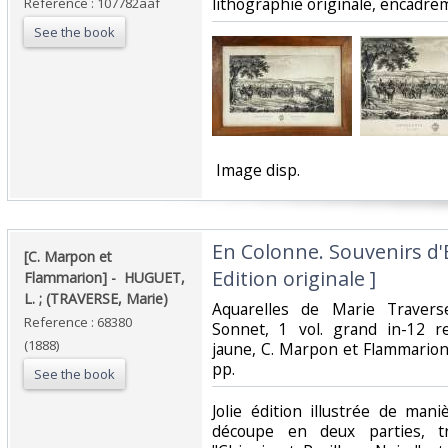
lithographie originale, encadrem
Reference : 107782aaf
See the book
‎ Image disp.‎
‎En Colonne. Souvenirs d'
‎[C. Marpon et
Edition originale ]‎
Flammarion] - ‎ ‎HUGUET,
L. ; (TRAVERSE, Marie)‎
‎Aquarelles de Marie Traver
Reference : 68380
Sonnet, 1 vol. grand in-12 re
(1888)
jaune, C. Marpon et Flammarion, P
pp.‎
See the book
‎Jolie édition illustrée de ma
découpe en deux parties, tr