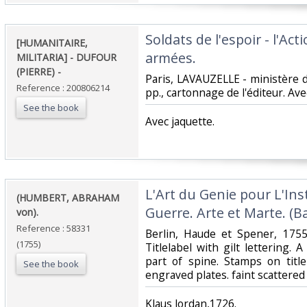
‎Soldats de l'espoir - l'A
‎[HUMANITAIRE,
armées. ‎
MILITARIA] - DUFOUR
(PIERRE) - ‎
‎Paris, LAVAUZELLE - ministère d
Reference : 200806214
pp., cartonnage de l'éditeur. Avec
See the book
‎Avec jaquette.‎
‎L'Art du Genie pour L'In
‎(HUMBERT, ABRAHAM
Guerre. Arte et Marte. (Ban
von).‎
Reference : 58331
‎Berlin, Haude et Spener, 1755
(1755)
Titlelabel with gilt lettering.
part of spine. Stamps on title
See the book
engraved plates. faint scattered
‎Klaus Jordan,1726.‎