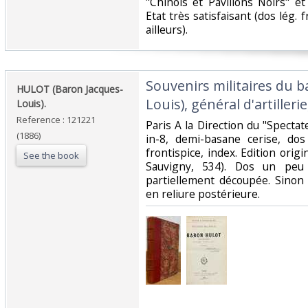
"Chinois et Pavillons Noirs" e
Etat très satisfaisant (dos lég. f
ailleurs).‎
‎Souvenirs militaires du 
‎HULOT (Baron Jacques-
Louis), général d'artillerie
Louis).‎
Reference : 121221
‎Paris A la Direction du "Spectate
(1886)
in-8, demi-basane cerise, dos
frontispice, index. Edition orig
See the book
Sauvigny, 534). Dos un peu 
partiellement découpée. Sinon
en reliure postérieure.‎