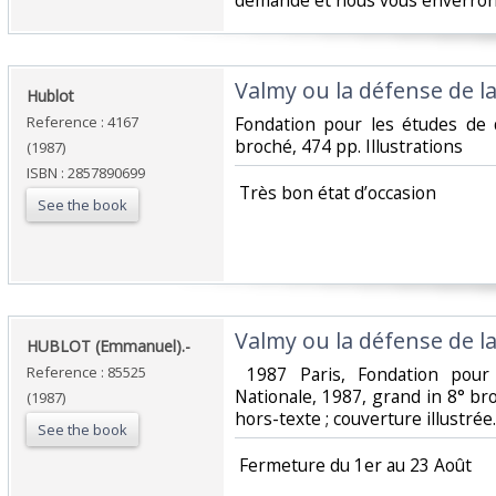
demande et nous vous enverrons
‎Valmy ou la défense de la
‎Hublot‎
Reference : 4167
‎Fondation pour les études de
broché, 474 pp. Illustrations‎
(1987)
ISBN : 2857890699
‎ Très bon état d’occasion ‎
See the book
‎Valmy ou la défense de la
‎HUBLOT (Emmanuel).-‎
Reference : 85525
‎ 1987 Paris, Fondation pou
Nationale, 1987, grand in 8° bro
(1987)
hors-texte ; couverture illustrée. 
See the book
‎ Fermeture du 1er au 23 Août‎