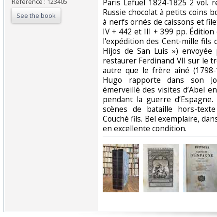
Reference : 123405
‎Paris Lefuel 1824-1825 2 vol. re
Russie chocolat à petits coins b
See the book
à nerfs ornés de caissons et fi
IV + 442 et III + 399 pp. Édition
l'expédition des Cent-mille fils 
Hijos de San Luis ») envoyée
restaurer Ferdinand VII sur le t
autre que le frère aîné (1798
Hugo rapporte dans son Jo
émerveillé des visites d’Abel 
pendant la guerre d’Espagne. 
scènes de bataille hors-text
Couché fils. Bel exemplaire, dans
en excellente condition. ‎