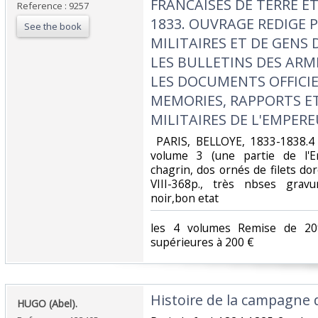
FRANCAISES DE TERRE ET
Reference : 9257
1833. OUVRAGE REDIGE 
See the book
MILITAIRES ET DE GENS 
LES BULLETINS DES ARM
LES DOCUMENTS OFFICIE
MEMORIES, RAPPORTS E
MILITAIRES DE L'EMPER
‎ PARIS, BELLOYE, 1833-1838.4
volume 3 (une partie de l'E
chagrin, dos ornés de filets doré
VIII-368p., très nbses gravu
noir,bon etat‎
‎les 4 volumes Remise de 2
supérieures à 200 €‎
‎Histoire de la campagne 
‎HUGO (Abel).‎