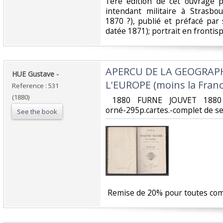
‎1ère édition de cet ouvrage
intendant militaire à Strasb
1870 ?), publié et préfacé par
datée 1871); portrait en frontispi
‎APERCU DE LA GEOGRAPH
‎HUE Gustave - ‎
L'EUROPE (moins la France
Reference : 531
(1880)
‎ 1880 FURNE JOUVET 1880
orné-295p.cartes.-complet de ses 
See the book
‎ Remise de 20% pour toutes co