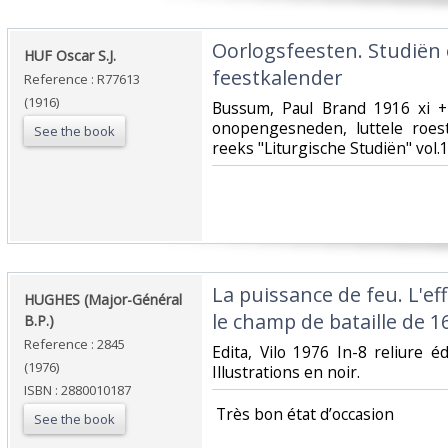
‎Oorlogsfeesten. Studiën
‎HUF Oscar S.J.‎
feestkalender‎
Reference : R77613
(1916)
‎Bussum, Paul Brand 1916 xi +
onopengesneden, luttele roest
See the book
reeks "Liturgische Studiën" vol.1
‎La puissance de feu. L'ef
‎HUGHES (Major-Général
le champ de bataille de 1
B.P.)‎
Reference : 2845
‎Edita, Vilo 1976 In-8 reliure 
(1976)
Illustrations en noir.‎
ISBN : 2880010187
‎ Très bon état d’occasion ‎
See the book