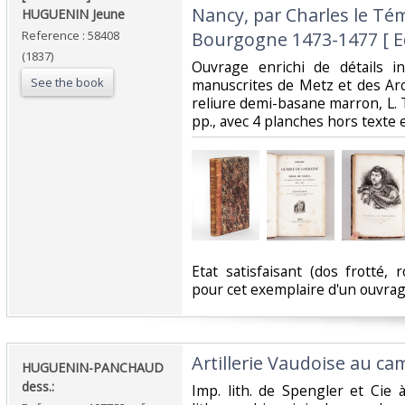
Nancy, par Charles le Té
‎HUGUENIN Jeune‎
Reference : 58408
Bourgogne 1473-1477 [ Edi
(1837)
‎Ouvrage enrichi de détails i
See the book
manuscrites de Metz et des Arch
reliure demi-basane marron, L. T
pp., avec 4 planches hors texte 
‎Etat satisfaisant (dos frotté, 
pour cet exemplaire d'un ouvra
‎Artillerie Vaudoise au cam
‎HUGUENIN-PANCHAUD
dess.:‎
‎Imp. lith. de Spengler et Cie