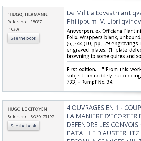
‎De Militia Eqvestri anti
‎"HUGO, HERMANN.‎
Philippum IV. Libri qvinqve
Reference : 38087
(1630)
‎Antwerpen, ex Officiana Planti
Folio. Wrappers blank, unbound. 
See the book
(6),344,(10) pp., 29 engravings i
engraved plates. (1 plate defec
browning to some quires and so
‎First edition. - ""From this w
subject immeditely succeedin
733) - Rumpf No. 34.‎
‎4 OUVRAGES EN 1 - COUP
‎HUGO LE CITOYEN‎
LA MANIERE D'ECORTER 
Reference : RO20175197
DEFENDRE LES CONVOIS 
See the book
BATAILLE D'AUSTERLITZ 