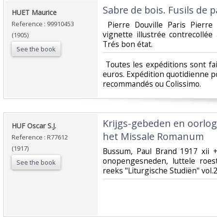
‎Sabre de bois. Fusils de pail
‎HUET Maurice ‎
Reference : 99910453
‎ Pierre Douville Paris Pierre
vignette illustrée contrecollé
(1905)
Trés bon état.‎
See the book
‎ Toutes les expéditions sont f
euros. Expédition quotidienne po
recommandés ou Colissimo. ‎
‎Krijgs-gebeden en oorlo
‎HUF Oscar S.J.‎
het Missale Romanum‎
Reference : R77612
(1917)
‎Bussum, Paul Brand 1917 xii +
onopengesneden, luttele roest
See the book
reeks "Liturgische Studiën" vol.2