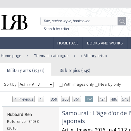
Search by criteria
HOME PAGE
BOOKS AND WORKS
Home page
Thematic catalogue
Military arts
Military arts (15321)
Sub topics (645)
Sort by
With images only
Nearby only
...
...
362
Previous
1
359
360
361
424
486
548
‎Samourai : L'âge d'or de l
‎Hubbard Ben‎
japonais‎
Reference : 84938
(2016)
‎Art et Images 2016 In-4 29,2 