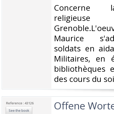
‎Concerne l
religi
Grenoble.L'oeu
Maurice s'ad
soldats en aida
Militaires, en 
bibliothèques 
des cours du soir
‎Offene Wort
Reference : 43126
See the book