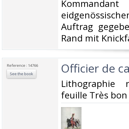
Kommand
eidgenössisch
Auftrag gegebe
Rand mit Knickfa
‎Officier de ca
Reference : 14766
See the book
‎Lithographie
feuille Très bon