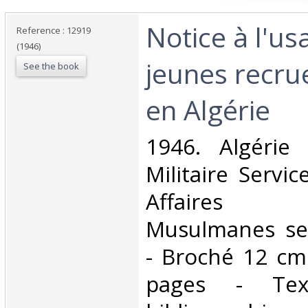
‎Notice à l'u
Reference : 12919
(1946)
jeunes recru
See the book
en Algérie‎
‎1946. Algéri
Militaire Servi
Affaires 
Musulmanes se
- Broché 12 cm
pages - Tex