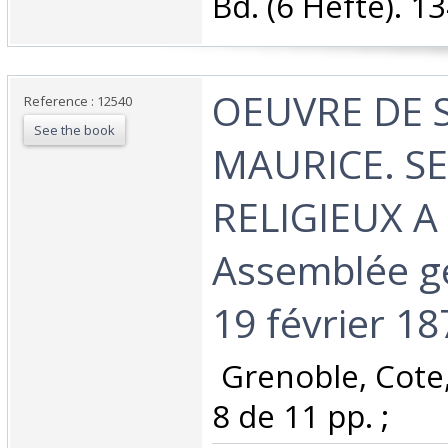
Bd. (6 Hefte). 1
‎OEUVRE DE 
Reference : 12540
See the book
MAURICE. S
RELIGIEUX A
Assemblée g
19 février 187
‎ Grenoble, Cote,
8 de 11 pp. ; ‎