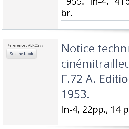
1955. In-4, 41pp
br.‎
‎Notice techn
Reference : AERO277
See the book
cinémitraille
F.72 A. Editio
1953.‎
‎In-4, 22pp., 14 pl.