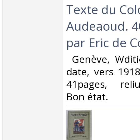
Texte du Col
Audeaoud. 4
par Eric de C
‎ Genève, Wdit
date, vers 191
41pages, reliu
Bon état. ‎