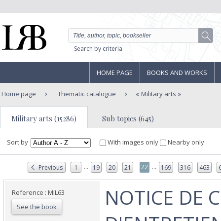
Search by criteria
HOME PAGE
BOOKS AND WORKS
Home page
Thematic catalogue
Military arts
Military arts (15286)
Sub topics (645)
Sort by
With images only
Nearby only
...
...
22
Previous
1
19
20
21
169
316
463
‎NOTICE DE 
Reference : MIL63
See the book