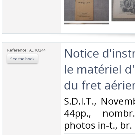
‎Notice d'ins
Reference : AERO244
See the book
le matériel d
du fret aérien
‎S.D.I.T., Novem
44pp., nombr
photos in-t., br.‎