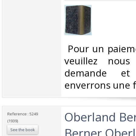
‎ Pour un paiem
veuillez nous
demande et
enverrons une f
‎Oberland Ber
Reference : 5249
(1939)
Berner Oberla
See the book