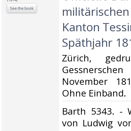
militärischen
See the book
Kanton Tessi
Späthjahr 181
‎Zürich, ged
Gessnersche
November 181
Ohne Einband.‎
‎Barth 5343. - 
von Ludwig vo