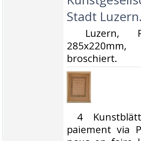
Stadt Luzern.
‎ Luzern, R
285x220mm,
broschiert. ‎
‎ 4 Kunstblät
paiement via Pa