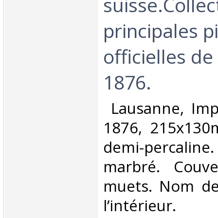
suisse.Collec
principales p
officielles d
1876.‎
‎ Lausanne, Im
1876, 215x130
demi-percaline
marbré. Couve
muets. Nom de
l’intérieur. ‎