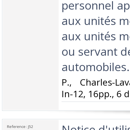
personnel a
aux unités m
aux unités m
ou servant d
automobiles.‎
‎P., Charles-La
In-12, 16pp., 6 de
‎Notice d'util
Reference : J52