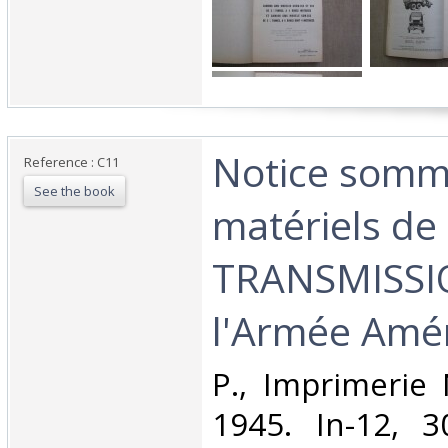
‎Notice somm
Reference : C11
See the book
matériels de
TRANSMISSI
l'Armée Améri
‎P., Imprimerie
1945. In-12, 3