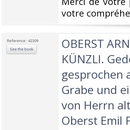
Merci de votre 
votre compréhen
‎OBERST AR
Reference : 42309
See the book
KÜNZLI. Ged
gesprochen 
Grabe und ei
von Herrn al
Oberst Emil F