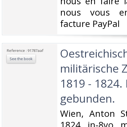
nous en faire 
nous vous en
facture PayPal‎
‎Oestreichisc
Reference : 91787aaf
See the book
militärische Z
1819 - 1824. 
gebunden.‎
‎Wien, Anton S
1824, in-8vo, m