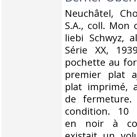
‎Neuchâtel, Ch
S.A., coll. Mon
liebi Schwyz, 
Série XX, 1939
pochette au for
premier plat a
plat imprimé, 
de fermeture. 
condition. 10 
en noir à coll
existait un v