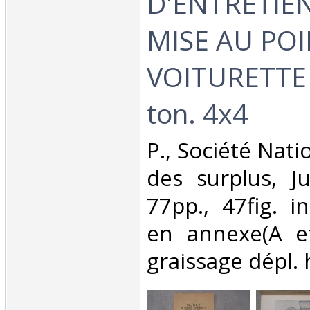
D'ENTRETIEN
MISE AU POI
VOITURETTE 
ton. 4x4‎
‎P., Société Nat
des surplus, Ju
77pp., 47fig. i
en annexe(A et
graissage dépl. h.