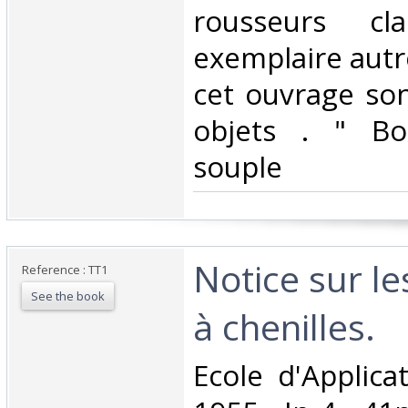
rousseurs cl
exemplaire autr
cet ouvrage son
objets . " Bo
souple ‎
‎Notice sur l
Reference : TT1
See the book
à chenilles.‎
‎Ecole d'Applic