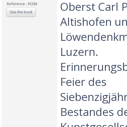
‎Oberst Carl 
Reference : 35283
See the book
Altishofen u
Löwendenkma
Luzern.
Erinnerungsb
Feier des
Siebenzigjäh
Bestandes d
Kunstgesells