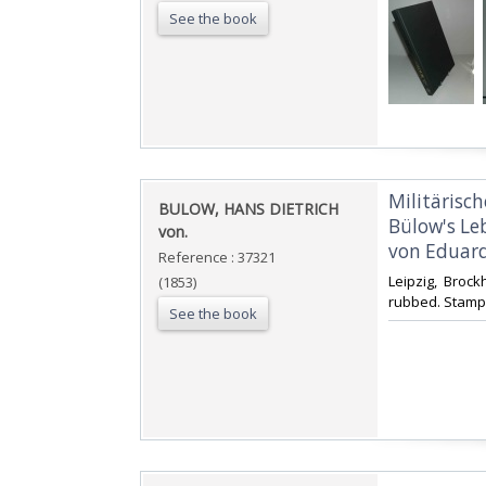
See the book
‎Militärisc
‎BULOW, HANS DIETRICH
Bülow's Le
von.‎
von Eduard
Reference : 37321
‎Leipzig, Broc
(1853)
rubbed. Stamp o
See the book