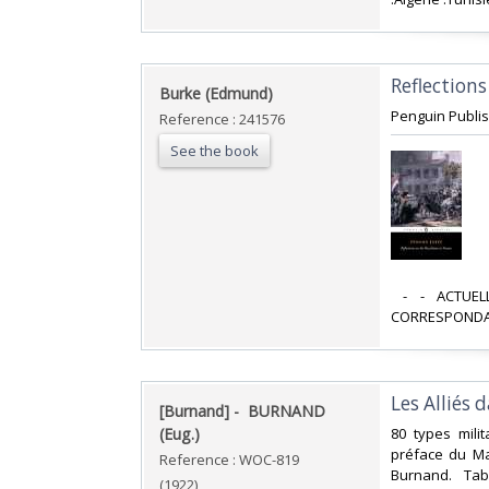
‎Reflection
‎Burke (Edmund)‎
‎Penguin Publis
Reference : 241576
See the book
‎ - - ACTU
CORRESPONDAN
‎Les Alliés 
‎[Burnand] - ‎ ‎BURNAND
(Eug.)‎
‎80 types mil
préface du Mar
Reference : WOC-819
Burnand. Tab
(1922)