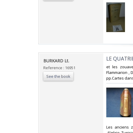
‎LE QUATR
‎BURKARD Lt.‎
‎et les zouav
Reference : 16951
Flammarion , D
See the book
pp.Cartes dans 
‎Les anciens 
.Algérie .Tunisie