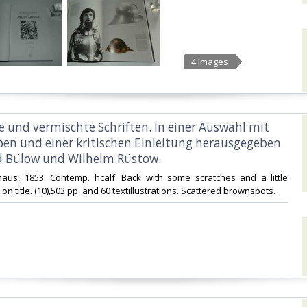
4 Images
he und vermischte Schriften. In einer Auswahl mit
ben und einer kritischen Einleitung herausgegeben
 Bülow und Wilhelm Rüstow.‎
khaus, 1853. Contemp. hcalf. Back with some scratches and a little
n title. (10),503 pp. and 60 textillustrations. Scattered brownspots.‎