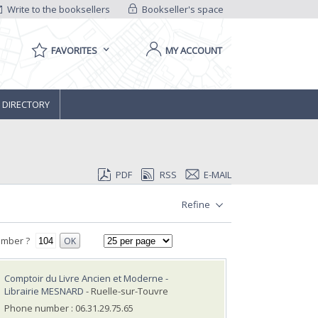
Write to the booksellers
Bookseller's space
FAVORITES
MY ACCOUNT
 DIRECTORY
PDF
RSS
E-MAIL
Refine
umber ?
OK
Comptoir du Livre Ancien et Moderne -
Librairie MESNARD
- Ruelle-sur-Touvre
Phone number : 06.31.29.75.65