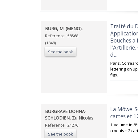
‎Traité du 
‎BURG, M. (MENO).‎
Applicatio
Reference : 58568
Bouches a F
(1848)
l'Artilleri
See the book
d...‎
‎Paris, Correard
lettering on u
figs.‎
‎La Möwe. S
‎BURGRAVE DOHNA-
cartes et 1
SCHLODIEN, Zu Nicolas‎
‎1 volume in-8°
Reference : 21276
croquis + 2 cart
See the book