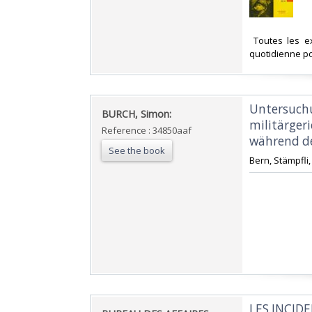
‎ Toutes les 
quotidienne po
‎Untersuch
‎BURCH, Simon:‎
militärger
Reference : 34850aaf
während de
See the book
‎Bern, Stämpfli, 
‎LES INCI