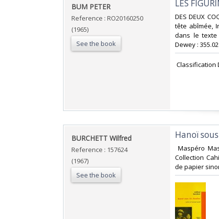
‎LES FIGUR
‎BUM PETER‎
‎DES DEUX COQS
Reference : RO20160250
tête abîmée, 
(1965)
dans le texte -
See the book
Dewey : 355.021
‎ Classification
‎Hanoï sous
‎BURCHETT Wilfred‎
‎ Maspéro Mas
Reference : 157624
Collection Cah
(1967)
de papier sinon
See the book