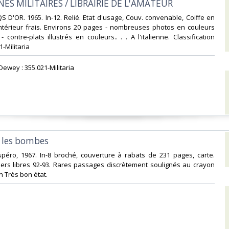
INES MILITAIRES / LIBRAIRIE DE L'AMATEUR‎
 D'OR. 1965. In-12. Relié. Etat d'usage, Couv. convenable, Coiffe en
Intérieur frais. Environs 20 pages - nombreuses photos en couleurs
 contre-plats illustrés en couleurs.. . . A l'italienne. Classification
-Militaria‎
 Dewey : 355.021-Militaria‎
 les bombes‎
péro, 1967. In-8 broché, couverture à rabats de 231 pages, carte.
iers libres 92-93. Rares passages discrètement soulignés au crayon
 Très bon état. ‎