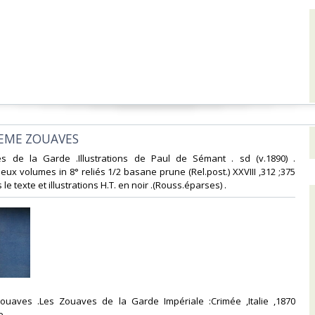
IEME ZOUAVES‎
es de la Garde .Illustrations de Paul de Sémant . sd (v.1890) .
eux volumes in 8° reliés 1/2 basane prune (Rel.post.) XXVIII ,312 ;375
le texte et illustrations H.T. en noir .(Rouss.éparses) .‎
zouaves .Les Zouaves de la Garde Impériale :Crimée ,Italie ,1870
 .‎