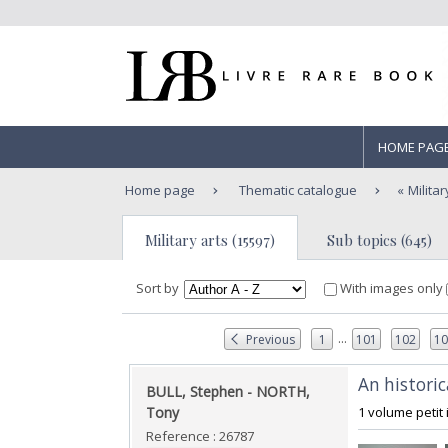
HOME PAG
Home page
Thematic catalogue
Militar
Military arts (15597)
Sub topics (645)
Sort by
With images only
...
Previous
1
101
102
1
‎An histori
‎BULL, Stephen - NORTH,
Tony‎
‎1 volume petit 
Reference : 26787