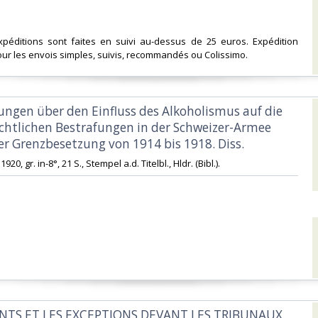
expéditions sont faites en suivi au-dessus de 25 euros. Expédition
ur les envois simples, suivis, recommandés ou Colissimo. ‎
ungen über den Einfluss des Alkoholismus auf die
ichtlichen Bestrafungen in der Schweizer-Armee
r Grenzbesetzung von 1914 bis 1918. Diss.‎
1920, gr. in-8°, 21 S., Stempel a.d. Titelbl., Hldr. (Bibl.).‎
DENTS ET LES EXCEPTIONS DEVANT LES TRIBUNAUX