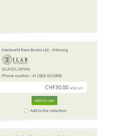
Harteveld Rare Books Ltd.
- Fribourg
(SLACES, NVVA)
Phone number : 41 (0)26 3223808
CHF30.00
(€32.24 )
Add to cart
Add to the selection