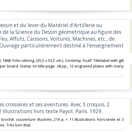
Dessin et du lever du Matériel d'Artillerie ou
n de la Science du Dessin géometrique au figure des
eu, Affuts, Caissons, Voitures, Machines, etc., de
e. Ouvrage particulièrement destiné á l'enseignement
, 1848. Folio-oblong. (35,5 x 53,5 cm.). Contemp. hcalf. Titlelabel with gilt
pper board. Stamp on title-page. (4) pp., 12 engraved plates with many
es croisières et ses aventures. Avec 3 croquis, 2
2 illustrations hors texte Payot. Paris. 1929.‎
 broché, couverture illustrée, 219 p. + 11 illustrations hors-texte et 3
es. Très bon état. ‎