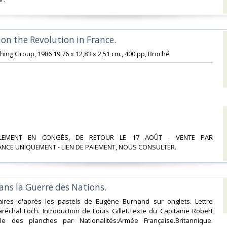
s on the Revolution in France.‎
hing Group, 1986 19,76 x 12,83 x 2,51 cm., 400 pp, Broché ‎
ELLEMENT EN CONGÉS, DE RETOUR LE 17 AOÛT - VENTE PAR
CE UNIQUEMENT - LIEN DE PAIEMENT, NOUS CONSULTER.‎
dans la Guerre des Nations.‎
itaires d'après les pastels de Eugène Burnand sur onglets. Lettre
échal Foch. Introduction de Louis Gillet.Texte du Capitaine Robert
le des planches par Nationalités:Armée Française.Britannique.