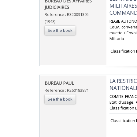
‎BUREAU DES AFFAIRES
MILITAIRES
JUDICIAIRES‎
COMMANDE
Reference : R320031395
‎REGIE AUTONOM
(1948)
Couv. convenab
See the book
muette / Envoi 
Militaria‎
‎ Classification
‎LA RESTR
‎BUREAU PAUL‎
NATIONALE
Reference : R260183871
‎COMITE FRANC
See the book
Etat d'usage, 
Classification 
‎ Classification