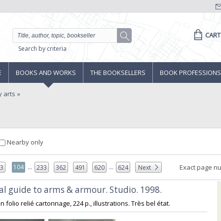
CART
Search by criteria
E
BOOKS AND WORKS
THE BOOKSELLERS
BOOK PROFESSIONS
y arts
Nearby only
...
...
104
Exact page n
03
233
362
491
620
624
Next
cal guide to arms & armour. Studio. 1998.‎
in folio relié cartonnage, 224 p., illustrations. Très bel état. ‎