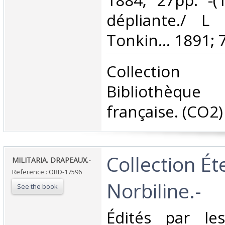
1884; 27pp. -(1
dépliante./ L
Tonkin… 1891; 76
‎Collectio
Bibliothèque
française. (CO2) 
‎Collection É
‎MILITARIA. DRAPEAUX.-‎
Reference : ORD-17596
Norbiline.-‎
See the book
‎Édités par le