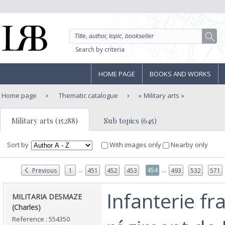
Search by criteria
HOME PAGE
BOOKS AND WORKS
Home page
Thematic catalogue
Military arts
Military arts (15288)
Sub topics (645)
Sort by
With images only
Nearby only
...
...
454
Previous
1
451
452
453
493
532
571
‎Infanterie fr
‎MILITARIA DESMAZE
(Charles)‎
Reference : 554350