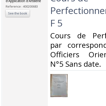
d'Application d'Artillerie‎
Perfectionne
Reference : 400200683
See the book
F 5‎
‎Cours de Per
par correspon
Officiers Ori
N°5 Sans date.‎