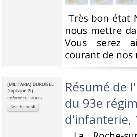
‎ Très bon état 
nous mettre dan
Vous serez a
courant de nos 
‎Résumé de l'
‎[MILITARIA] DUROISEL
(capitaine G.)‎
du 93e régi
Reference : 583082
See the book
d'infanterie,
‎ La Roche-su