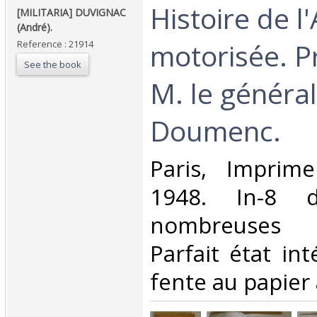
‎Histoire de 
‎[MILITARIA] DUVIGNAC
(André).‎
motorisée. P
Reference : 21914
See the book
M. le généra
Doumenc.‎
‎Paris, Imprime
1948. In-8 
nombreuses il
Parfait état int
fente au papier 