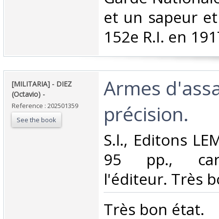
et un sapeur et
152e R.I. en 1917
‎Armes d'ass
‎[MILITARIA] - DIEZ
(Octavio) - ‎
précision. ‎
Reference : 202501359
See the book
‎S.l., Editons LE
95 pp., car
l'éditeur. Très b
‎Très bon état.‎