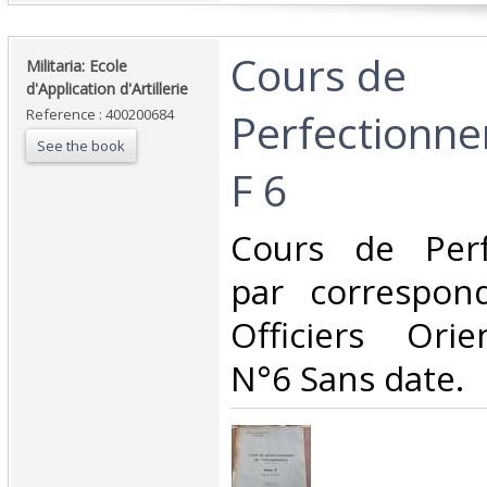
‎Cours de
‎Militaria: Ecole
d'Application d'Artillerie‎
Perfectionne
Reference : 400200684
See the book
F 6‎
‎Cours de Per
par correspon
Officiers Ori
N°6 Sans date.‎