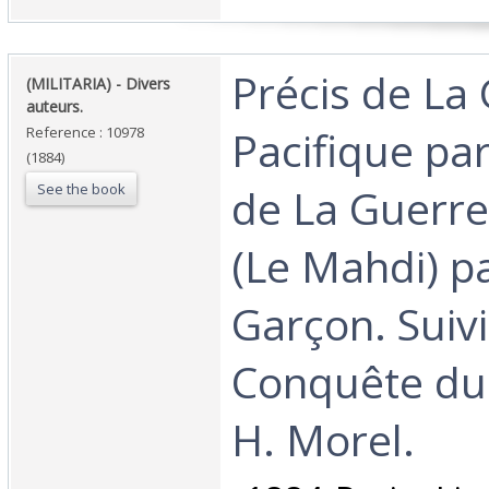
‎Précis de La
‎(MILITARIA) - Divers
auteurs.‎
Pacifique par 
Reference : 10978
(1884)
See the book
de La Guerr
(Le Mahdi) pa
Garçon. Suivi
Conquête du
H. Morel.‎