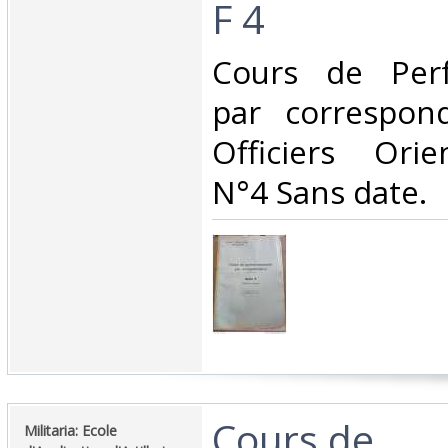
F 4‎
‎Cours de Per
par correspon
Officiers Ori
N°4 Sans date.‎
‎Cours de
‎Militaria: Ecole