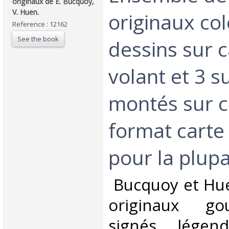
originaux de E. Bucquoy,
V. Huen.‎
originaux col
Reference : 12162
See the book
dessins sur 
volant et 3 s
montés sur c
format carte
pour la plupar
‎ Bucquoy et Hu
originaux go
signés, légen