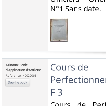
N°1 Sans date.‎
‎Cours de
‎Militaria: Ecole
d'Application d'Artillerie‎
Perfectionne
Reference : 400200681
See the book
F 3‎
‎Cours de Per