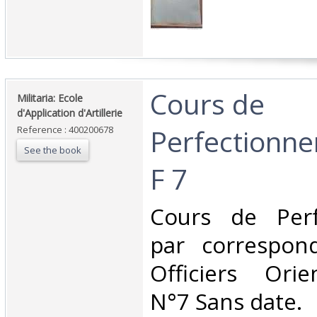
‎Cours de
‎Militaria: Ecole
d'Application d'Artillerie‎
Perfectionne
Reference : 400200678
See the book
F 7‎
‎Cours de Per
par correspon
Officiers Ori
N°7 Sans date.‎