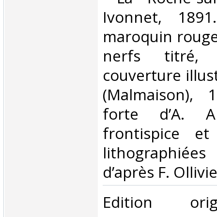
Ivonnet, 1891
maroquin rouge 
nerfs titré,
couverture illu
(Malmaison), 
forte d’A. A
frontispice e
lithographiée
d’après F. Ollivier
‎Edition ori