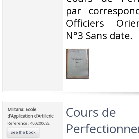
par correspon
Officiers Ori
N°3 Sans date.‎
‎Cours de
‎Militaria: Ecole
d'Application d'Artillerie‎
Perfectionne
Reference : 400200682
See the book