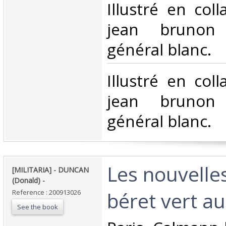
Illustré en col
jean brunon
général blanc.‎
‎Illustré en col
jean brunon
général blanc.‎
‎Les nouvelle
‎[MILITARIA] - DUNCAN
(Donald) - ‎
béret vert au
Reference : 200913026
See the book