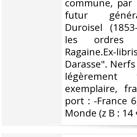
commune, par l
futur génér
Duroisel (1853
les ordres 
Ragaine.Ex-libr
Darasse". Nerfs
légèrement f
exemplaire, fra
port : -France 6
Monde (z B : 14 €)