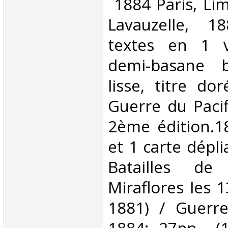
‎ 1884 Paris, Li
Lavauzelle, 1
textes en 1 v
demi-basane b
lisse, titre do
Guerre du Pacif
2ème édition.18
et 1 carte dépli
Batailles de
Miraflores les 1
1881) / Guerr