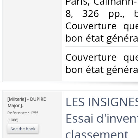
‎Paris, Calmann-
8, 326 pp., b
Couverture que
bon état général
‎Couverture qu
bon état général
‎LES INSIGNE
‎[Militaria] - DUPIRE
Major J.‎
Essai d'inven
Reference : 1255
(1986)
See the book
classement‎