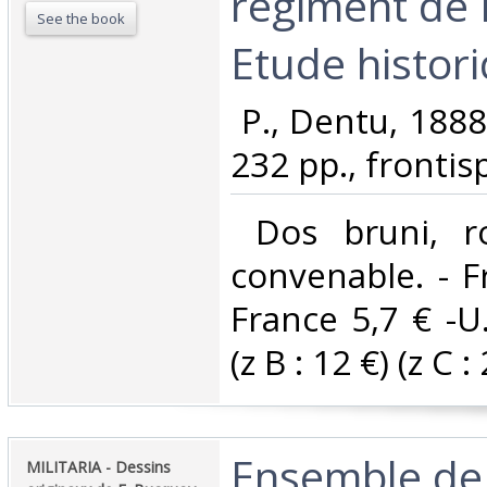
régiment de 
See the book
Etude histori
‎ P., Dentu, 188
232 pp., frontispi
‎ Dos bruni, r
convenable. - Fr
France 5,7 € -U
(z B : 12 €) (z C : 
‎Ensemble de
‎MILITARIA - Dessins