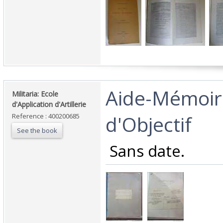
‎Aide-Mémoir
‎Militaria: Ecole
d'Application d'Artillerie‎
d'Objectif‎
Reference : 400200685
See the book
‎ Sans date.‎