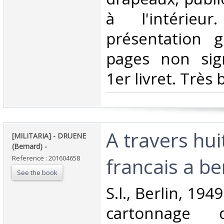
à l'intérieu
présentation 
pages non sig
1er livret. Très b
‎A travers hui
‎[MILITARIA] - DRUENE
(Bernard) - ‎
francais a berl
Reference : 201604658
See the book
‎S.l., Berlin, 194
cartonnage d