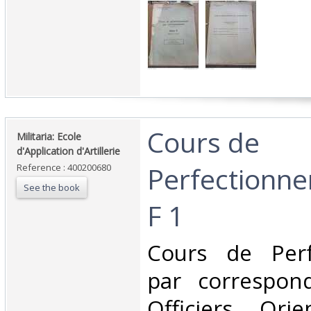
‎Cours de
‎Militaria: Ecole
d'Application d'Artillerie‎
Perfectionne
Reference : 400200680
See the book
F 1‎
‎Cours de Per
par correspon
Officiers Ori