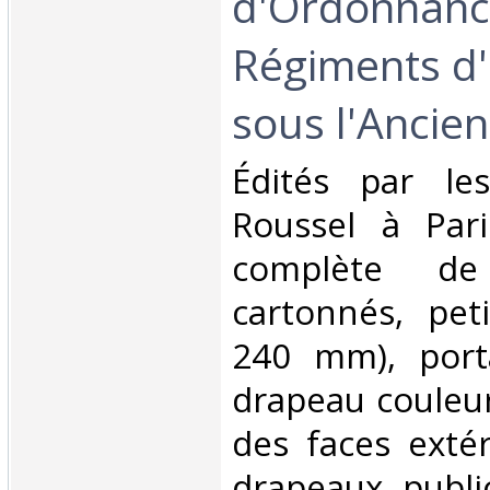
d'Ordonnanc
Régiments d'
sous l'Ancien
‎Édités par le
Roussel à Pari
complète de
cartonnés, pet
240 mm), port
drapeau couleu
des faces extér
drapeaux, publi