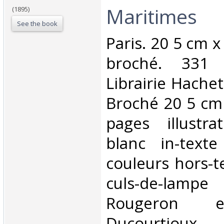
Maritimes‎
(1895)
See the book
‎Paris. 20 5 cm 
broché. 331 
Librairie Hachet
Broché 20 5 cm
pages illustr
blanc in-text
couleurs hors-t
culs-de-lamp
Rougeron e
Ducourtioux 