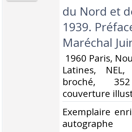
du Nord et de
1939. Préfac
Maréchal Juin
‎ 1960 Paris, No
Latines, NEL,
broché, 3
couverture illust
‎Exemplaire enr
autograph