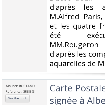
d'après les a
M.Alfred Paris,
et les quatre f
été exéc
MM.Rougeron 
d'après les comp
aquarelles de M.
‎Carte Postal
‎Maurice ROSTAND‎
Reference : GF28893
signée à Albe
See the book