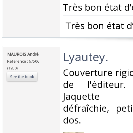
Très bon état d’
‎ Très bon état d
‎Lyautey.‎
‎MAUROIS André ‎
Reference : 67506
(1950)
‎Couverture rig
See the book
de l'éditeur
Jaquette 
défraîchie, pe
dos.‎