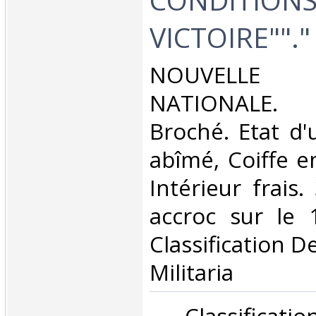
VICTOIRE""."‎
‎NOUVELLE
NATIONALE. 1
Broché. Etat d'
abîmé, Coiffe e
Intérieur frais
accroc sur le 1
Classification D
Militaria‎