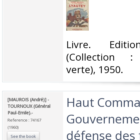
‎Livre. Editi
(Collection :
verte), 1950.‎
‎Haut Comm
‎[MAUROIS (André)] -
TOURNOUX (Général
Paul-Emile).-‎
Gouvernemen
Reference : 74167
(1960)
défense des 
See the book