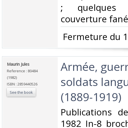
; quelques 
couverture fanée
‎ Fermeture du 1
‎Armée, guerr
‎Maurin Jules‎
Reference : 80484
soldats lang
(1982)
ISBN : 2859440526
(1889-1919)‎
See the book
‎Publications 
1982 In-8 broc