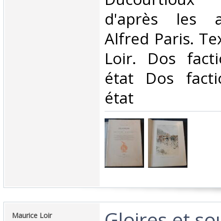
d'après les a
Alfred Paris. T
Loir. Dos fact
état Dos fact
état‎
‎Gloires et s
‎Maurice Loir‎