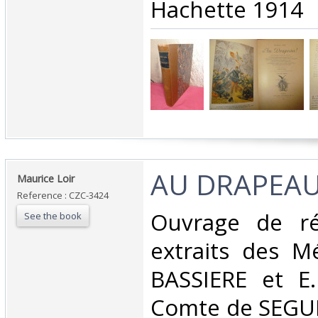
Hachette 1914‎
‎AU DRAPEAU!
‎Maurice Loir‎
Reference : CZC-3424
‎Ouvrage de réc
See the book
extraits des M
BASSIERE et E
Comte de SEGUR