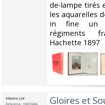
de-lampe tirés 
les aquarelles d
in fine un 
régiments fr
Hachette 1897 ‎
‎Gloires et S
‎Maurice Loir‎
Reference : 100074444