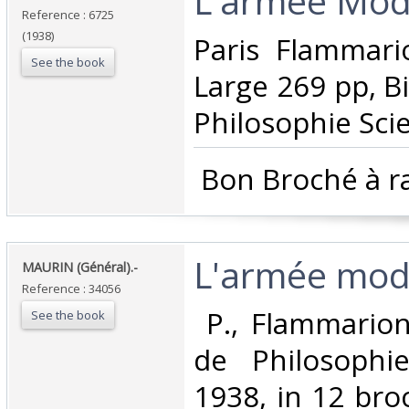
‎L'armée Mod
Reference : 6725
(1938)
‎Paris Flammar
See the book
Large 269 pp, B
Philosophie Scie
‎ Bon Broché à r
‎L'armée mod
‎MAURIN (Général).-‎
Reference : 34056
‎ P., Flammario
See the book
de Philosophie 
1938, in 12 bro