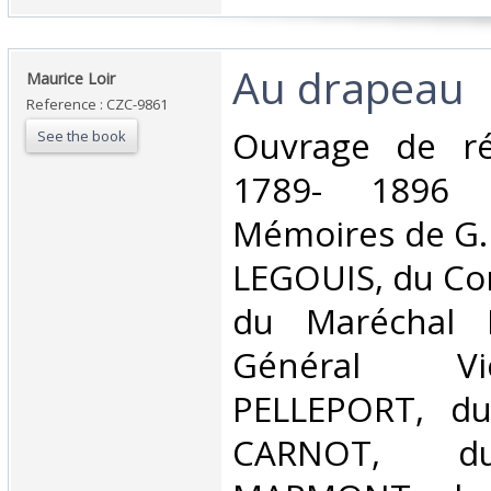
‎Au drapeau‎
‎Maurice Loir‎
Reference : CZC-9861
‎Ouvrage de réc
See the book
1789- 1896 e
Mémoires de G. 
LEGOUIS, du Co
du Maréchal 
Général V
PELLEPORT, du
CARNOT, d