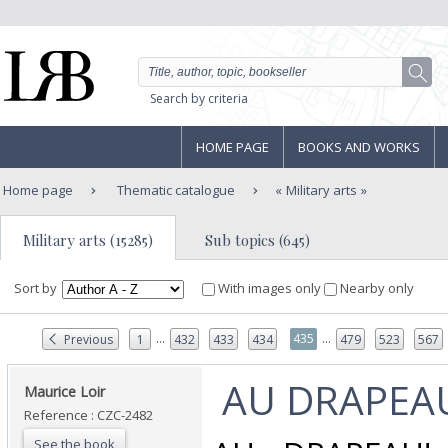
Search by criteria
HOME PAGE
BOOKS AND WORKS
Home page
Thematic catalogue
Military arts
Military arts (15285)
Sub topics (645)
Sort by
With images only
Nearby only
...
...
435
Previous
1
432
433
434
479
523
567
‎ AU DRAPEAU
‎Maurice Loir‎
Reference : CZC-2482
See the book