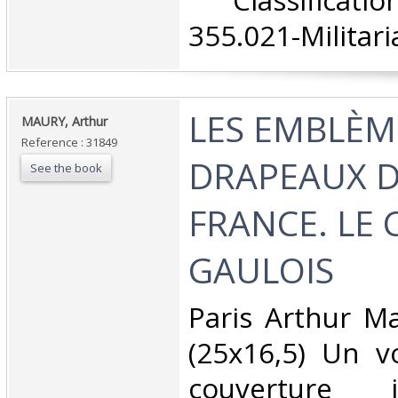
‎ Classifica
355.021-Militaria
‎LES EMBLÈM
‎MAURY, Arthur ‎
Reference : 31849
DRAPEAUX D
See the book
FRANCE. LE
GAULOIS ‎
‎Paris Arthur M
(25x16,5) Un v
couverture i