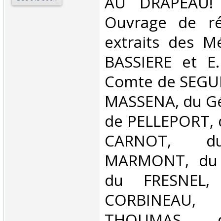
‎AU DRAPEAU! 
Ouvrage de réc
extraits des M
BASSIERE et E
Comte de SEGUR
MASSENA, du Gé
de PELLEPORT, d
CARNOT, d
MARMONT, du
du FRESNEL,
CORBINEAU, 
THOUMAS, 