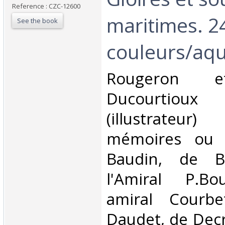
Reference : CZC-12600
maritimes. 2
See the book
couleurs/aqua
‎Rougeron e
Ducourtioux
(illustrateur
mémoires ou l
Baudin, de B
l'Amiral P.Bo
amiral Courbe
Daudet, de Decr