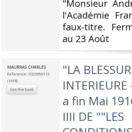
"Monsieur And
l'Académie Fran
faux-titre. Fe
au 23 Août‎
‎"LA BLESSU
‎MAURRAS CHARLES‎
Reference : R320056113
INTERIEURE -
(1918)
See the book
a fin Mai 19
IIII DE ""LES
CONDITIONS