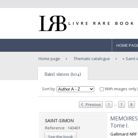
HOME PAG
Home page
Thematic catalogue
Saint 
Saint simon (604)
Sort by
With images only
...
Previous
1
7
8
‎MEMOIRES 
‎SAINT-SIMON‎
Tome I.‎
Reference : 143401
‎Gallimard NRF 
See the book