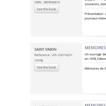
ISBN : 2859560610
souvenirs, mém
See the book
‎Présentation 
journaux intim
‎MEMOIRES 
‎SAINT SIMON‎
‎Un ouvrage de
Reference : LFA-126716231
en 1978, Editio
(1978)
See the book
‎Mémoires de S
‎MEMOIRES 