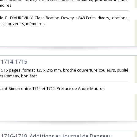
oires‎
de B. D'AUREVILLY Classification Dewey : 848-Ecrits divers, citations,
es, souvenirs, mémoires‎
1714-1715‎
 516 pages, format 135 x 215 mm, broché couverture couleurs, publié
ns Ramsay, bon état‎
aint-Simon entre 1714 et 1715. Préface de André Maurois‎
1716-1718. Additions au Journal de Dangeau.