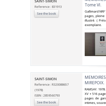
‎SAINT-SIMON‎
Tome VI.‎
Reference : 831913
‎Gallimard NRF 
See the book
pages, pleine
illustré. ( Pr
exemplaire.‎
‎MEMOIRES
‎SAINT-SIMON‎
MIREPOIX.‎
Reference : R320088657
‎RAMSAY. 1978. 
(1978)
XV + 516 pages
ISBN : 2859560793
pages de garde
See the book
intimes, souve