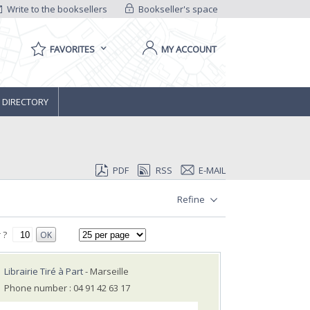
Write to the booksellers
Bookseller's space
FAVORITES
MY ACCOUNT
 DIRECTORY
PDF
RSS
E-MAIL
Refine
 ?
OK
Librairie Tiré à Part
- Marseille
Phone number : 04 91 42 63 17