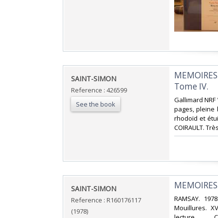
‎MEMOIRES 
‎SAINT-SIMON‎
Tome IV.‎
Reference : 426599
‎Gallimard NRF 
See the book
pages, pleine 
rhodoïd et étui
COIRAULT. Très
‎MEMOIRES 
‎SAINT-SIMON‎
‎RAMSAY. 1978
Reference : R160176117
Mouillures. X
(1978)
lecture. . . . 