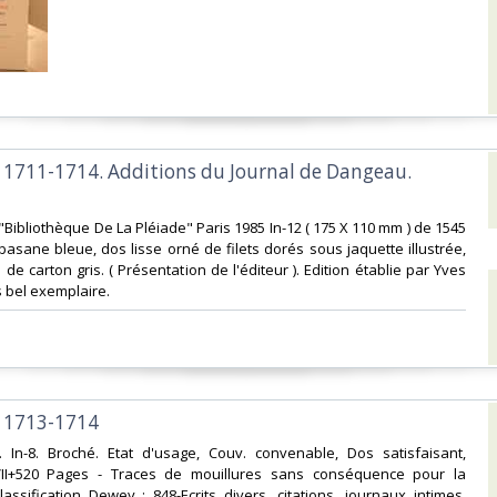
1711-1714. Additions du Journal de Dangeau.
"Bibliothèque De La Pléiade" Paris 1985 In-12 ( 175 X 110 mm ) de 1545
basane bleue, dos lisse orné de filets dorés sous jaquette illustrée,
 de carton gris. ( Présentation de l'éditeur ). Edition établie par Yves
 bel exemplaire.‎
1713-1714‎
. In-8. Broché. Etat d'usage, Couv. convenable, Dos satisfaisant,
VII+520 Pages - Traces de mouillures sans conséquence pour la
Classification Dewey : 848-Ecrits divers, citations, journaux intimes,