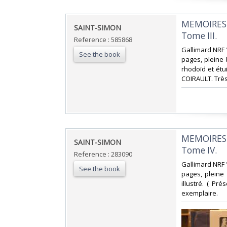
‎MEMOIRES 
‎SAINT-SIMON‎
Tome III.‎
Reference : 585868
‎Gallimard NRF 
See the book
pages, pleine 
rhodoïd et étui
COIRAULT. Très
‎MEMOIRES 
‎SAINT-SIMON‎
Tome IV.‎
Reference : 283090
‎Gallimard NRF 
See the book
pages, pleine
illustré. ( Pr
exemplaire.‎