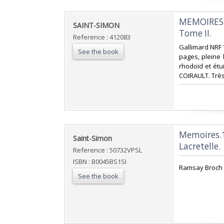
‎MEMOIRES 
‎SAINT-SIMON‎
Tome II.‎
Reference : 412083
‎Gallimard NRF 
See the book
pages, pleine 
rhodoïd et étui
COIRAULT. Très
‎Memoires.
‎Saint-Simon‎
Lacretelle.‎
Reference : 50732VPSL
ISBN : B0045BS1SI
‎Ramsay Broch 
See the book