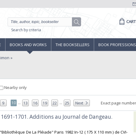
CART
Search by criteria
E
BOOKS AND WORKS
THE BOOKSELLERS
BOOK PROFESSIONS
simon
Nearby only
...
...
10
Exact page number
9
13
16
19
22
25
Next
1691-1701. Additions au Journal de Dangeau.
"Bibliothèque De La Pléiade" Paris 1982 In-12 ( 175 X 110 mm ) de CVI-