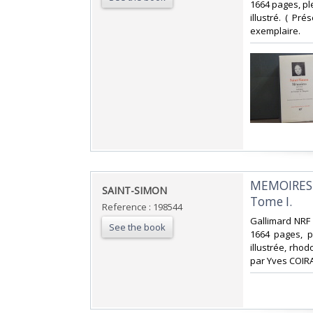
1664 pages, pl
illustré. ( Pr
exemplaire.‎
‎MEMOIRES 
‎SAINT-SIMON‎
Tome I.‎
Reference : 198544
‎Gallimard NRF 
See the book
1664 pages, p
illustrée, rhod
par Yves COIRA