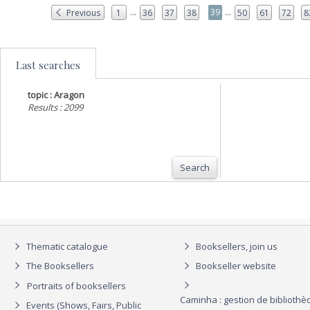
...
...
39
Previous
1
36
37
38
50
61
72
8
Last searches
topic : Aragon
Results : 2099
Search
Thematic catalogue
Booksellers, join us
The Booksellers
Bookseller website
Portraits of booksellers
Caminha : gestion de biblioth
Events (Shows, Fairs, Public