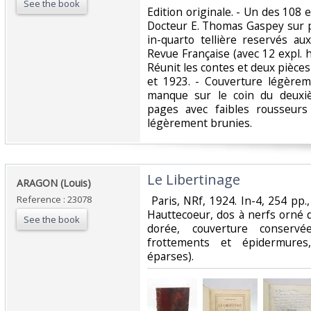
See the book
‎Edition originale. - Un des 108
Docteur E. Thomas Gaspey sur 
in-quarto tellière reservés au
Revue Française (avec 12 expl. h.
Réunit les contes et deux pièces
et 1923. - Couverture légèrem
manque sur le coin du deuxi
pages avec faibles rousseur
légèrement brunies.‎
‎Le Libertinage‎
‎ARAGON (Louis)‎
Reference : 23078
‎ Paris, NRf, 1924. In-4, 254 p
Hauttecoeur, dos à nerfs orné de
See the book
dorée, couverture conserv
frottements et épidermures
éparses). ‎