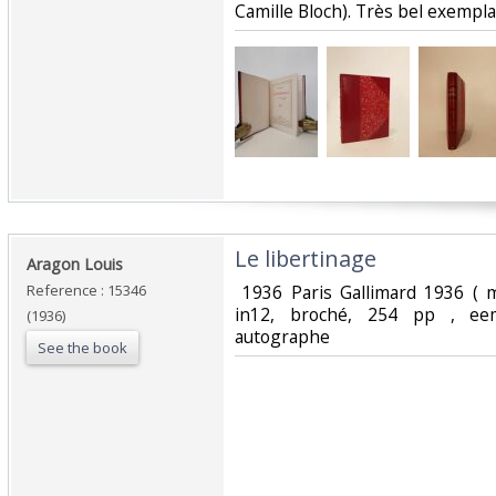
Camille Bloch). Très bel exemplai
‎Le libertinage‎
‎Aragon Louis‎
Reference : 15346
‎ 1936 Paris Gallimard 1936 ( 
in12, broché, 254 pp , eem
(1936)
autographe‎
See the book