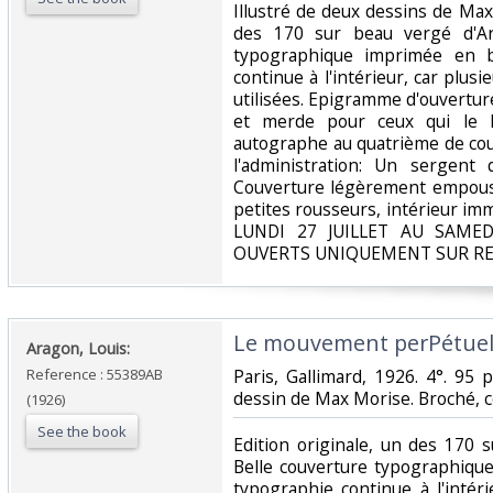
‎Illustré de deux dessins de Max
des 170 sur beau vergé d'Arc
typographique imprimée en b
continue à l'intérieur, car plusi
utilisées. Epigramme d'ouverture:
et merde pour ceux qui le l
autographe au quatrième de couv
l'administration: Un sergent
Couverture légèrement empouss
petites rousseurs, intérieur i
LUNDI 27 JUILLET AU SAME
OUVERTS UNIQUEMENT SUR RE
‎Le mouvement perPétuel.
‎Aragon, Louis:‎
Reference : 55389AB
‎Paris, Gallimard, 1926. 4°. 95 p
dessin de Max Morise. Broché, c
(1926)
See the book
‎Edition originale, un des 170 
Belle couverture typographique
typographie continue à l'intéri