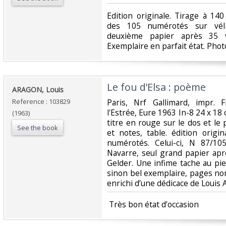
‎Edition originale. Tirage à 1
des 105 numérotés sur véli
deuxième papier après 35 v
Exemplaire en parfait état. Phot
‎Le fou d’Elsa : poème‎
‎ARAGON, Louis‎
Reference : 103829
‎Paris, Nrf Gallimard, impr. 
l'Estrée, Eure 1963 In-8 24 x 18 
(1963)
titre en rouge sur le dos et le 
See the book
et notes, table. édition origi
numérotés. Celui-ci, N 87/10
Navarre, seul grand papier apr
Gelder. Une infime tache au pi
sinon bel exemplaire, pages n
enrichi d’une dédicace de Louis A
‎ Très bon état d’occasion ‎