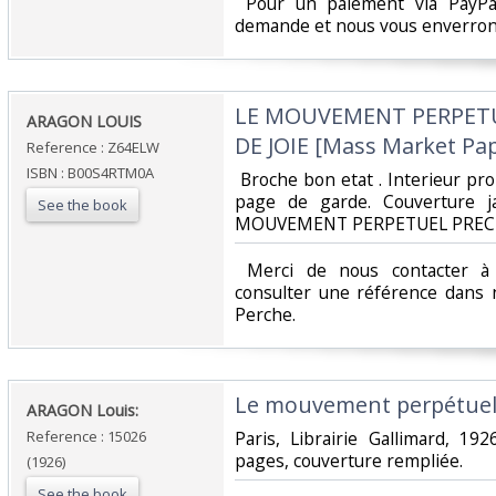
‎ Pour un paiement via PayPal
demande et nous vous enverrons
‎LE MOUVEMENT PERPETU
‎ARAGON LOUIS ‎
DE JOIE [Mass Market Pap
Reference : Z64ELW
ISBN : B00S4RTM0A
‎ Broche bon etat . Interieur p
page de garde. Couverture j
See the book
MOUVEMENT PERPETUEL PRECEDE
‎ Merci de nous contacter à 
consulter une référence dans 
Perche.‎
‎Le mouvement perpétuel.
‎ARAGON Louis:‎
Reference : 15026
‎Paris, Librairie Gallimard, 19
pages, couverture rempliée. ‎
(1926)
See the book