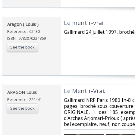
‎Le mentir-vrai‎
‎Aragon ( Louis )‎
Reference : 62430
‎Gallimard 24 juillet 1997, broché
ISBN : 9782070224869
See the book
‎Le Mentir-Vrai.‎
‎ARAGON Louis‎
Reference : 222441
‎Gallimard NRF Paris 1980 In-8 
pages, broché sous couverture
See the book
ORIGINALE, 1 des 185 exempl
d'Arches Arjomari-Prioux ( après
bel exemplaire, neuf, non coupé.