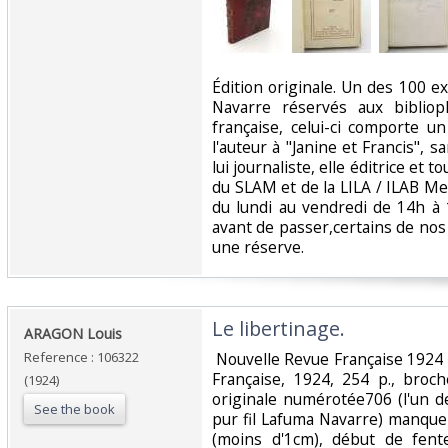
‎Édition originale. Un des 100 
Navarre réservés aux bibliop
française, celui-ci comporte 
l'auteur à "Janine et Francis", 
lui journaliste, elle éditrice et
du SLAM et de la LILA / ILAB Me
du lundi au vendredi de 14h à
avant de passer,certains de nos
une réserve. ‎
‎Le libertinage.‎
‎ARAGON Louis‎
Reference : 106322
‎ Nouvelle Revue Française 1924
Française, 1924, 254 p., broc
(1924)
originale numérotée706 (l'un d
See the book
pur fil Lafuma Navarre) manque
(moins d'1cm), début de fente