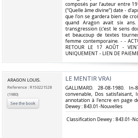
composés par l'auteur entre 19
("Quelle âme divine") date - d'apr
que l'on se gardera bien de cro
quand Aragon avait six ans
transgression (c'est le sens do
et beaucoup de textes tournen
femme contemporaine. - - A
RETOUR LE 17 AOÛT - VEN
UNIQUEMENT - LIEN DE PAIEM
‎LE MENTIR VRAI‎
‎ARAGON LOUIS.‎
Reference : R150221528
‎GALLIMARD. 28-08-1980. In-
convenable, Dos satisfaisant, 
(1980)
annotation à l'encre en page de f
See the book
Dewey : 843.01-Nouvelles‎
‎ Classification Dewey : 843.01-No