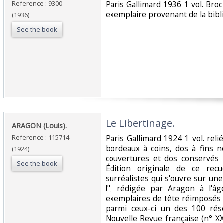
Reference : 9300
‎Paris Gallimard 1936 1 vol. Bro
exemplaire provenant de la bibli
(1936)
See the book
‎Le Libertinage.‎
‎ARAGON (Louis).‎
Reference : 115714
‎Paris Gallimard 1924 1 vol. reli
bordeaux à coins, dos à fins n
(1924)
couvertures et dos conservés 
See the book
Édition originale de ce rec
surréalistes qui s'ouvre sur une
!", rédigée par Aragon à l'â
exemplaires de tête réimposés
parmi ceux-ci un des 100 rése
Nouvelle Revue française (n° XX