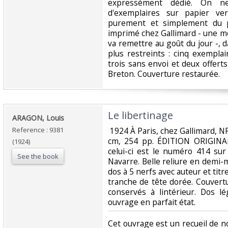
expressément dédié. On ne
d'exemplaires sur papier ver
purement et simplement du p
imprimé chez Gallimard - une m
va remettre au goût du jour -, 
plus restreints : cinq exempla
trois sans envoi et deux offert
Breton. Couverture restaurée. ‎
‎Le libertinage‎
‎ARAGON, Louis‎
Reference : 9381
‎ 1924 À Paris, chez Gallimard, N
cm, 254 pp. ÉDITION ORIGINALE
(1924)
celui-ci est le numéro 414 sur
See the book
Navarre. Belle reliure en demi-
dos à 5 nerfs avec auteur et titr
tranche de tête dorée. Couvert
conservés à lintérieur. Dos l
ouvrage en parfait état.‎
‎Cet ouvrage est un recueil de