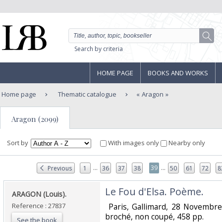
Search by criteria
HOME PAGE
BOOKS AND WORKS
Home page
Thematic catalogue
Aragon
Aragon (2099)
Sort by
With images only
Nearby only
...
...
39
Previous
1
36
37
38
50
61
72
8
‎Le Fou d'Elsa. Poème.‎
‎ARAGON (Louis).‎
Reference : 27837
‎ Paris, Gallimard, 28 Novembre
broché, non coupé, 458 pp. ‎
See the book