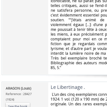
iconoclaste, ne lui paraît pas 
telles critiques, aussi se fend-i
ne satisfera personne, ou pre
c'est évidemment essentiel pour
soutien. ""J'étais animé d
violemment égaux […]: d'une pa
me poussait à tenir tête à ceu
les miens, à eux précisément pa
comptaient pour moi en ce m
fiction que je regardais com
lyrisme; et d'autre part je vou
interdit la lumière noire de ma
Très bel exemplaire broché tel
Bibliographie des auteurs mode
85, 5."‎
‎Le Libertinage .‎
‎ARAGON (Louis)‎
Reference : 28427
‎ L'un des cinq exemplaires conn
1924. 1 vol. (120 x 190 mm) de 25
(1924)
originale. Un des rares exempl
See the book