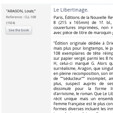
‎Le Libertinage.‎
‎"ARAGON, Louis;"‎
Reference : CLL-108
‎Paris, Éditions de la Nouvelle R
8 (215 x 165mm) de 1f. bl., 
(1924)
couvertures imprimées, non r
See the book
avec pièce de titre de maroquin 
‎"Édition originale dédiée à Dr
mais plus pour longtemps, le p
108 exemplaires de tête réimp
sur papier vergé; parmi les 8 h
H, celui-ci marqué G. Alors q
surréalisme, Aragon, que singul
en pleine recomposition, son i
de ""séducteur"" incomplet, a
plus, suspect auprès de se
dissimulé pour la forme li
d'arrivisme, le roman. Que Le L
récit unique mais un ensembl
Femme française est le plus c
formes diverses incluant les in