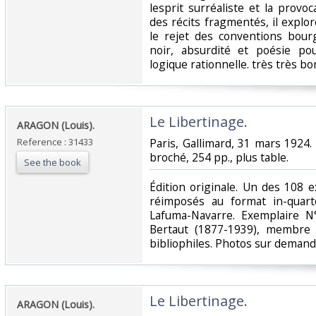
lesprit surréaliste et la provoca
des récits fragmentés, il explore
le rejet des conventions bou
noir, absurdité et poésie po
logique rationnelle. très très bon
‎Le Libertinage.‎
‎ARAGON (Louis).‎
Reference : 31433
‎Paris, Gallimard, 31 mars 1924.
broché, 254 pp., plus table. ‎
See the book
‎Édition originale. Un des 108 
réimposés au format in-quart
Lafuma-Navarre. Exemplaire 
Bertaut (1877-1939), membre
bibliophiles. Photos sur demande
‎Le Libertinage.‎
‎ARAGON (Louis).‎