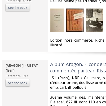
Reliure pleine peau d'éditeur, so
Reference : 42796
See the book
‎Edition hors commerce. Riche
illustré‎
‎Album Aragon. - Iconogra
‎[ARAGON. ] - RISTAT
commentée par Jean Ristat
(Jean). ‎
Reference : 717
‎ S.l. (Paris), NRF / Gallimard, 
d'éditeur brune, dos lisse orné d
See the book
emb. cart. ill. pelliculé.‎
‎36ème volume des, maintena
Pléiade". 627 ill. dont 110 en 