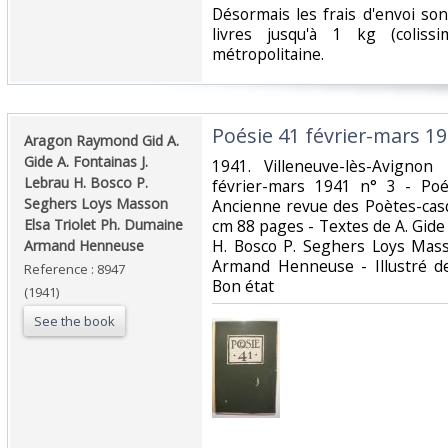
Désormais les frais d'envoi so
livres jusqu'à 1 kg (coliss
métropolitaine.‎
‎Poésie 41 février-mars 19
‎Aragon Raymond Gid A.
Gide A. Fontainas J.
‎1941. Villeneuve-lès-Avigno
Lebrau H. Bosco P.
février-mars 1941 n° 3 - Poé
Seghers Loys Masson
Ancienne revue des Poètes-cas
Elsa Triolet Ph. Dumaine
cm 88 pages - Textes de A. Gide
H. Bosco P. Seghers Loys Mass
Armand Henneuse‎
Armand Henneuse - Illustré d
Reference : 8947
Bon état‎
(1941)
See the book