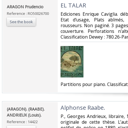
‎EL TALAR‎
‎ARAGON Prudencio‎
Reference : RO50026700
‎Ediciones Enrique Caviglia. dé
Etat d'usage, Plats abîmés, 
See the book
rousseurs. Non paginé. 3 pages
couverture. Perforations n'alt
Classification Dewey : 780.26-Par
‎Partitions pour piano. Classifica
‎Alphonse Raabe.‎
‎(ARAGON). (RAABE).
ANDRIEUX (Louis).‎
‎P., Georges Andrieux, libraire, 
originale de cette thèse. L’au
Reference : 14422
préfet de police en 1880 n’es