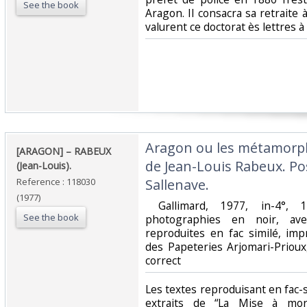
See the book
Aragon. Il consacra sa retraite à
valurent ce doctorat ès lettres à 
‎Aragon ou les métamorp
‎[ARAGON] – RABEUX
de Jean-Louis Rabeux. Po
(Jean-Louis).‎
Reference : 118030
Sallenave.‎
(1977)
‎ Gallimard, 1977, in-4°,
See the book
photographies en noir, av
reproduites en fac similé, i
des Papeteries Arjomari-Prioux,
correct‎
‎Les textes reproduisant en fac-s
extraits de “La Mise à mor