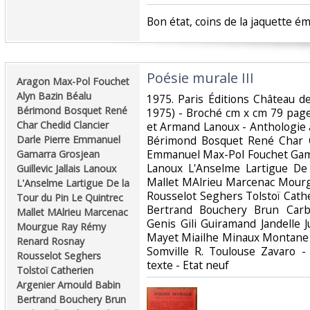
‎Bon état, coins de la jaquette é
‎Poésie murale III‎
‎Aragon Max-Pol Fouchet
Alyn Bazin Béalu
‎1975. Paris Éditions Château d
Bérimond Bosquet René
1975) - Broché cm x cm 79 pages
Char Chedid Clancier
et Armand Lanoux - Anthologie 
Darle Pierre Emmanuel
Bérimond Bosquet René Char C
Emmanuel Max-Pol Fouchet Gamar
Gamarra Grosjean
Lanoux L'Anselme Lartigue De
Guillevic Jallais Lanoux
Mallet MAlrieu Marcenac Mour
L'Anselme Lartigue De la
Rousselot Seghers Tolstoï Cath
Tour du Pin Le Quintrec
Bertrand Bouchery Brun Carb
Mallet MAlrieu Marcenac
Genis Gili Guiramand Jandelle J
Mourgue Ray Rémy
Mayet Miailhe Minaux Montane O
Renard Rosnay
Somville R. Toulouse Zavaro 
Rousselot Seghers
texte - Etat neuf‎
Tolstoï Catherien
Argenier Arnould Babin
Bertrand Bouchery Brun