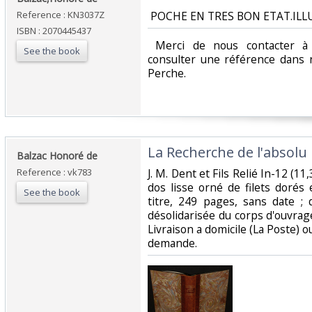
Reference : KN3037Z
‎ POCHE EN TRES BON ETAT.ILL
ISBN : 2070445437
‎ Merci de nous contacter à 
See the book
consulter une référence dans 
Perche.‎
‎La Recherche de l'absolu‎
‎Balzac Honoré de‎
Reference : vk783
‎J. M. Dent et Fils Relié In-12 (1
dos lisse orné de filets dorés
See the book
titre, 249 pages, sans date ; 
désolidarisée du corps d'ouvrage
Livraison a domicile (La Poste) 
demande.‎