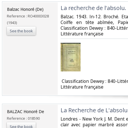
‎La recherche de l'absolu.‎
‎Balzac Honoré (De)‎
Reference : RO40003028
‎Balzac. 1943. In-12. Broché. E
Coiffe en tête abîmée, Papie
(1943)
Classification Dewey : 840-Litt
See the book
Littérature française‎
‎ Classification Dewey : 840-Lit
Littérature française‎
‎La Recherche de L'absolu‎
‎BALZAC Honoré De‎
Reference : 018590
‎Londres - New York J. M. Dent 
clair avec papier marbré assor
See the book