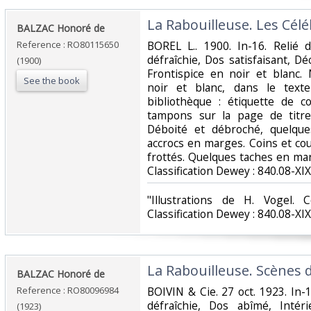
‎La Rabouilleuse. Les Céléb
‎BALZAC Honoré de‎
Reference : RO80115650
‎BOREL L.. 1900. In-16. Relié 
défraîchie, Dos satisfaisant, Dé
(1900)
Frontispice en noir et blanc.
See the book
noir et blanc, dans le texte
bibliothèque : étiquette de c
tampons sur la page de titr
Déboité et débroché, quelqu
accrocs en marges. Coins et co
frottés. Quelques taches en marg
Classification Dewey : 840.08-XIX
‎"Illustrations de H. Vogel. C
Classification Dewey : 840.08-XIX
‎La Rabouilleuse. Scènes d
‎BALZAC Honoré de‎
Reference : RO80096984
‎BOIVIN & Cie. 27 oct. 1923. In-
défraîchie, Dos abîmé, Intér
(1923)