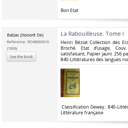
‎Bon Etat‎
‎La Rabouilleuse. Tome I‎
‎Balzac (Honoré De)‎
Reference : RO40003610
‎Henri Béziat Collection des Ecri
Broché. Etat d'usage, Couv
(1936)
satisfaisant, Papier jauni. 256 pag
See the book
840-Littératures des langues rom
‎ Classification Dewey : 840-Lit
Littérature française‎