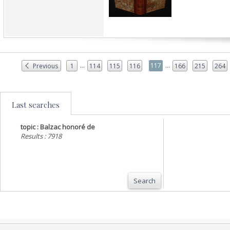
...
...
117
Previous
1
114
115
116
166
215
264
Last searches
topic : Balzac honoré de
Results : 7918
Search