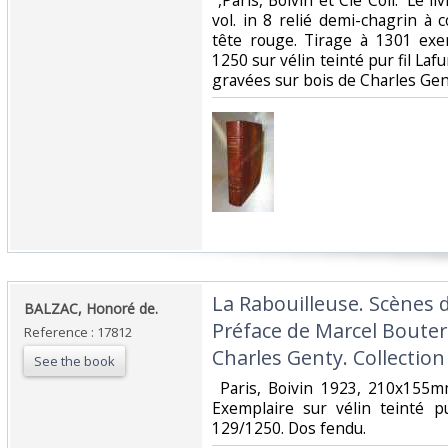
‎ ,Paris, Boivin et Cie Coll. 'Le 
vol. in 8 relié demi-chagrin à c
tête rouge. Tirage à 1301 ex
1250 sur vélin teinté pur fil Lafu
gravées sur bois de Charles Gent
‎La Rabouilleuse. Scènes d
‎BALZAC, Honoré de.‎
Préface de Marcel Boutero
Reference : 17812
Charles Genty. Collection
See the book
‎ Paris, Boivin 1923, 210x155m
Exemplaire sur vélin teinté p
129/1250. Dos fendu. ‎