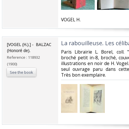
‎VOGEL H. ‎
‎La rabouilleuse. Les céliba
‎[VOGEL (H.).] - ‎ ‎BALZAC
(Honoré de).‎
‎Paris Librairie L. Borel, col
broché petit in-8, broché, couve
Reference : 118932
illustrations en noir de H. Vogel
(1900)
seul ouvrage paru dans cette
See the book
Très bon exemplaire.‎