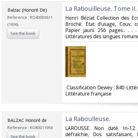
‎La Rabouilleuse. Tome II.‎
‎Balzac (Honoré De)‎
Reference : RO40003611
‎Henri Béziat Collection des Ecri
Broché. Etat d'usage, Couv. c
(1936)
Papier jauni. 256 pages.. . . 
See the book
Littératures des langues romanes
‎ Classification Dewey : 840-Lit
Littérature française‎
‎La Raboulleuse.‎
‎BALZAC Honoré de‎
Reference : RO80011956
‎LAROUSSE. Non daté. In-12. 
défraîchie, Dos satisfaisant,
See the book