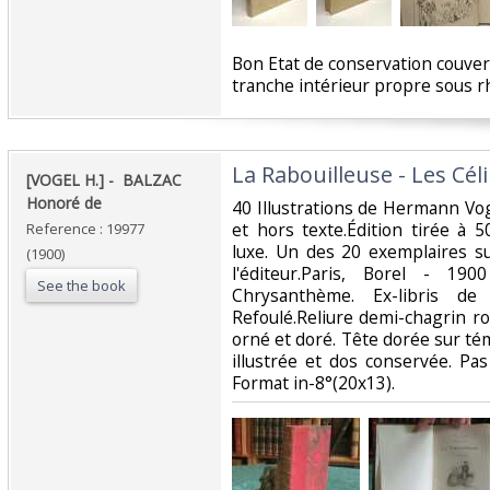
‎Bon Etat de conservation couve
tranche intérieur propre sous r
‎La Rabouilleuse - Les Céli
‎[VOGEL H.] - ‎ ‎BALZAC
Honoré de‎
‎40 Illustrations de Hermann Vo
et hors texte.Édition tirée à 
Reference : 19977
luxe. Un des 20 exemplaires s
(1900)
l'éditeur.Paris, Borel - 19
See the book
Chrysanthème. Ex-libris de
Refoulé.Reliure demi-chagrin r
orné et doré. Tête dorée sur t
illustrée et dos conservée. Pa
Format in-8°(20x13).‎