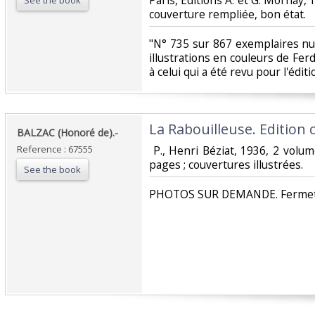
‎Paris, Editions A. et G. Mornay, 
See the book
couverture rempliée, bon état.‎
‎"N° 735 sur 867 exemplaires n
illustrations en couleurs de Fe
à celui qui a été revu pour l'éditi
‎La Rabouilleuse. Edition 
‎BALZAC (Honoré de).-‎
Reference : 67555
‎ P., Henri Béziat, 1936, 2 vol
pages ; couvertures illustrées. ‎
See the book
‎PHOTOS SUR DEMANDE. Fermetur