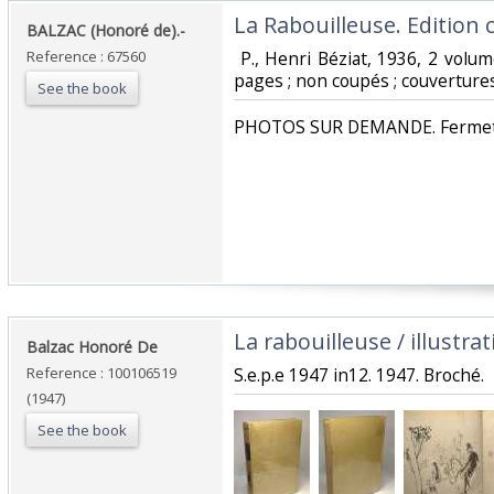
‎La Rabouilleuse. Edition 
‎BALZAC (Honoré de).-‎
Reference : 67560
‎ P., Henri Béziat, 1936, 2 vol
pages ; non coupés ; couvertures i
See the book
‎PHOTOS SUR DEMANDE. Fermetur
‎La rabouilleuse / illustrat
‎Balzac Honoré De‎
Reference : 100106519
‎S.e.p.e 1947 in12. 1947. Broché.‎
(1947)
See the book