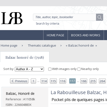
Search by criteria
HOME PAGE
BOOKS AND WORKS
Home page
Thematic catalogue
Balzac honoré de
Balzac honoré de (7918)
Sort by
With images only
Nearby only
...
...
117
Previous
1
114
115
116
166
215
264
‎La Rabouilleuse Balzac, 
‎Balzac, Honoré de ‎
Reference : A11058k
‎ Pocket plis de quelques pages in
ISBN : 226604883X