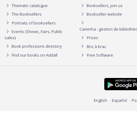
Thematic catalogue
Booksellers, join us
The Booksellers
Bookseller website
Portraits of booksellers
Caminha : gestion de biblioth
Events (Shows, Fairs, Public
sales)
Prices
Book professions directory
Bric à brac
Find our books on Addall
Free Software
English
Español
Po