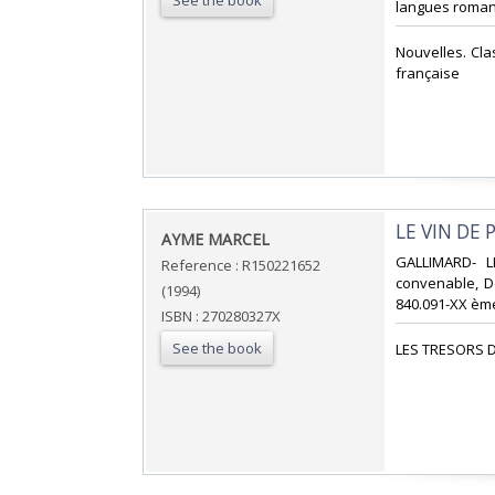
See the book
langues romane
‎Nouvelles. Cl
française‎
‎LE VIN DE P
‎AYME MARCEL‎
‎GALLIMARD- 
Reference : R150221652
convenable, Dos
(1994)
840.091-XX ème
ISBN : 270280327X
See the book
‎LES TRESORS D