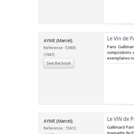
‎Le Vin de P
‎AYME (Marcel).‎
‎Paris Gallima
Reference : 53835
compositions e
(1947)
exemplaires nu
See the book
‎Le VIN de P
‎AYME (Marcel);‎
‎Gallimard Pari
Reference : 15612
maquette de Pa