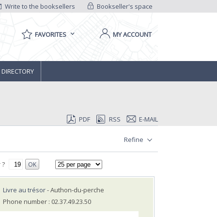
Write to the booksellers
Bookseller's space
FAVORITES
MY ACCOUNT
 DIRECTORY
PDF
RSS
E-MAIL
Refine
 ?
OK
Livre au trésor
- Authon-du-perche
Phone number : 02.37.49.23.50