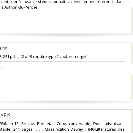
s contacter à l'avance si vous souhaitez consulter une référence dans
 à Authon-du-Perche.‎
ris‎
F, 241 p, br, 12 x 19 cm, titre typo 2 coul, non rogné‎
‎
ARIS.‎
956.. In-12. Broché. Bon état, Couv. convenable, Dos satisfaisant,
ptable. 241 pages.. . . . Classification Dewey : 840-Littératures des