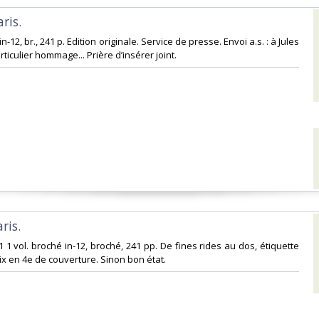
ris.‎
7, in-12, br., 241 p. Edition originale. Service de presse. Envoi a.s. : à Jules
iculier hommage... Prière d’insérer joint.‎
ris.‎
1 1 vol. broché in-12, broché, 241 pp. De fines rides au dos, étiquette
rix en 4e de couverture. Sinon bon état.‎