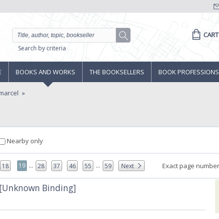
CART
Search by criteria
E
BOOKS AND WORKS
THE BOOKSELLERS
BOOK PROFESSIONS
marcel
Nearby only
...
...
19
Exact page number
18
28
37
46
55
59
Next
n [Unknown Binding]‎