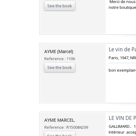
‎ Merci de nou
See the book
notre boutique
‎Le vin de Pa
‎AYME (Marcel)‎
‎Paris, 1947, NR
Reference : 1106
See the book
‎bon exemplaire
‎LE VIN DE P
‎AYME MARCEL.‎
‎GALLIMARD.. 1
Reference : R150084209
Intérieur acce