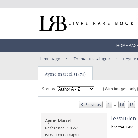
HOME PAG
Home page
Thematic catalogue
Ayme 
Ayme marcel (1474)
Sort by
With images only
...
Previous
1
16
17
‎Le vaurie
‎Ayme Marcel ‎
‎ broche 1961 ‎
Reference : 58552
ISBN : B0000DNJXH