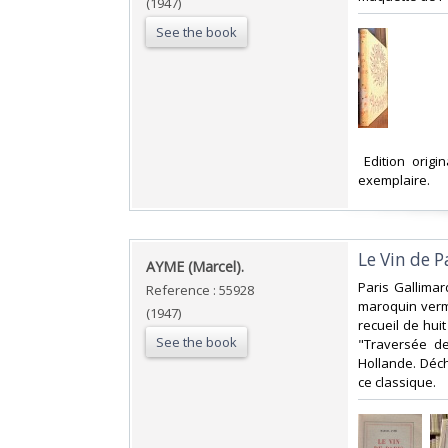
(1947)
See the book
‎ Edition ori
exemplaire.‎
‎Le Vin de P
‎AYME (Marcel).‎
‎Paris Gallima
Reference : 55928
maroquin vermi
(1947)
recueil de hui
See the book
"Traversée de
Hollande. Déc
ce classique.‎