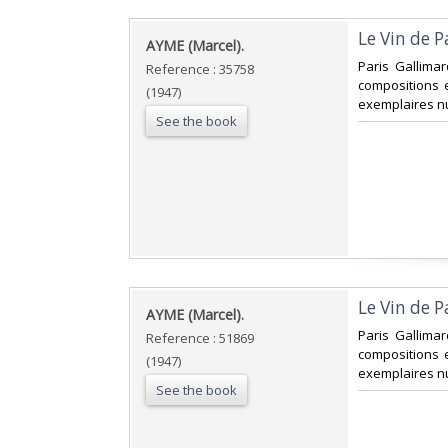
‎Le Vin de P
‎AYME (Marcel).‎
‎Paris Gallima
Reference : 35758
compositions e
(1947)
exemplaires nu
See the book
‎Le Vin de P
‎AYME (Marcel).‎
‎Paris Gallima
Reference : 51869
compositions e
(1947)
exemplaires nu
See the book