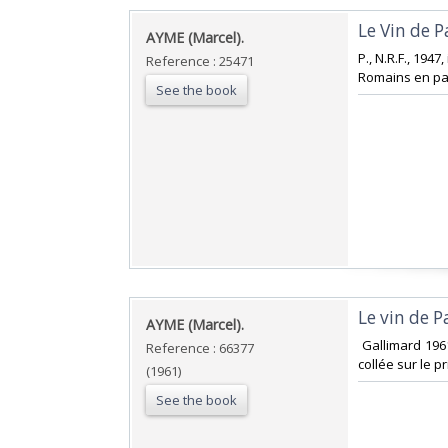
‎Le Vin de Pa
‎AYME (Marcel).‎
‎P., N.R.F., 194
Reference : 25471
Romains en part
See the book
‎Le vin de Pa
‎AYME (Marcel).‎
‎ Gallimard 196
Reference : 66377
collée sur le p
(1961)
See the book