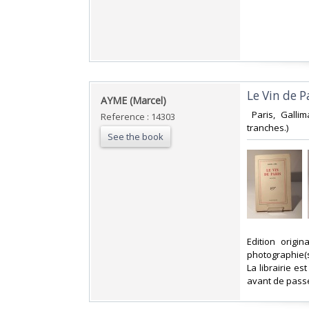
‎Le Vin de Pa
‎AYME (Marcel)‎
‎ Paris, Gall
Reference : 14303
tranches.) ‎
See the book
‎Edition orig
photographie(s
La librairie e
avant de passe