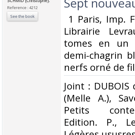
‎Sept nouveau
‎SCHMID (Christophe). ‎
Reference : 4212
‎ 1 Paris, Imp. 
See the book
Librairie Levra
tomes en un v
demi-chagrin bl
nerfs orné de fil
‎Joint : DUBOIS
(Melle A.), Sav
Petits cont
Edition. P., L
Légères ususres