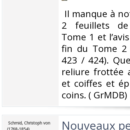
‎ Il manque à n
2 feuillets d
Tome 1 et l’avis
fin du Tome 2 (
423 / 424). Que
reliure frottée
et coiffes et é
coins. ( GrMDB) ‎
‎Nouveaux pe
‎ Schmid, Christoph von
(1768-1854) ‎