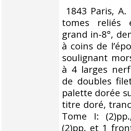
‎ 1843 Paris, A.
tomes reliés
grand in-8°, de
à coins de l’épo
soulignant mors
à 4 larges nerf
de doubles file
palette dorée s
titre doré, tra
Tome I: (2)pp.
(2)pp. et 1 fron