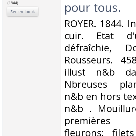
pour tous.‎
(1844)
See the book
‎ROYER. 1844. In
cuir. Etat d'
défraîchie, 
Rousseurs. 45
illust n&b da
Nbreuses plan
n&b en hors tex
n&b . Mouillur
premières p
fleurons; filet