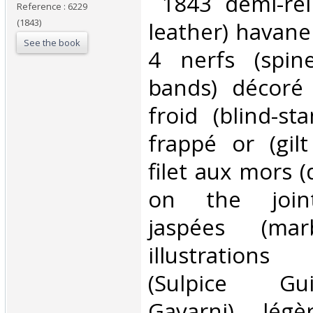
‎ 1843 demi-rel
Reference : 6229
(1843)
leather) havane
See the book
4 nerfs (spin
bands) décoré 
froid (blind-st
frappé or (gilt
filet aux mors (
on the joint
jaspées (mar
illustration
(Sulpice Gu
Gavarni), légè