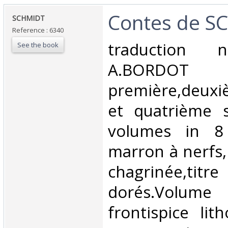
‎Contes de S
‎SCHMIDT ‎
Reference : 6340
‎traduction 
See the book
A.BORDOT
première,deuxi
et quatrième 
volumes in 8 
marron à nerfs,
chagrinée,titr
dorés.Volume 
frontispice lit