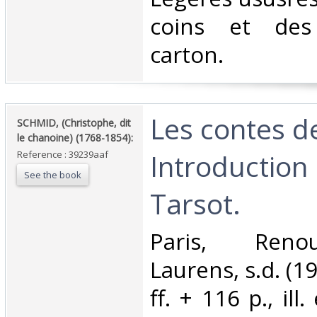
coins et de
carton. ‎
‎Les contes d
‎SCHMID, (Christophe, dit
le chanoine) (1768-1854):‎
Introduction 
Reference : 39239aaf
See the book
Tarsot.‎
‎Paris, Reno
Laurens, s.d. (19
ff. + 116 p., ill