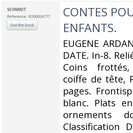
‎CONTES POU
‎SCHMIDT‎
Reference : R200024777
ENFANTS.‎
See the book
‎EUGENE ARDAN
DATE. In-8. Reli
Coins frotté
coiffe de tête,
pages. Frontisp
blanc. Plats e
ornements do
Classification 