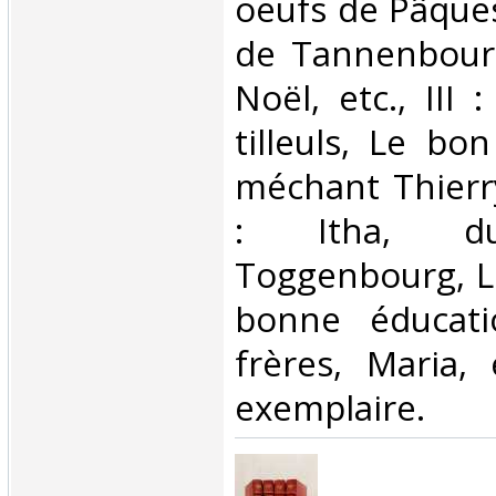
oeufs de Pâques,
de Tannenbourg
Noël, etc., III
tilleuls, Le bon
méchant Thierry
: Itha, d
Toggenbourg, Le
bonne éducati
frères, Maria,
exemplaire.‎