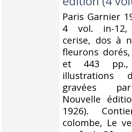
édition (4 vol
‎Paris Garnier 1
4 vol. in-12,
cerise, dos à 
fleurons dorés,
et 443 pp.,
illustrations
gravées pa
Nouvelle éditi
1926). Conti
colombe, Le ver