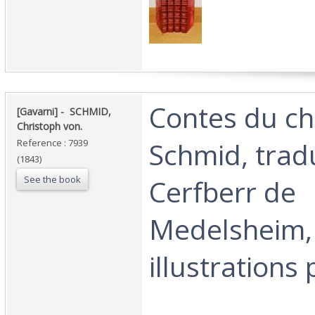
‎Contes du c
‎[Gavarni] - ‎ ‎SCHMID,
Christoph von. ‎
Schmid, trad
Reference : 7939
(1843)
See the book
Cerfberr de
Medelsheim,
illustrations