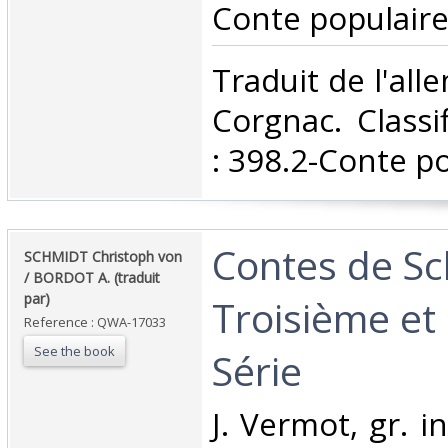
Conte populaire
‎Traduit de l'al
Corgnac. Classi
: 398.2-Conte po
‎Contes de Sc
‎SCHMIDT Christoph von
/ BORDOT A. (traduit
par) ‎
Troisième et
Reference : QWA-17033
See the book
Série ‎
‎J. Vermot, gr. i