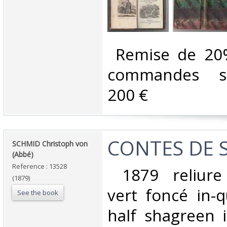
‎ Remise de 20
commandes su
200 €‎
‎CONTES DE 
‎SCHMID Christoph von
(Abbé)‎
Reference : 13528
‎ 1879 reliure
(1879)
vert foncé in-q
See the book
half shagreen i