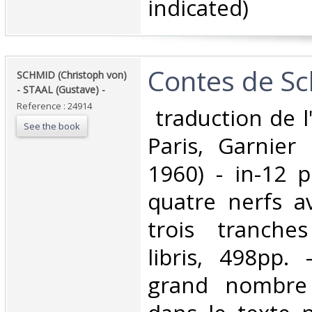
indicated) ‎
‎Contes de Sc
‎SCHMID (Christoph von)
- STAAL (Gustave) - ‎
Reference : 24914
‎ traduction de 
See the book
Paris, Garnier 
1960) - in-12 p
quatre nerfs av
trois tranche
libris, 498pp. 
grand nombre 