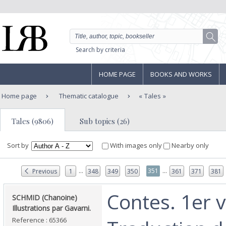
Search by criteria
HOME PAGE
BOOKS AND WORKS
Home page
Thematic catalogue
Tales
Tales (9806)
Sub topics (26)
Sort by
With images only
Nearby only
...
...
351
Previous
1
348
349
350
361
371
381
‎Contes. 1er 
‎SCHMID (Chanoine)
Illustrations par Gavarni.‎
Reference : 65366