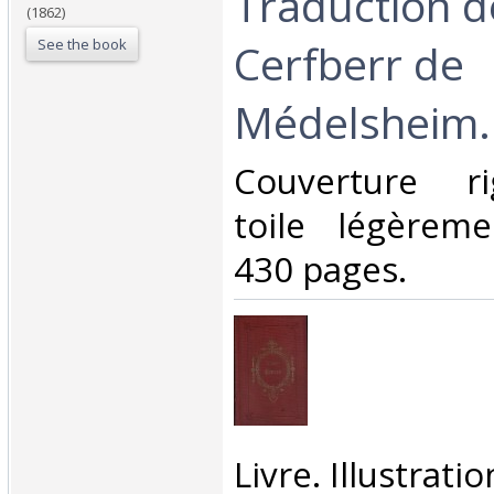
Traduction d
(1862)
See the book
Cerfberr de
Médelsheim.‎
‎Couverture ri
toile légèreme
430 pages.‎
‎Livre. Illustrat