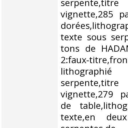
serpente,
vignette,285 p
dorées,lithog
texte sous ser
tons de HADA
2:faux-titre,fron
lithogra
serpente,
vignette,279 pa
de table,litho
texte,en deu