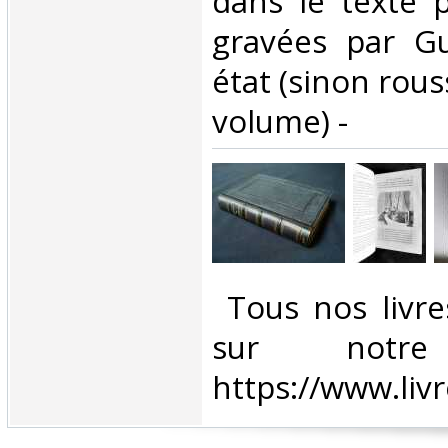
dans le texte p
gravées par G
état (sinon rous
volume) - ‎
‎ Tous nos livre
sur notr
https://www.liv