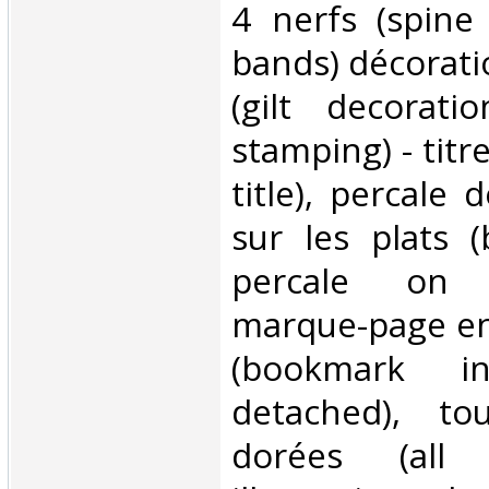
4 nerfs (spine
bands) décoratio
(gilt decorati
stamping) - titre
title), percale 
sur les plats (
percale on 
marque-page en
(bookmark i
detached), to
dorées (all 