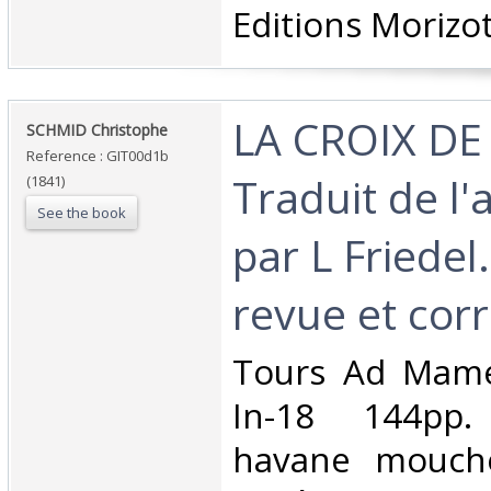
Editions Morizot
‎LA CROIX DE
‎SCHMID Christophe‎
Reference : GIT00d1b
Traduit de l
(1841)
See the book
par L Friedel
revue et corri
‎Tours Ad Mame
In-18 144pp.
havane mouche