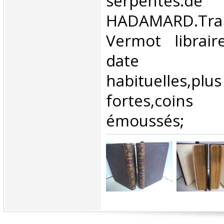
serpentes.de
HADAMARD.Tran
Vermot librair
date ro
habituelles,p
fortes,coins
émoussés; ‎