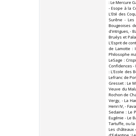
: Le Mercure Ga
- Esope à la C
L'Eté des Coq
Surêne - Les
Bougeoises de
d'intrigues, -
Bruéys et Palap
L'Esprit de con
de Lamotte : I
Philosophe mar
LeSage : Crisp
Confidences - L
: L'Ecole des 
Lefranc de Pom
Gresset : Le M
Veuve du Malab
Rochon de Chab
Vergy, - La Har
Henri IV, - Fav
Sedaine : Le 
Eugénie - Le Ba
Tartuffe, ou la
Les châteaux e
d'Eglantine : Le