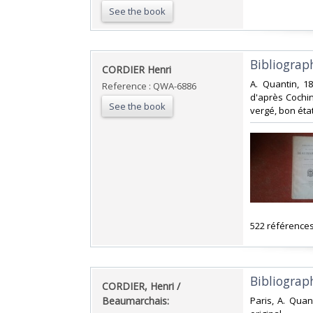
See the book
‎Bibliogra
‎CORDIER Henri ‎
‎A. Quantin, 1
Reference : QWA-6886
d'après Cochin
See the book
vergé, bon état.
‎522 références.
‎Bibliograp
‎CORDIER, Henri /
Beaumarchais:‎
‎Paris, A. Quan