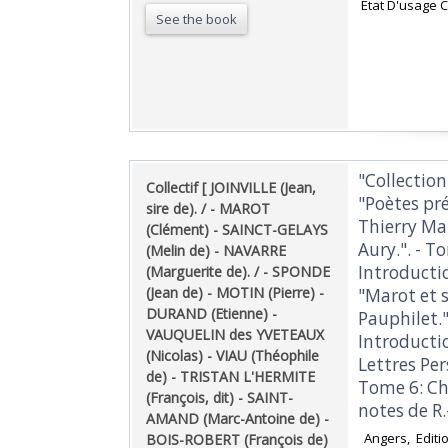
‎ État D'usage 
See the book
‎"Collectio
‎Collectif [ JOINVILLE (Jean,
"Poètes pré
sire de). / - MAROT
Thierry Ma
(Clément) - SAINCT-GELAYS
Aury.". - To
(Melin de) - NAVARRE
Introductio
(Marguerite de). / - SPONDE
(Jean de) - MOTIN (Pierre) -
"Marot et s
DURAND (Etienne) -
Pauphilet.
VAUQUELIN des YVETEAUX
Introducti
(Nicolas) - VIAU (Théophile
Lettres Per
de) - TRISTAN L'HERMITE
Tome 6: Ch.
(François, dit) - SAINT-
notes de R.-
AMAND (Marc-Antoine de) -
‎ Angers, Edit
BOIS-ROBERT (François de)