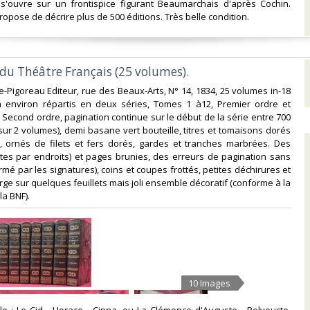
e s'ouvre sur un frontispice figurant Beaumarchais d'après Cochin.
opose de décrire plus de 500 éditions. Très belle condition. ‎
 du Théâtre Français (25 volumes).‎
ge-Pigoreau Editeur, rue des Beaux-Arts, N° 14, 1834, 25 volumes in-18
environ répartis en deux séries, Tomes 1 à12, Premier ordre et
 Second ordre, pagination continue sur le début de la série entre 700
sur 2 volumes), demi basane vert bouteille, titres et tomaisons dorés
s, ornés de filets et fers dorés, gardes et tranches marbrées. Des
tes par endroits) et pages brunies, des erreurs de pagination sans
mé par les signatures), coins et coupes frottés, petites déchirures et
ge sur quelques feuillets mais joli ensemble décoratif (conforme à la
a BNF).‎
10 Images