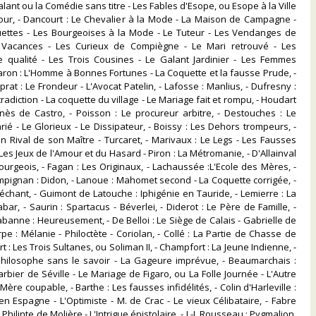
lant ou la Comédie sans titre - Les Fables d'Esope, ou Esope à la Ville
our, - Dancourt : Le Chevalier à la Mode - La Maison de Campagne -
uettes - Les Bourgeoises à la Mode - Le Tuteur - Les Vendanges de
 Vacances - Les Curieux de Compiègne - Le Mari retrouvé - Les
 qualité - Les Trois Cousines - Le Galant Jardinier - Les Femmes
 Baron : L'Homme à Bonnes Fortunes - La Coquette et la fausse Prude, -
rat : Le Frondeur - L'Avocat Patelin, - Lafosse : Manlius, - Dufresny :
tradiction - La coquette du village - Le Mariage fait et rompu, - Houdart
nès de Castro, - Poisson : Le procureur arbitre, - Destouches : Le
ié - Le Glorieux - Le Dissipateur, - Boissy : Les Dehors trompeurs, -
in Rival de son Maître - Turcaret, - Marivaux : Le Legs - Les Fausses
es Jeux de l'Amour et du Hasard - Piron : La Métromanie, - D'Allainval
Bourgeois, - Fagan : Les Originaux, - Lachaussée :L'Ecole des Mères, -
pignan : Didon, - Lanoue : Mahomet second - La Coquette corrigée, -
échant, - Guimont de Latouche : Iphigénie en Tauride, - Lemierre : La
ar, - Saurin : Spartacus - Béverlei, - Diderot : Le Père de Famille, -
anne : Heureusement, - De Belloi : Le Siège de Calais - Gabrielle de
pe : Mélanie - Philoctète - Coriolan, - Collé : La Partie de Chasse de
art : Les Trois Sultanes, ou Soliman II, - Champfort : La Jeune Indienne, -
Philosophe sans le savoir - La Gageure imprévue, - Beaumarchais :
rbier de Séville - Le Mariage de Figaro, ou La Folle Journée - L'Autre
 Mère coupable, - Barthe : Les fausses infidélités, - Colin d'Harleville :
n Espagne - L'Optimiste - M. de Crac - Le vieux Célibataire, - Fabre
 Philinte de Molière - L'Intrigue épistolaire, - J.-J. Rousseau : Pygmalion.