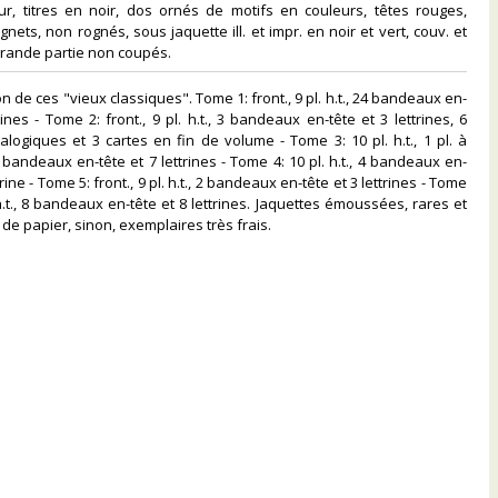
ur, titres en noir, dos ornés de motifs en couleurs, têtes rouges,
ignets, non rognés, sous jaquette ill. et impr. en noir et vert, couv. et
grande partie non coupés. ‎
on de ces "vieux classiques". Tome 1: front., 9 pl. h.t., 24 bandeaux en-
rines - Tome 2: front., 9 pl. h.t., 3 bandeaux en-tête et 3 lettrines, 6
logiques et 3 cartes en fin de volume - Tome 3: 10 pl. h.t., 1 pl. à
 bandeaux en-tête et 7 lettrines - Tome 4: 10 pl. h.t., 4 bandeaux en-
rine - Tome 5: front., 9 pl. h.t., 2 bandeaux en-tête et 3 lettrines - Tome
. h.t., 8 bandeaux en-tête et 8 lettrines. Jaquettes émoussées, rares et
de papier, sinon, exemplaires très frais. ‎