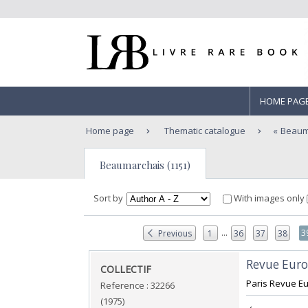
HOME PAG
Home page
Thematic catalogue
Beaum
Beaumarchais (1151)
Sort by
With images only
...
3
Previous
1
36
37
38
‎Revue Euro
‎COLLECTIF‎
‎Paris Revue E
Reference : 32266
(1975)