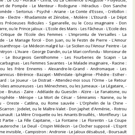
ille : Le Cid - Horace - Cinna, ou La Clémence d'Auguste - Polyeucte,
ort de Pompée - Le Menteur - Rodogune - Héraclius - Don Sanche
omède - Sertorius - Psyché - Ariane - Le Comte d'Essex, - Crébillon :
te - Electre - Rhadamiste et Zénobie, - Molière : L'Etourdi - Le Dépit
s Précieuses Ridicules - Sganarelle, ou le Cocu imaginaire - Don
re, ou le Prince jaloux - L'Ecole des Maris - Les Fâcheux - L'Ecole des
ritique de l'Ecole des Femmes - L'Impromtu de Versailles - La
ide - Le Mariage forcé - Don Juan, ou le Festin de Pierre - L'Amour
santhrope - Le Médecin malgré lui - Le Sicilien ou l'Amour Peintre - Le
hitryon - L'Avare - George Dandin, ou Le Mari confondu - Monsieur de
 - Le Bourgeois Gentilhomme - Les Fourberies de Scapin - La
carbagnas - Les Femmes Savantes - Le Malade imaginaire, - Racine :
 ou les Frère Ennemis - Alexandre-le-Grand - Andromaque - Les
tannicus - Bérénice - Bazajet - Mithridate - Iphigénie - Phèdre - Esther -
nard : Le Joueur - Le Distrait - Attendez-moi sous l'Orme - Le Retour
Folies amoureuses - Les Ménechmes, ou les Jumeaux - Le Légataire, -
pe - Brutus - Zaïre - Adélaïde du Guesclin - Alzire - Le Fanatisme, ou
ophète - Mérope - La Mort de César - Sémiramis - Nanine, ou le
u - Oreste - Catilina, ou Rome sauvée - L'Orphelin de la Chine -
Scarron : Jodelet, ou le Maître-Valet - Don Japhet d'Arménie, - Rotrou
uinault : La Mère Croquette ou les Amants Brouillés, - Montfleury : La
Partie - La Fille Capitaine, - La Fontaine : Le Florentin - La Coupe
auteroche : Le Deuil - Crispin Médecin - Le Clocher supposé - L'Esprit
ame invisible, - Campistron : Andronie - Le Jaloux désabusé, - Boursault