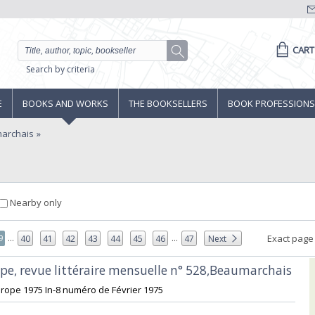
CART
Search by criteria
E
BOOKS AND WORKS
THE BOOKSELLERS
BOOK PROFESSIONS
archais
Nearby only
...
...
9
Exact page
40
41
42
43
44
45
46
47
Next
pe, revue littéraire mensuelle n° 528,Beaumarchais‎
urope 1975 In-8 numéro de Février 1975‎