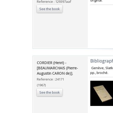
original.‎
Reference : 129397aaf
See the book
‎Bibliogra
‎CORDIER (Henri) -
[BEAUMARCHAIS (Pierre-
‎ Genève, Slatk
pp., broché.‎
Augustin CARON de)].‎
Reference : 24171
(1967)
See the book