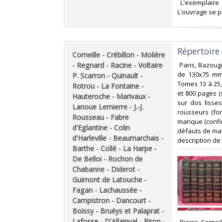
‎ L'exemplair
L'ouvrage se pr
‎Répertoire
‎Corneille - Crébillon - Molière
- Regnard - Racine - Voltaire
‎ Paris, Bazou
de 130x75 mm 
P. Scarron - Quinault -
Tomes 13 à 25,
Rotrou - La Fontaine -
et 800 pages (
Hauteroche - Marivaux -
sur dos lisse
Lanoue Lemierre - J.-J.
rousseurs (for
Rousseau - Fabre
manque (confir
d'Eglantine - Colin
défauts de mar
d'Harleville - Beaumarchais -
description de l
Barthe - Collé - La Harpe -
De Belloi - Rochon de
Chabanne - Diderot -
Guimont de Latouche -
Fagan - Lachaussée -
Campistron - Dancourt -
Boissy - Bruéys et Palaprat -
Lafosse - D'Allainval - Piron -