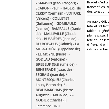
Bradel d'édite
- SARASIN (Jean François) -
tranchefiles, s
SCARON (Paul) - HABERT de
dos cons., en 
CERISY (Germain) - VOITURE
(Vincent) - COLLETET
‎Agréable éditi
(Guillaume) - GOMBAULD
tête et 23 lett
(Jean de) -RAMPALLE (Daniel
tableaux généa
de) - MALLEVILLE (Claude
pleine page, 3
de) - BUSSIÈRES (Jean de) -
tête et une lett
DU BOIS-HUS (Gabriel) - LA
6: front., 9 pl
MESNADIÈRE (Hippolyte de)
infimes taches 
- LE MOYNE (Pierre) -
GODEAU (Antoine) -
BREBEUF (Guillaume de) -
BENSERADE (Isaac de) -
SEGRAIS (Jean de). / -
MONTESQUIEU (Charles-
Louis, Baron de). / -
BEAUMARCHAIS (Pierre
Augustin CARON de). / -
NODIER (Charles). ]. ‎
Reference : 1693