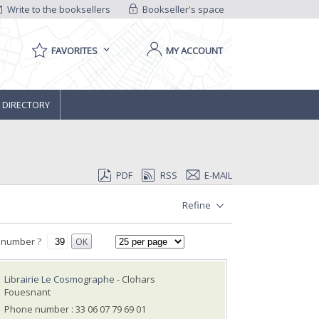
Write to the booksellers
Bookseller's space
FAVORITES
MY ACCOUNT
 DIRECTORY
PDF
RSS
E-MAIL
Refine
 number ?
OK
Librairie Le Cosmographe
- Clohars
Fouesnant
Phone number : 33 06 07 79 69 01