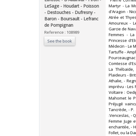
‎ Pierre Corne
LeSage - Houdart - Poisson
Martyr - La M
d'Aragon - Nic
- Destouches - Dufresny -
Atrée et Thyes
Baron - Boursault - Lefranc
Amoureux - Le
de Pompignan‎
Garcie de Navar
Reference : 108989
Femmes - La C
Princesse d'El
See the book
Médecin - Le Mi
Tartuffe - Amp
Pourceaugnac
Comtesse d'Es
La Thébaïde,
Plaideurs - Bri
Athalie, - Reg
imprévu - Les 
Voltaire : Oedi
Mahomet le Pr
Préjugé vainc
Tancrède, - P. 
:Venceslas, - Q
Femme Juge et 
enchantée, - H
Follet, ou la D