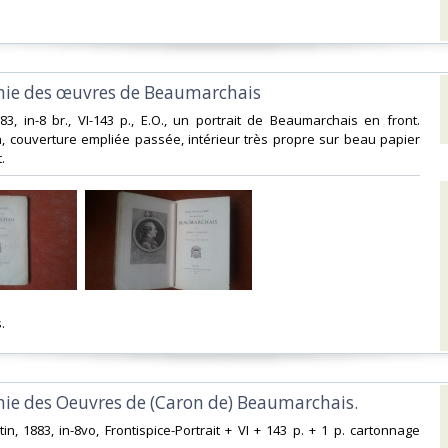
phie des œuvres de Beaumarchais ‎
883, in-8 br., VI-143 p., E.O., un portrait de Beaumarchais en front.
, couverture empliée passée, intérieur très propre sur beau papier
 ‎
 ‎
hie des Oeuvres de (Caron de) Beaumarchais.‎
tin, 1883, in-8vo, Frontispice-Portrait + VI + 143 p. + 1 p. cartonnage