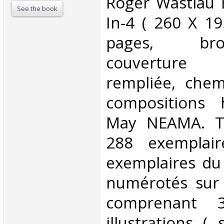
‎Roger Wastiau 
See the book
In-4 ( 260 X 1
pages, br
couvertur
rempliée, chem
compositions 
May NEAMA. Ti
288 exemplai
exemplaires du 
numérotés sur 
comprenant 
illustrations (