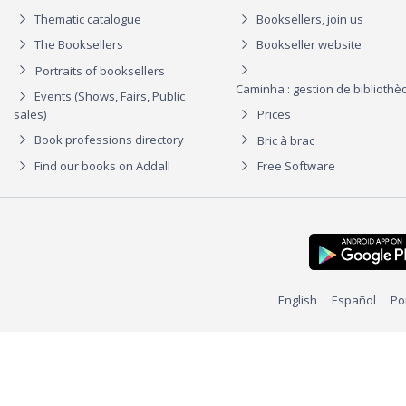
Thematic catalogue
Booksellers, join us
The Booksellers
Bookseller website
Portraits of booksellers
Caminha : gestion de biblioth
Events (Shows, Fairs, Public
sales)
Prices
Book professions directory
Bric à brac
Find our books on Addall
Free Software
English
Español
Po