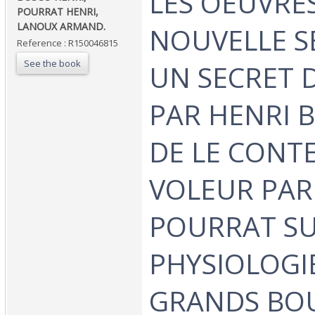
‎LES OEUVRES
POURRAT HENRI,
LANOUX ARMAND.‎
NOUVELLE SE
Reference : R150046815
See the book
UN SECRET 
PAR HENRI B
DE LE CONTE
VOLEUR PAR
POURRAT SU
PHYSIOLOGI
GRANDS BO