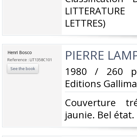
LITTERATUR
LETTRES)‎
‎PIERRE LAM
‎Henri Bosco‎
Reference : LIT1358C101
‎1980 / 260 p
See the book
Editions Gallimar
‎Couverture tr
jaunie. Bel état.‎