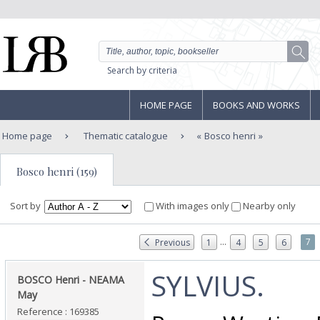
Search by criteria
HOME PAGE
BOOKS AND WORKS
Home page
Thematic catalogue
Bosco henri
Bosco henri (159)
Sort by
With images only
Nearby only
...
7
Previous
1
4
5
6
‎SYLVIUS.‎
‎BOSCO Henri - NEAMA
May‎
Reference : 169385