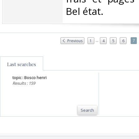
Bel état.‎
...
7
Previous
1
4
5
6
Last searches
topic : Bosco henri
Results : 159
Search