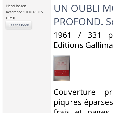
‎UN OUBLI 
‎Henri Bosco‎
Reference : LIT1637C105
PROFOND. So
(1961)
See the book
‎1961 / 331 p
Editions Gallimar
‎Couverture p
piqures éparses,
frais et pages