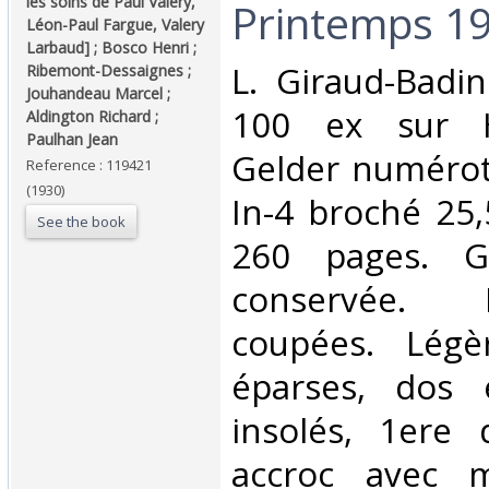
les soins de Paul Valéry,
Printemps 19
Léon-Paul Fargue, Valery
Larbaud] ; Bosco Henri ;
‎L. Giraud-Bad
Ribemont-Dessaignes ;
Jouhandeau Marcel ;
100 ex sur H
Aldington Richard ;
Paulhan Jean‎
Gelder numérot
Reference : 119421
(1930)
In-4 broché 25,
See the book
260 pages. G
conservée.
coupées. Légè
éparses, dos 
insolés, 1ere 
accroc avec 