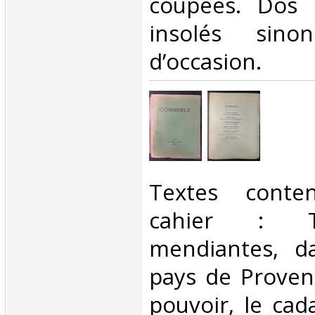
coupées. Dos 
insolés sin
d’occasion.‎
‎Textes cont
cahier : Tr
mendiantes, da
pays de Proven
pouvoir, le cad