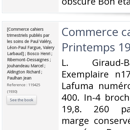
obscure Bon état
‎Commerce cah
‎[Commerce cahiers
trimestriels publiés par
les soins de Paul Valéry,
Printemps 19
Léon-Paul Fargue, Valery
Larbaud] ; Bosco Henri ;
‎L. Giraud-
Ribemont-Dessaignes ;
Jouhandeau Marcel ;
Exemplaire n17
Aldington Richard ;
Paulhan Jean‎
Lafuma numéro
Reference : 119425
(1930)
400. In-4 broc
See the book
19,8. 260 pa
marge conserv