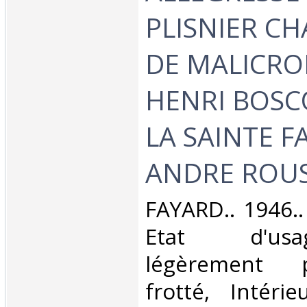
PLISNIER CH
DE MALICRO
HENRI BOSCO
LA SAINTE F
ANDRE ROUSS
‎FAYARD.. 1946..
Etat d'us
légèrement 
frotté, Intérie