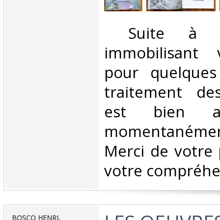
‎ Suite à u
immobilisant v
pour quelques
traitement d
est bien as
momentanéme
Merci de votre 
votre compréhen
‎BOSCO HENRI,