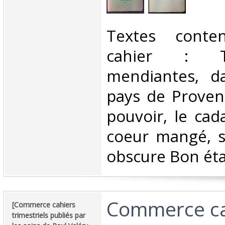
‎Textes cont
cahier : Tr
mendiantes, da
pays de Proven
pouvoir, le cad
coeur mangé, s
obscure Bon état
‎Commerce cah
‎[Commerce cahiers
trimestriels publiés par