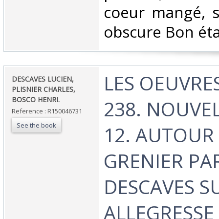
coeur mangé, s
obscure Bon état
‎LES OEUVRE
‎DESCAVES LUCIEN,
PLISNIER CHARLES,
BOSCO HENRI.‎
238. NOUVEL
Reference : R150046731
See the book
12. AUTOUR
GRENIER PA
DESCAVES SU
ALLEGRESSE