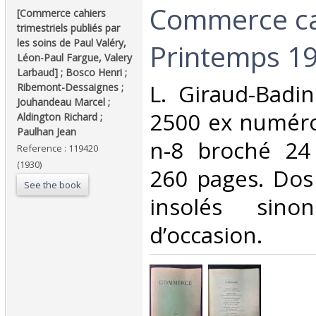
‎Commerce cah
‎[Commerce cahiers
trimestriels publiés par
les soins de Paul Valéry,
Printemps 19
Léon-Paul Fargue, Valery
Larbaud] ; Bosco Henri ;
‎L. Giraud-Bad
Ribemont-Dessaignes ;
Jouhandeau Marcel ;
2500 ex numéro
Aldington Richard ;
Paulhan Jean‎
n-8 broché 24
Reference : 119420
(1930)
260 pages. Dos
See the book
insolés sin
d’occasion.‎