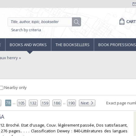
CART
Search by criteria
E
BOOKS AND WORKS
THE BOOKSELLERS
BOOK PROFESSIONS
aux henry
Nearby only
...
...
78
Exact page num
7
105
132
159
186
190
Next
A‎
n-12. Broché. Etat d'usage, Couv. légèrement passée, Dos satisfaisant,
. 276 pages.. . . . Classification Dewey : 840-Littératures des langues