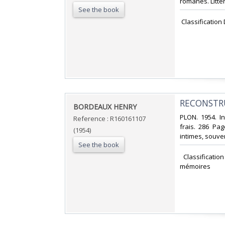
romanes. Littér
See the book
‎ Classificatio
‎RECONSTR
‎BORDEAUX HENRY‎
‎PLON. 1954. I
Reference : R160161107
frais. 286 Page
(1954)
intimes, souve
See the book
‎ Classificati
mémoires‎