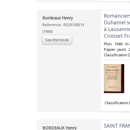
‎Romancier
‎Bordeaux Henry‎
Duhamel so
Reference : R320138313
à Lausanne
(1940)
Croisset Fr
See the book
‎Plon. 1940. I
Papier jauni. 
Classification 
‎ Classification
‎SAINT FRA
‎BORDEAUX Henry‎