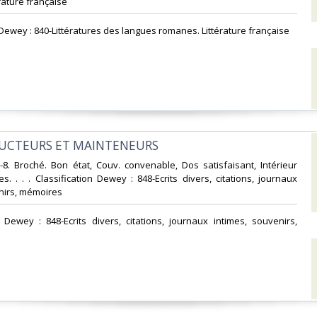
ature française‎
n Dewey : 840-Littératures des langues romanes. Littérature française‎
UCTEURS ET MAINTENEURS‎
n-8. Broché. Bon état, Couv. convenable, Dos satisfaisant, Intérieur
s. . . . Classification Dewey : 848-Ecrits divers, citations, journaux
nirs, mémoires‎
on Dewey : 848-Ecrits divers, citations, journaux intimes, souvenirs,