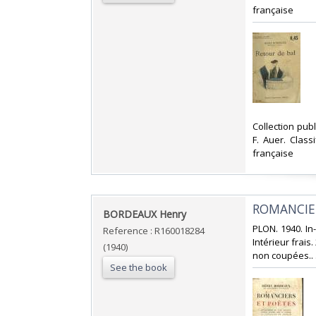
française‎
‎Collection pub
F. Auer. Class
française‎
‎ROMANCIE
‎BORDEAUX Henry‎
‎PLON. 1940. I
Reference : R160018284
Intérieur frais
(1940)
non coupées.. .
See the book