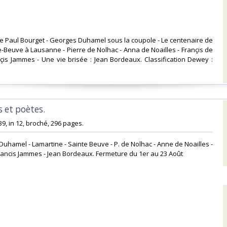
de Paul Bourget - Georges Duhamel sous la coupole - Le centenaire de
te-Beuve à Lausanne - Pierre de Nolhac - Anna de Noailles - Françis de
nçis Jammes - Une vie brisée : Jean Bordeaux. Classification Dewey :
 et poètes.‎
939, in 12, broché, 296 pages. ‎
 Duhamel - Lamartine - Sainte Beuve - P. de Nolhac - Anne de Noailles -
Francis Jammes - Jean Bordeaux. Fermeture du 1er au 23 Août‎