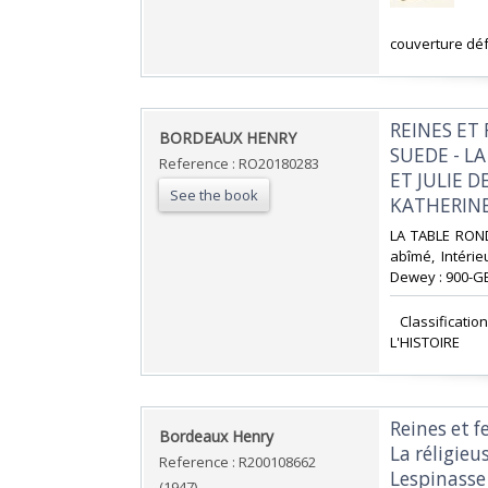
‎couverture déf
‎REINES ET
‎BORDEAUX HENRY‎
SUEDE - L
Reference : RO20180283
ET JULIE D
See the book
KATHERINE
‎LA TABLE ROND
abîmé, Intérieu
Dewey : 900-GE
‎ Classificat
L'HISTOIRE‎
‎Reines et 
‎Bordeaux Henry‎
La réligie
Reference : R200108662
Lespinasse 
(1947)