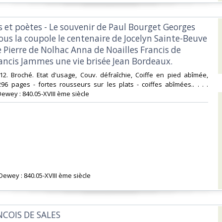
s et poètes - Le souvenir de Paul Bourget Georges
us la coupole le centenaire de Jocelyn Sainte-Beuve
 Pierre de Nolhac Anna de Noailles Francis de
ancis Jammes une vie brisée Jean Bordeaux.‎
n-12. Broché. Etat d'usage, Couv. défraîchie, Coiffe en pied abîmée,
296 pages - fortes rousseurs sur les plats - coiffes abîmées.. . . .
Dewey : 840.05-XVIII ème siècle‎
 Dewey : 840.05-XVIII ème siècle‎
NCOIS DE SALES‎