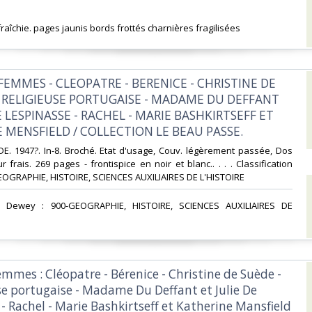
raîchie. pages jaunis bords frottés charnières fragilisées‎
 FEMMES - CLEOPATRE - BERENICE - CHRISTINE DE
A RELIGIEUSE PORTUGAISE - MADAME DU DEFFANT
E LESPINASSE - RACHEL - MARIE BASHKIRTSEFF ET
 MENSFIELD / COLLECTION LE BEAU PASSE.‎
E. 1947?. In-8. Broché. Etat d'usage, Couv. légèrement passée, Dos
r frais. 269 pages - frontispice en noir et blanc.. . . . Classification
OGRAPHIE, HISTOIRE, SCIENCES AUXILIAIRES DE L'HISTOIRE‎
ion Dewey : 900-GEOGRAPHIE, HISTOIRE, SCIENCES AUXILIAIRES DE
femmes : Cléopatre - Bérenice - Christine de Suède -
use portugaise - Madame Du Deffant et Julie De
- Rachel - Marie Bashkirtseff et Katherine Mansfield‎