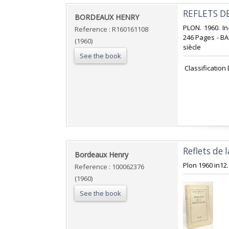
‎REFLETS 
‎BORDEAUX HENRY‎
‎PLON. 1960. In
Reference : R160161108
246 Pages - BA
(1960)
siècle‎
See the book
‎ Classificatio
‎Reflets de
‎Bordeaux Henry‎
‎Plon 1960 in12.
Reference : 100062376
(1960)
See the book