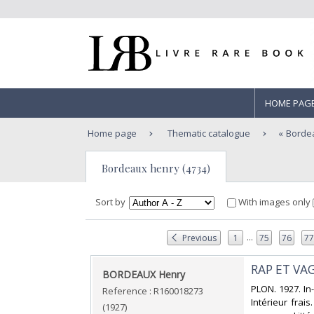
HOME PAG
Home page
Thematic catalogue
Borde
Bordeaux henry (4734)
Sort by
With images only
...
Previous
1
75
76
7
‎RAP ET VAG
‎BORDEAUX Henry‎
‎PLON. 1927. I
Reference : R160018273
Intérieur frais
(1927)