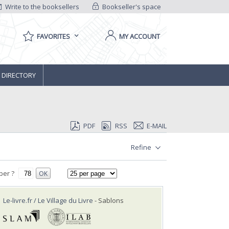
Write to the booksellers
Bookseller's space
FAVORITES
MY ACCOUNT
 DIRECTORY
PDF
RSS
E-MAIL
Refine
ber ?
OK
Le-livre.fr / Le Village du Livre
- Sablons