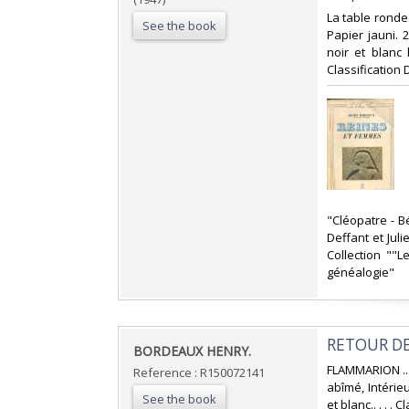
‎La table ronde
See the book
Papier jauni. 
noir et blanc 
Classification
‎"Cléopatre - 
Deffant et Jul
Collection ""
généalogie"‎
‎RETOUR DE
‎BORDEAUX HENRY.‎
‎FLAMMARION ..
Reference : R150072141
abîmé, Intérie
See the book
et blanc.. . . 