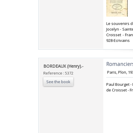
‎Le souvenirs 
Jocelyn - Sain
Croisset - Fra
928-Ecrivains‎
‎Romanciers
‎BORDEAUX (Henry).-‎
‎ Paris, Plon, 1
Reference : 5372
See the book
‎Paul Bourget -
de Croisset - 