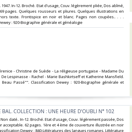
. 1947. In-12. Broché. Etat d'usage, Couv. légèrement pliée, Dos abîmé,
269 pages. Quelques rousseurs et pliures. Quelques illustrations en
hors texte. Frontispice en noir et blanc. Pages non coupées.. . . .
 Dewey : 920-Biographie générale et généalogie‎
Bérenice - Christine de Suède - La réligieuse portugaise - Madame Du
ie De Lespinasse - Rachel - Marie Bashkirtseff et Katherine Mansfield.
Le Beau Passé"". Classification Dewey : 920-Biographie générale et
 BAL. COLLECTION : UNE HEURE D'OUBLI N° 102‎
 Non daté.. In-12. Broché. Etat d'usage, Couv. légèrement passée, Dos
ur acceptable. 62 pages. 1ère et 4 ème de couverture illustrée en noir
. Classification Dewey : 840-Littératures des langues romanes. Littérature