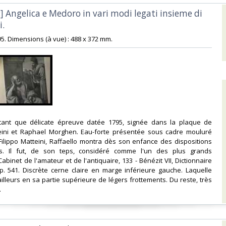
 :] Angelica e Medoro in vari modi legati insieme di
.‎
795. Dimensions (à vue) : 488 x 372 mm.‎
utant que délicate épreuve datée 1795, signée dans la plaque de
ini et Raphael Morghen. Eau-forte présentée sous cadre mouluré
e Filippo Matteini, Raffaello montra dès son enfance des dispositions
es. Il fut, de son teps, considéré comme l'un des plus grands
Cabinet de l'amateur et de l'antiquaire, 133 - Bénézit VII, Dictionnaire
p. 541. Discrète cerne claire en marge inférieure gauche. Laquelle
illeurs en sa partie supérieure de légers frottements. Du reste, très
‎