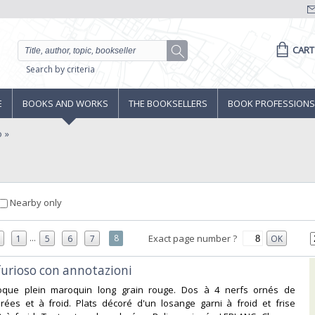
CART
Search by criteria
E
BOOKS AND WORKS
THE BOOKSELLERS
BOOK PROFESSIONS
o
Nearby only
...
8
Exact page number ?
1
5
6
7
OK
 furioso con annotazioni ‎
poque plein maroquin long grain rouge. Dos à 4 nerfs ornés de
ées et à froid. Plats décoré d'un losange garni à froid et frise