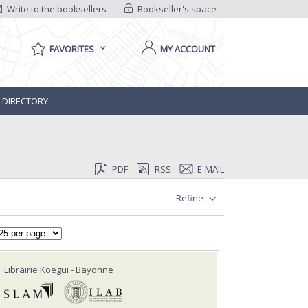
Write to the booksellers
Bookseller's space
FAVORITES
MY ACCOUNT
 DIRECTORY
PDF
RSS
E-MAIL
Refine
Librairie Koegui
- Bayonne