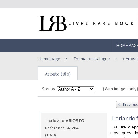
HOME PAG
Home page
Thematic catalogue
Ariost
Ariosto (180)
Sort by
With images only
Previous
‎ L'orlando
‎ Ludovico ARIOSTO ‎
‎ Reliure d'é
Reference : 43284
mosaïques dor
(1823)