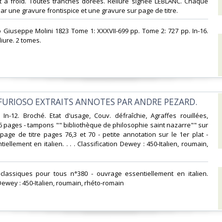
 à froid. Toutes tranches dorées. Reliure signée LEBLANC. Chaque
r une gravure frontispice et une gravure sur page de titre. ‎
o Giuseppe Molini 1823 Tome 1: XXXVII-699 pp. Tome 2: 727 pp. In-16.
liure. 2 tomes. ‎
FURIOSO EXTRAITS ANNOTES PAR ANDRE PEZARD.‎
. In-12. Broché. Etat d'usage, Couv. défraîchie, Agraffes rouillées,
76 pages - tampons "" bibliothèque de philosophie saint nazarre"" sur
a page de titre pages 76,3 et 70 - petite annotation sur le 1er plat -
ellement en italien. . . . Classification Dewey : 450-Italien, roumain,
s classiques pour tous n°380 - ouvrage essentiellement en italien.
Dewey : 450-Italien, roumain, rhéto-romain‎