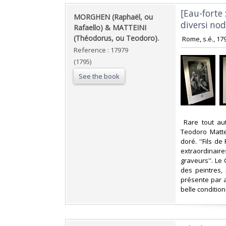
‎[Eau-forte
‎MORGHEN (Raphaël, ou
diversi nodi
Rafaello) & MATTEINI
(Théodorus, ou Teodoro).‎
‎ Rome, s.é., 1
Reference : 17979
(1795)
See the book
‎ Rare tout a
Teodoro Matte
doré. ''Fils d
extraordinair
graveurs''. Le 
des peintres, 
présente par a
belle condition. 