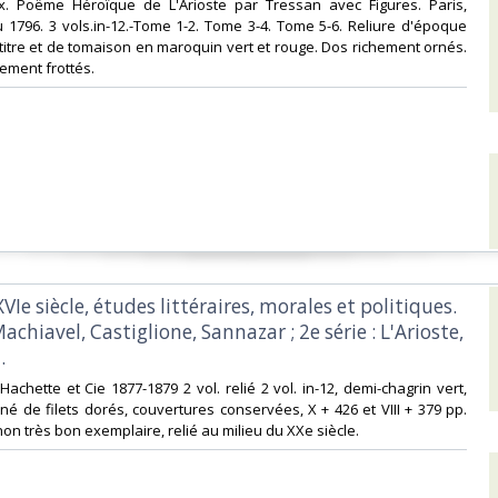
ux. Poëme Héroïque de L'Arioste par Tressan avec Figures. Paris,
 1796. 3 vols.in-12.-Tome 1-2. Tome 3-4. Tome 5-6. Reliure d'époque
titre et de tomaison en maroquin vert et rouge. Dos richement ornés.
ement frottés.‎
 XVIe siècle, études littéraires, morales et politiques.
Machiavel, Castiglione, Sannazar ; 2e série : L'Arioste,
‎
e Hachette et Cie 1877-1879 2 vol. relié 2 vol. in-12, demi-chagrin vert,
né de filets dorés, couvertures conservées, X + 426 et VIII + 379 pp.
n très bon exemplaire, relié au milieu du XXe siècle.‎