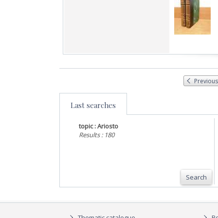
Previous
Last searches
topic : Ariosto
Results : 180
Search
Thematic catalogue
Bo