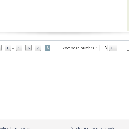
...
8
Exact page number ?
1
5
6
7
OK
oksellers, join us
About Livre Rare Book