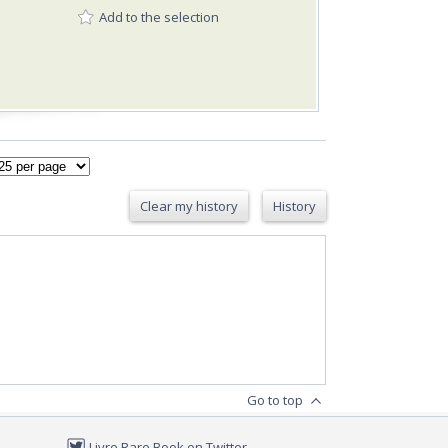
Add to the selection
Clear my history
History
Go to top
Livre Rare Book on Twitter