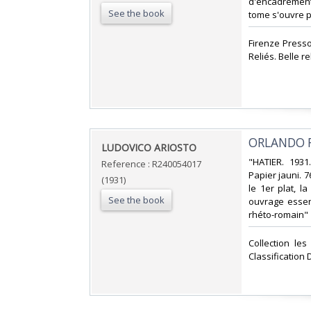
d'encadrement
See the book
tome s'ouvre pa
‎Firenze Press
Reliés. Belle re
‎ORLANDO 
‎LUDOVICO ARIOSTO‎
‎"HATIER. 1931
Reference : R240054017
Papier jauni. 
(1931)
le 1er plat, l
See the book
ouvrage essenti
rhéto-romain"‎
‎Collection le
Classification 