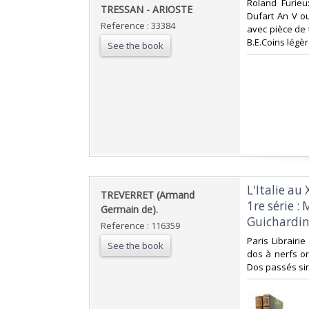
‎Roland Furie
‎TRESSAN - ARIOSTE‎
Dufart An V ou
Reference : 33384
avec pièce de 
B.E.Coins légèr
See the book
‎L'Italie au
‎TREVERRET (Armand
1re série : 
Germain de).‎
Guichardin.
Reference : 116359
‎Paris Librairi
See the book
dos à nerfs or
Dos passés sino