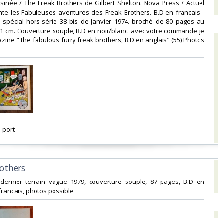
sinée / The Freak Brothers de Gilbert Shelton. Nova Press / Actuel
nte les Fabuleuses aventures des Freak Brothers. B.D en francais -
 spécial hors-série 38 bis de Janvier 1974. broché de 80 pages au
21 cm. Couverture souple, B.D en noir/blanc. avec votre commande je
zine " the fabulous furry freak brothers, B.D en anglais" (55) Photos
 port‎
rothers ‎
le dernier terrain vague 1979, couverture souple, 87 pages, B.D en
francais, photos possible‎