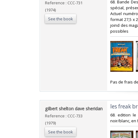
‎68. Bande Des
Reference : CCC-731
spécial, prése
(1974)
Actuel numéro
See the book
format 27,5 x 
joind des maga
possibles‎
‎Pas de frais de
‎les freak b
‎gilbert shelton dave sheridan‎
‎68. edition 
Reference : CCC-733
noir/blanc, en 
(1979)
See the book