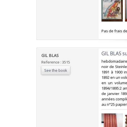
‎Pas de frais de
‎GIL BLAS s
‎GIL BLAS ‎
‎hebdomadaire 
Reference : 3515
noir de Steinl
See the book
1891 à 1900 in
1892 en un vol
en un volume
1894/1895:2 a
de janvier 18
années complè
au n°25 papier