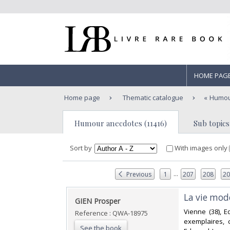
HOME PAG
Home page
Thematic catalogue
Humou
Humour anecdotes (11416)
Sub topics
Sort by
With images only
...
Previous
1
207
208
2
‎La vie mo
‎GIEN Prosper ‎
‎Vienne (38), E
Reference : QWA-18975
exemplaires, 
See the book