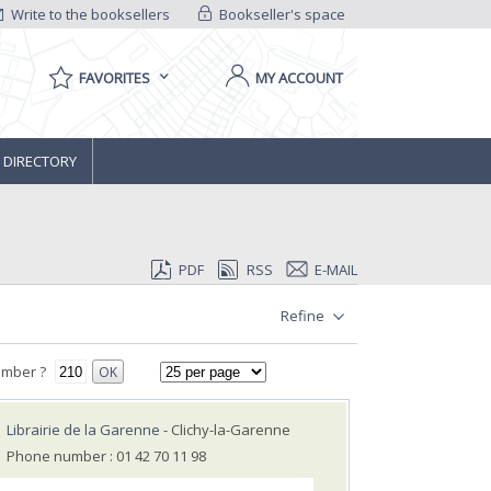
Write to the booksellers
Bookseller's space
FAVORITES
MY ACCOUNT
 DIRECTORY
PDF
RSS
E-MAIL
Refine
umber ?
OK
Librairie de la Garenne
- Clichy-la-Garenne
Phone number : 01 42 70 11 98