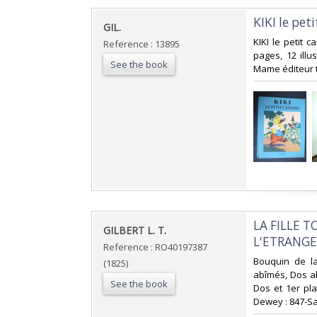
‎KIKI le pet
‎GIL.‎
‎KIKI le petit
Reference : 13895
pages, 12 illu
See the book
Mame éditeur t
‎LA FILLE
‎GILBERT L. T.‎
L'ETRANGE
Reference : RO40197387
‎Bouquin de l
(1825)
abîmés, Dos ab
See the book
Dos et 1er pla
Dewey : 847-Sa