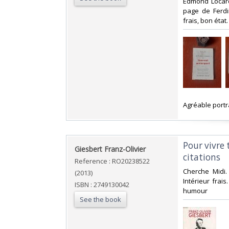
Edmond Locard
page de Ferdi
frais, bon état. 
‎Agréable portr
‎Pour vivre
‎Giesbert Franz-Olivier‎
citations‎
Reference : RO20238522
‎Cherche Midi.
(2013)
Intérieur frais
ISBN : 2749130042
humour‎
See the book