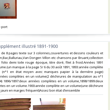
 port‎
upplément illustré 1891-1900 ‎
de 8 pages texte sur 3 colonnes,couvertures et dessins couleurs et
en,Bac,Balluriau,Van Dongen Villon etc chansons par Bruant,collection
 folio demi toile rouge époque, titre doré, filet à froid.Années 1891
ume.(un manque à la page 5/ 6 du 30 août 1891, 1893:année complète
 (n°1 en état moyen avec manques papier à la dernière page)
nnées complètes en un volume(2 déchirures de manipulation au n°1
94) 1896/1897:deux années complètes en un volume,1898/1899:deux
tes en un volume.1900:année complète en un volume(une déchirure
 jauni en marges fréquent)Assez bon état d’ensemble ‎