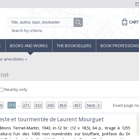
CART
Search by criteria
E
BOOKS AND WORKS
THE BOOKSELLERS
BOOK PROFESSIONS
r anecdotes
 (27)
Nearby only
...
...
210
Exact page n
09
271
332
393
454
457
Next
deste et tourmentée de Laurent Mourguet ‎
ditions Ternet-Martin, 1943, in-12 br. (12 x 18,5), 64 p., tirage à 1255
celui-ci l'un des 1000 non numérotés sur bouffant, préface du Dr