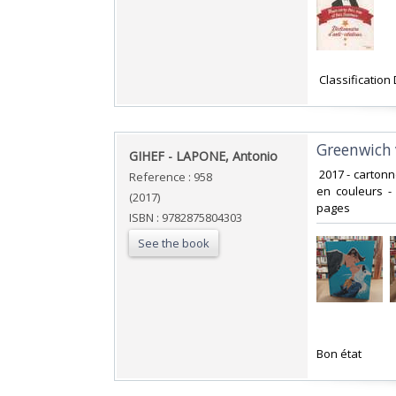
‎ Classificatio
‎Greenwich v
‎GIHEF - LAPONE, Antonio ‎
‎ 2017 - carton
Reference : 958
en couleurs -
(2017)
pages ‎
ISBN : 9782875804303
See the book
‎Bon état ‎