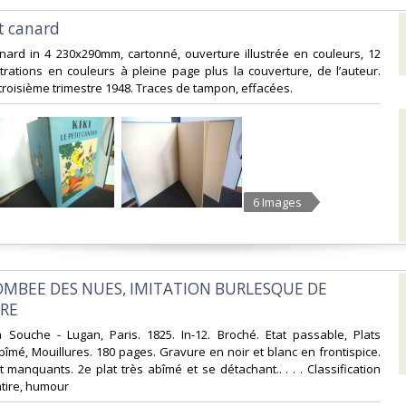
it canard‎
 canard in 4 230x290mm, cartonné, ouverture illustrée en couleurs, 12
strations en couleurs à pleine page plus la couverture, de l’auteur.
roisième trimestre 1948. Traces de tampon, effacées. ‎
6 Images
 TOMBEE DES NUES, IMITATION BURLESQUE DE
RE‎
a Souche - Lugan, Paris. 1825. In-12. Broché. Etat passable, Plats
îmé, Mouillures. 180 pages. Gravure en noir et blanc en frontispice.
t manquants. 2e plat très abîmé et se détachant.. . . . Classification
tire, humour‎