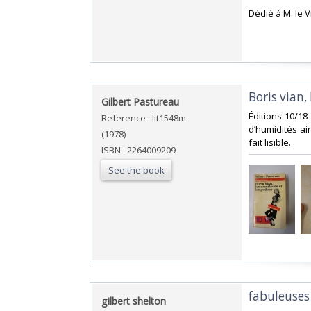
‎Dédié à M. le 
‎Boris vian
‎Gilbert Pastureau‎
‎Éditions 10/1
Reference : lit1548m
d’humidités ai
(1978)
fait lisible.‎
ISBN : 2264009209
See the book
‎fabuleuses
‎gilbert shelton‎