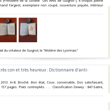
 (Président de la Société "Les Amis de Guignol"), 4 croquis pleine
nand Fargeot, exemplaire non coupé, couverture piquée, intérieur
‎
ait du créateur de Guignol, le "Molière des Lyonnais" ‎
 très con et très heureux : Dictionnaire d'anti-
 2013. In-8. Broché. Bon état, Couv. convenable, Dos satisfaisant,
. 157 pages. Plats contrepliés. . . . Classification Dewey : 847-Satire,