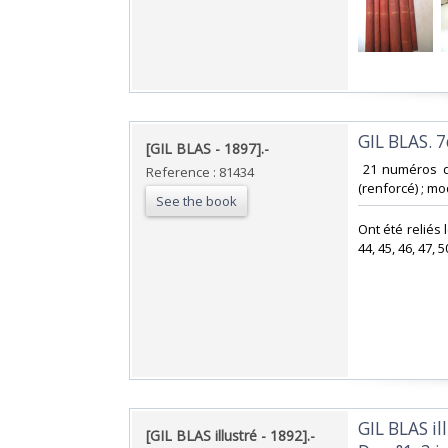
‎GIL BLAS. 
‎[GIL BLAS - 1897].-‎
‎ 21 numéros 
Reference : 81434
(renforcé) ; mo
See the book
‎Ont été reliés 
44, 45, 46, 47,
‎GIL BLAS 
‎[GIL BLAS illustré - 1892].-‎