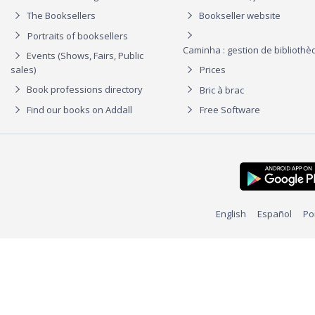
The Booksellers
Bookseller website
Portraits of booksellers
Caminha : gestion de biblioth
Events (Shows, Fairs, Public
sales)
Prices
Book professions directory
Bric à brac
Find our books on Addall
Free Software
English
Español
Po