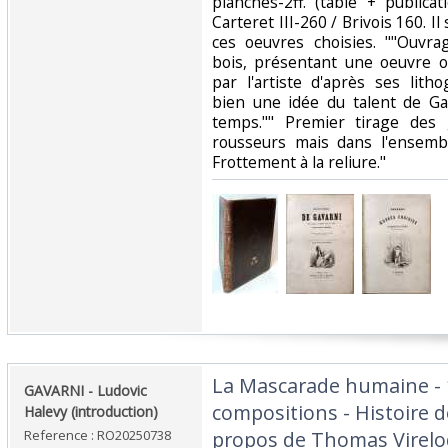
planches-2ff. (table + publicat
Carteret III-260 / Brivois 160. Il
ces oeuvres choisies. ""Ouvr
bois, présentant une oeuvre o
par l'artiste d'après ses lit
bien une idée du talent de G
temps."" Premier tirage des 
rousseurs mais dans l'ensembl
Frottement à la reliure."‎
‎La Mascarade humaine -
‎GAVARNI - Ludovic
compositions - Histoire d
Halevy (introduction)‎
Reference : RO20250738
propos de Thomas Virelo