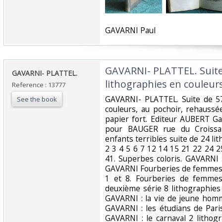
‎GAVARNI Paul ‎
‎GAVARNI- PLATTEL. Suit
‎GAVARNI- PLATTEL. ‎
lithographies en couleurs
Reference : 13777
‎GAVARNI- PLATTEL. Suite de 5
See the book
couleurs, au pochoir, rehauss
papier fort. Editeur AUBERT Ga
pour BAUGER rue du Croissan
enfants terribles suite de 24 l
2 3 4 5 6 7 12 14 15 21 22 24 
41. Superbes coloris. GAVARNI 
GAVARNI Fourberies de femmes 
1 et 8. Fourberies de femme
deuxième série 8 lithographies
GAVARNI : la vie de jeune homm
GAVARNI : les étudians de Pari
GAVARNI : le carnaval 2 lithog