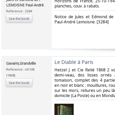
‎Horizons de France, 25-10-1944
LEMOISNE Paul-André.‎
planches, couv. à rabats.‎
Reference : 3284
‎Notice de Jules et Edmond de
See the book
Paul-André Lemoisne. [3284]‎
‎Le Diable à Paris‎
‎Gavarni,Grandville‎
Reference : nh108
‎Hetzel J. et Cie Relié 1868 2 
demi-veau, dos lisses ornés 
(1868)
tomaison, complet des 4 partie
See the book
en noir et blanc ; mouillures, r
sur les mors, reliures un peu lâc
domicile (La Poste) ou en Mondi