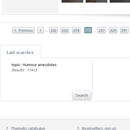
...
...
205
Previous
1
202
203
204
267
329
391
Last searches
topic : Humour anecdotes
Results : 11413
Search
Thematic catalogue
Booksellers, join us