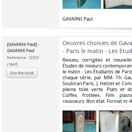
‎GAVARNI Paul ‎
‎Oeuvres choisies de Gava
‎[GAVARNI Paul] - ‎
- Paris le matin - Les Etud
‎GAVARNI Paul‎
Reference : 12253
‎Revues, corrigées et nouvell
(1847)
Études de moeurs contemporaine
le matin - Les Étudiants de Pari
See the book
chaque série, par MM. Th. Gau
Soubiran.Paris, J. Hetzel et Co
pleine toile verte. Plats et d
Coiffes frottées. Film plas
rousseurs. Bon état. Format in-4°