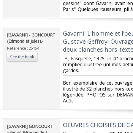
dessins" dont Gavarni avait en
Paris". Quelques rousseurs, pli à
‎Gavarni. L'homme et l'oe
‎[GAVARNI] - GONCOURT
Gustave Geffroy. Ouvrage 
(Edmond et Jules).-‎
Reference : 25154
deux planches hors-texte.
See the book
‎ P., Fasquelle, 1925, in 4° broc
rempliée illustrée (infimes défau
gardes. ‎
‎Bon exemplaire de cet ouvrag
illustré de 32 planches hors-te
légendée. PHOTOS sur DEMAND
Août‎
‎OEUVRES CHOISIES DE GA
‎[GAVARNI] GONCOURT
Jules et Edmond de /