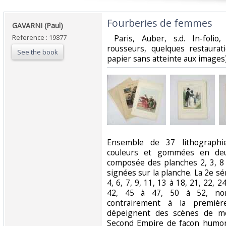
‎Fourberies de femmes‎
‎GAVARNI (Paul)‎
Reference : 19877
‎ Paris, Auber, s.d. In-folio,
rousseurs, quelques restaurat
See the book
papier sans atteinte aux images).
‎Ensemble de 37 lithographi
couleurs et gommées en deu
composée des planches 2, 3, 8 e
signées sur la planche. La 2e s
4, 6, 7, 9, 11, 13 à 18, 21, 22, 2
42, 45 à 47, 50 à 52, non
contrairement à la première
dépeignent des scènes de m
Second Empire de façon humori