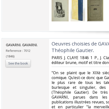
‎Oeuvres choisies de GAV
‎GAVARNI. GAVARNI.‎
Théophile Gautier. ‎
Reference : 7012
(1846)
‎PARIS J. CLAYE 1846 1 P., J. Cla
éditeur brune, motif et titre dor
See the book
‎"On se plaint que le XIXè si
comique. Qu'est-ce donc que Gava
le plus rare de tous les tale
burlesque et singulier, de
(Théophile Gautier). De trè
GAVARNI, parues dans les j
publications illustrées revues, 
et en particulier "la mervei