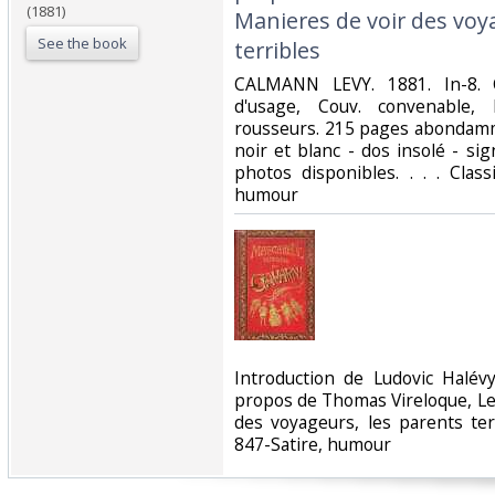
(1881)
Manieres de voir des voy
See the book
terribles‎
‎CALMANN LEVY. 1881. In-8. C
d'usage, Couv. convenable, 
rousseurs. 215 pages abondamm
noir et blanc - dos insolé - s
photos disponibles. . . . Class
humour‎
‎Introduction de Ludovic Halévy
propos de Thomas Vireloque, L
des voyageurs, les parents terr
847-Satire, humour‎