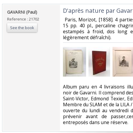
‎D'après nature par Gavarn
‎GAVARNI (Paul)‎
Reference : 21702
‎ Paris, Morizot, [1858]. 4 partie
15 pp. 40 pl., percaline chagri
See the book
estampés à froid, dos long e
légèrement défraîchi). ‎
‎Album paru en 4 livraisons il
noir de Gavarni. Il comprend des 
Saint-Victor, Edmond Texier, E
Membre du SLAM et de la LILA / 
ouverte du lundi au vendredi 
prévenir avant de passer,ce
entreposés dans une réserve. ‎