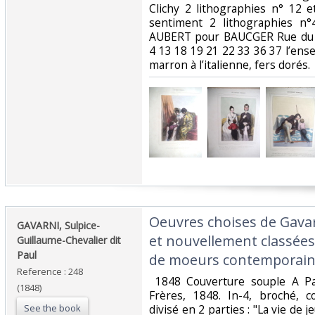
Clichy 2 lithographies n° 12 
sentiment 2 lithographies n
AUBERT pour BAUCGER Rue du C
4 13 18 19 21 22 33 36 37 l’en
marron à l’italienne, fers dorés. ‎
‎Oeuvres choises de Gavar
‎GAVARNI, Sulpice-
et nouvellement classées
Guillaume-Chevalier dit
Paul‎
de moeurs contemporaine
Reference : 248
‎ 1848 Couverture souple A Pa
(1848)
Frères, 1848. In-4, broché, c
See the book
divisé en 2 parties : "La vie de