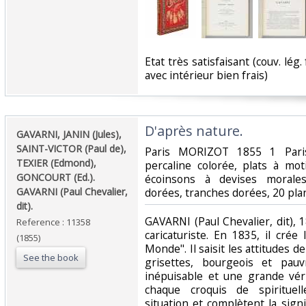
‎Etat très satisfaisant (couv. lég.
avec intérieur bien frais)‎
‎D'après nature. ‎
‎GAVARNI, JANIN (Jules),
SAINT-VICTOR (Paul de),
‎Paris MORIZOT 1855 1 Paris,
TEXIER (Edmond),
percaline colorée, plats à mot
GONCOURT (Ed.).
écoinsons à devises morale
GAVARNI (Paul Chevalier,
dorées, tranches dorées, 20 plan
dit). ‎
‎GAVARNI (Paul Chevalier, dit),
Reference : 11358
caricaturiste. En 1835, il crée
(1855)
Monde". Il saisit les attitudes d
See the book
grisettes, bourgeois et pau
inépuisable et une grande vér
chaque croquis de spirituel
situation et complètent la signi