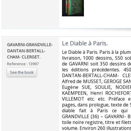
‎Le Diable à Paris.‎
‎GAVARNI-GRANDVILLE-
DANTAN-BERTALL-
‎Le Diable à Paris. Paris à la plu
CHAM- CLERGET. ‎
livraison, 1000 dessins, 550 s
de GAVARNI soit 350 dessins 
Reference : 13997
les éditions précédentes. 4
See the book
DANTAN-BERTALL-CHAM- CLER
Alfred de MUSSET, GEROGE SAN
Eugène SUE, SOULIE, NODIE
KAEMPEEN, Henri ROCHEFORT
VILLEMOT etc. etc. Préface e
pages, dans prologue, texte de 
diable fait à Paris ce qui 
GRANDVILLE (36) – GAVARNI- B
toile noire registre, titre et fi
volume. Environ 260 illustrations