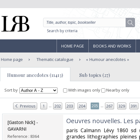
Search by criteria
HOME PAGE
BOOKS AND WORKS
Home page
Thematic catalogue
Humour anecdotes
Humour anecdotes (11413)
Sub topics (27)
Sort by
With images only
Nearby only
...
...
205
Previous
1
202
203
204
267
329
391
‎Oeuvres nouvelles. Les pa
‎[Gaston Nick] - ‎
‎GAVARNI‎
‎paris Calmann Lévy 1860 sd 
grandes lithographies pleines
Reference : 8364