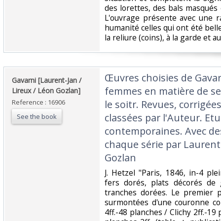
des lorettes, des bals masqués e
L'ouvrage présente avec une r
humanité celles qui ont été bell
la reliure (coins), à la garde et au 
‎Œuvres choisies de Gavar
‎Gavarni [Laurent-Jan /
femmes en matière de sen
Lireux / Léon Gozlan]‎
Reference : 16906
le soitr. Revues, corrigé
classées par l'Auteur. E
See the book
contemporaines. Avec des
chaque série par Laurent
Gozlan‎
‎J. Hetzel "Paris, 1846, in-4 p
fers dorés, plats décorés de 
tranches dorées. Le premier pla
surmontées d'une couronne co
4ff.-48 planches / Clichy 2ff.-19 