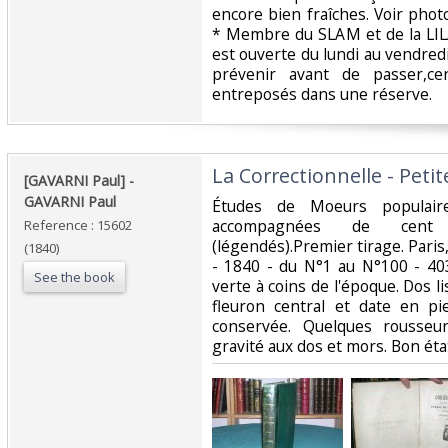
encore bien fraîches. Voir phot
* Membre du SLAM et de la LILA
est ouverte du lundi au vendred
prévenir avant de passer,ce
entreposés dans une réserve. ‎
‎La Correctionnelle - Peti
‎[GAVARNI Paul] - ‎
‎GAVARNI Paul‎
‎Études de Moeurs populair
accompagnées de cent
Reference : 15602
(légendés).Premier tirage. Pari
(1840)
- 1840 - du N°1 au N°100 - 40
See the book
verte à coins de l'époque. Dos li
fleuron central et date en p
conservée. Quelques rousseur
gravité aux dos et mors. Bon état