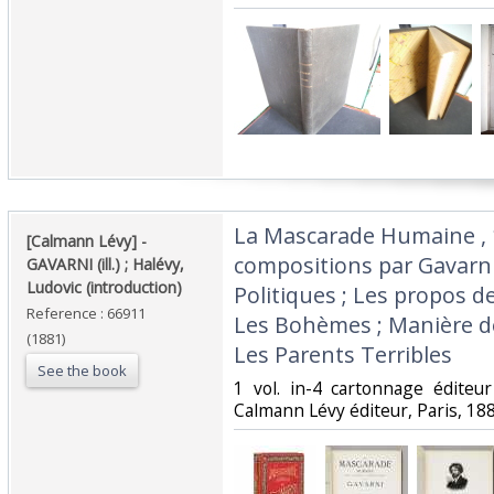
‎La Mascarade Humaine ,
‎[Calmann Lévy] - ‎
compositions par Gavarni 
‎GAVARNI (ill.) ; Halévy,
Ludovic (introduction)‎
Politiques ; Les propos 
Reference : 66911
Les Bohèmes ; Manière de
(1881)
Les Parents Terribles‎
See the book
‎1 vol. in-4 cartonnage éditeu
Calmann Lévy éditeur, Paris, 188