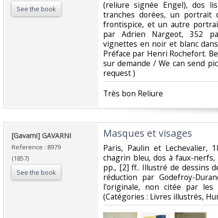
(reliure signée Engel), dos l
See the book
tranches dorées, un portrait d
frontispice, et un autre portra
par Adrien Nargeot, 352 p
vignettes en noir et blanc dans
Préface par Henri Rochefort. B
sur demande / We can send pic
request ) ‎
‎Très bon Reliure ‎
‎Masques et visages‎
‎[Gavarni] GAVARNI‎
Reference : 8979
‎Paris, Paulin et Lechevalier,
chagrin bleu, dos à faux-nerfs
(1857)
pp., [2] ff.. Illustré de dessins
See the book
réduction par Godefroy-Duran
l'originale, non citée par les 
(Catégories : Livres illustrés, Hu