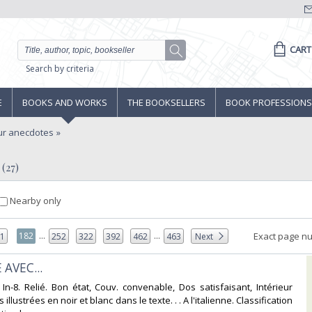
CART
Search by criteria
E
BOOKS AND WORKS
THE BOOKSELLERS
BOOK PROFESSIONS
r anecdotes
 (27)
Nearby only
...
...
182
Exact page n
81
252
322
392
462
463
Next
 AVEC...‎
 In-8. Relié. Bon état, Couv. convenable, Dos satisfaisant, Intérieur
 illustrées en noir et blanc dans le texte. . . A l'italienne. Classification