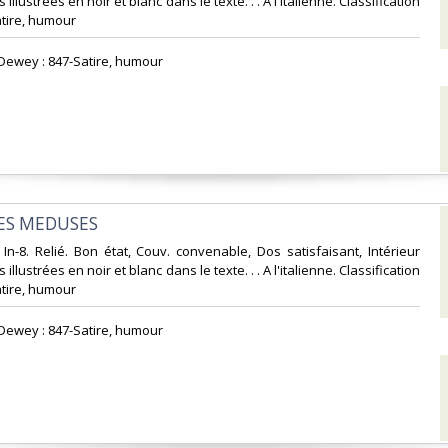
 illustrées en noir et blanc dans le texte. . . A l'italienne. Classification
tire, humour‎
n Dewey : 847-Satire, humour‎
ES MEDUSES‎
 In-8. Relié. Bon état, Couv. convenable, Dos satisfaisant, Intérieur
 illustrées en noir et blanc dans le texte. . . A l'italienne. Classification
tire, humour‎
n Dewey : 847-Satire, humour‎