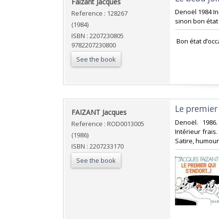
‎Faizant Jacques‎
‎Denoël 1984 I
Reference : 128267
sinon bon état 
(1984)
ISBN : 2207230805
‎ Bon état d’occ
9782207230800
See the book
‎Le premier 
‎FAIZANT Jacques‎
‎Denoël. 1986
Reference : ROD0013005
Intérieur frais
(1986)
Satire, humour‎
ISBN : 2207233170
See the book