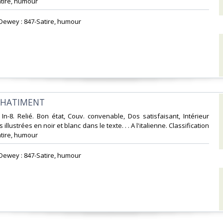
tire, humour‎
n Dewey : 847-Satire, humour‎
CHATIMENT‎
 In-8. Relié. Bon état, Couv. convenable, Dos satisfaisant, Intérieur
 illustrées en noir et blanc dans le texte. . . A l'italienne. Classification
tire, humour‎
n Dewey : 847-Satire, humour‎