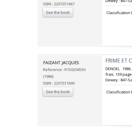
Dewey : 847-Sa
ISBN : 2207251667
See the book
‎ Classificatio
‎FRIME ET 
‎FAIZANT JACQUES‎
‎DENOEL. 1986.
Reference : R150204550
frais. 139 pages
(1986)
Dewey : 847-Sa
ISBN : 2207231690
See the book
‎ Classificatio