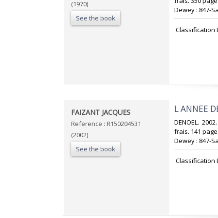
frais. 350 pages
(1970)
Dewey : 847-Sa
See the book
‎ Classificatio
‎L ANNEE D
‎FAIZANT JACQUES‎
‎DENOEL. 2002.
Reference : R150204531
frais. 141 pages
(2002)
Dewey : 847-Sa
See the book
‎ Classificatio