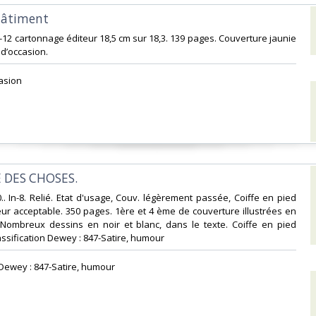
hâtiment‎
n-12 cartonnage éditeur 18,5 cm sur 18,3. 139 pages. Couverture jaunie
d’occasion.‎
asion ‎
 DES CHOSES.‎
0.. In-8. Relié. Etat d'usage, Couv. légèrement passée, Coiffe en pied
eur acceptable. 350 pages. 1ère et 4 ème de couverture illustrées en
. Nombreux dessins en noir et blanc, dans le texte. Coiffe en pied
Classification Dewey : 847-Satire, humour‎
n Dewey : 847-Satire, humour‎