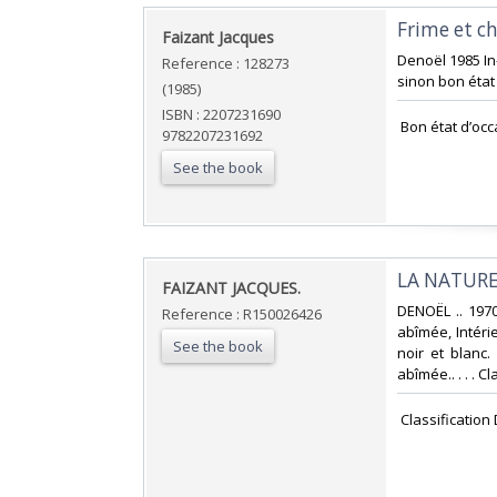
‎Frime et c
‎Faizant Jacques‎
‎Denoël 1985 I
Reference : 128273
sinon bon état 
(1985)
ISBN : 2207231690
‎ Bon état d’occ
9782207231692
See the book
‎LA NATURE
‎FAIZANT JACQUES.‎
‎DENOËL .. 197
Reference : R150026426
abîmée, Intéri
See the book
noir et blanc
abîmée.. . . . 
‎ Classificatio