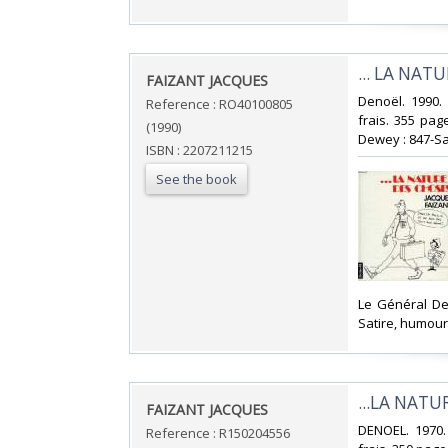
‎... LA NAT
‎FAIZANT JACQUES‎
‎Denoël. 1990.
Reference : RO40100805
frais. 355 page
(1990)
Dewey : 847-Sa
ISBN : 2207211215
See the book
‎Le Général De
Satire, humour‎
‎...LA NAT
‎FAIZANT JACQUES‎
‎DENOEL. 1970.
Reference : R150204556