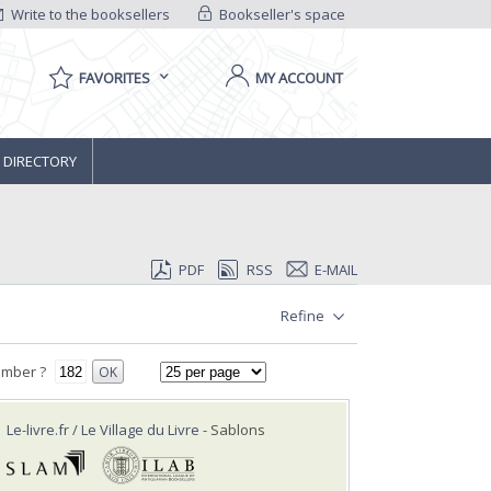
Write to the booksellers
Bookseller's space
FAVORITES
MY ACCOUNT
 DIRECTORY
PDF
RSS
E-MAIL
Refine
umber ?
OK
Le-livre.fr / Le Village du Livre
- Sablons