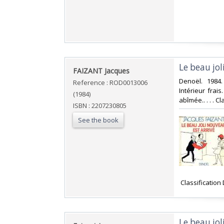
‎Le beau jol
‎FAIZANT Jacques‎
‎Denoël. 1984
Reference : ROD0013006
Intérieur fra
(1984)
abîmée.. . . . 
ISBN : 2207230805
See the book
‎ Classificatio
‎Le beau jol