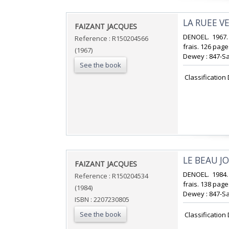
‎LA RUEE V
‎FAIZANT JACQUES‎
‎DENOEL. 1967.
Reference : R150204566
frais. 126 pages
(1967)
Dewey : 847-Sa
See the book
‎ Classificatio
‎LE BEAU J
‎FAIZANT JACQUES‎
‎DENOEL. 1984.
Reference : R150204534
frais. 138 pages
(1984)
Dewey : 847-Sa
ISBN : 2207230805
See the book
‎ Classificatio