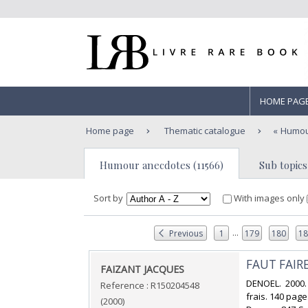
HOME PAG
Home page
Thematic catalogue
Humou
Humour anecdotes (11566)
Sub topics
Sort by
With images only
...
Previous
1
179
180
1
‎FAUT FAIRE
‎FAIZANT JACQUES‎
‎DENOEL. 2000.
Reference : R150204548
frais. 140 pages
(2000)