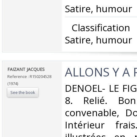
Satire, humour‎
‎ Classificatio
Satire, humour‎
‎ALLONS Y A P
‎FAIZANT JACQUES‎
Reference : R150204528
(1974)
‎DENOEL- LE FIG
See the book
8. Relié. Bon
convenable, Dos
Intérieur fra