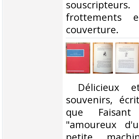
souscripteu
frottements 
couverture. ‎
‎ Délicieux e
souvenirs, écri
que Faisant
"amoureux d'u
petite machi