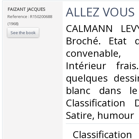
‎ALLEZ VOUS
‎FAIZANT JACQUES‎
Reference : R150200688
(1968)
‎CALMANN LEVY
See the book
Broché. Etat d
convenable, 
Intérieur frai
quelques dessi
blanc dans le
Classification
Satire, humour‎
‎ Classificatio