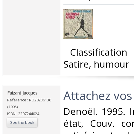
‎ Classificatio
Satire, humour‎
‎Attachez vos 
‎Faizant Jacques‎
Reference : RO20236136
(1995)
‎Denoël. 1995. I
ISBN : 2207244024
état, Couv. co
See the book