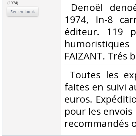
(1974)
‎ Denoël denoé
See the book
1974, In-8 car
éditeur. 119 p
humoristique
FAIZANT. Trés bo
‎ Toutes les ex
faites en suivi 
euros. Expéditi
pour les envois 
recommandés ou 