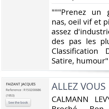
‎"""Prenez un
nas, oeil vif et 
assez d'industri
des pas les plus
Classification
Satire, humour"‎
‎ALLEZ VOUS 
‎FAIZANT JACQUES‎
Reference : R150200686
(1953)
‎CALMANN LEVY
See the book
Broché. Bon 