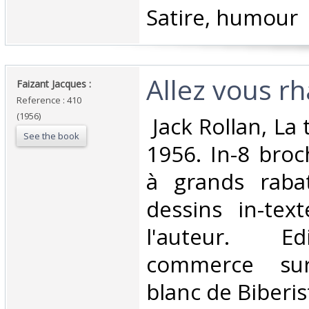
Satire, humour‎
‎Allez vous rha
‎Faizant Jacques : ‎
Reference : 410
(1956)
‎ Jack Rollan, L
See the book
1956. In-8 broc
à grands rabat
dessins in-tex
l'auteur. Ed
commerce sur
blanc de Biberis