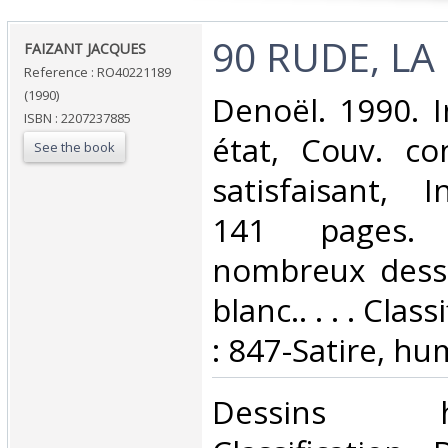
‎90 RUDE, LA P
‎FAIZANT JACQUES‎
Reference : RO40221189
(1990)
‎Denoël. 1990. I
ISBN : 2207237885
état, Couv. co
See the book
satisfaisant, I
141 pages. 
nombreux dessi
blanc.. . . . Cla
: 847-Satire, hu
‎Dessins hum