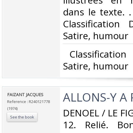
illustrées en 
dans le texte. . 
Classification
Satire, humour‎
‎ Classificatio
Satire, humour‎
‎ALLONS-Y A 
‎FAIZANT JACQUES‎
Reference : R240121778
(1974)
‎DENOEL / LE FI
See the book
12. Relié. Bo