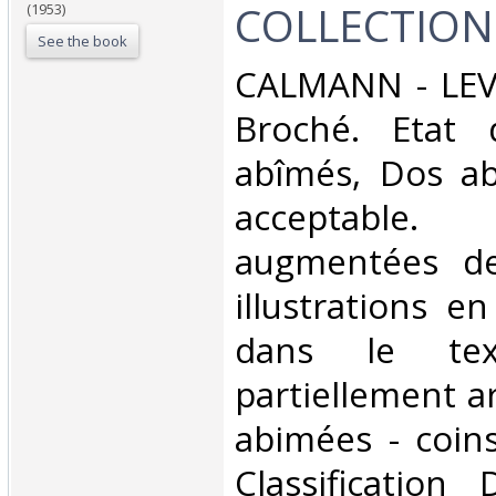
COLLECTION 
(1953)
See the book
‎CALMANN - LEVY
Broché. Etat d
abîmés, Dos ab
acceptable.
augmentées d
illustrations e
dans le te
partiellement ar
abimées - coins 
Classification