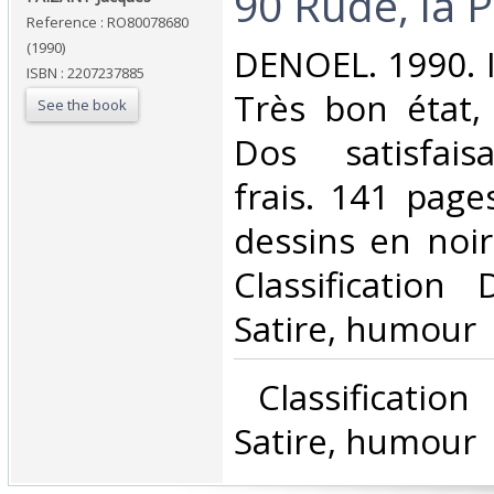
‎90 Rude, la Pa
Reference : RO80078680
(1990)
‎DENOEL. 1990. 
ISBN : 2207237885
Très bon état, 
See the book
Dos satisfaisa
frais. 141 pages
dessins en noir 
Classification
Satire, humour‎
‎ Classificatio
Satire, humour‎