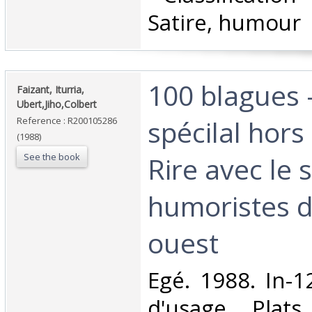
Satire, humour‎
‎100 blagues
‎Faizant, Iturria,
Ubert,Jiho,Colbert‎
spécilal hors 
Reference : R200105286
(1988)
See the book
Rire avec le s
humoristes d
ouest‎
‎Egé. 1988. In-1
d'usage, Plat