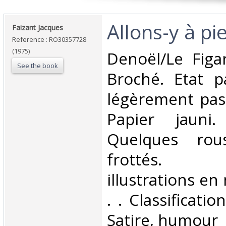
‎Allons-y à pie
‎Faizant Jacques‎
Reference : RO30357728
(1975)
‎Denoël/Le Figa
See the book
Broché. Etat p
légèrement pas
Papier jauni
Quelques rous
frottés. 
illustrations en 
. . Classificati
Satire, humour‎