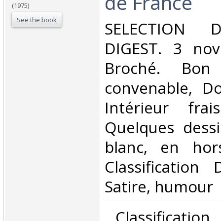
de France‎
(1975)
See the book
‎SELECTION 
DIGEST. 3 nov.
Broché. Bon 
convenable, Dos
Intérieur fra
Quelques dessi
blanc, en hors
Classification
Satire, humour‎
‎ Classificatio