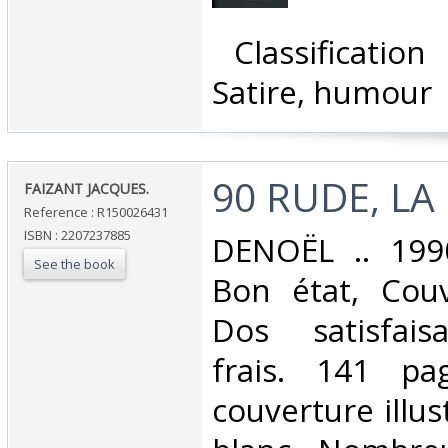
‎ Classificatio
Satire, humour‎
‎90 RUDE, LA 
‎FAIZANT JACQUES.‎
Reference : R150026431
ISBN : 2207237885
‎DENOËL .. 1990
See the book
Bon état, Couv
Dos satisfaisa
frais. 141 pa
couverture illus