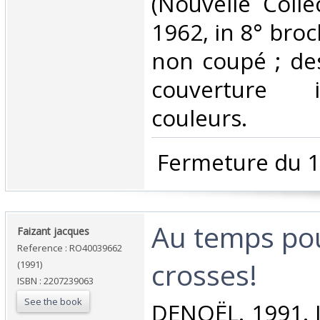
(Nouvelle Colle
1962, in 8° broc
non coupé ; des
couverture i
couleurs. ‎
‎ Fermeture du 1
‎Au temps po
‎Faizant jacques‎
Reference : RO40039662
crosses!‎
(1991)
ISBN : 2207239063
See the book
‎DENOËL. 1991. I