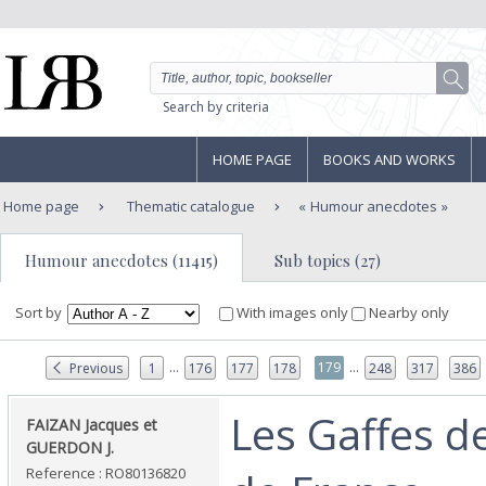
Search by criteria
HOME PAGE
BOOKS AND WORKS
Home page
Thematic catalogue
Humour anecdotes
Humour anecdotes (11415)
Sub topics (27)
Sort by
With images only
Nearby only
...
...
179
Previous
1
176
177
178
248
317
386
‎Les Gaffes de
‎FAIZAN Jacques et
GUERDON J.‎
Reference : RO80136820