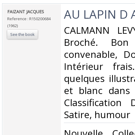
‎AU LAPIN D 
‎FAIZANT JACQUES‎
Reference : R150200684
(1962)
‎CALMANN LEVY
See the book
Broché. Bon 
convenable, Dos
Intérieur frai
quelques illust
et blanc dans l
Classification
Satire, humour‎
‎Nouvelle Coll