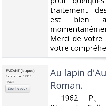
pour quelques
traitement d
est bien as
momentanéme
Merci de votre 
votre compréhen
‎Au lapin d'Au
‎FAIZANT (Jacques).-‎
Reference : 27355
Roman.‎
(1962)
See the book
‎ 1962 P., C