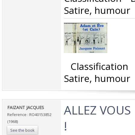
Satire, humour‎
‎ Classificatio
Satire, humour‎
‎ALLEZ VOUS
‎FAIZANT JACQUES‎
Reference : RO40153852
!‎
(1968)
See the book