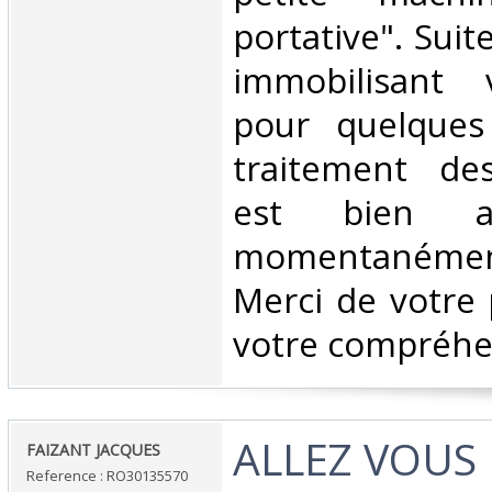
portative". Suit
immobilisant v
pour quelques
traitement d
est bien as
momentanéme
Merci de votre 
votre compréhen
‎ALLEZ VOUS
‎FAIZANT JACQUES‎
Reference : RO30135570