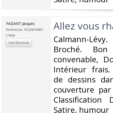
‎Allez vous rha
‎FAIZANT Jacques‎
Reference : RO20019491
(1963)
‎Calmann-Lévy.
See the book
Broché. Bon 
convenable, Dos
Intérieur frais.
de dessins dan
couverture par l
Classification
Satire, humour‎