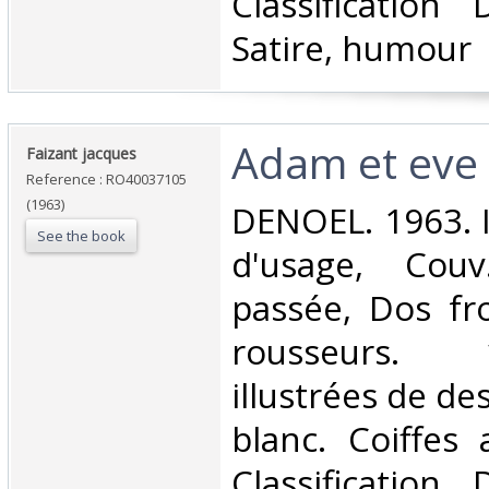
Classification
Satire, humour‎
‎Adam et eve (
‎Faizant jacques‎
Reference : RO40037105
(1963)
‎DENOEL. 1963. I
See the book
d'usage, Couv
passée, Dos fr
rousseurs.
illustrées de de
blanc. Coiffes 
Classification