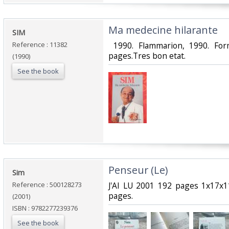
‎Ma medecine hilarante‎
‎SIM ‎
Reference : 11382
‎ 1990. Flammarion, 1990. Fo
pages.Tres bon etat.‎
(1990)
See the book
‎Penseur (Le)‎
‎Sim‎
Reference : 500128273
‎J'AI LU 2001 192 pages 1x17x
pages.‎
(2001)
ISBN : 9782277239376
See the book