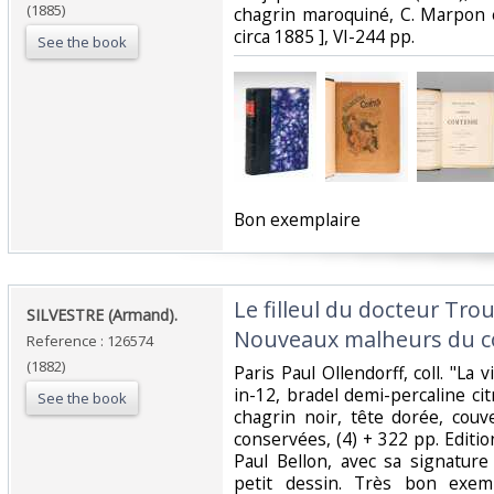
(1885)
chagrin maroquiné, C. Marpon et
circa 1885 ], VI-244 pp.‎
See the book
‎Bon exemplaire‎
‎Le filleul du docteur Tro
‎SILVESTRE (Armand).‎
Nouveaux malheurs du c
Reference : 126574
(1882)
‎Paris Paul Ollendorff, coll. "La 
in-12, bradel demi-percaline cit
See the book
chagrin noir, tête dorée, couv
conservées, (4) + 322 pp. Edition
Paul Bellon, avec sa signatur
petit dessin. Très bon exemp