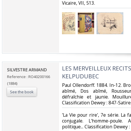
Vicaire, VII, 513.‎
‎LES MERVEILLEUX RECITS
‎SILVESTRE ARMAND‎
KELPUDUBEC‎
Reference : RO40200166
(1884)
‎Paul Ollendorff. 1884. In-12. Br
abîmé, Dos abîmé, Rousseur
See the book
défraîchie et jaunie. Mouillu
Classification Dewey : 847-Satir
‎'La Vie pour rire', 7e série. La
conjugale. L'homme-poule.
politique... Classification Dewey 