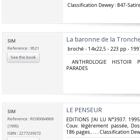
‎ Classification Dewey : 847-Satir
‎La baronne de la Tronche
‎SIM‎
Reference : 9521
‎ broché - 14x22,5 - 223 pp - 199
See the book
‎ ANTHROLOGIE HISTOIR P
PARADES‎
‎LE PENSEUR‎
‎SIM‎
Reference : RO90064969
‎EDITIONS J'AI LU N°3937. 1995.
Couv. légèrement passée, Dos s
(1995)
186 pages.. . . . Classification D
ISBN : 2277239372