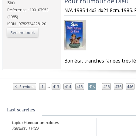
‎Pour l'humour de Dieu‎
‎Sim‎
Reference : 100107953
‎N/A 1985 14x3 4x21 8cm. 1985. Re
(1985)
ISBN : 9782724228120
See the book
‎Bon état tranches fânées très l
...
...
416
Previous
1
413
414
415
426
436
446
Last searches
topic : Humour anecdotes
Results : 11423