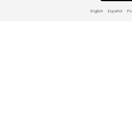
English
Español
Po