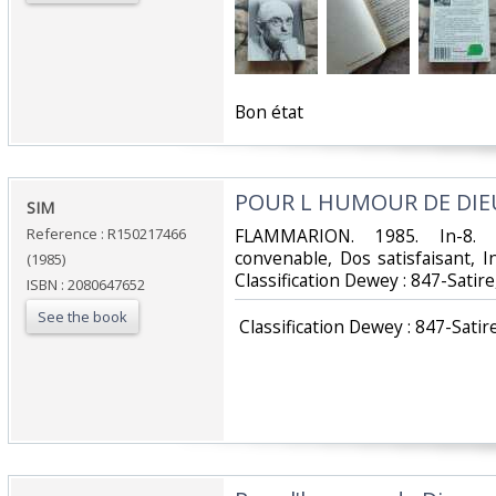
‎Bon état‎
‎POUR L HUMOUR DE DIEU
‎SIM‎
Reference : R150217466
‎FLAMMARION. 1985. In-8. 
convenable, Dos satisfaisant, Int
(1985)
Classification Dewey : 847-Satir
ISBN : 2080647652
See the book
‎ Classification Dewey : 847-Satir