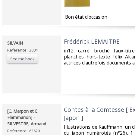
‎ Bon état d’occasion ‎
‎Frédérick LEMAITRE‎
‎SILVAIN ‎
Reference : 3084
‎in12 carré broché faux-titre,
planches hors-texte Félix Alca
See the book
actrices d’autrefois documents a
‎Contes à la Comtesse [ E
‎[C. Marpon et E.
Japon ]‎
Flammarion] - ‎
‎SILVESTRE, Armand‎
‎Illustrations de Kauffmann, un
Reference : 63620
du japon numérotés (n°26), 1 v