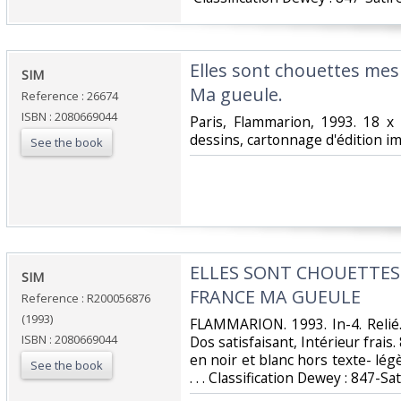
‎Elles sont chouettes me
‎SIM‎
Ma gueule.‎
Reference : 26674
ISBN : 2080669044
‎Paris, Flammarion, 1993. 18 
dessins, cartonnage d'édition im
See the book
‎ELLES SONT CHOUETTE
‎SIM‎
FRANCE MA GUEULE‎
Reference : R200056876
(1993)
‎FLAMMARION. 1993. In-4. Relié
ISBN : 2080669044
Dos satisfaisant, Intérieur frais.
en noir et blanc hors texte- lég
See the book
. . . Classification Dewey : 847-Sa