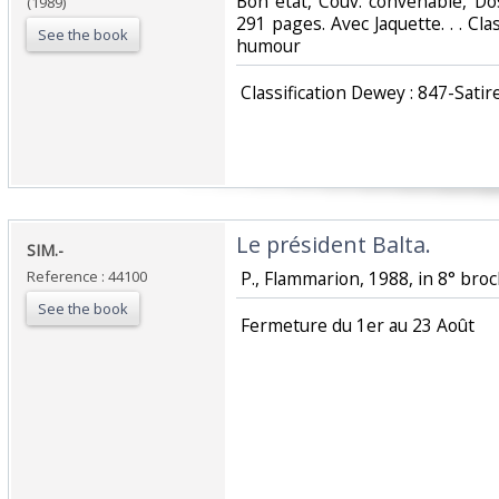
Bon état, Couv. convenable, Dos 
(1989)
291 pages. Avec Jaquette. . . Cla
See the book
humour‎
‎ Classification Dewey : 847-Satir
‎Le président Balta.‎
‎SIM.-‎
Reference : 44100
‎ P., Flammarion, 1988, in 8° broc
See the book
‎ Fermeture du 1er au 23 Août‎