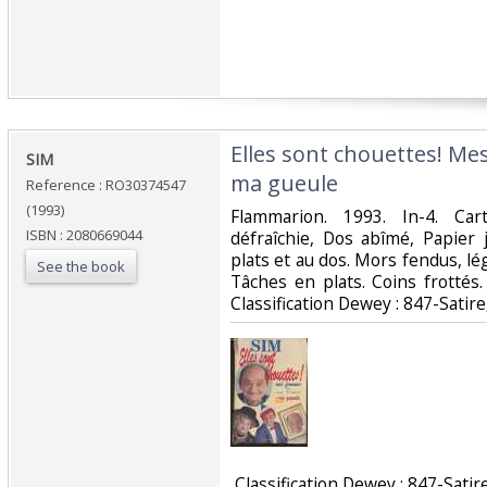
‎Elles sont chouettes! M
‎SIM‎
ma gueule‎
Reference : RO30374547
(1993)
‎Flammarion. 1993. In-4. Car
ISBN : 2080669044
défraîchie, Dos abîmé, Papier 
plats et au dos. Mors fendus, l
See the book
Tâches en plats. Coins frottés.
Classification Dewey : 847-Satir
‎ Classification Dewey : 847-Satir