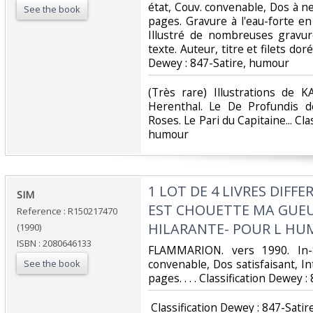
état, Couv. convenable, Dos à n
See the book
pages. Gravure à l'eau-forte en
Illustré de nombreuses gravur
texte. Auteur, titre et filets dorés
Dewey : 847-Satire, humour‎
‎(Très rare) Illustrations de
Herenthal. Le De Profundis d
Roses. Le Pari du Capitaine... Cla
humour‎
‎1 LOT DE 4 LIVRES DIFFE
‎SIM‎
EST CHOUETTE MA GUEU
Reference : R150217470
HILARANTE- POUR L HUM
(1990)
ISBN : 2080646133
‎FLAMMARION. vers 1990. In-
convenable, Dos satisfaisant, In
See the book
pages. . . . Classification Dewey 
‎ Classification Dewey : 847-Satir