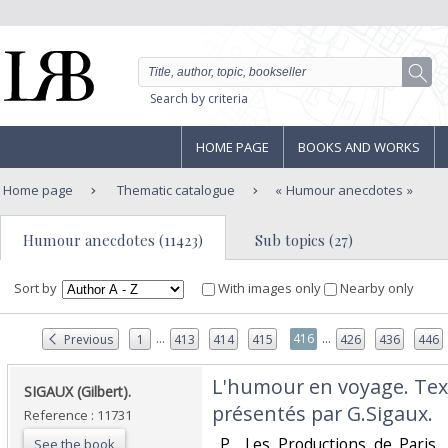
Search by criteria
HOME PAGE
BOOKS AND WORKS
Home page
Thematic catalogue
Humour anecdotes
Humour anecdotes (11423)
Sub topics (27)
Sort by
With images only
Nearby only
...
...
416
Previous
1
413
414
415
426
436
446
‎L'humour en voyage. Text
‎SIGAUX (Gilbert).‎
présentés par G.Sigaux.‎
Reference : 11731
‎ P., Les Productions de Paris,
See the book