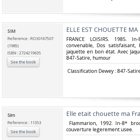
‎ELLE EST CHOUETTE MA
‎SIM‎
Reference : RO30167507
‎FRANCE LOISIRS. 1985. In-
convenable, Dos satisfaisant, 
(1985)
jaquette en bon état. Avec Jaquet
ISBN : 2724219635
847-Satire, humour‎
See the book
‎ Classification Dewey : 847-Satir
‎Elle etait chouette ma Fr
‎Sim‎
Reference : 11353
‎ Flammarion, 1992. In-8* br
couverture legerement usee.‎
See the book