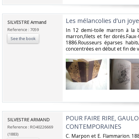
‎Les mélancolies d’un joyeu
‎SILVESTRE Armand ‎
Reference : 7059
‎In 12 demi-toile marron à la 
marron,filets et fer dorés.Faux-
See the book
1886.Rousseurs éparses habitue
concentrées en début et fin de 
‎POUR FAIRE RIRE, GAULO
‎SILVESTRE ARMAND‎
CONTEMPORAINES‎
Reference : RO40226669
(1883)
‎C. Marpon et E. Flammarion. 188