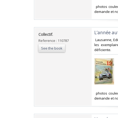
‎ photos coule
demande et no
‎L’année a
‎Collectif.‎
‎ Lausanne, Ed
Reference : 110787
les exemplair
See the book
déficiente. ‎
‎ photos coule
demande et no