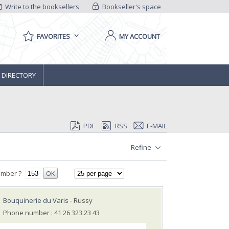
Write to the booksellers
Bookseller's space
FAVORITES
MY ACCOUNT
 DIRECTORY
PDF
RSS
E-MAIL
Refine
umber ?
OK
Bouquinerie du Varis
- Russy
Phone number : 41 26 323 23 43