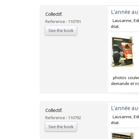
‎L’année a
‎Collectif.‎
‎ Lausanne, Ed
Reference : 110791
état. ‎
See the book
‎ photos coule
demande et no
‎L’année a
‎Collectif.‎
‎ Lausanne, Ed
Reference : 110792
état. ‎
See the book