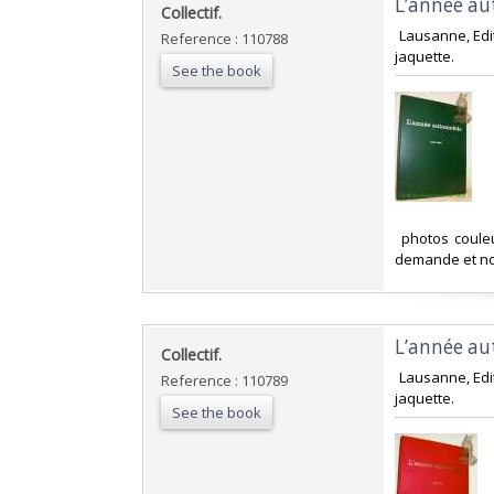
‎L’année a
‎Collectif.‎
‎ Lausanne, Ed
Reference : 110788
jaquette. ‎
See the book
‎ photos coule
demande et no
‎L’année a
‎Collectif.‎
‎ Lausanne, Ed
Reference : 110789
jaquette. ‎
See the book