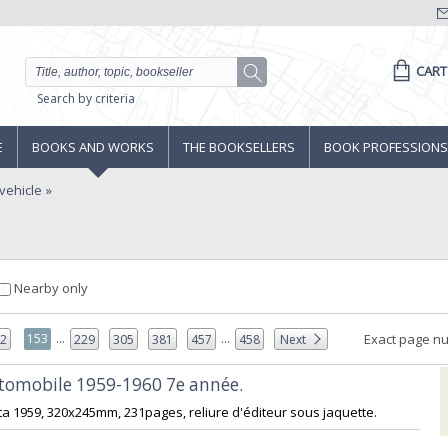
CART
Search by criteria
E
BOOKS AND WORKS
THE BOOKSELLERS
BOOK PROFESSIONS
vehicle
Nearby only
...
...
153
Exact page n
52
229
305
381
457
458
Next
utomobile 1959-1960 7e année. ‎
ta 1959, 320x245mm, 231pages, reliure d'éditeur sous jaquette. ‎