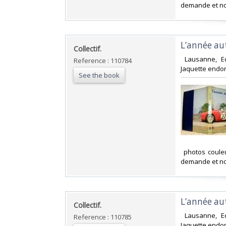
demande et no
‎L’année a
‎Collectif.‎
‎ Lausanne, E
Reference : 110784
Jaquette endom
See the book
‎ photos coule
demande et no
‎L’année a
‎Collectif.‎
‎ Lausanne, E
Reference : 110785
Jaquette endom