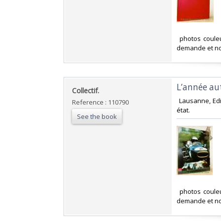
‎ photos coule
demande et no
‎L’année a
‎Collectif.‎
‎ Lausanne, Ed
Reference : 110790
état. ‎
See the book
‎ photos coule
demande et no