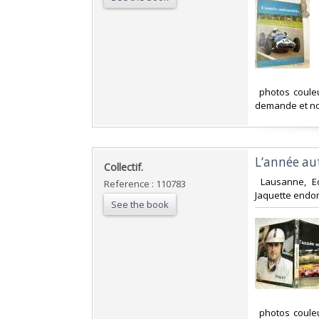
‎ photos coule
demande et no
‎L’année a
‎Collectif.‎
‎ Lausanne, E
Reference : 110783
Jaquette endom
See the book
‎ photos coule