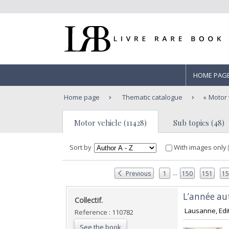
HOME PAG
Home page
Thematic catalogue
Motor 
Motor vehicle (11428)
Sub topics (48)
Sort by
With images only
...
Previous
1
150
151
1
‎L’année a
‎Collectif.‎
‎ Lausanne, Edi
Reference : 110782
See the book