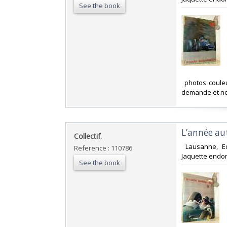
See the book
‎ photos coule
demande et no
‎L’année a
‎Collectif.‎
‎ Lausanne, E
Reference : 110786
Jaquette endom
See the book