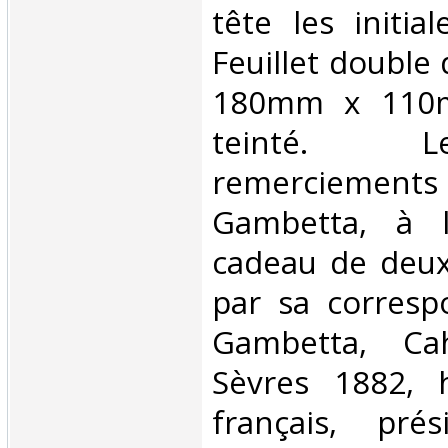
tête les initia
Feuillet double 
180mm x 110m
teinté. 
remerciemen
Gambetta, à l
cadeau de deux
par sa corresp
Gambetta, Ca
Sèvres 1882, 
français, pré