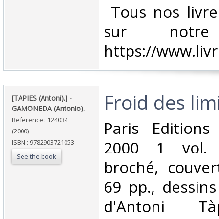
‎ Tous nos livre
sur notr
https://www.liv
‎Froid des limi
‎[TAPIES (Antoni).] - ‎
‎GAMONEDA (Antonio).‎
Reference : 124034
‎Paris Editions
(2000)
2000 1 vol. 
ISBN : 9782903721053
See the book
broché, couver
69 pp., dessin
d'Antoni Tà