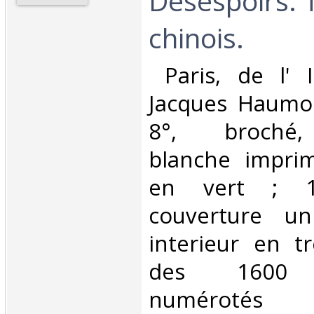
Désespoirs. 
chinois.‎
‎ Paris, de l'
Jacques Haumon
8°, broché,
blanche imprim
en vert ; 102
couverture un
interieur en t
des 1600 e
numérotés