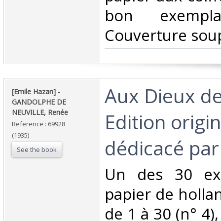
bon exempl
Couverture soup
‎Aux Dieux de
‎[Emile Hazan] - ‎
‎GANDOLPHE DE
NEUVILLE, Renée‎
Edition origin
Reference : 69928
(1935)
dédicacé par 
See the book
‎Un des 30 ex
papier de holl
de 1 à 30 (n° 4),