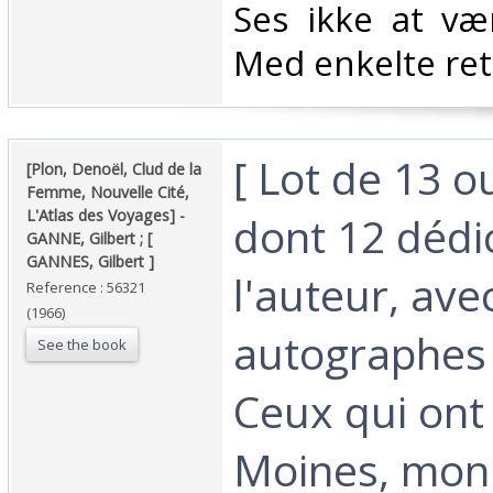
Ses ikke at v
Med enkelte rett
‎[ Lot de 13 
‎[Plon, Denoël, Clud de la
Femme, Nouvelle Cité,
L'Atlas des Voyages] - ‎
dont 12 dédi
‎GANNE, Gilbert ; [
GANNES, Gilbert ]‎
l'auteur, ave
Reference : 56321
(1966)
autographes 
See the book
Ceux qui ont 
Moines, moni