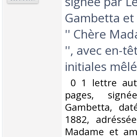
signée par L
Gambetta et
'' Chère Mad
'', avec en-tê
initiales mêlé
‎ 0 1 lettre a
pages, sign
Gambetta, dat
1882, adréssée
Madame et amie