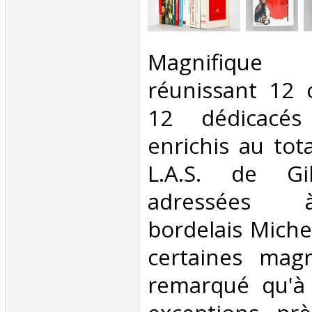
‎Magnifiqu
réunissant 12 
12 dédicacés
enrichis au tot
L.A.S. de Gi
adressées à
bordelais Miche
certaines magni
remarqué qu'à 