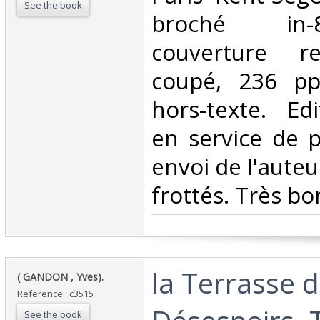
See the book
broché in-
couverture r
coupé, 236 pp
hors-texte. Edi
en service de 
envoi de l'aute
frottés. Très bon
‎la Terrasse 
‎( GANDON , Yves).‎
Reference : c3515
See the book