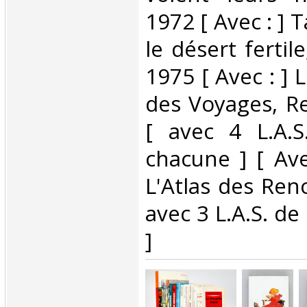
1972 [ Avec : ]
le désert fertil
1975 [ Avec : ] 
des Voyages, R
[ avec 4 L.A.
chacune ] [ Ave
L'Atlas des Ren
avec 3 L.A.S. de
]‎