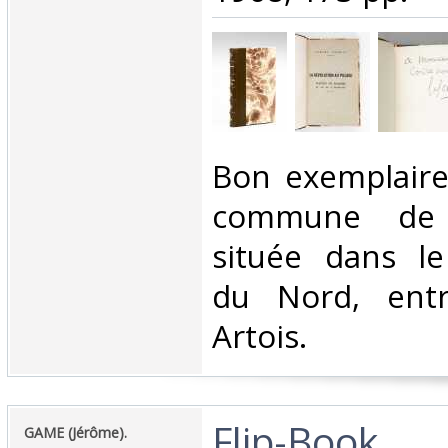
‎Bon exemplaire
commune de 
située dans l
du Nord, entr
Artois.‎
‎Flip-Book. ‎
‎GAME (Jérôme). ‎