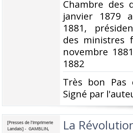
Chambre des d
janvier 1879 
1881, préside
des ministres 
novembre 1881 
1882 ‎
‎Très bon Pas 
Signé par l'auteu
‎La Révolutio
‎[Presses de l'Imprimerie
Landais] - ‎ ‎GAMBLIN,