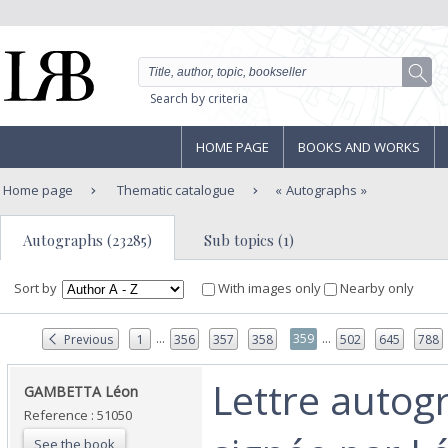
Search by criteria
HOME PAGE
BOOKS AND WORKS
Home page
Thematic catalogue
Autographs
Autographs (23285)
Sub topics (1)
Sort by
With images only
Nearby only
...
...
359
Previous
1
356
357
358
502
645
788
‎Lettre auto
‎GAMBETTA Léon ‎
Reference : 51050
See the book