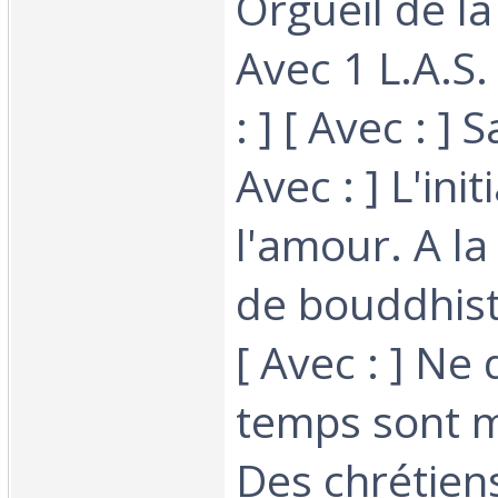
Orgueil de la
Avec 1 L.A.S.
: ] [ Avec : ] 
Avec : ] L'init
l'amour. A la
de bouddhist
[ Avec : ] Ne 
temps sont 
Des chrétien