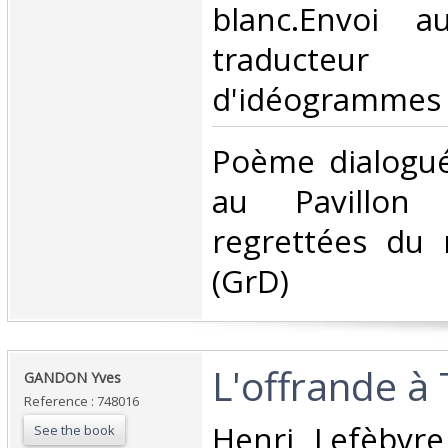
blanc.Envoi a
traducteu
d'idéogrammes c
‎Poème dialogué
au Pavillon 
regrettées du
(GrD) ‎
‎L'offrande 
‎GANDON Yves‎
Reference : 748016
‎Henri Lefèbvre
See the book