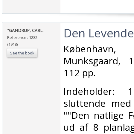
‎Den Levende 
‎"GANDRUP, CARL.‎
Reference : 1282
(1918)
‎Københav
See the book
Munksgaard, 19
112 pp.‎
‎Indeholder: 1.
sluttende med 
""Den natlige F
ud af 8 planlag