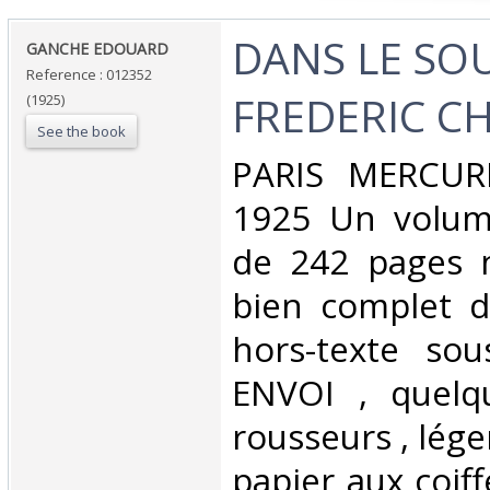
‎DANS LE SO
‎GANCHE EDOUARD‎
Reference : 012352
FREDERIC CH
(1925)
See the book
‎PARIS MERCU
1925 Un volum
de 242 pages 
bien complet d
hors-texte sou
ENVOI , quelq
rousseurs , lég
papier aux coif