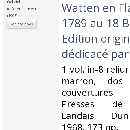
Gabriel‎
Watten en Fl
Reference : 63510
(1968)
1789 au 18 B
See the book
Edition origin
dédicacé par 
‎1 vol. in-8 rel
marron, dos
couvertures 
Presses de l
Landais, Dun
1968, 173 pp.‎