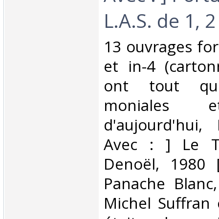
L.A.S. de 1, 2
‎13 ouvrages for
et in-4 (carto
ont tout qui
moniales et
d'aujourd'hui,
Avec : ] Le Tr
Denoël, 1980 
Panache Blanc,
Michel Suffran c