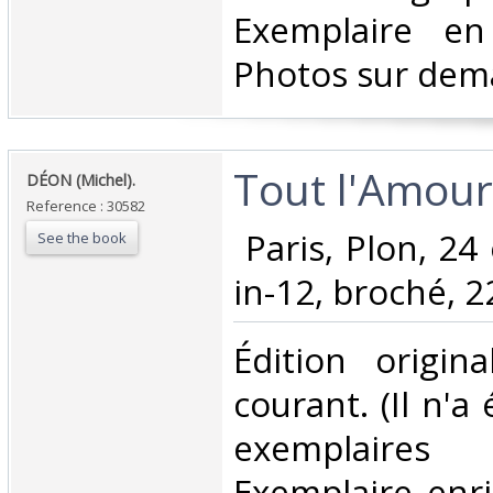
Exemplaire en 
Photos sur dem
‎Tout l'Amou
‎DÉON (Michel).‎
Reference : 30582
‎ Paris, Plon, 2
See the book
in-12, broché, 22
‎Édition origin
courant. (Il n'a
exemplaires 
Exemplaire enri