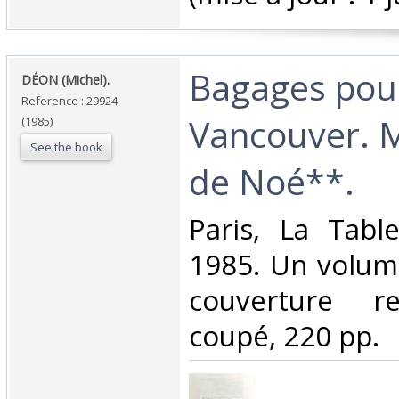
‎Bagages pou
‎DÉON (Michel).‎
Reference : 29924
Vancouver. 
(1985)
See the book
de Noé**.‎
‎Paris, La Tab
1985. Un volume
couverture r
coupé, 220 pp. ‎