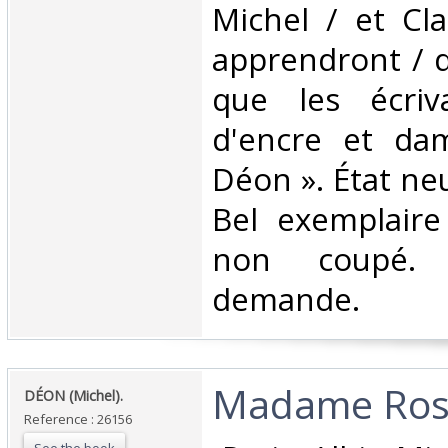
Michel / et Cl
apprendront / 
que les écriv
d'encre et dam
Déon ». État neu
Bel exemplaire
non coupé. 
demande.‎
‎Madame Rose
‎DÉON (Michel).‎
Reference : 26156