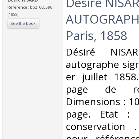
‎Désiré NISA
Reference : boz_005596
AUTOGRAPHE
(1858)
See the book
Paris, 1858‎
‎Désiré NISA
autographe sig
er juillet 1858
page de rem
Dimensions : 10
page. Etat :
conservation 
pour référenc