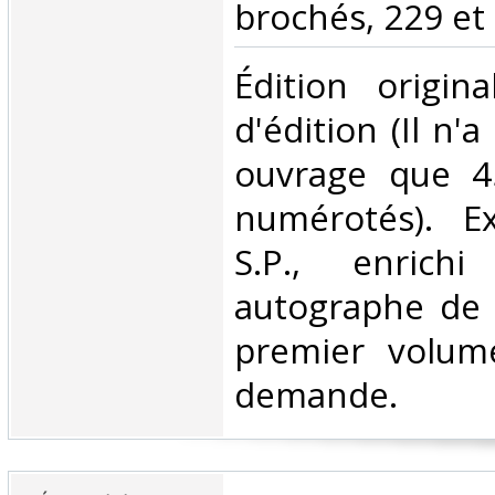
brochés, 229 et 
‎Édition origin
d'édition (Il n'a
ouvrage que 4
numérotés). E
S.P., enrich
autographe de l
premier volum
demande.‎