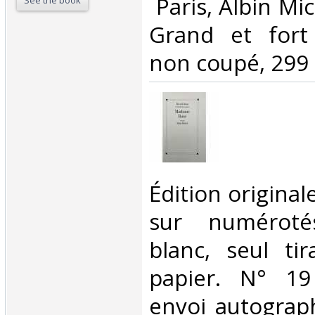
‎ Paris, Albin Mi
See the book
Grand et fort 
non coupé, 299 p
‎Édition origina
sur numéroté
blanc, seul ti
papier. N° 19
envoi autograph