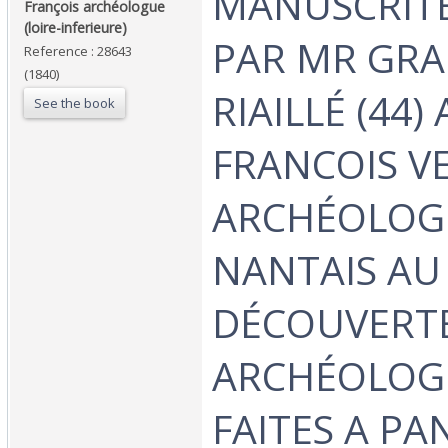
MANUSCRITE
François archéologue
(loire-inferieure)‎
PAR MR GRA
Reference : 28643
(1840)
RIAILLÉ (44)
See the book
FRANCOIS V
ARCHÉOLOG
NANTAIS AU 
DÉCOUVERT
ARCHÉOLOG
FAITES A PA