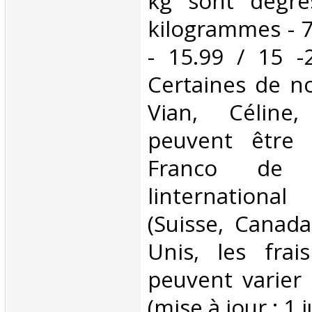
kg sont dégre
kilogrammes - 7
- 15.99 / 15 -
Certaines de no
Vian, Céline,
peuvent être 
Franco de 
linternationa
(Suisse, Canada
Unis, les frai
peuvent varier 
(mise à jour : 1 j