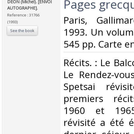
‎Pages grecque
‎DÉON (Michel). [ENVOI
AUTOGRAPHE].‎
Reference : 31766
‎Paris, Gallim
(1993)
1993. Un volume
See the book
545 pp. Carte en 
‎Récits. : Le Bal
Le Rendez-vou
Spetsai révis
premiers réci
1960 et 1965
révisité a été 