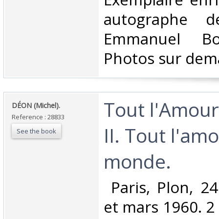
autographe d
Emmanuel Bou
Photos sur dem
‎Tout l'Amou
‎DÉON (Michel).‎
Reference : 28833
II. Tout l'am
See the book
monde.‎
‎ Paris, Plon, 
et mars 1960. 2