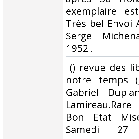
exemplaire est
Très bel Envoi
Serge Michen
1952 .‎
‎ () revue des l
notre temps (
Gabriel Dupla
Lamireau.Rar
Bon Etat Mis
Samedi 27 