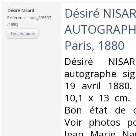
‎Désiré NISA
‎Désiré Nisard‎
Reference : boz_005597
AUTOGRAPHE
(1880)
See the book
Paris, 1880‎
‎Désiré NISA
autographe si
19 avril 1880.
10,1 x 13 cm. 
Bon état de c
Voir photos po
Jean Marie Na