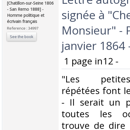
[Chatillon-sur-Seine 1806
- San Remo 1888] -
signée à "Ch
Homme politique et
écrivain français‎
Monsieur" - P
Reference : 34997
See the book
janvier 1864 -
‎ 1 page in12 - ‎
‎"Les petit
répétées font l
- Il serait un
toutes les oc
trouve de dire 