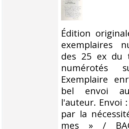
‎Édition origina
exemplaires n
des 25 ex du t
numérotés su
Exemplaire enr
bel envoi au
l'auteur. Envoi 
par la nécessit
mes » / BA