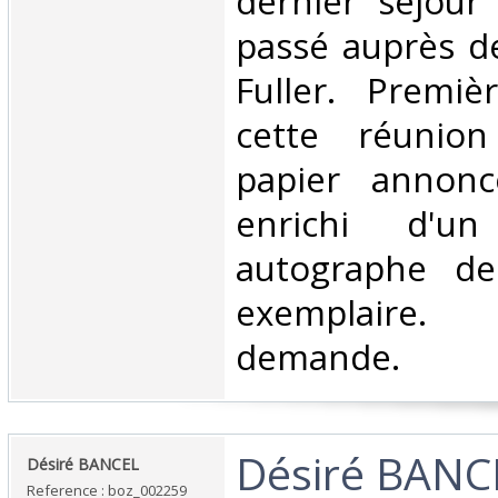
dernier séjour
passé auprès d
Fuller. Premiè
cette réunio
papier annonc
enrichi d'u
autographe de 
exemplaire.
demande.‎
‎Désiré BANC
‎Désiré BANCEL‎
Reference : boz_002259