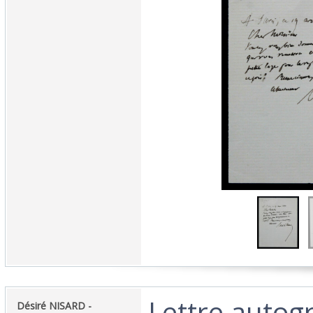
‎Lettre auto
‎Désiré NISARD -