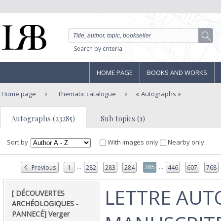
Search by criteria
HOME PAGE
BOOKS AND WORKS
Home page
Thematic catalogue
Autographs
Autographs (23285)
Sub topics (1)
Sort by
With images only
Nearby only
...
...
285
Previous
1
282
283
284
446
607
768
‎LETTRE AU
‎[ DÉCOUVERTES
ARCHÉOLOGIQUES -
PANNECÉ] Verger