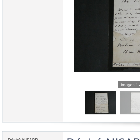
Images 1-4
‎Désiré NISARD‎