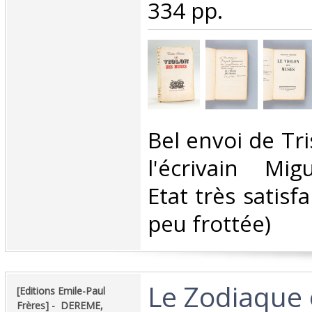
334 pp.‎
‎Bel envoi de T
l'écrivain Mig
Etat très satisf
peu frottée)‎
‎Le Zodiaque 
‎[Editions Emile-Paul
Frères] - ‎ ‎DEREME,