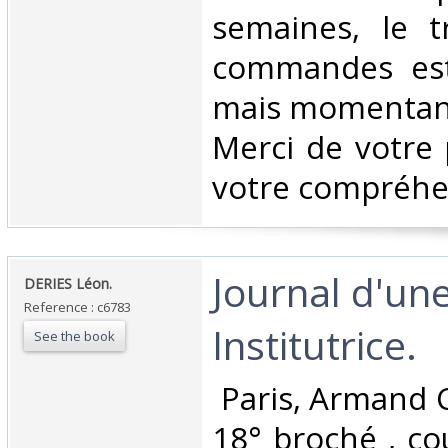
semaines, le t
commandes est
mais momentané
Merci de votre 
votre compréhen
‎Journal d'un
‎DERIES Léon.‎
Reference : c6783
Institutrice.‎
See the book
‎ Paris, Armand C
18° broché , co