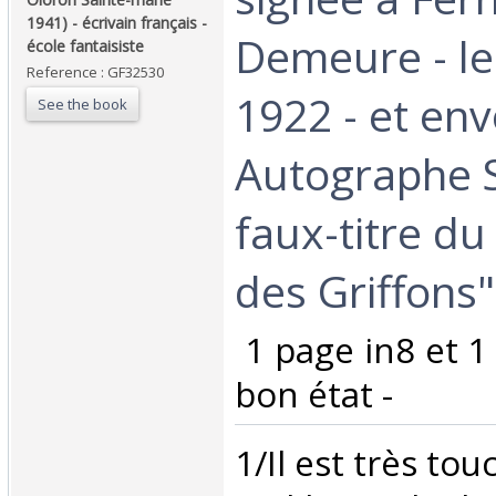
1941) - écrivain français -
Demeure - le
école fantaisiste‎
Reference : GF32530
1922 - et env
See the book
Autographe S
faux-titre d
des Griffons" 
‎ 1 page in8 et 1
bon état -‎
‎1/Il est très to