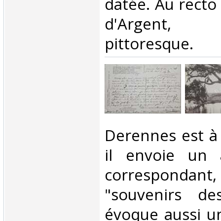
datée. Au recto
d'Argent,
pittoresque. ‎
‎Derennes est à 
il envoie un 
correspondan
"souvenirs de
évoque aussi un 