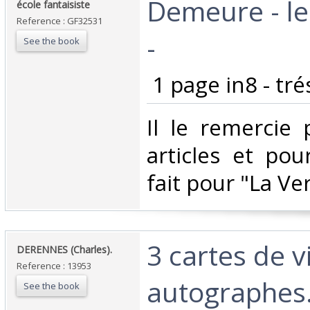
Demeure - le
école fantaisiste‎
Reference : GF32531
- ‎
See the book
‎ 1 page in8 - tré
‎Il le remercie
articles et pou
fait pour "La Ver
‎3 cartes de v
‎DERENNES (Charles). ‎
Reference : 13953
autographes. 
See the book