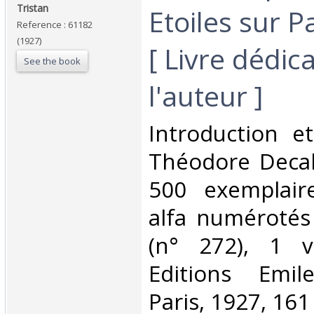
Tristan‎
Etoiles sur P
Reference : 61182
(1927)
[ Livre dédic
See the book
l'auteur ]‎
‎Introduction 
Théodore Decal
500 exemplair
alfa numérotés
(n° 272), 1 vo
Editions Emile
Paris, 1927, 161 