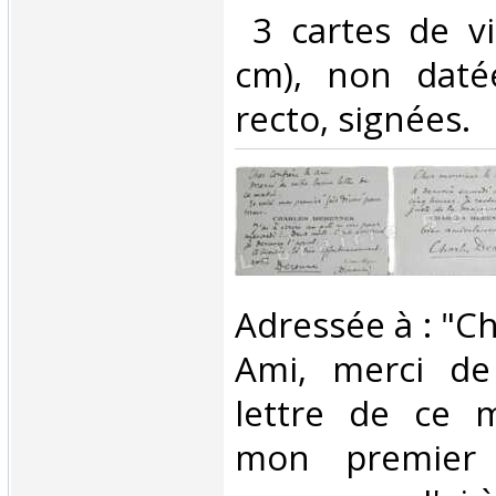
‎ 3 cartes de vi
cm), non datée
recto, signées. ‎
‎Adressée à : "C
Ami, merci de
lettre de ce m
mon premier "