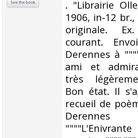
‎. "Librairie Oll
See the book
1906, in-12 br.,
originale. Ex
courant. Envo
Derennes à """
ami et admira
très légèreme
Bon état. Il s'
recueil de poè
Derenne
""""L'Enivrante