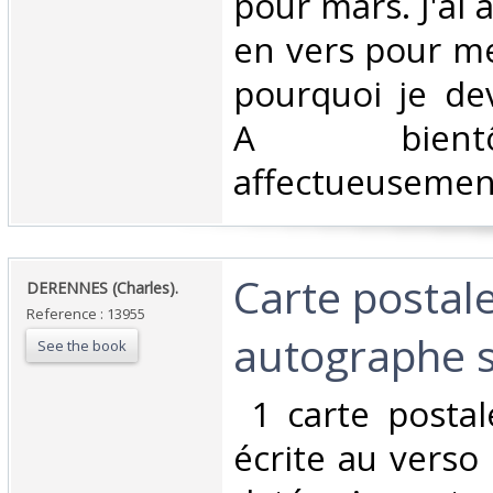
pour mars. J'ai 
en vers pour mer
pourquoi je dev
A bient
affectueusement..
‎Carte postal
‎DERENNES (Charles). ‎
Reference : 13955
autographe si
See the book
‎ 1 carte posta
écrite au verso