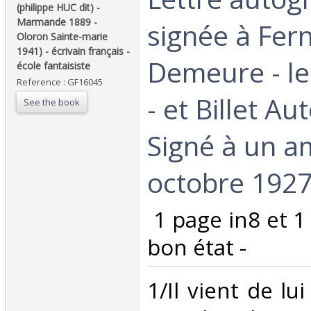
(philippe HUC dit) -
Marmande 1889 -
signée à Fer
Oloron Sainte-marie
1941) - écrivain français -
Demeure - le
école fantaisiste‎
Reference : GF16045
- et Billet A
See the book
Signé à un am
octobre 1927 
‎ 1 page in8 et 1
bon état -‎
‎1/Il vient de l