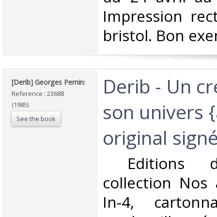
Impression rec
bristol. Bon exe
‎Derib - Un c
‎[Derib] Georges Pernin: ‎
Reference : 23688
son univers 
(1985)
See the book
original signé)
‎ Editions 
collection Nos 
In-4, cartonn