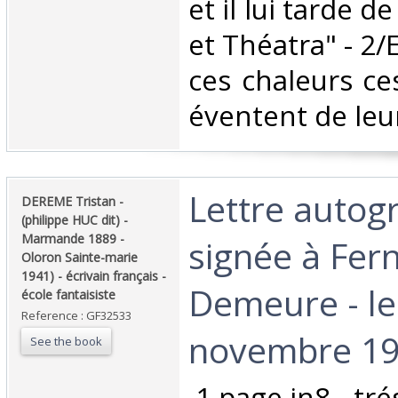
et il lui tarde de
et Théatra" - 2/
ces chaleurs ce
éventent de leurs
‎Lettre auto
‎DEREME Tristan -
(philippe HUC dit) -
Marmande 1889 -
signée à Fer
Oloron Sainte-marie
1941) - écrivain français -
Demeure - le
école fantaisiste‎
Reference : GF32533
novembre 192
See the book
‎ 1 page in8 - tré