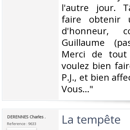
l'autre jour.
faire obtenir 
d'honneur, c
Guillaume (pas
Merci de tout
voulez bien fai
P.J., et bien af
Vous..." ‎
‎La tempête‎
‎DERENNES Charles .‎
Reference : 9633