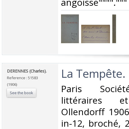
angoisse""""."""‎
‎La Tempête.‎
‎DERENNES (Charles).‎
Reference : 51583
(1906)
‎Paris Sociét
See the book
littéraires e
Ollendorff 1906
in-12, broché, 