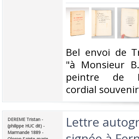
‎Bel envoi de 
"à Monsieur B
peintre de 
cordial souvenir"
‎Lettre auto
‎DEREME Tristan -
(philippe HUC dit) -
Marmande 1889 -
signée à Fer
Oloron Sainte-marie