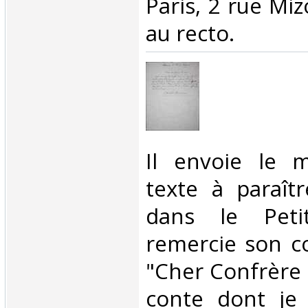
Paris, 2 rue Miz
au recto. ‎
‎Il envoie le 
texte à paraît
dans le Peti
remercie son c
"Cher Confrère e
conte dont je 