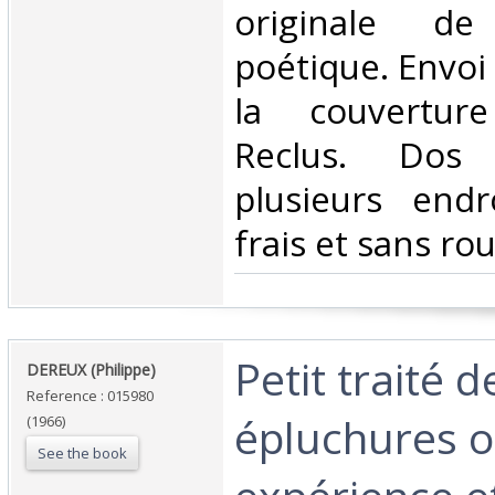
originale de
poétique. Envoi 
la couvertur
Reclus. Dos 
plusieurs endro
frais et sans rou
‎Petit traité d
‎DEREUX (Philippe)‎
Reference : 015980
épluchures 
(1966)
See the book