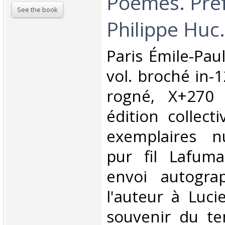
Poèmes. Pré
See the book
Philippe Huc.‎
‎Paris Émile-Pau
vol. broché in-
rogné, X+270 
édition collect
exemplaires n
pur fil Lafuma
envoi autogra
l'auteur à Luci
souvenir du te