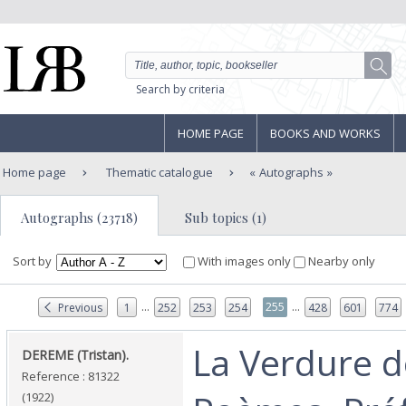
Search by criteria
HOME PAGE
BOOKS AND WORKS
Home page
Thematic catalogue
Autographs
Autographs (23718)
Sub topics (1)
Sort by
With images only
Nearby only
...
...
255
Previous
1
252
253
254
428
601
774
‎La Verdure 
‎DEREME (Tristan).‎
Reference : 81322
(1922)