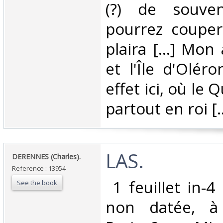
(?) de souve
pourrez couper
plaira [...] Mon 
et l'Île d'Olér
effet ici, où le
partout en roi [...
‎LAS. ‎
‎DERENNES (Charles). ‎
Reference : 13954
‎ 1 feuillet in-
See the book
non datée, à 