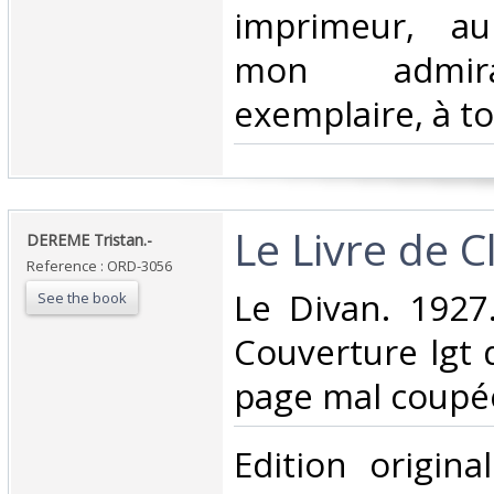
imprimeur, a
mon admira
exemplaire, à to
‎Le Livre de C
‎DEREME Tristan.-‎
Reference : ORD-3056
‎Le Divan. 1927
See the book
Couverture lgt 
page mal coupée
‎Edition origin