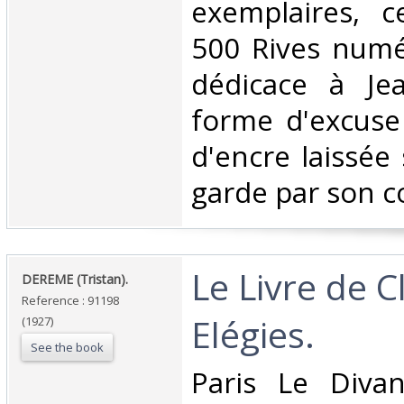
exemplaires, c
500 Rives numé
dédicace à Je
forme d'excuse
d'encre laissée
garde par son co
‎Le Livre de 
‎DEREME (Tristan).‎
Reference : 91198
Elégies.‎
(1927)
See the book
‎Paris Le Diva