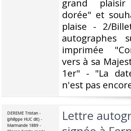
grand plaisi
dorée" et souha
plaise - 2/Bill
autographes 
imprimée "Co
vers à sa Majes
1er" - "La da
n'est pas encore 
‎Lettre auto
‎DEREME Tristan -
(philippe HUC dit) -
Marmande 1889 -
signée à Fer