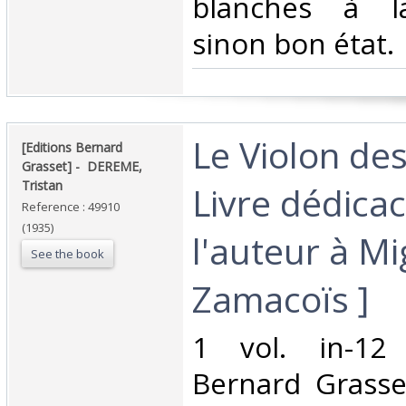
blanches à la
sinon bon état.‎
‎Le Violon de
‎[Editions Bernard
Grasset] - ‎ ‎DEREME,
Tristan‎
Livre dédica
Reference : 49910
(1935)
l'auteur à Mi
See the book
Zamacoïs ]‎
‎1 vol. in-12 
Bernard Grasset