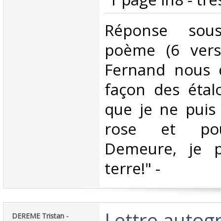
‎Réponse so
poème (6 vers)
Fernand nous d
façon des étal
que je ne puis 
rose et pour
Demeure, je p
terre!" - ‎
‎Lettre auto
‎DEREME Tristan -