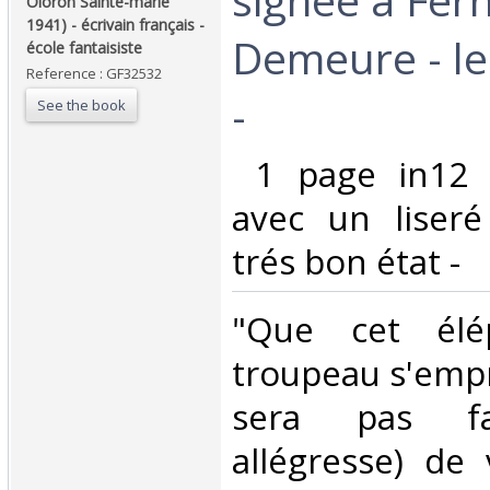
Oloron Sainte-marie
1941) - écrivain français -
Demeure - le
école fantaisiste‎
Reference : GF32532
- ‎
See the book
‎ 1 page in12 
avec un liseré
trés bon état -‎
‎"Que cet élé
troupeau s'empr
sera pas fa
allégresse) de