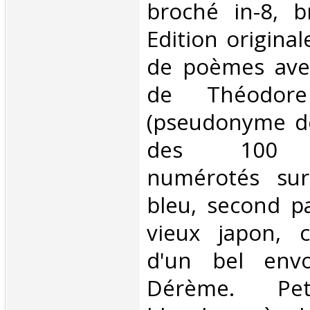
broché in-8, b
Edition original
de poèmes ave
de Théodore
(pseudonyme de
des 100 e
numérotés sur
bleu, second p
vieux japon, ce
d'un bel envo
Dérème. Pet