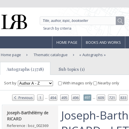
Search by criteria
HOME PAGE
BOOKS AND WORKS
Home page
Thematic catalogue
Autographs
Autographs (23718)
Sub topics (1)
Sort by
With images only
Nearby only
...
...
497
Previous
1
494
495
496
609
721
833
‎Joseph-Bart
‎Joseph-Barthélémy de
RICARD‎
Reference : boz_002369