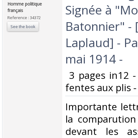
Homme politique
Signée à "Mo
français‎
Reference : 34372
Batonnier" -
See the book
Laplaud] - Pa
mai 1914 -‎
‎ 3 pages in12 -
fentes aux plis -
‎Importante let
la comparutio
devant les as