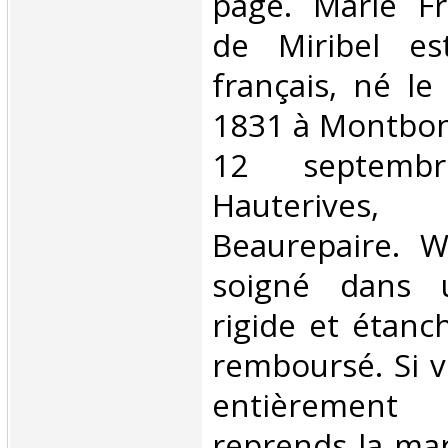
page. Marie Fr
de Miribel es
français, né l
1831 à Montbon
12 septem
Hauterive
Beaurepaire. W
soigné dans 
rigide et étanch
remboursé. Si v
entièrement s
reprends la ma