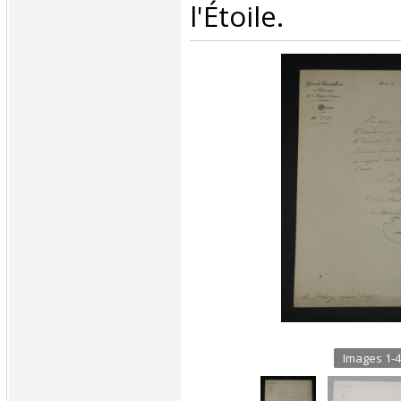
l'Étoile.‎
Images 1-4