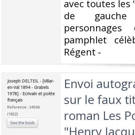
avec toutes les 
de gauche
personnages 
pamphlet célè
Régent - ‎
‎Envoi autog
‎Joseph DELTEIL - [Villar-
en-Val 1894 - Grabels
1978] - Ecrivain et poète
sur le faux t
français‎
Reference : 34566
roman Les Po
(1822)
See the book
"Henry Jacqu