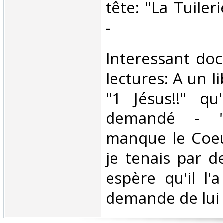
tête: "La Tuile
-‎
‎Interessant do
lectures: A un li
"1 Jésus!!" qu'
demandé - "
manque le Coeu
je tenais par de
espère qu'il l'
demande de lui e