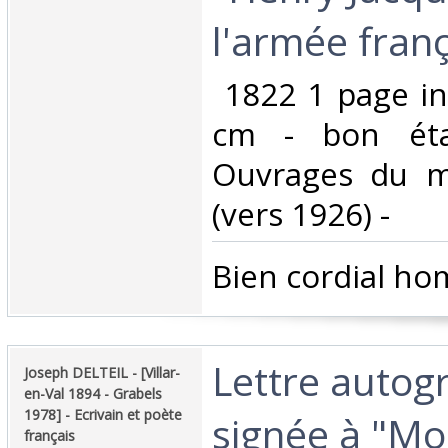
l'armée frança
‎ 1822 1 page in
cm - bon éta
Ouvrages du m
(vers 1926) -‎
‎Bien cordial ho
‎Lettre auto
‎Joseph DELTEIL - [Villar-
en-Val 1894 - Grabels
1978] - Ecrivain et poète
signée à "Mo
français‎