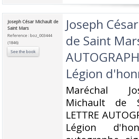
‎Joseph Césa
‎Joseph César Michault de
Saint Mars‎
de Saint Mar
Reference : boz_003444
(1846)
See the book
AUTOGRAPHE
Légion d'hon
‎Maréchal J
Michault de 
LETTRE AUTOGR
Légion d'hon