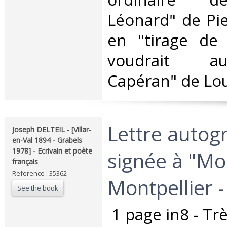
Léonard" de Pi
en "tirage de 
voudrait au
Capéran" de Loui
‎Lettre auto
‎Joseph DELTEIL - [Villar-
en-Val 1894 - Grabels
1978] - Ecrivain et poète
signée à "Mo
français‎
Reference : 35362
Montpellier -
See the book
‎ 1 page in8 - Tr