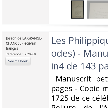
‎Les Philippiq
‎Joseph de LA GRANGE-
CHANCEL - écrivain
français ‎
odes) - Manus
Reference : GF20960
See the book
in4 de 143 pa
‎ Manuscrit pe
pages - Copie m
1725 de ce célé
Reliure de l'