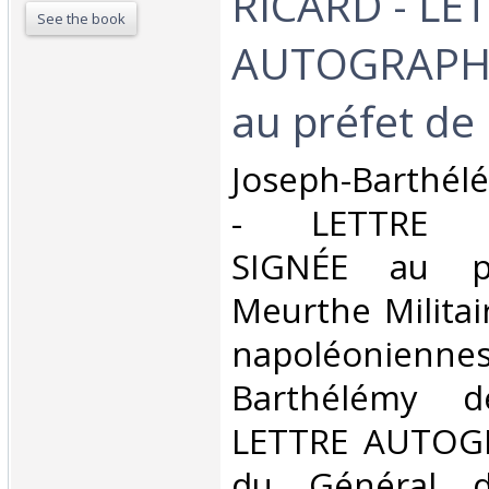
RICARD - LE
See the book
AUTOGRAPH
au préfet de 
‎Joseph-Barthé
- LETTRE 
SIGNÉE au p
Meurthe Militai
napoléonien
Barthélémy 
LETTRE AUTOG
du Général d