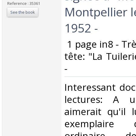
Reference : 35361
Montpellier l
See the book
1952 -‎
‎ 1 page in8 - Tr
tête: "La Tuile
-‎
‎Interessant do
lectures: A un
aimerait qu'il 
exemplaire d
ordinaire d