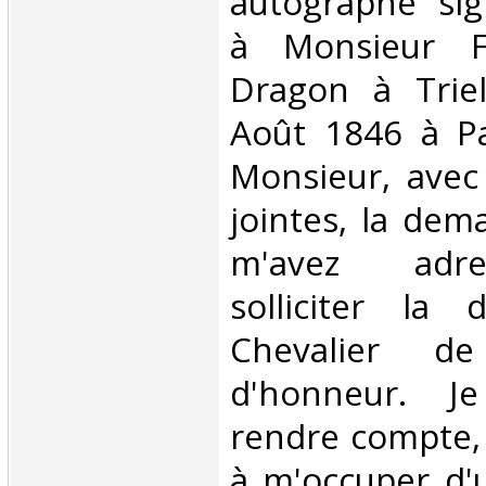
autographe sig
à Monsieur Fl
Dragon à Trie
Août 1846 à Par
Monsieur, avec
jointes, la de
m'avez adre
solliciter la 
Chevalier d
d'honneur. J
rendre compte, 
à m'occuper d'u