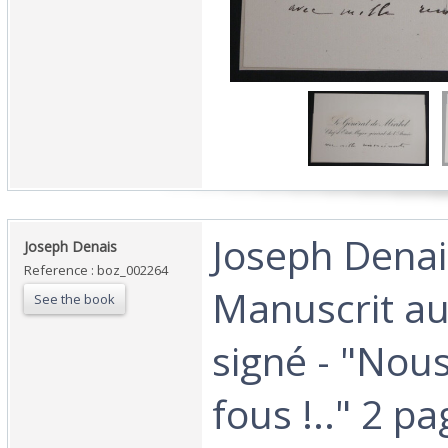
‎Joseph Denai
‎Joseph Denais‎
Reference : boz_002264
Manuscrit a
See the book
signé - "No
fous !.." 2 pa