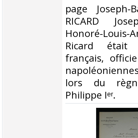
page Joseph-B
RICARD Joseph
Honoré-Loui
Ricard était 
français, offic
napoléoniennes
lors du règn
Philippe Iᵉʳ.‎