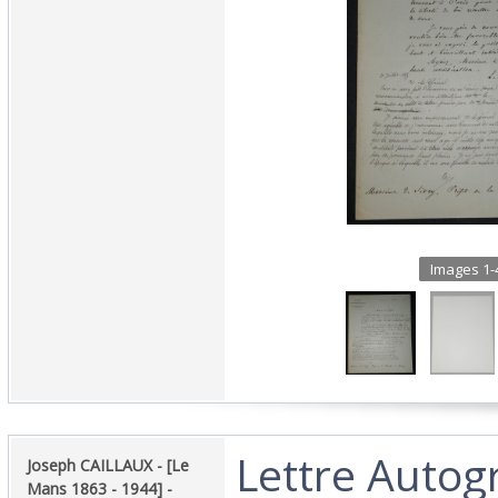
Images 1-4
‎Lettre Auto
‎Joseph CAILLAUX - [Le
Mans 1863 - 1944] -