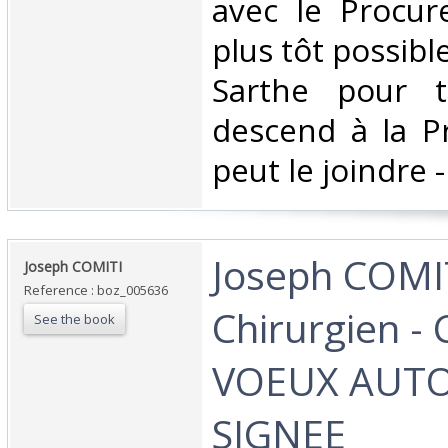
avec le Procur
plus tôt possible
Sarthe pour t
descend à la Pr
peut le joindre - 
‎Joseph COMI
‎Joseph COMITI‎
Reference : boz_005636
Chirurgien -
See the book
VOEUX AUT
SIGNEE‎