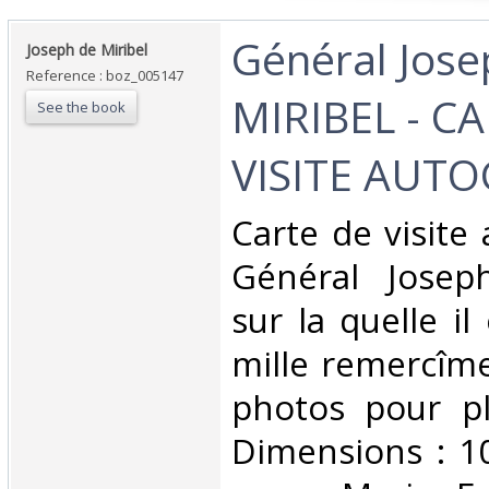
‎Général Jos
‎Joseph de Miribel‎
Reference : boz_005147
MIRIBEL - C
See the book
VISITE AUTO
‎Carte de visit
Général Josep
sur la quelle il
mille remercîme
photos pour pl
Dimensions : 10