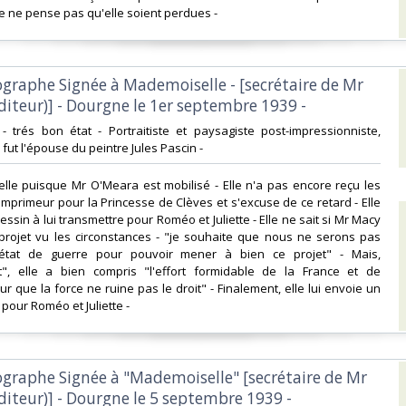
e ne pense pas qu'elle soient perdues - ‎
tographe Signée à Mademoiselle - [secrétaire de Mr
iteur)] - Dourgne le 1er septembre 1939 -‎
- trés bon état - Portraitiste et paysagiste post-impressionniste,
ut l'épouse du peintre Jules Pascin -‎
 à elle puisque Mr O'Meara est mobilisé - Elle n'a pas encore reçu les
imprimeur pour la Princesse de Clèves et s'excuse de ce retard - Elle
essin à lui transmettre pour Roméo et Juliette - Elle ne sait si Mr Macy
 projet vu les circonstances - "je souhaite que nous ne serons pas
état de guerre pour pouvoir mener à bien ce projet" - Mais,
t", elle a bien compris "l'effort formidable de la France et de
ur que la force ne ruine pas le droit" - Finalement, elle lui envoie un
our Roméo et Juliette - ‎
tographe Signée à "Mademoiselle" [secrétaire de Mr
iteur)] - Dourgne le 5 septembre 1939 -‎