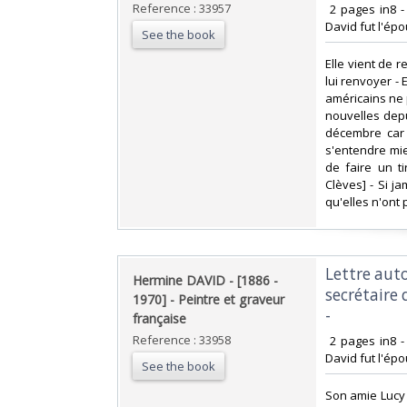
Reference : 33957
‎ 2 pages in8 
David fut l'épo
See the book
‎Elle vient de 
lui renvoyer -
américains ne 
nouvelles depu
décembre car 
s'entendre mie
de faire un t
Clèves] - Si j
qu'elles n'ont p
‎Lettre au
‎Hermine DAVID - [1886 -
secrétaire 
1970] - Peintre et graveur
-‎
française‎
Reference : 33958
‎ 2 pages in8 
David fut l'épo
See the book
‎Son amie Lucy 