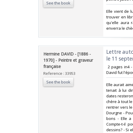
See the book
‎Elle vient de 
trouver en libr
qu'elle aura 
enverra le chèq
‎Lettre au
‎Hermine DAVID - [1886 -
le 11 septe
1970] - Peintre et graveur
française‎
‎ 2 pages in4 
David fut l'épo
Reference : 33953
See the book
‎Elle aurait ai
tenait à lui d
dates resteront
chère à tout l
rentrer vers l
Dourgne - Pour
bons - Elle a
Compte-t-il p
dessins? - Si e