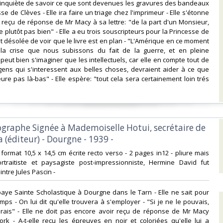
est inquiète de savoir ce que sont devenues les gravures des bandeaux
se de Clèves - Elle ira faire un triage chez l'imprimeur - Elle s'étonne
 reçu de réponse de Mr Macy à sa lettre: "de la part d'un Monsieur,
 plutôt pas bien" - Elle a eu trois souscripteurs pour la Princesse de
st désolée de voir que le livre est en plan - "L'Amérique en ce moment
la crise que nous subissons du fait de la guerre, et en pleine
peut bien s'imaginer que les intellectuels, car elle en compte tout de
gens qui s'interessent aux belles choses, devraient aider à ce que
eure pas là-bas" - Elle espère: "tout cela sera certainement loin trés
tographe Signée à Mademoiselle Hotui, secrétaire de
(éditeur) - Dourgne - 1939 -‎
 format 10,5 x 14,5 cm écrite recto verso - 2 pages in12 - pliure mais
rtraitiste et paysagiste post-impressionniste, Hermine David fut
ntre Jules Pascin -‎
abbaye Sainte Scholastique à Dourgne dans le Tarn - Elle ne sait pour
ps - On lui dit qu'elle trouvera à s'employer - "Si je ne le pouvais,
rerais" - Elle ne doit pas encore avoir reçu de réponse de Mr Macy
rk - A-t-elle reçu les épreuves en noir et coloriées qu'elle lui a