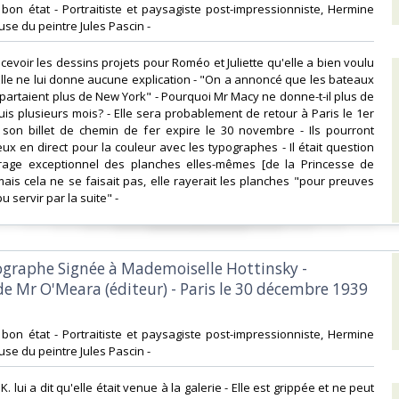
- bon état - Portraitiste et paysagiste post-impressionniste, Hermine
use du peintre Jules Pascin -‎
recevoir les dessins projets pour Roméo et Juliette qu'elle a bien voulu
 Elle ne lui donne aucune explication - "On a annoncé que les bateaux
partaient plus de New York" - Pourquoi Mr Macy ne donne-t-il plus de
is plusieurs mois? - Elle sera probablement de retour à Paris le 1er
son billet de chemin de fer expire le 30 novembre - Ils pourront
ux en direct pour la couleur avec les typographes - Il était question
irage exceptionnel des planches elles-mêmes [de la Princesse de
amais cela ne se faisait pas, elle rayerait les planches "pour preuves
u servir par la suite" - ‎
tographe Signée à Mademoiselle Hottinsky -
de Mr O'Meara (éditeur) - Paris le 30 décembre 1939
- bon état - Portraitiste et paysagiste post-impressionniste, Hermine
use du peintre Jules Pascin -‎
K. lui a dit qu'elle était venue à la galerie - Elle est grippée et ne peut