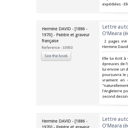
expédiées - Ell
‎Lettre au
‎Hermine DAVID - [1886 -
O'Meara (éd
1970] - Peintre et graveur
française‎
‎ 2 pages in4 
Hermine David f
Reference : 33950
See the book
‎Elle lui écrit
épreuves de l'
lui envoie un d
poursuivra le
vraiment en 
"naturellemen
l'Angleterre po
second dessin p
‎Lettre au
‎Hermine DAVID - [1886 -
O'Meara (éd
1970] - Peintre et graveur