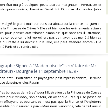
 bon état malgré quelques petits accrocs marginaux - Portraitiste et
st-impressionniste, Hermine David fut l'épouse du peintre Jules
e," malgré le grand malheur qui s'est abattu sur la France - la guerre -
e la Princesse de Clèves"- Elle sait bien que les événements actuels
ves pour penser aux "choses aimables" que sont ces illustrations,
 sa conscience ne lui reprochera pas de n'avoir pas mené à bien sa
 qui reste à lui devoir sur le livre, elle peut attendre encore - Elle
 à Paris et se rendre utile - ‎
tographe Signée à "Mademoiselle" secrétaire de Mr
iteur) - Dourgne le 11 septembre 1939 -‎
 bon état - Portraitiste et paysagiste post-impressionniste, Hermine
use du peintre Jules Pascin -‎
e "les épreuves dernières" pour l'illustration de la Princesse de CLèves
ettre pour Mr Macy, son éditeur, en Amérique - "Ce qui se passe en
n effrayant, et pourtant ce n'est pas que la France et l'Angleterre
possible pour sauver la paix - Mais nous vaincrons, cela ne fait aucun