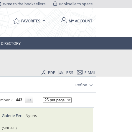
Write to the booksellers
Bookseller's space
FAVORITES
MY ACCOUNT
 DIRECTORY
PDF
RSS
E-MAIL
Refine
umber ?
OK
Galerie Fert
- Nyons
(SNCAO)