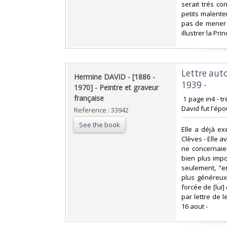
serait trés co
petits malent
pas de mener à 
illustrer la Pri
‎Lettre aut
‎Hermine DAVID - [1886 -
1939 -‎
1970] - Peintre et graveur
française‎
‎ 1 page in4 - 
David fut l'épo
Reference : 33942
See the book
‎Elle a déjà e
Clèves - Elle a
ne concernaien
bien plus impo
seulement, "en
plus généreux
forcée de [lui
par lettre de 
16 aout - ‎