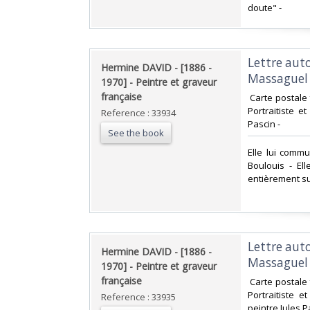
doute" - ‎
‎Lettre au
‎Hermine DAVID - [1886 -
Massaguel l
1970] - Peintre et graveur
française‎
‎ Carte postale
Portraitiste e
Reference : 33934
Pascin -‎
See the book
‎Elle lui com
Boulouis - El
entièrement su
‎Lettre au
‎Hermine DAVID - [1886 -
Massaguel l
1970] - Peintre et graveur
française‎
‎ Carte postale
Portraitiste 
Reference : 33935
peintre Jules Pa