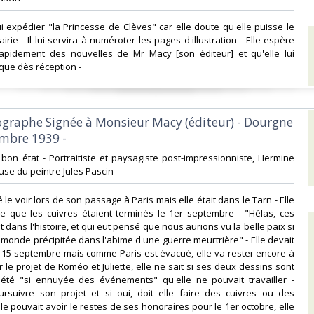
lui expédier "la Princesse de Clèves" car elle doute qu'elle puisse le
airie - Il lui servira à numéroter les pages d'illustration - Elle espère
rapidement des nouvelles de Mr Macy [son éditeur] et qu'elle lui
ue dès réception - ‎
tographe Signée à Monsieur Macy (éditeur) - Dourgne
mbre 1939 -‎
- bon état - Portraitiste et paysagiste post-impressionniste, Hermine
use du peintre Jules Pascin -‎
mé le voir lors de son passage à Paris mais elle était dans le Tarn - Elle
ire que les cuivres étaient terminés le 1er septembre - "Hélas, ces
 dans l'histoire, et qui eut pensé que nous aurions vu la belle paix si
e monde précipitée dans l'abime d'une guerre meurtrière" - Elle devait
e 15 septembre mais comme Paris est évacué, elle va rester encore à
 le projet de Roméo et Juliette, elle ne sait si ses deux dessins sont
 été "si ennuyée des événements" qu'elle ne pouvait travailler -
oursuivre son projet et si oui, doit elle faire des cuivres ou des
lle pouvait avoir le restes de ses honoraires pour le 1er octobre, elle