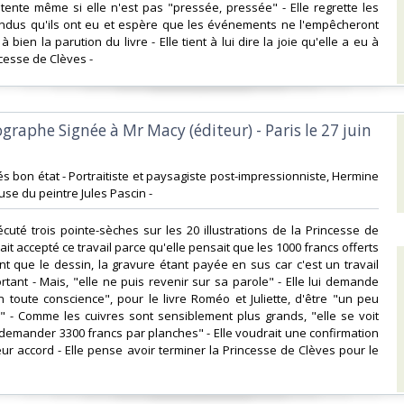
ntente même si elle n'est pas "pressée, pressée" - Elle regrette les
endus qu'ils ont eu et espère que les événements ne l'empêcheront
bien la parution du livre - Elle tient à lui dire la joie qu'elle a eu à
ncesse de Clèves - ‎
ographe Signée à Mr Macy (éditeur) - Paris le 27 juin
trés bon état - Portraitiste et paysagiste post-impressionniste, Hermine
use du peintre Jules Pascin -‎
xécuté trois pointe-sèches sur les 20 illustrations de la Princesse de
vait accepté ce travail parce qu'elle pensait que les 1000 francs offerts
t que le dessin, la gravure étant payée en sus car c'est un travail
rtant - Mais, "elle ne puis revenir sur sa parole" - Elle lui demande
 toute conscience", pour le livre Roméo et Juliette, d'être "un peu
" - Comme les cuivres sont sensiblement plus grands, "elle se voit
] demander 3300 francs par planches" - Elle voudrait une confirmation
leur accord - Elle pense avoir terminer la Princesse de Clèves pour le