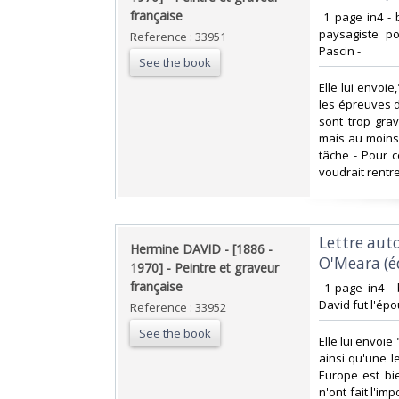
française‎
‎ 1 page in4 -
paysagiste po
Reference : 33951
Pascin -‎
See the book
‎Elle lui envoi
les épreuves d
sont trop gra
mais au moins
tâche - Pour ce
voudrait rentrer
‎Lettre au
‎Hermine DAVID - [1886 -
O'Meara (éd
1970] - Peintre et graveur
française‎
‎ 1 page in4 -
David fut l'épo
Reference : 33952
See the book
‎Elle lui envoi
ainsi qu'une l
Europe est bie
n'ont fait l'im