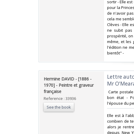
sortir - Elle 
pour la Princes
de n'avoir pas
cela me semble
Clèves - Elle e
ne subit pas 
prospérité, on 
même, et les 
l'édition ne m
bientôt" - ‎
‎Lettre au
‎Hermine DAVID - [1886 -
Mr O'Meara 
1970] - Peintre et graveur
française‎
‎ Carte postale
bon état - Po
Reference : 33936
l'épouse du pei
See the book
‎Elle est à l'
combien de tem
alors je rent
depuis New Yo