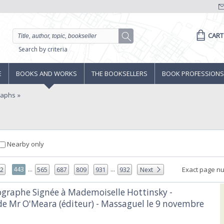
CART
Search by criteria
E
BOOKS AND WORKS
THE BOOKSELLERS
BOOK PROFESSIONS
raphs
Nearby only
...
...
443
Exact page n
42
565
687
809
931
932
Next
tographe Signée à Mademoiselle Hottinsky -
 de Mr O'Meara (éditeur) - Massaguel le 9 novembre