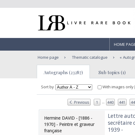
HOME PAG
Home page
Thematic catalogue
Autog
Autographs (23287)
Sub topics (1)
Sort by
With images only
...
Previous
1
440
441
4
‎Lettre au
‎Hermine DAVID - [1886 -
secrétaire
1970] - Peintre et graveur
1939 -‎
française‎