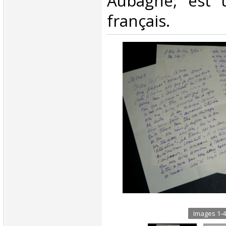
Aubagne, est u
français.‎
Images 1-4