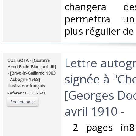
changera d
permettra un
plus régulier de 
‎Lettre auto
‎GUS BOFA - [Gustave
Henri Emile Blanchot dit]
- [Brive-la-Gaillarde 1883
signée à "Ch
- Aubagne 1968] -
Illustrateur français‎
[Georges Doc
Reference : GF32683
See the book
avril 1910 -‎
‎ 2 pages in8