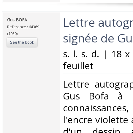
‎Lettre auto
‎Gus BOFA‎
Reference : 64369
signée de Gu
(1950)
See the book
‎s. l. s. d. | 18
feuillet‎
‎Lettre autogr
Gus Bofa à l
connaissances
l'encre violett
d'un dessin 