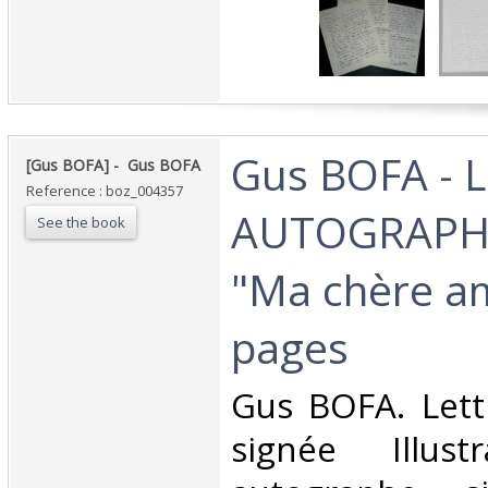
‎Gus BOFA - 
‎[Gus BOFA] - ‎ ‎Gus BOFA‎
Reference : boz_004357
AUTOGRAPH
See the book
"Ma chère am
pages‎
‎Gus BOFA. Let
signée Illust