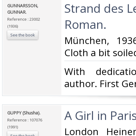
‎Strand des 
‎GUNNARSSON,
GUNNAR.‎
Roman.‎
Reference : 23002
(1936)
See the book
‎München, 1936
Cloth a bit soiled
‎With dedicat
author. First Ge
‎A Girl in Paris.
‎GUPPY (Shusha).‎
Reference : 107076
(1991)
‎London Hein
See the book