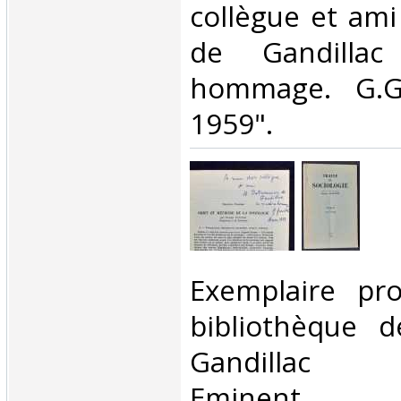
collègue et ami
de Gandillac
hommage. G.Gu
1959". ‎
‎Exemplaire pr
bibliothèque 
Gandillac (
Eminent uni