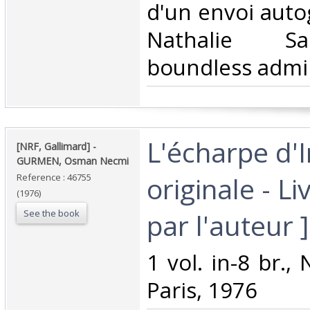
d'un envoi auto
Nathalie Sa
boundless admira
‎L'écharpe d'I
‎[NRF, Gallimard] - ‎
‎GURMEN, Osman Necmi‎
originale - L
Reference : 46755
(1976)
See the book
par l'auteur ]‎
‎1 vol. in-8 br.,
Paris, 1976‎