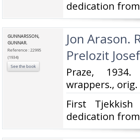
dedication from 
‎Jon Arason.
‎GUNNARSSON,
GUNNAR.‎
Prelozit Jose
Reference : 22995
(1934)
See the book
‎Praze, 1934.
wrappers., orig. d
‎First Tjekkish
dedication from 