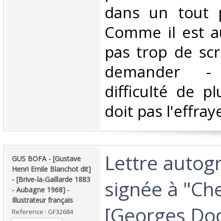
dans un tout p
Comme il est au 
pas trop de scr
demander -
difficulté de p
doit pas l'effray
‎Lettre auto
‎GUS BOFA - [Gustave
Henri Emile Blanchot dit]
- [Brive-la-Gaillarde 1883
signée à "Ch
- Aubagne 1968] -
Illustrateur français‎
[Georges Doc
Reference : GF32684