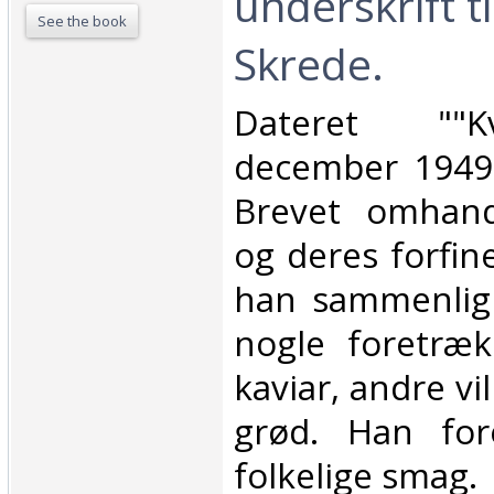
underskrift t
See the book
Skrede.‎
‎Dateret ""K
december 1949"
Brevet omhandl
og deres forfi
han sammenlig
nogle foretræk
kaviar, andre v
grød. Han for
folkelige smag.‎