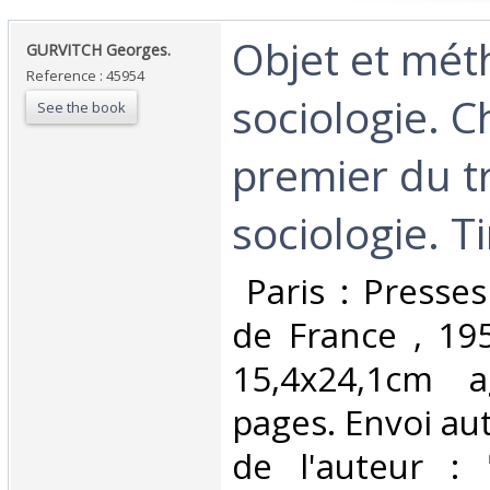
‎Objet et mé
‎GURVITCH Georges. ‎
Reference : 45954
sociologie. C
See the book
premier du t
sociologie. Tir
‎ Paris : Presse
de France , 19
15,4x24,1cm 
pages. Envoi au
de l'auteur :