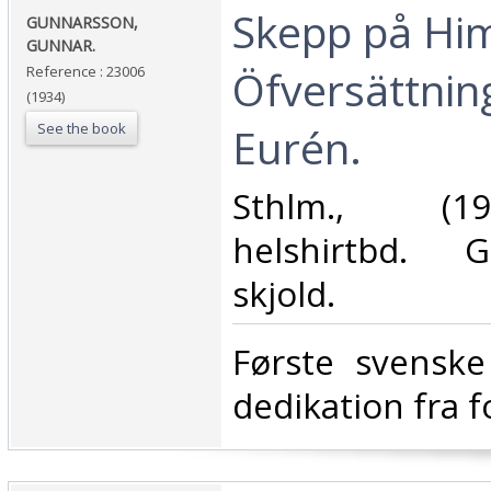
‎Skepp på Hi
‎GUNNARSSON,
GUNNAR.‎
Öfversättnin
Reference : 23006
(1934)
See the book
Eurén.‎
‎Sthlm., (1
helshirtbd. 
skjold.‎
‎Første svensk
dedikation fra f