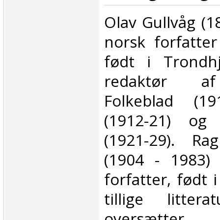
‎Olav Gullvåg (1
norsk forfatter
født i Trondh
redaktør a
Folkeblad (19
(1912-21) og
(1921-29). Ra
(1904 - 1983)
forfatter, født 
tillige littera
oversætter.‎