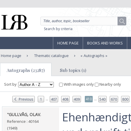
Search by criteria
HOME PAGE
BOOKS AND WORKS
Home page
Thematic catalogue
Autographs
Autographs (23287)
Sub topics (1)
Sort by
With images only
Nearby only
...
...
410
Previous
1
407
408
409
540
670
800
‎Ehenhændig
‎"GULLVÅG, OLAV.‎
Reference : 40164
(1949)