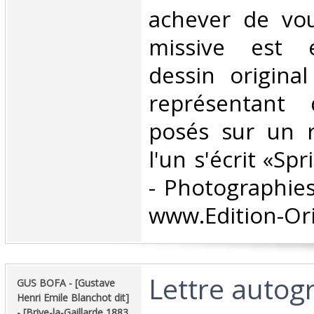
achever de vou
missive est e
dessin origina
représentant 
posés sur un r
l'un s'écrit «Sp
- Photographies
www.Edition-Ori
‎Lettre auto
‎GUS BOFA - [Gustave
Henri Emile Blanchot dit]
- [Brive-la-Gaillarde 1883