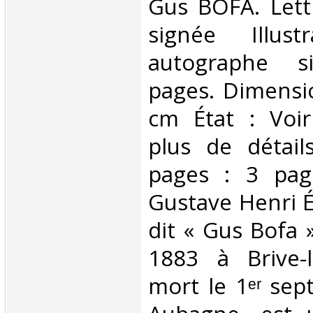
‎Gus BOFA. Let
signée Illust
autographe 
pages. Dimensio
cm État : Voi
plus de détai
pages : 3 pa
Gustave Henri É
dit « Gus Bofa 
1883 à Brive-l
mort le 1ᵉʳ se