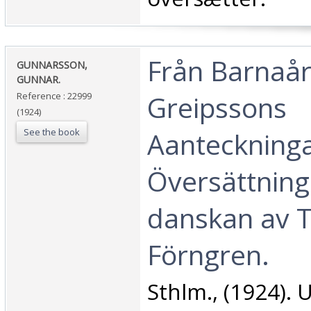
‎Från Barnaå
‎GUNNARSSON,
GUNNAR.‎
Greipssons
Reference : 22999
(1924)
See the book
Aanteckninga
Översättning
danskan av 
Förngren.‎
‎Sthlm., (1924). 