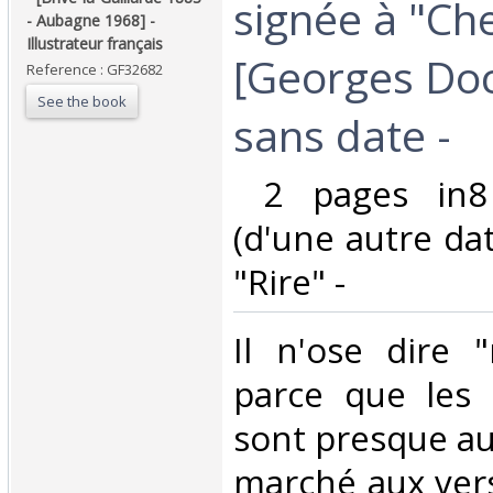
signée à "Ch
- Aubagne 1968] -
Illustrateur français‎
[Georges Doc
Reference : GF32682
See the book
sans date -‎
‎ 2 pages in8
(d'une autre dat
"Rire" -‎
‎Il n'ose dire 
parce que les 
sont presque aus
marché aux vers