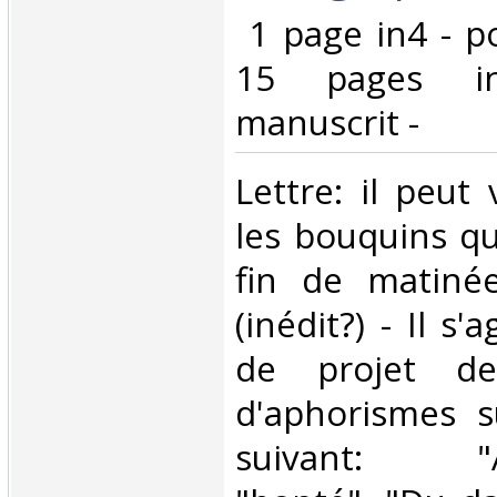
‎ 1 page in4 - p
15 pages i
manuscrit -‎
‎Lettre: il peut
les bouquins qu
fin de matinée
(inédit?) - Il s'
de projet de 
d'aphorismes su
suivant: "Au