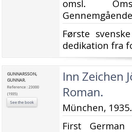
omsl. Oms
Gennemgående s
‎Første svensk
dedikation fra f
‎Inn Zeichen 
‎GUNNARSSON,
GUNNAR.‎
Roman.‎
Reference : 23000
(1935)
See the book
‎München, 1935. 
‎First German 