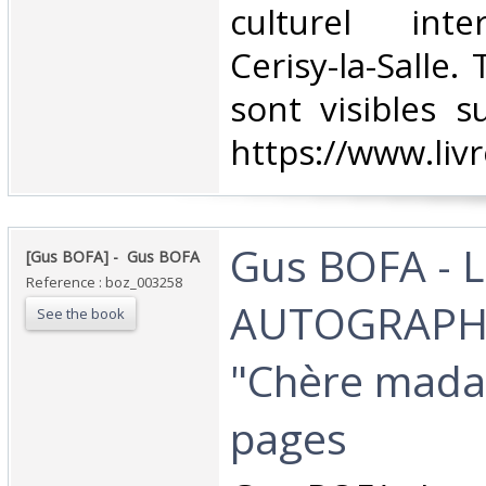
culturel inte
Cerisy-la-Salle.
sont visibles s
https://www.liv
‎Gus BOFA - 
‎[Gus BOFA] - ‎ ‎Gus BOFA‎
Reference : boz_003258
AUTOGRAPH
See the book
"Chère mada
pages‎