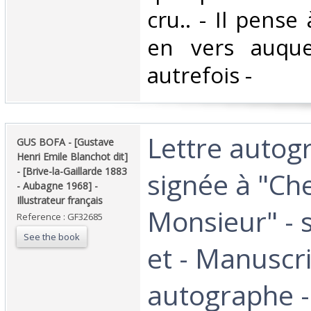
cru.. - Il pense
en vers auquel 
autrefois - ‎
‎Lettre auto
‎GUS BOFA - [Gustave
Henri Emile Blanchot dit]
- [Brive-la-Gaillarde 1883
signée à "Ch
- Aubagne 1968] -
Illustrateur français‎
Monsieur" - 
Reference : GF32685
See the book
et - Manuscri
autographe -‎