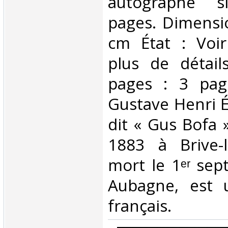
autographe 
pages. Dimensio
cm État : Voi
plus de détai
pages : 3 pa
Gustave Henri É
dit « Gus Bofa 
1883 à Brive-l
mort le 1ᵉʳ se
Aubagne, est u
français.‎