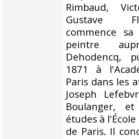
Rimbaud, Vic
Gustave Fl
commence sa 
peintre aupr
Dehodencq, p
1871 à l'Acad
Paris dans les a
Joseph Lefebv
Boulanger, et
études à l'École
de Paris. Il co