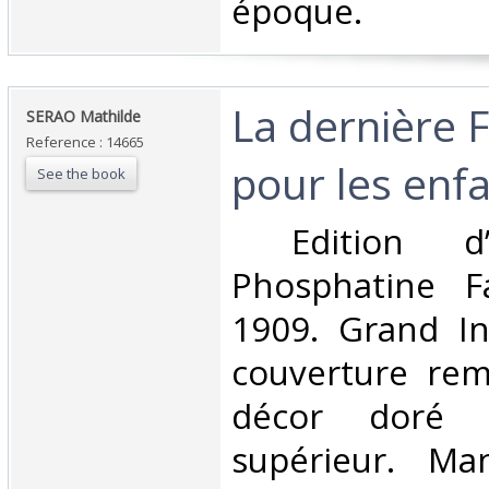
époque. ‎
‎La dernière 
‎SERAO Mathilde‎
Reference : 14665
pour les enfa
See the book
‎ Edition d
Phosphatine Fal
1909. Grand In
couverture rem
décor doré 
supérieur. Ma