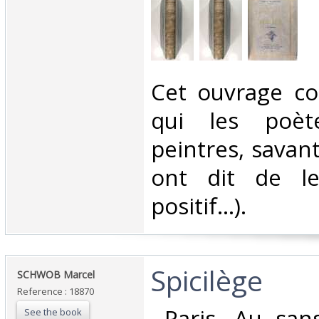
‎Cet ouvrage co
qui les poète
peintres, savan
ont dit de l
positif...). ‎
‎Spicilège‎
‎SCHWOB Marcel‎
Reference : 18870
‎ Paris, Au san
See the book