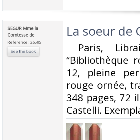
‎La soeur de G
‎SEGUR Mme la
Comtesse de‎
Reference : 26595
‎ Paris, Libra
See the book
“Bibliothèque r
12, pleine per
rouge ornée, tr
348 pages, 72 il
Castelli. Exemplai