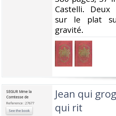
Castelli. Deux 
sur le plat su
gravité.‎
‎Jean qui gro
‎SEGUR Mme la
Comtesse de‎
qui rit‎
Reference : 27677
See the book