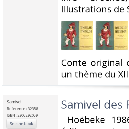
Illustrations de 
‎Conte original
un thème du XIIIe
‎Samivel des 
‎Samivel‎
Reference : 32358
ISBN : 2905292059
‎ Hoëbeke 1986
See the book