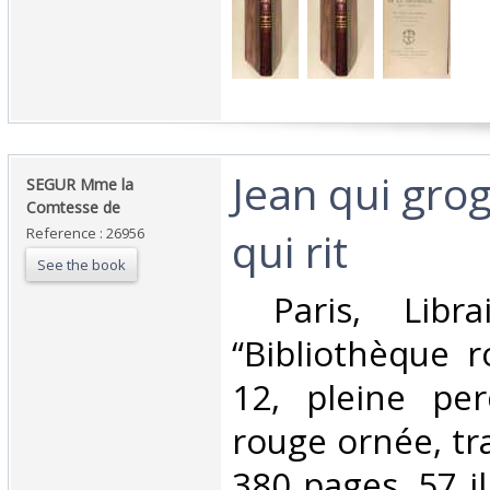
‎Jean qui gro
‎SEGUR Mme la
Comtesse de‎
qui rit‎
Reference : 26956
See the book
‎ Paris, Libra
“Bibliothèque r
12, pleine per
rouge ornée, tr
380 pages, 57 il