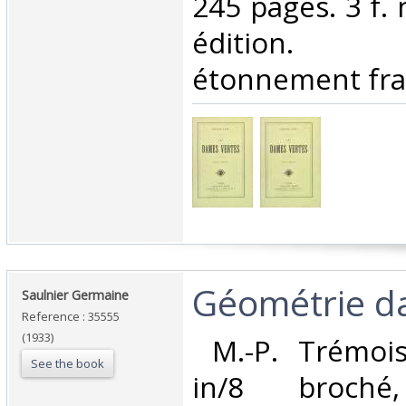
245 pages. 3 f.
édition. 
étonnement frai
‎Géométrie da
‎Saulnier Germaine‎
Reference : 35555
(1933)
‎ M.-P. Trémois
See the book
in/8 broché,