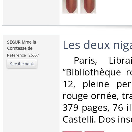
‎Les deux nig
‎SEGUR Mme la
Comtesse de‎
Reference : 26557
‎ Paris, Libra
See the book
“Bibliothèque r
12, pleine per
rouge ornée, tr
379 pages, 76 il
Castelli. Dos inso