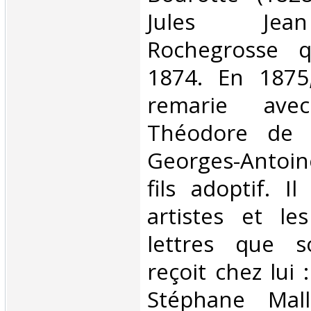
Jules Jea
Rochegrosse 
1874. En 1875
remarie ave
Théodore de B
Georges-Antoi
fils adoptif. I
artistes et l
lettres que s
reçoit chez lui 
Stéphane Mall