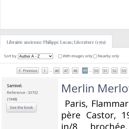
Librairie ancienne Philippe Lucas; Literature (1359)
Sort by
With images only
Nearby only
...
...
49
Previous
1
46
47
48
50
51
52
53
‎Merlin Merlot
‎Samivel.‎
Reference : 33732
(1948)
‎ Paris, Flamma
See the book
père Castor, 1
in/8 brochée