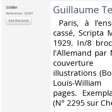
‎Guillaume Tel
‎Schiller‎
Reference : 32307
‎ Paris, à l’e
See the book
cassé, Scripta 
1929. In/8 broc
l'Allemand par 
couverture 
illustrations (B
Louis-Willia
pages. Exempl
(N° 2295 sur Ches