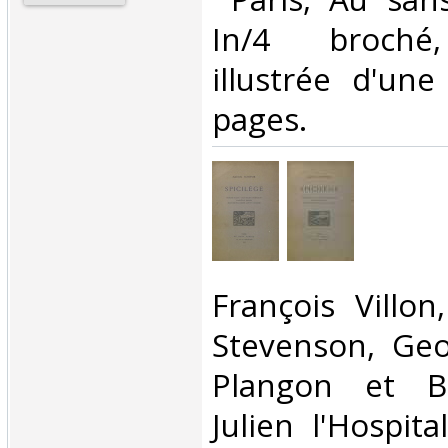
In/4 broché,
illustrée d'une
pages.‎
‎François Villo
Stevenson, Geo
Plangon et Ba
Julien l'Hospita