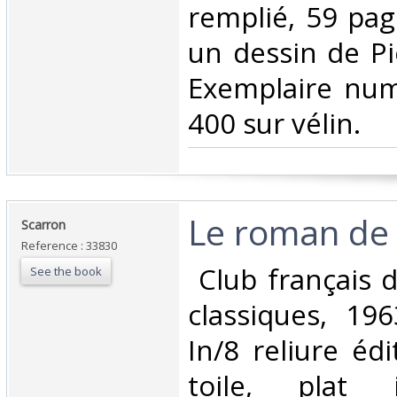
remplié, 59 pag
un dessin de Pi
Exemplaire num
400 sur vélin.‎
‎Le roman de 
‎Scarron‎
Reference : 33830
‎ Club français d
See the book
classiques, 19
In/8 reliure éd
toile, plat i