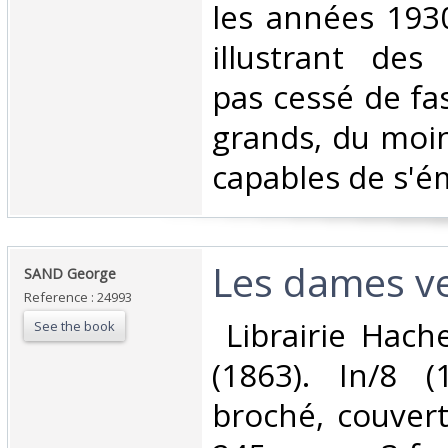
les années 1930
illustrant des
pas cessé de fas
grands, du moi
capables de s'éme
‎Les dames ve
‎SAND George‎
Reference : 24993
‎ Librairie Hache
See the book
(1863). In/8 
broché, couver