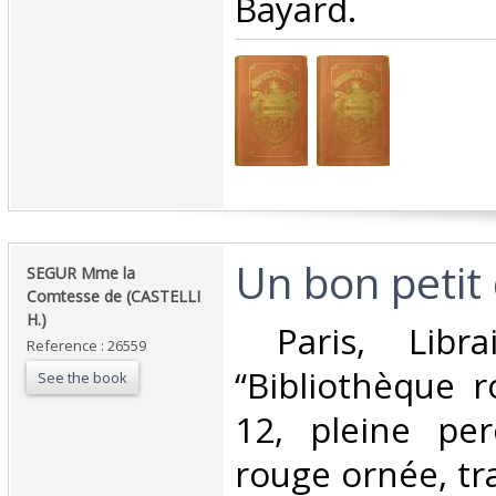
Bayard.‎
‎Un bon petit 
‎SEGUR Mme la
Comtesse de (CASTELLI
H.)‎
‎ Paris, Libra
Reference : 26559
“Bibliothèque r
See the book
12, pleine per
rouge ornée, tr