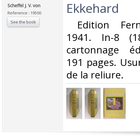
‎Ekkehard‎
‎Scheffel J. V. von‎
Reference : 19500
‎ Edition Fer
See the book
1941. In-8 (
cartonnage édi
191 pages. Usur
de la reliure.‎