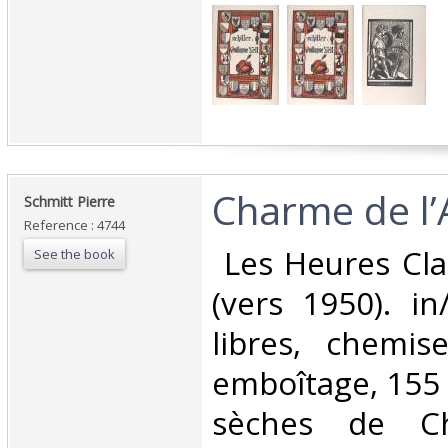
‎Charme de l’A
‎Schmitt Pierre‎
Reference : 4744
‎ Les Heures Clai
See the book
(vers 1950). in
libres, chemis
emboîtage, 155 
sèches de C