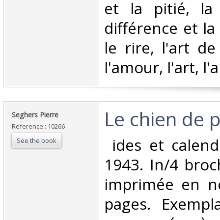
et la pitié, la
différence et l
le rire, l'art d
l'amour, l'art, l'a
‎Le chien de p
‎Seghers Pierre‎
Reference : 10266
‎ ides et calen
See the book
1943. In/4 broc
imprimée en no
pages. Exempl