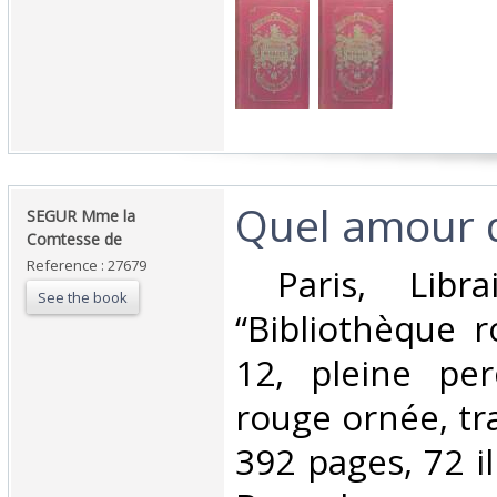
‎Quel amour d
‎SEGUR Mme la
Comtesse de‎
Reference : 27679
‎ Paris, Libra
See the book
“Bibliothèque r
12, pleine per
rouge ornée, tr
392 pages, 72 il