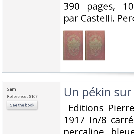
390 pages, 100
par Castelli. Per
‎Un pékin sur 
‎Sem‎
Reference : 8167
‎ Editions Pierre
See the book
1917 In/8 carré
percaline bleu