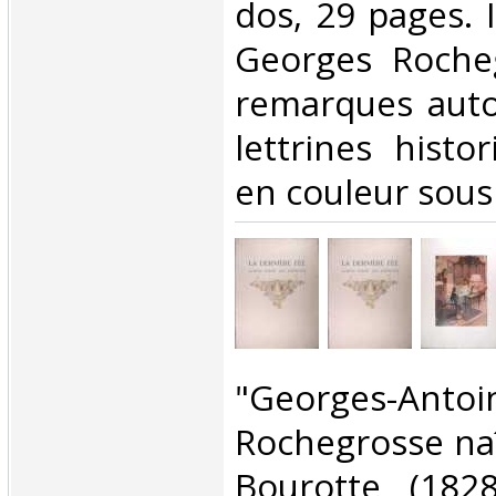
dos, 29 pages. I
Georges Rocheg
remarques auto
lettrines histo
en couleur sous 
‎"Georges-Antoi
Rochegrosse naî
Bourotte (182