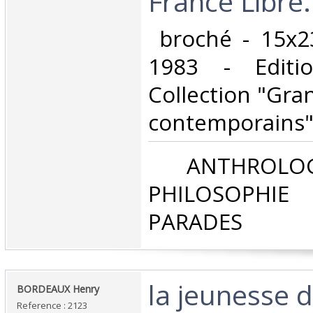
France Libre.‎
‎ broché - 15x2
1983 - Editi
Collection "Gr
contemporains"
‎ ANTHROLOG
PHILOSOPHIE 
PARADES‎
‎la jeunesse 
‎BORDEAUX Henry‎
Reference : 2123