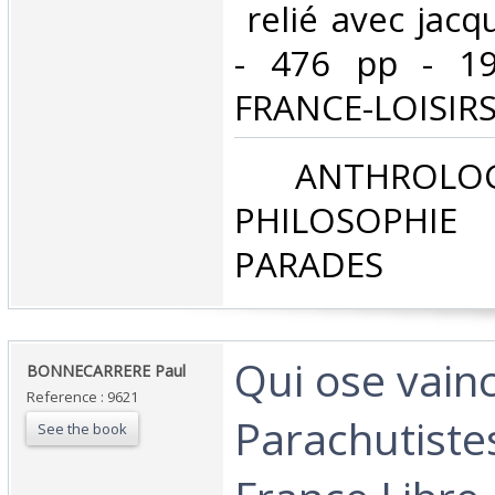
‎ relié avec jac
- 476 pp - 19
FRANCE-LOISIRS, 
‎ ANTHROLOG
PHILOSOPHIE 
PARADES‎
‎Qui ose vain
‎BONNECARRERE Paul‎
Reference : 9621
Parachutiste
See the book