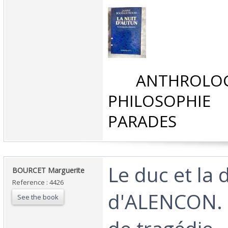
‎ ANTHROLOG
PHILOSOPHIE 
PARADES‎
‎Le duc et la
‎BOURCET Marguerite‎
Reference : 4426
d'ALENCON. 
See the book