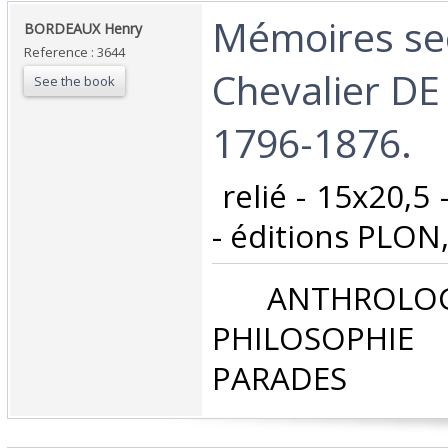
‎Mémoires se
‎BORDEAUX Henry‎
Reference : 3644
Chevalier DE
See the book
1796-1876.‎
‎ relié - 15x20,5
- éditions PLON, 
‎ ANTHROLOG
PHILOSOPHIE 
PARADES‎