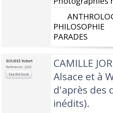
Photographies h
‎ ANTHROLOG
PHILOSOPHIE 
PARADES‎
‎CAMILLE JO
‎BOUBEE Robert‎
Reference : 2222
Alsace et à W
See the book
d'après des
inédits).‎