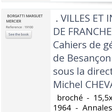
‎ . VILLES ET
‎ BORGATTI MARGUET
MERCIER‎
DE FRANCHE
Reference : 19100
See the book
Cahiers de g
de Besançon 
sous la direc
Michel CHEVA
‎ broché - 15,5
1964 - Annales 