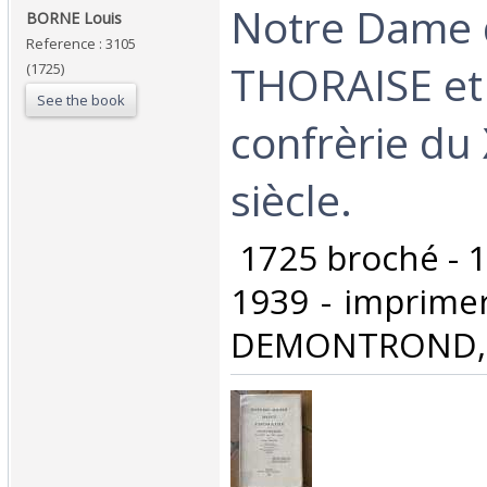
‎Notre Dame
‎BORNE Louis‎
Reference : 3105
THORAISE et
(1725)
See the book
confrèrie du
siècle.‎
‎ 1725 broché - 
1939 - imprime
DEMONTROND, B