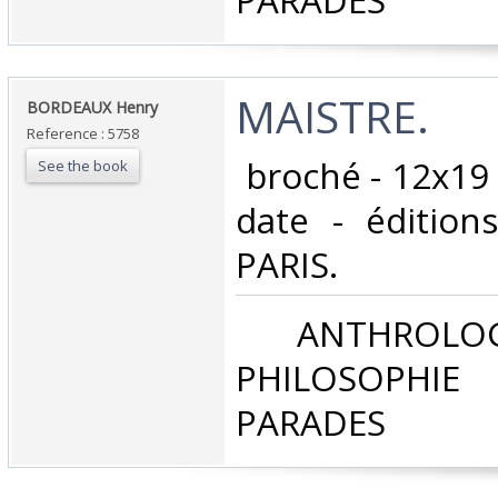
PARADES‎
‎MAISTRE.‎
‎BORDEAUX Henry‎
Reference : 5758
‎ broché - 12x19
See the book
date - édition
PARIS.‎
‎ ANTHROLOG
PHILOSOPHIE 
PARADES‎