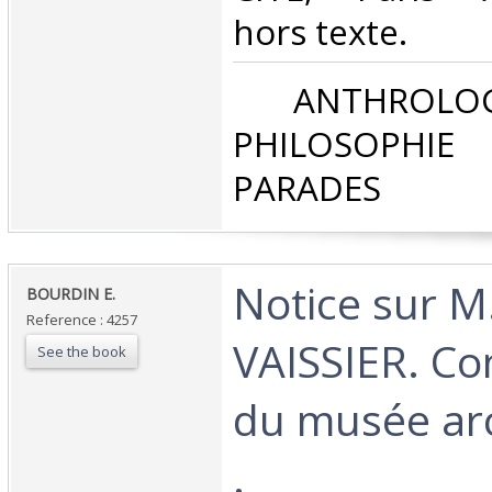
hors texte. ‎
‎ ANTHROLOG
PHILOSOPHIE 
PARADES‎
‎Notice sur M
‎BOURDIN E.‎
Reference : 4257
VAISSIER. Co
See the book
du musée ar
.‎