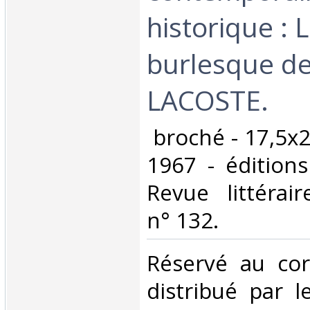
historique : 
burlesque 
LACOSTE. ‎
‎ broché - 17,5x2
1967 - édition
Revue littérair
n° 132. ‎
‎Réservé au co
distribué par l