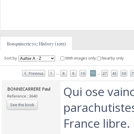
Bouquinerie70; History (1955)
Sort by
With images only
Nearby only
...
...
11
Previous
1
8
9
10
27
43
59
7
‎Qui ose vain
‎BONNECARRERE Paul‎
Reference : 3640
parachutistes
See the book
France libre.‎