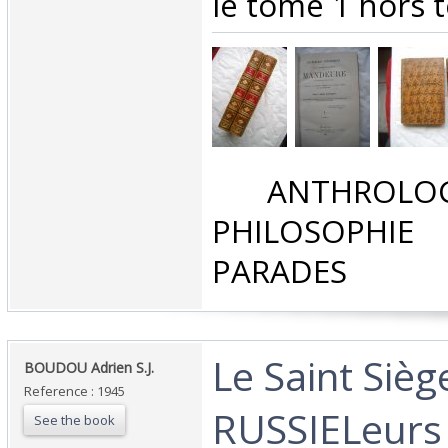
le tome 1 hors te
‎ ANTHROLOG
PHILOSOPHIE 
PARADES‎
‎Le Saint Sièg
‎BOUDOU Adrien S.J.‎
Reference : 1945
RUSSIELeurs 
See the book