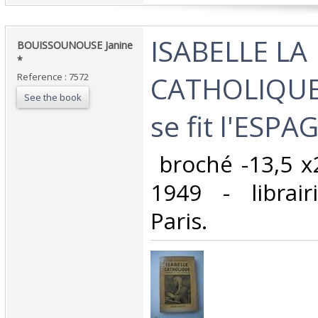
‎ISABELLE LA
‎BOUISSOUNOUSE Janine
*‎
CATHOLIQUE
Reference : 7572
See the book
se fit l'ESPAG
‎ broché -13,5 x
1949 - librai
Paris. ‎