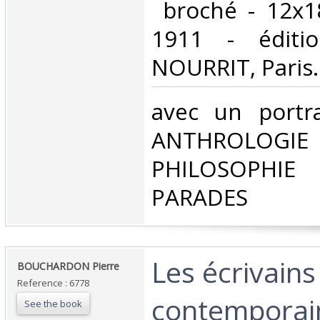
‎ broché - 12x1
1911 - éditi
NOURRIT, Paris.‎
‎avec un portr
ANTHROLOG
PHILOSOPHIE 
PARADES‎
‎Les écrivains
‎BOUCHARDON Pierre‎
Reference : 6778
contemporain
See the book