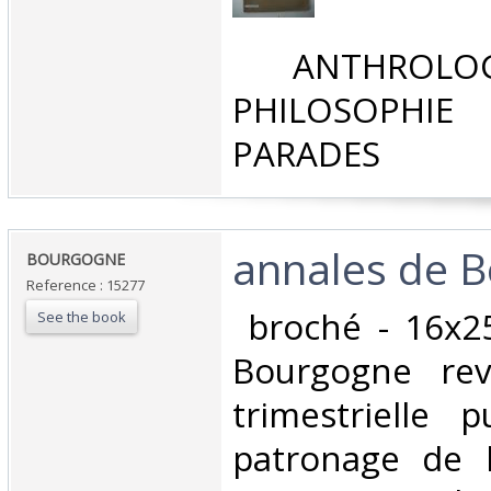
‎ ANTHROLOG
PHILOSOPHIE 
PARADES‎
‎annales de B
‎BOURGOGNE ‎
Reference : 15277
‎ broché - 16x2
See the book
Bourgogne rev
trimestrielle 
patronage de l