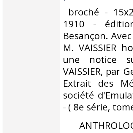
‎ broché - 15x
1910 - éditio
Besançon. Avec 
M. VAISSIER ho
une notice s
VAISSIER, par G
Extrait des M
société d'Emul
- ( 8e série, tome
‎ ANTHROLOG