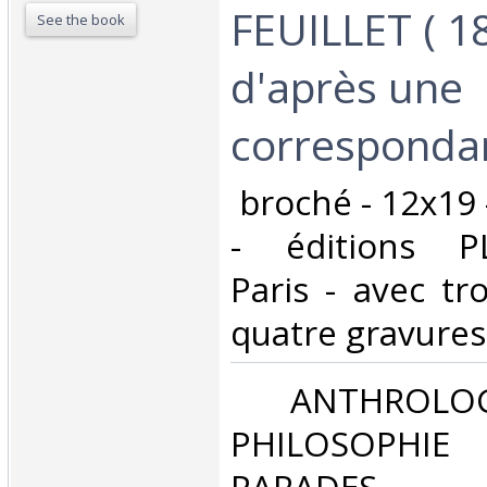
FEUILLET ( 1
See the book
d'après une
correspondan
‎ broché - 12x19
- éditions P
Paris - avec tro
quatre gravures‎
‎ ANTHROLOG
PHILOSOPHIE 