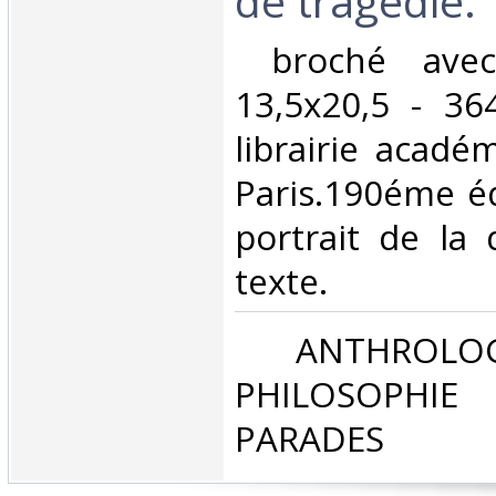
de tragédie.‎
‎ broché avec
13,5x20,5 - 36
librairie acadé
Paris.190éme éd
portrait de la
texte.‎
‎ ANTHROLOG
PHILOSOPHIE 
PARADES‎