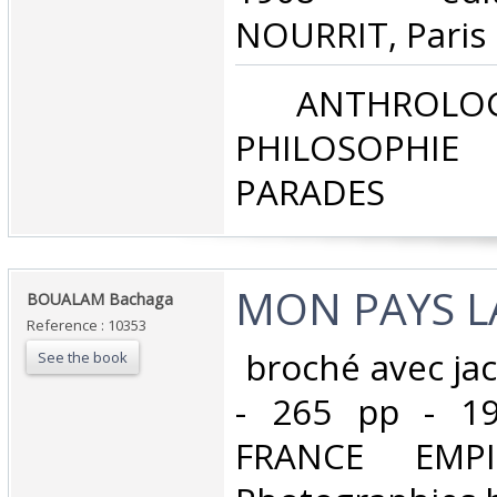
NOURRIT, Paris‎
‎ ANTHROLOG
PHILOSOPHIE 
PARADES‎
‎MON PAYS L
‎BOUALAM Bachaga‎
Reference : 10353
‎ broché avec ja
See the book
- 265 pp - 19
FRANCE EMPI