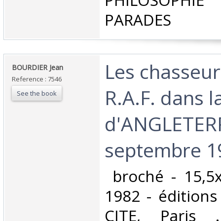
PHILOSOPHIE 
PARADES‎
‎Les chasseur
‎BOURDIER Jean‎
Reference : 7546
R.A.F. dans la
See the book
d'ANGLETERRE
septembre 194
‎ broché - 15,5
1982 - édition
CITE, Paris .