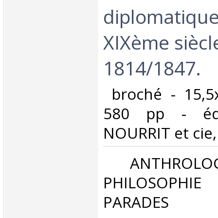
diplomatique
XIXème siècl
1814/1847. ‎
‎ broché - 15,5
580 pp - édi
NOURRIT et cie, P
‎ ANTHROLOG
PHILOSOPHIE 
PARADES‎