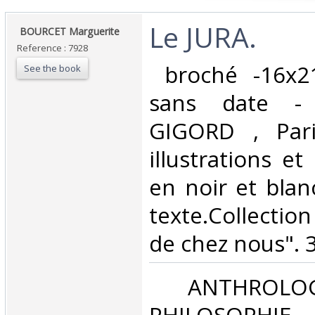
‎Le JURA. ‎
‎ BOURCET Marguerite‎
Reference : 7928
‎ broché -16x2
See the book
sans date - 
GIGORD , Pari
illustrations e
en noir et blan
texte.Collectio
de chez nous". 3
‎ ANTHROLOG