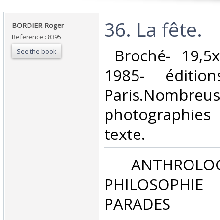
‎36. La fête. ‎
‎BORDIER Roger‎
Reference : 8395
‎ Broché- 19,5
See the book
1985- éditio
Paris.Nombreus
photographies
texte. ‎
‎ ANTHROLOG
PHILOSOPHIE 
PARADES‎