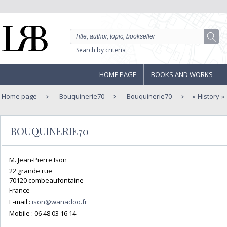
Search by criteria
HOME PAGE
BOOKS AND WORKS
Home page
Bouquinerie70
Bouquinerie70
History
BOUQUINERIE70
M. Jean-Pierre Ison
22 grande rue
70120 combeaufontaine
France
E-mail :
ison@wanadoo.fr
Mobile :
06 48 03 16 14