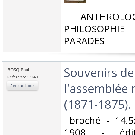
‎ ANTHROLOG
PHILOSOPHIE 
PARADES‎
‎Souvenirs de
‎BOSQ Paul‎
Reference : 2140
l'assemblée 
See the book
(1871-1875).‎
‎ broché - 14.
1908 - édit