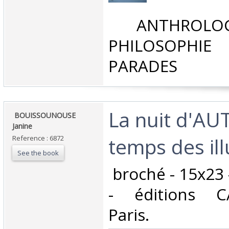
‎ ANTHROLOG
PHILOSOPHIE 
PARADES‎
‎La nuit d'A
‎ BOUISSOUNOUSE
Janine‎
temps des illu
Reference : 6872
See the book
‎ broché - 15x23
- éditions C
Paris. ‎