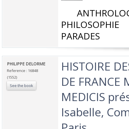
‎ ANTHROLOG
PHILOSOPHIE 
PARADES‎
‎HISTOIRE D
‎PHILIPPE DELORME ‎
Reference : 16848
DE FRANCE 
(1552)
See the book
MEDICIS pré
Isabelle, Co
Paris ‎