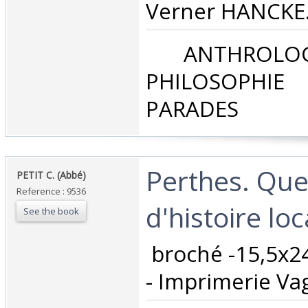
Verner HANCKE. 
‎ ANTHROLOG
PHILOSOPHIE 
PARADES‎
‎Perthes. Qu
‎PETIT C. (Abbé)‎
Reference : 9536
d'histoire loca
See the book
‎ broché -15,5x2
- Imprimerie Va