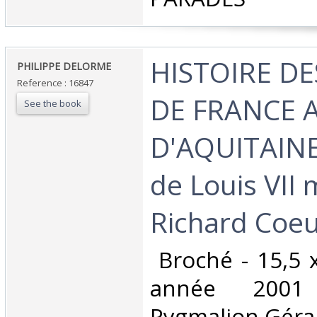
‎HISTOIRE D
‎PHILIPPE DELORME ‎
Reference : 16847
DE FRANCE 
See the book
D'AQUITAINE
de Louis VII
Richard Coeur
‎ Broché - 15,5 
année 2001 
Pygmalion Gérard