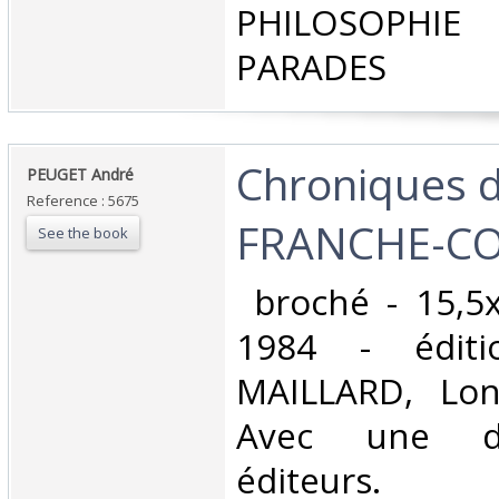
PHILOSOPHIE 
PARADES‎
‎Chroniques 
‎PEUGET André‎
Reference : 5675
FRANCHE-CO
See the book
‎ broché - 15,5
1984 - édit
MAILLARD, Lons
Avec une dé
éditeurs.‎