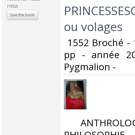
PRINCESSESC
(1552)
See the book
ou volages ‎
‎ 1552 Broché - 
pp - année 20
Pygmalion - ‎
‎ ANTHROLOG
PHILOSOPHIE 