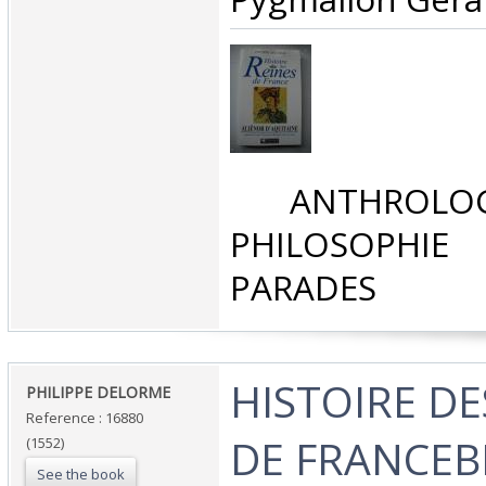
‎ ANTHROLOG
PHILOSOPHIE 
PARADES‎
‎HISTOIRE D
‎PHILIPPE DELORME‎
Reference : 16880
DE FRANCEB
(1552)
See the book