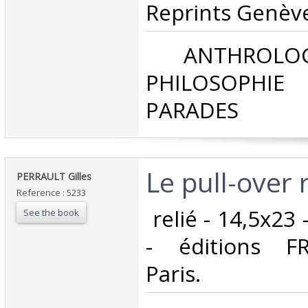
Reprints Genève 
‎ ANTHROLOG
PHILOSOPHIE 
PARADES‎
‎Le pull-over 
‎PERRAULT Gilles‎
Reference : 5233
‎ relié - 14,5x23
See the book
- éditions FR
Paris.‎