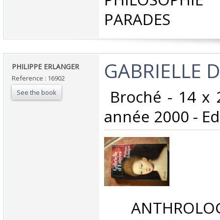
PARADES‎
‎GABRIELLE D
‎PHILIPPE ERLANGER‎
Reference : 16902
‎ Broché - 14 x 
See the book
année 2000 - Edit
‎ ANTHROLOG