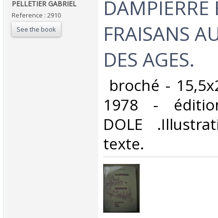
‎DAMPIERRE 
‎PELLETIER GABRIEL‎
Reference : 2910
FRAISANS A
See the book
DES AGES.‎
‎ broché - 15,5x
1978 - éditio
DOLE .Illustra
texte.‎