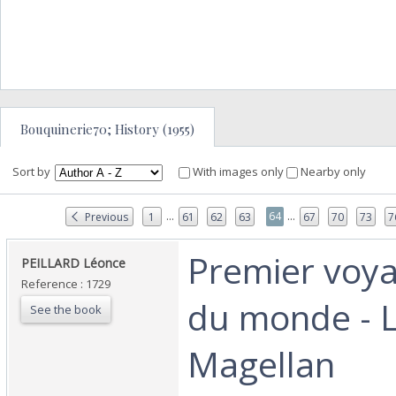
Bouquinerie70; History (1955)
Sort by
With images only
Nearby only
...
...
64
Previous
1
61
62
63
67
70
73
7
‎Premier voy
‎PEILLARD Léonce‎
Reference : 1729
du monde - 
See the book
Magellan‎