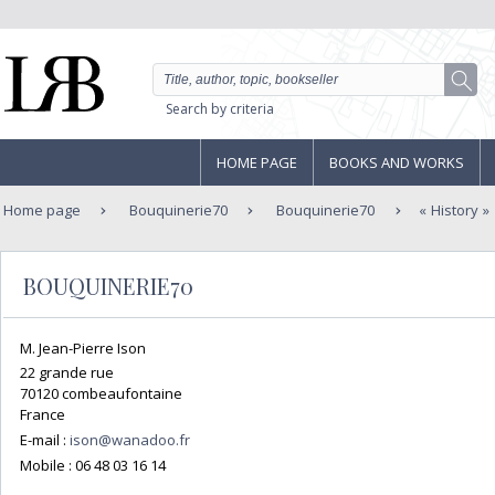
Search by criteria
HOME PAGE
BOOKS AND WORKS
Home page
Bouquinerie70
Bouquinerie70
History
BOUQUINERIE70
M. Jean-Pierre Ison
22 grande rue
70120 combeaufontaine
France
E-mail :
ison@wanadoo.fr
Mobile :
06 48 03 16 14