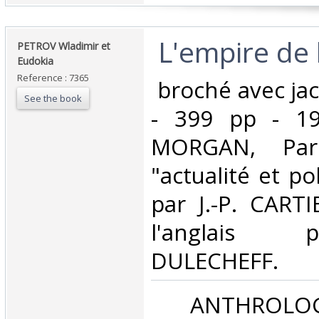
‎ L'empire de 
‎PETROV Wladimir et
Eudokia‎
Reference : 7365
‎ broché avec ja
See the book
- 399 pp - 19
MORGAN, Paris
"actualité et po
par J.-P. CARTI
l'anglais 
DULECHEFF. ‎
‎ ANTHROLOG