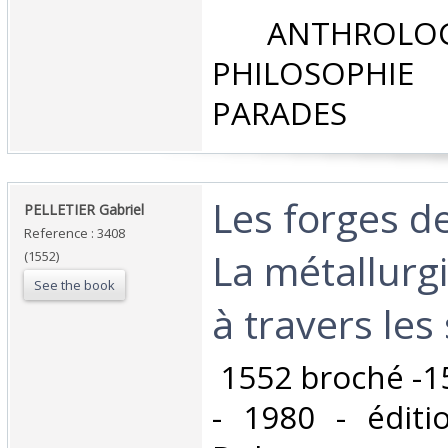
‎ ANTHROLOG
PHILOSOPHIE 
PARADES‎
‎Les forges 
‎PELLETIER Gabriel‎
Reference : 3408
La métallurg
(1552)
See the book
à travers les 
‎ 1552 broché -1
- 1980 - éditi