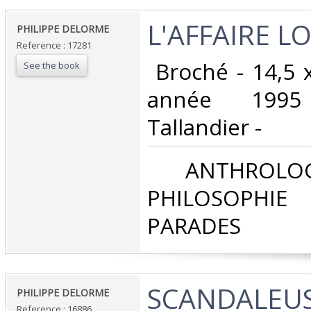
‎L'AFFAIRE LOU
‎PHILIPPE DELORME‎
Reference : 17281
‎ Broché - 14,5 
See the book
année 1995
Tallandier -‎
‎ ANTHROLOG
PHILOSOPHIE 
PARADES‎
‎SCANDALEU
‎PHILIPPE DELORME‎
Reference : 16886