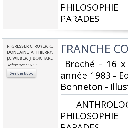
PHILOSOPHIE 
PARADES‎
‎FRANCHE CO
‎P. GRESSER,C. ROYER, C.
DONDAINE, A. THIERRY,
J.C.WIEBER, J. BOICHARD‎
‎ Broché - 16 x
Reference : 16751
année 1983 - Ed
See the book
Bonneton - illust
‎ ANTHROLOG
PHILOSOPHIE 
PARADES‎