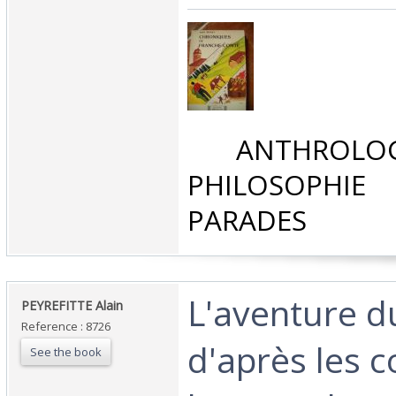
‎ ANTHROLOG
PHILOSOPHIE 
PARADES‎
‎L'aventure d
‎PEYREFITTE Alain ‎
Reference : 8726
d'après les c
See the book