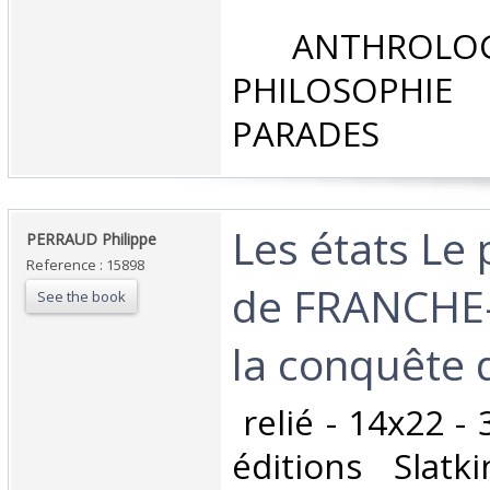
‎ ANTHROLOG
PHILOSOPHIE 
PARADES‎
‎Les états Le
‎PERRAUD Philippe‎
Reference : 15898
de FRANCHE
See the book
la conquête 
‎ relié - 14x22 -
éditions Slatk