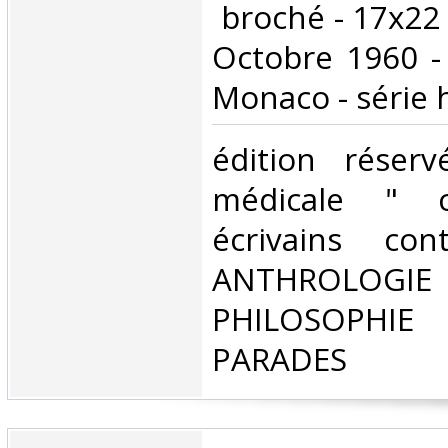
‎ broché - 17x22
Octobre 1960 - 
Monaco - série h
‎édition réser
médicale " co
écrivains con
ANTHROLOG
PHILOSOPHIE 
PARADES‎