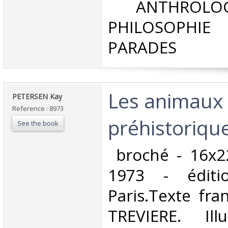
‎ ANTHROLOG
PHILOSOPHIE 
PARADES‎
‎Les animaux
‎PETERSEN Kay‎
Reference : 8973
préhistorique
See the book
‎ broché - 16x2
1973 - éditi
Paris.Texte fra
TREVIERE. Ill