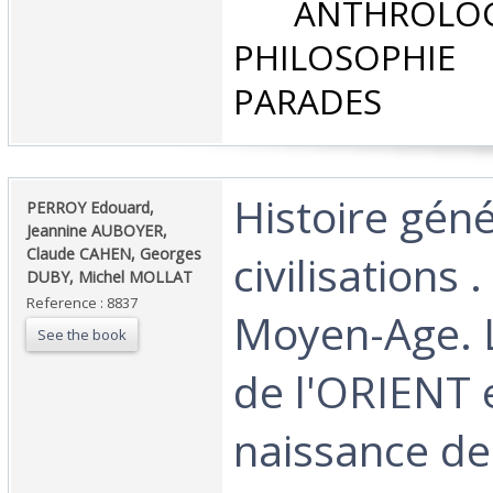
‎ ANTHROLOG
PHILOSOPHIE 
PARADES‎
‎Histoire gén
‎PERROY Edouard,
Jeannine AUBOYER,
Claude CAHEN, Georges
civilisations 
DUBY, Michel MOLLAT‎
Reference : 8837
Moyen-Age. 
See the book
de l'ORIENT e
naissance de