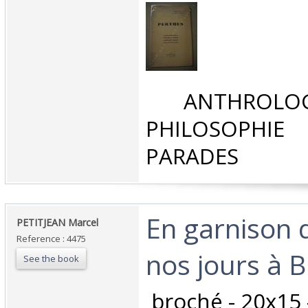
‎ ANTHROLOG
PHILOSOPHIE 
PARADES‎
‎En garnison 
‎PETITJEAN Marcel‎
Reference : 4475
nos jours à 
See the book
‎ broché - 20x15