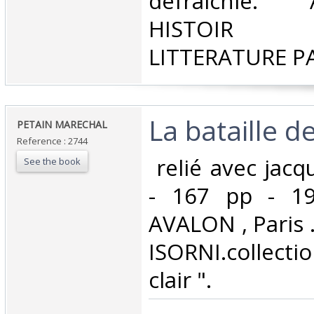
défraichie. 
HISTOIR P
LITTERATURE P
‎La bataille 
‎PETAIN MARECHAL‎
Reference : 2744
‎ relié avec jac
See the book
- 167 pp - 19
AVALON , Paris 
ISORNI.collect
clair ".‎