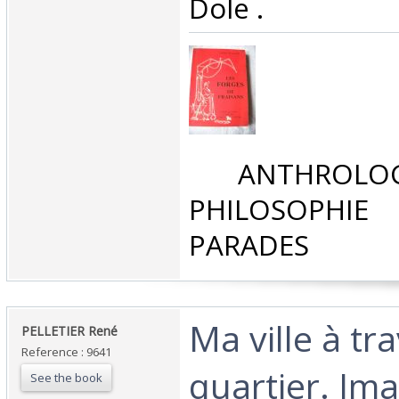
Dole .‎
‎ ANTHROLOG
PHILOSOPHIE 
PARADES‎
‎Ma ville à t
‎PELLETIER René‎
Reference : 9641
quartier. Im
See the book