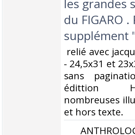
les grandes 
du FIGARO . 
supplément " l
‎ relié avec jac
- 24,5x31 et 23x
sans paginat
édittion HA
nombreuses illu
et hors texte. ‎
‎ ANTHROLOG