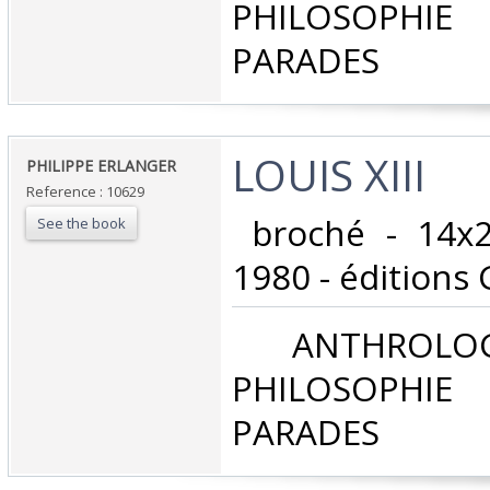
PHILOSOPHIE 
PARADES‎
‎LOUIS XIII‎
‎PHILIPPE ERLANGER‎
Reference : 10629
‎ broché - 14x
See the book
1980 - éditions
‎ ANTHROLOG
PHILOSOPHIE 
PARADES‎