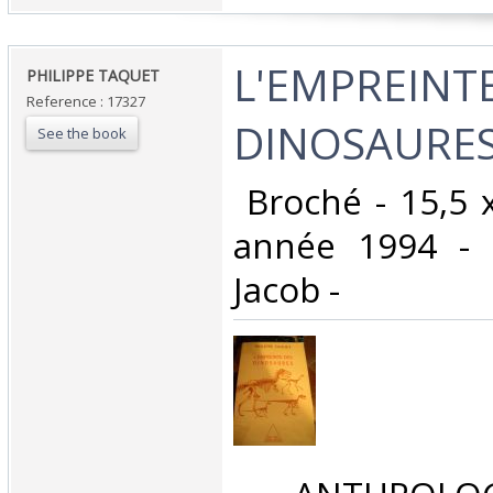
‎L'EMPREINT
‎PHILIPPE TAQUET‎
Reference : 17327
DINOSAURES
See the book
‎ Broché - 15,5 
année 1994 - E
Jacob - ‎