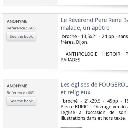
‎Le Révérend Père René B
‎ANONYME‎
malade, un apôtre. ‎
Reference : 3975
‎ broché - 13,5x21 - 24 pp - s
See the book
frères, Dijon.‎
‎ ANTHROLOGIE HISTOIR P
PARADES‎
‎Les églises de FOUGEROL
‎ANONYME ‎
et religieux. ‎
Reference : 6631
‎ broché - 21x29,5 - 45pp - 1
See the book
Pierre BURIOT. Ouvrage vendu au
l'église à l'occasion de so
illustrations dans et hors texte. ‎