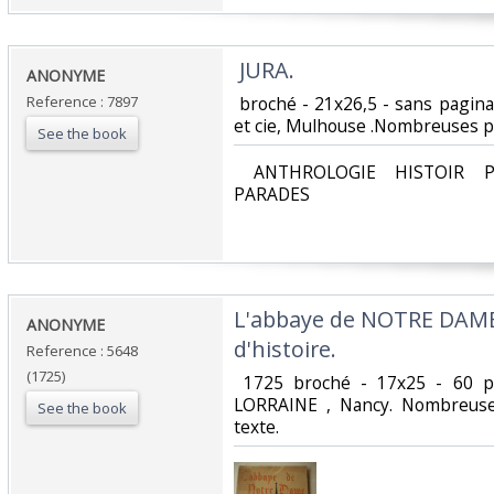
‎ JURA. ‎
‎ANONYME‎
Reference : 7897
‎ broché - 21x26,5 - sans pagin
et cie, Mulhouse .Nombreuses ph
See the book
‎ ANTHROLOGIE HISTOIR P
PARADES‎
‎L'abbaye de NOTRE DAME
‎ANONYME ‎
d'histoire.‎
Reference : 5648
(1725)
‎ 1725 broché - 17x25 - 60 p
LORRAINE , Nancy. Nombreuses
See the book
texte.‎