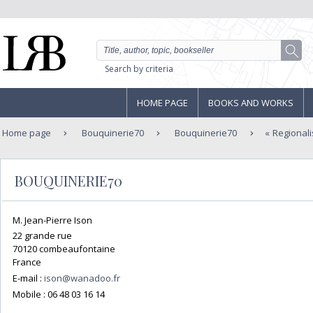
Search by criteria
HOME PAGE
BOOKS AND WORKS
Home page
Bouquinerie70
Bouquinerie70
Regional
BOUQUINERIE70
M. Jean-Pierre Ison
22 grande rue
70120 combeaufontaine
France
E-mail :
ison@wanadoo.fr
Mobile :
06 48 03 16 14