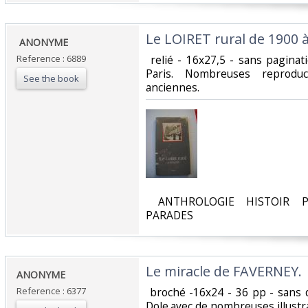
‎Le LOIRET rural de 1900 à 
‎ ANONYME‎
Reference : 6889
‎ relié - 16x27,5 - sans pagina
Paris. Nombreuses reproduc
See the book
anciennes. ‎
‎ ANTHROLOGIE HISTOIR P
PARADES‎
‎Le miracle de FAVERNEY.‎
‎ANONYME‎
Reference : 6377
‎ broché -16x24 - 36 pp - sans
Dole.avec de nombreuses illustra