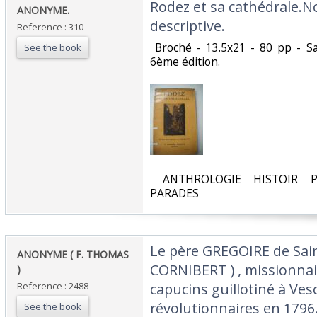
‎Rodez et sa cathédrale.N
‎ANONYME.‎
descriptive.‎
Reference : 310
‎ Broché - 13.5x21 - 80 pp - S
See the book
6ème édition.‎
‎ ANTHROLOGIE HISTOIR P
PARADES‎
‎Le père GREGOIRE de Sai
‎ANONYME ( F. THOMAS
CORNIBERT ) , missionnai
)‎
Reference : 2488
capucins guillotiné à Ves
révolutionnaires en 1796. 
See the book