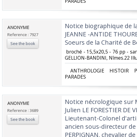
PARADES‎
‎Notice biographique de 
‎ANONYME‎
JEANNE -ANTIDE THOURET
Reference : 7927
Soeurs de la Charité de B
See the book
‎ broché - 15,5x20,5 - 76 pp - s
GELLION-BANDINI, Nîmes.22 Illus
‎ ANTHROLOGIE HISTOIR P
PARADES‎
‎Notice nécrologique sur
‎ANONYME‎
Julien LE FORESTIER DE 
Reference : 3689
Lieutenant-Colonel d'artil
See the book
ancien sous-directeur de l
PERPIGNAN, chevalier de S