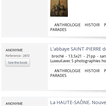
‎ ANTHROLOGIE HISTOIR P
PARADES‎
‎L'abbaye SAINT-PIERRE d
‎ANONYME‎
Reference : 2872
‎ broché - 13,5x21 - 21pp - sa
Luxeuil.avec 5 photographies hor
See the book
‎ ANTHROLOGIE HISTOIR P
PARADES‎
‎La HAUTE-SAÔNE. Nouvea
‎ANONYME‎