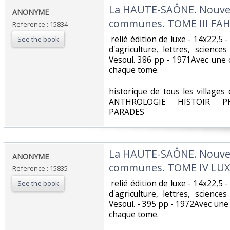
‎La HAUTE-SAÔNE. Nouvea
‎ANONYME‎
communes. TOME III FAH
Reference : 15834
‎ relié édition de luxe - 14x22,5 
See the book
d'agriculture, lettres, scienc
Vesoul. 386 pp - 1971Avec une 
chaque tome. ‎
‎historique de tous les village
ANTHROLOGIE HISTOIR PH
PARADES‎
‎La HAUTE-SAÔNE. Nouvea
‎ANONYME‎
communes. TOME IV LUXE
Reference : 15835
‎ relié édition de luxe - 14x22,5 
See the book
d'agriculture, lettres, scienc
Vesoul. - 395 pp - 1972Avec une
chaque tome. ‎