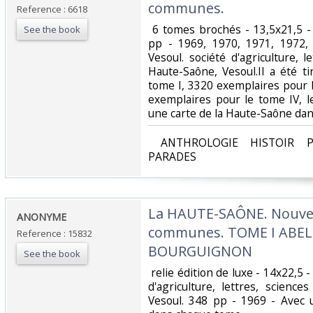
communes. ‎
Reference : 6618
‎ 6 tomes brochés - 13,5x21,5 -
See the book
pp - 1969, 1970, 1971, 1972,
Vesoul. société d'agriculture, l
Haute-Saône, Vesoul.Il a été t
tome I, 3320 exemplaires pour l
exemplaires pour le tome IV, l
une carte de la Haute-Saône dan
‎ ANTHROLOGIE HISTOIR P
PARADES‎
‎La HAUTE-SAÔNE. Nouvea
‎ANONYME‎
communes. TOME I ABEL
Reference : 15832
BOURGUIGNON ‎
See the book
‎ relie édition de luxe - 14x22,5 
d'agriculture, lettres, scienc
Vesoul. 348 pp - 1969 - Avec 