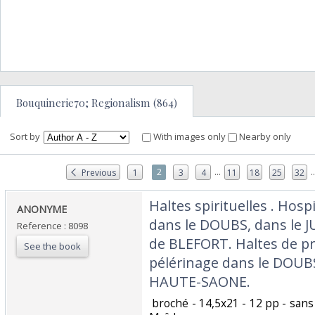
Bouquinerie70; Regionalism (864)
Sort by
With images only
Nearby only
...
..
2
Previous
1
3
4
11
18
25
32
‎Haltes spirituelles . Hos
‎ANONYME‎
dans le DOUBS, dans le JU
Reference : 8098
de BLEFORT. Haltes de pri
See the book
pélérinage dans le DOUBS
HAUTE-SAONE. ‎
‎ broché - 14,5x21 - 12 pp - sa