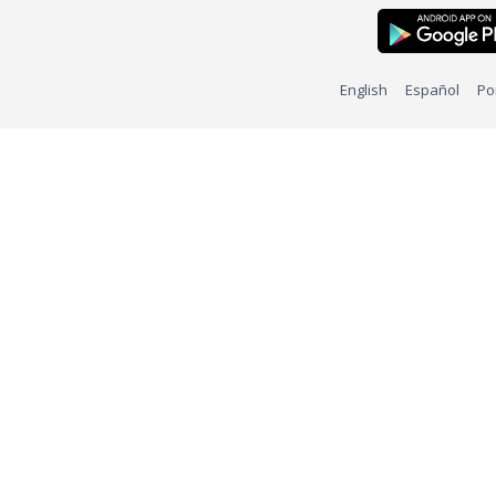
English
Español
Po