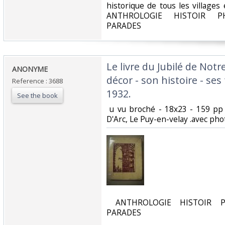
‎historique de tous les village
ANTHROLOGIE HISTOIR PH
PARADES‎
‎Le livre du Jubilé de No
‎ANONYME‎
décor - son histoire - ses
Reference : 3688
1932.‎
See the book
‎ u vu broché - 18x23 - 159 pp
D'Arc, Le Puy-en-velay .avec pho
‎ ANTHROLOGIE HISTOIR P
PARADES‎