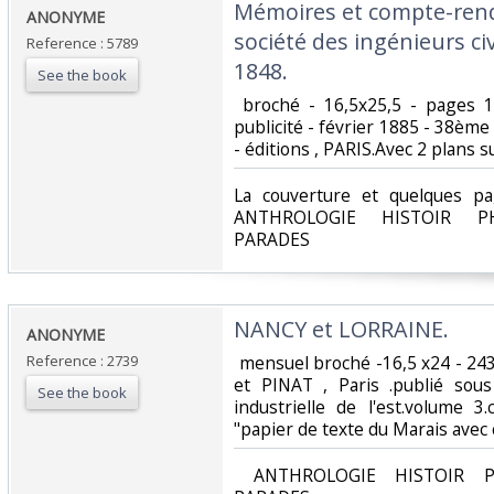
‎Mémoires et compte-rend
‎ANONYME‎
société des ingénieurs ci
Reference : 5789
1848.‎
See the book
‎ broché - 16,5x25,5 - pages
publicité - février 1885 - 38èm
- éditions , PARIS.Avec 2 plans s
‎La couverture et quelques p
ANTHROLOGIE HISTOIR PH
PARADES‎
‎NANCY et LORRAINE.‎
‎ANONYME‎
Reference : 2739
‎ mensuel broché -16,5 x24 - 2
et PINAT , Paris .publié sous
See the book
industrielle de l'est.volume 3
"papier de texte du Marais avec c
‎ ANTHROLOGIE HISTOIR P