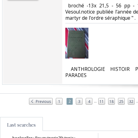
‎ broché -13x 21,5 - 56 pp - 
Vesoul.notice publiée l'année d
martyr de l'ordre séraphique " .‎
‎ ANTHROLOGIE HISTOIR P
PARADES‎
...
..
2
Previous
1
3
4
11
18
25
32
Last searches