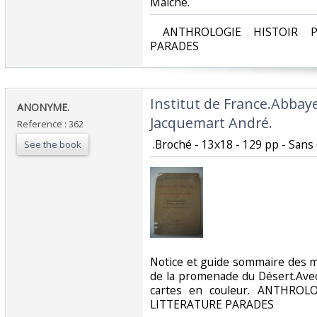
Maîche. ‎
‎ ANTHROLOGIE HISTOIR P
PARADES‎
‎Institut de France.Abbay
‎ANONYME.‎
Jacquemart André.‎
Reference : 362
‎ .Broché - 13x18 - 129 pp - Sans d
See the book
‎Notice et guide sommaire des 
de la promenade du Désert.Avec
cartes en couleur. ANTHROL
LITTERATURE PARADES‎