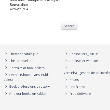
bookseller : Bouquinerie70; topic :
Regionalism
Results : 864
Search
Thematic catalogue
Booksellers, join us
The Booksellers
Bookseller website
Portraits of booksellers
Caminha : gestion de biblioth
Events (Shows, Fairs, Public
sales)
Prices
Book professions directory
Bric à brac
Find our books on Addall
Free Software