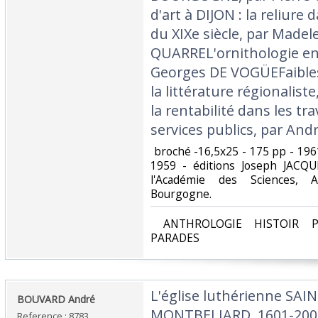
d'art à DIJON : la reliure
du XIXe siècle, par Made
QUARREL'ornithologie 
Georges DE VOGÜEFaibless
la littérature régionalis
la rentabilité dans les tra
services publics, par An
‎ broché -16,5x25 - 175 pp - 19
1959 - éditions Joseph JACQ
l'Académie des Sciences, A
Bourgogne. ‎
‎ ANTHROLOGIE HISTOIR P
PARADES‎
‎L'église luthérienne SA
‎BOUVARD André‎
MONTBELIARD. 1601-2001
Reference : 8783