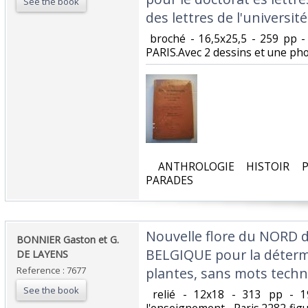
See the book
des lettres de l'université
‎ broché - 16,5x25,5 - 259 pp -
PARIS.Avec 2 dessins et une pho
‎ ANTHROLOGIE HISTOIR P
PARADES‎
‎Nouvelle flore du NORD d
‎BONNIER Gaston et G.
BELGIQUE pour la détermi
DE LAYENS‎
Reference : 7677
plantes, sans mots techni
See the book
‎ relié - 12x18 - 313 pp - 1