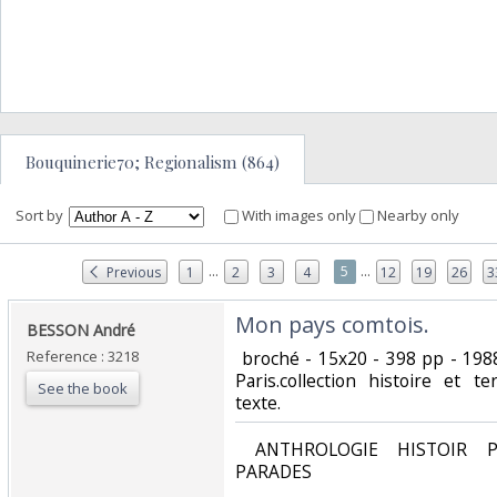
Bouquinerie70; Regionalism (864)
Sort by
With images only
Nearby only
...
...
5
Previous
1
2
3
4
12
19
26
3
‎Mon pays comtois.‎
‎BESSON André‎
Reference : 3218
‎ broché - 15x20 - 398 pp - 19
Paris.collection histoire et te
See the book
texte.‎
‎ ANTHROLOGIE HISTOIR P
PARADES‎