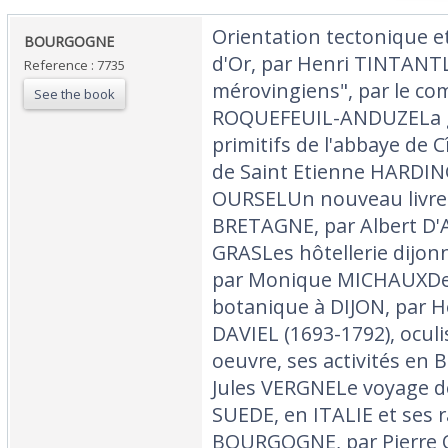
‎Orientation tectonique e
‎BOURGOGNE‎
d'Or, par Henri TINTANT
Reference : 7735
mérovingiens", par le c
See the book
ROQUEFEUIL-ANDUZELa g
primitifs de l'abbaye de C
de Saint Etienne HARDING
OURSELUn nouveau livre d
BRETAGNE, par Albert D
GRASLes hôtellerie dijonn
par Monique MICHAUXDeu
botanique à DIJON, par 
DAVIEL (1693-1792), oculis
oeuvre, ses activités en
Jules VERGNELe voyage de 
SUEDE, en ITALIE et ses r
BOURGOGNE, par Pierre 