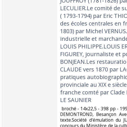
JOUFFROY (1781-1826) p
LECULIER.Le comité de s
( 1793-1794) par Eric TH
des écoles centrales en f
1803) par Michel VERNUS
industrielle et marchan
LOUIS PHILIPPE.LOUIS 
FIGUREY, journaliste et p
BONJEAN.Les restauration
CLAUDE vers 1870 par L
pratiques autobiographi
provinciale au XIX e siècle
franche comté par Clade
LE SAUNIER‎
‎ broché - 14x22,5 - 398 pp - 199
DEMONTROND, Besançon Avec i
texte.Société d'émulation du 
concours du Ministère de la cult