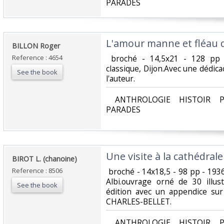
PARADES‎
‎L'amour manne et fléau 
‎BILLON Roger‎
Reference : 4654
‎ broché - 14,5x21 - 128 pp 
classique, Dijon.Avec une dédicac
See the book
l'auteur.‎
‎ ANTHROLOGIE HISTOIR P
PARADES‎
‎Une visite à la cathédrale 
‎BIROT L. (chanoine)‎
Reference : 8506
‎ broché - 14x18,5 - 98 pp - 1
Albi.ouvrage orné de 30 illus
See the book
édition avec un appendice sur
CHARLES-BELLET.‎
‎ ANTHROLOGIE HISTOIR P