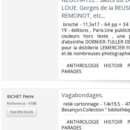
LOUE. Gorges de la REUSE
REMONOT, etc... ‎
‎ broché - 11,5x17 - 64 pp + 34
19 - éditions , Paris.Une publici
couleurs hors texte , une pu
d'absinthe DORNIER-TULLER DE
pour la distillerie LEMERCIER
et de nombreuses photographies
‎ ANTHROLOGIE HISTOIR P
PARADES‎
‎Vagabondages.‎
‎BICHET Pierre‎
Reference : 4188
‎ relié cartonnage - 14x19,5 - 
Besançon.Collection " bibliothèq
See the book
‎ ANTHROLOGIE HISTOIR P
PARADES‎