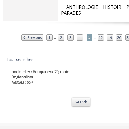
‎ ANTHROLOGIE HISTOIR P
PARADES‎
...
...
5
Previous
1
2
3
4
12
19
26
3
Last searches
bookseller : Bouquinerie70; topic :
Regionalism
Results : 864
Search