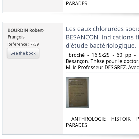
PARADES‎
‎Les eaux chlorurées sod
‎BOURDIN Robert-
BESANCON. Indications t
François‎
Reference : 7739
d'étude bactériologique. ‎
See the book
‎ broché - 16,5x25 - 60 pp - 
Besançon. Thèse pour le doctor
M. le Professeur DESGREZ. Avec u
‎ ANTHROLOGIE HISTOIR P
PARADES‎