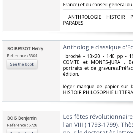
France) et du conseil général du J
‎ ANTHROLOGIE HISTOIR P
PARADES‎
‎Anthologie classique d'Ec
‎BOIBESSOT Henry‎
Reference : 3304
‎ broché - 13x20 - 140 pp - 
COMTE et MONTS-JURA , Besa
See the book
portraits et de gravures.Préf
édition.‎
‎léger manque de papier sur 
HISTOIR PHILOSOPHIE LITTER
‎Les fêtes révolutionnaire
‎BOIS Benjamin‎
l'an VIII ( 1793-1799). T
Reference : 5728
pour le doctorat ès lettre