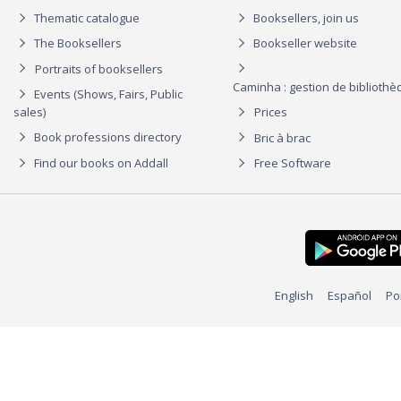
Thematic catalogue
Booksellers, join us
The Booksellers
Bookseller website
Portraits of booksellers
Caminha : gestion de biblioth
Events (Shows, Fairs, Public
sales)
Prices
Book professions directory
Bric à brac
Find our books on Addall
Free Software
English
Español
Po