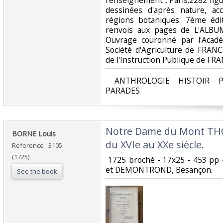
l'enseignement , Paris.2282 figu
dessinées d'après nature, a
régions botaniques. 7ème édi
renvois aux pages de L'ALB
Ouvrage couronné par l'Acadé
Société d'Agriculture de FRANC
de l'Instruction Publique de FR
‎ ANTHROLOGIE HISTOIR P
PARADES‎
‎Notre Dame du Mont THO
‎BORNE Louis‎
du XVIe au XXe siècle.‎
Reference : 3105
(1725)
‎ 1725 broché - 17x25 - 453 pp
et DEMONTROND, Besançon.‎
See the book