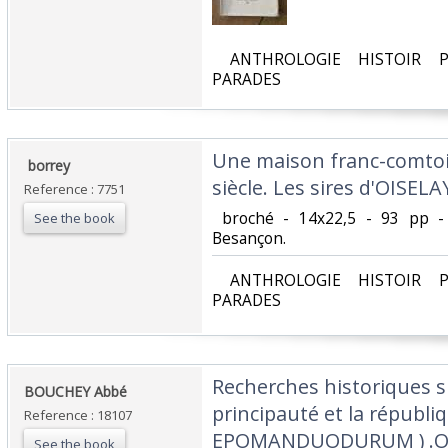
‎ ANTHROLOGIE HISTOIR P
PARADES‎
‎Une maison franc-comtois
‎ borrey‎
siècle. Les sires d'OISELAY
Reference : 7751
‎ broché - 14x22,5 - 93 pp -
See the book
Besançon.‎
‎ ANTHROLOGIE HISTOIR P
PARADES‎
‎Recherches historiques sur
‎BOUCHEY Abbé‎
principauté et la républ
Reference : 18107
EPOMANDUODURUM ) .Orig
See the book