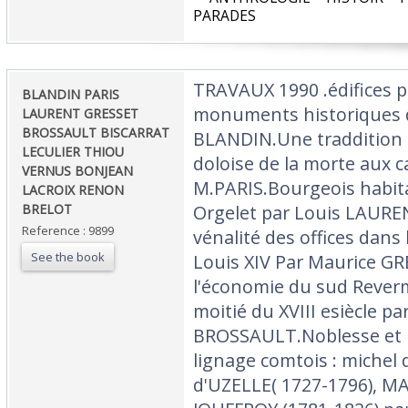
PARADES‎
‎TRAVAUX 1990 .édifices p
‎BLANDIN PARIS
monuments historiques da
LAURENT GRESSET
BROSSAULT BISCARRAT
BLANDIN.Une traddition p
LECULIER THIOU
doloise de la morte aux 
VERNUS BONJEAN
M.PARIS.Bourgeois habita
LACROIX RENON
BRELOT‎
Orgelet par Louis LAUREN
Reference : 9899
vénalité des offices dans 
See the book
Louis XIV Par Maurice G
l'économie du sud Rever
moitié du XVIII esiècle pa
BROSSAULT.Noblesse et ré
lignage comtois : michel 
d'UZELLE( 1727-1796), 