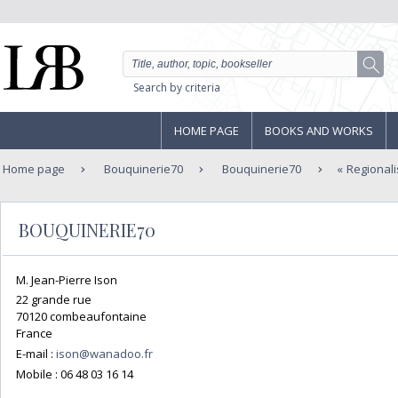
Search by criteria
HOME PAGE
BOOKS AND WORKS
Home page
Bouquinerie70
Bouquinerie70
Regional
BOUQUINERIE70
M. Jean-Pierre Ison
22 grande rue
70120 combeaufontaine
France
E-mail :
ison@wanadoo.fr
Mobile :
06 48 03 16 14