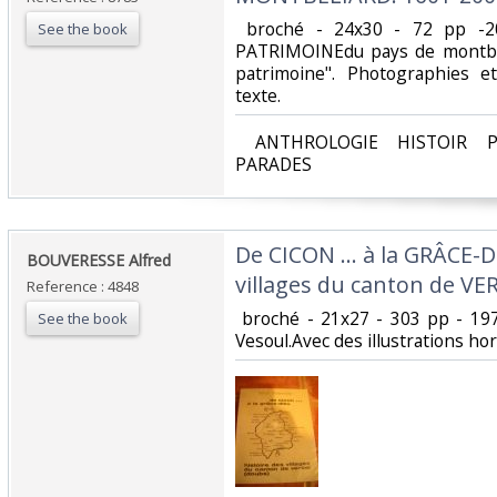
‎ broché - 24x30 - 72 pp -2
See the book
PATRIMOINEdu pays de montbeli
patrimoine". Photographies et
texte. ‎
‎ ANTHROLOGIE HISTOIR P
PARADES‎
‎De CICON ... à la GRÂCE-D
‎BOUVERESSE Alfred‎
villages du canton de VER
Reference : 4848
‎ broché - 21x27 - 303 pp - 1
See the book
Vesoul.Avec des illustrations hors