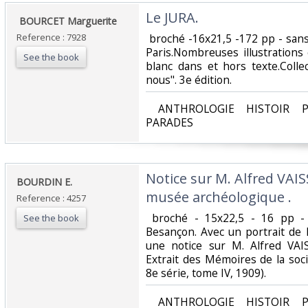
‎Le JURA. ‎
‎ BOURCET Marguerite‎
Reference : 7928
‎ broché -16x21,5 -172 pp - san
Paris.Nombreuses illustrations
See the book
blanc dans et hors texte.Coll
nous". 3e édition.‎
‎ ANTHROLOGIE HISTOIR P
PARADES‎
‎Notice sur M. Alfred VAI
‎BOURDIN E.‎
musée archéologique .‎
Reference : 4257
‎ broché - 15x22,5 - 16 pp -
See the book
Besançon. Avec un portrait de 
une notice sur M. Alfred VAI
Extrait des Mémoires de la soc
8e série, tome IV, 1909).‎
‎ ANTHROLOGIE HISTOIR P