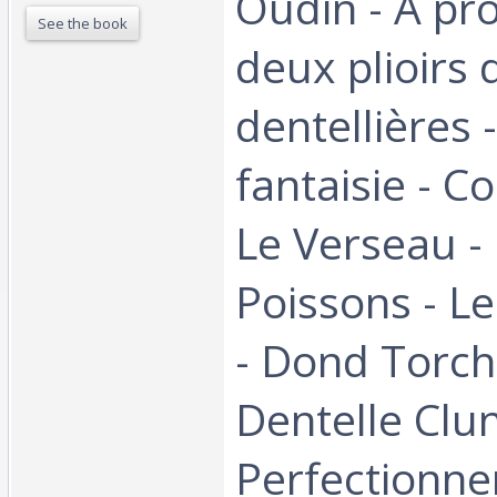
Oudin - A pr
See the book
deux plioirs 
dentellières 
fantaisie - Co
Le Verseau -
Poissons - L
- Dond Torch
Dentelle Clun
Perfectionne