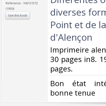
Reference : 100131572
diverses for
(1950)
See the book
Point et de l
d'Alençon‎
‎Imprimeire ale
30 pages in8. 1
pages.‎
‎Bon état int
bonne tenue‎