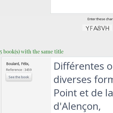
Enter these char
5 book(s) with the same title
‎Différentes o
‎Boulard, Félix,‎
Reference : 3459
diverses for
See the book
Point et de l
d'Alençon,‎