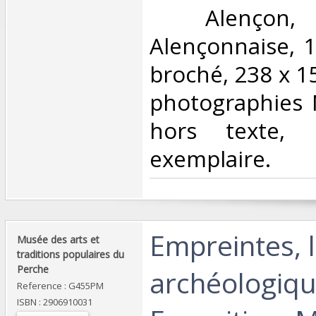
‎ Alençon, 
Alençonnaise, 
broché, 238 x 1
photographies 
hors texte, 
exemplaire.‎
‎Empreintes, 
‎Musée des arts et
traditions populaires du
Perche ‎
archéologiqu
Reference : G455PM
ISBN : 2906910031