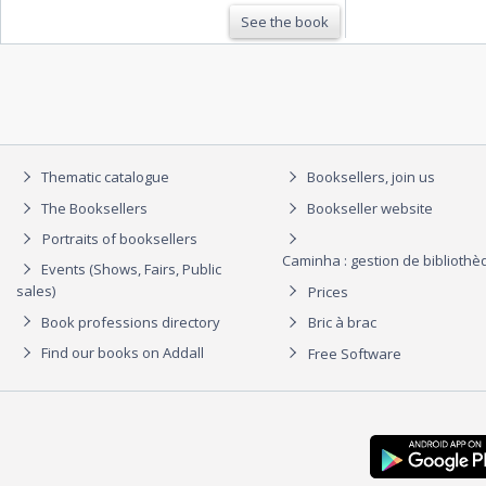
See the book
Thematic catalogue
Booksellers, join us
The Booksellers
Bookseller website
Portraits of booksellers
Caminha : gestion de biblioth
Events (Shows, Fairs, Public
sales)
Prices
Book professions directory
Bric à brac
Find our books on Addall
Free Software