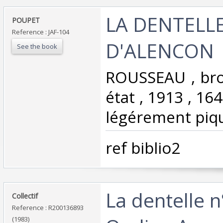
‎LA DENTELL
‎POUPET‎
Reference : JAF-104
D'ALENCON‎
See the book
‎ROUSSEAU , bro
état , 1913 , 16
légérement piqu
‎ref biblio2‎
‎La dentelle n
‎Collectif‎
Reference : R200136893
(1983)