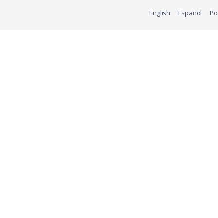
English
Español
Po