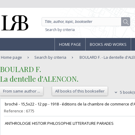
Search by criteria
HOME PAGE
BOOKS AND WORKS
Home page
Search by criteria
BOULARD F. - La dentelle d'AL
‎BOULARD F. ‎
‎La dentelle d'ALENCON. ‎
From same author ...
All books of this bookseller
5 book(s
‎ broché - 15,5x22 - 12 pp - 1918 - éditions de la chambre de commerce d'
Reference : 6775
‎ ANTHROLOGIE HISTOIR PHILOSOPHIE LITTERATURE PARADES‎