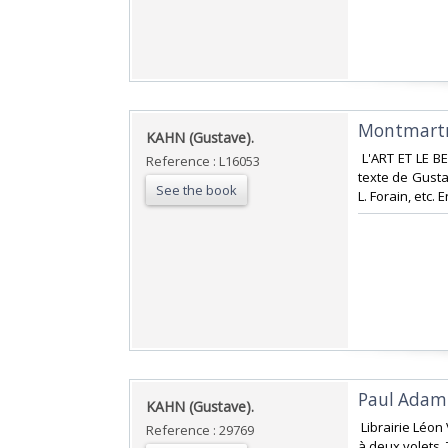
‎Montmartre
‎KAHN (Gustave).‎
‎ L'ART ET LE B
Reference : L16053
texte de Gustav
See the book
L. Forain, etc. E
‎Paul Adam.
‎KAHN (Gustave).‎
‎ Librairie Léo
Reference : 29769
à deux volets. 