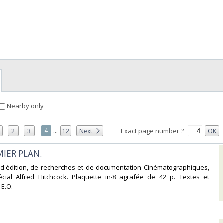
Nearby only
...
4
Exact page number ?
2
3
12
Next
OK
MIER PLAN.‎
é d'édition, de recherches et de documentation Cinématographiques,
écial Alfred Hitchcock. Plaquette in-8 agrafée de 42 p. Textes et
E.O.‎