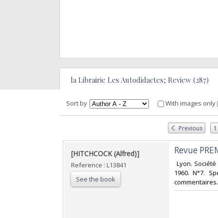
la Librairie Les Autodidactes; Review (287)
Sort by
With images only
Previous
1
‎Revue PRE
‎[HITCHCOCK (Alfred)]‎
‎ Lyon. Sociét
Reference : L13841
1960. N°7. Sp
See the book
commentaires. 