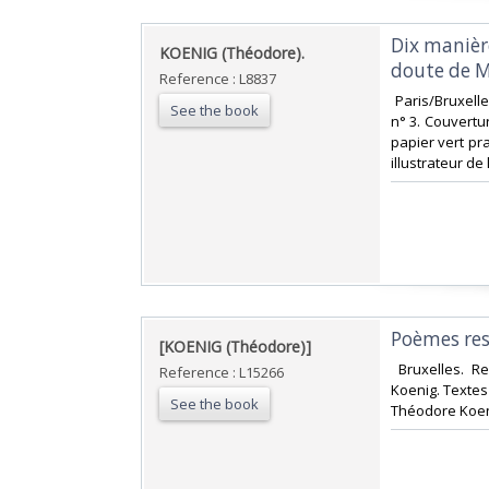
‎Dix manièr
‎KOENIG (Théodore).‎
doute de M
Reference : L8837
‎ Paris/Bruxell
See the book
n° 3. Couvertur
papier vert pr
illustrateur de 
‎Poèmes res
‎[KOENIG (Théodore)]‎
‎ Bruxelles. 
Reference : L15266
Koenig. Textes 
See the book
Théodore Koeni