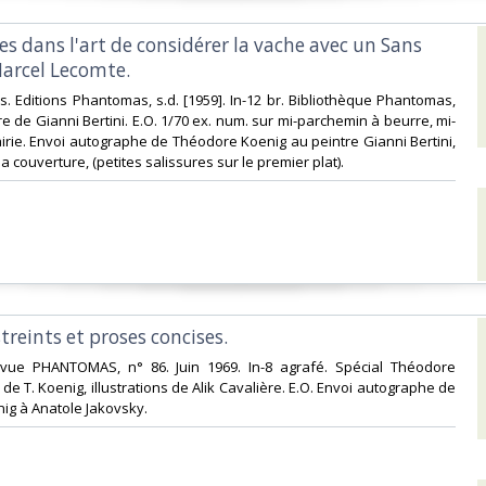
es dans l'art de considérer la vache avec un Sans
arcel Lecomte. ‎
es. Editions Phantomas, s.d. [1959]. In-12 br. Bibliothèque Phantomas,
e de Gianni Bertini. E.O. 1/70 ex. num. sur mi-parchemin à beurre, mi-
airie. Envoi autographe de Théodore Koenig au peintre Gianni Bertini,
la couverture, (petites salissures sur le premier plat).‎
treints et proses concises.‎
Revue PHANTOMAS, n° 86. Juin 1969. In-8 agrafé. Spécial Théodore
de T. Koenig, illustrations de Alik Cavalière. E.O. Envoi autographe de
g à Anatole Jakovsky.‎