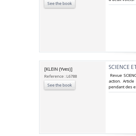
See the book
‎SCIENCE ET 
‎[KLEIN (Yves)]‎
‎ Revue SCIENC
Reference : L6788
action. Artic
See the book
pendant des ex