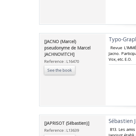
‎Typo-Graph
‎[JACNO (Marcel)
pseudonyme de Marcel
‎ Revue L'IMMÉ
Jacno. Partici
JACHNOVITCH]‎
Vox, etc. E.O.‎
Reference : L16470
See the book
‎Sébastien J
‎[JAPRISOT (Sébastien)]‎
‎ 813. Les amis
Reference : L13639
Japrisot établ