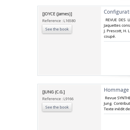
‎Configurat
‎[JOYCE (James)]‎
‎ REVUE DES L
Reference : L16580
Jaquettes conse
See the book
J. Prescott, H.
coupé. ‎
‎Hommage à 
‎[JUNG (C.G.]‎
‎ Revue SYNTHE
Reference : L9166
Jung. Contribut
See the book
Texte inédit de 