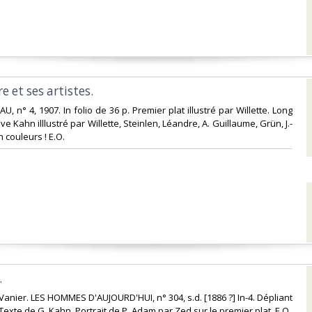
 et ses artistes.‎
EAU, n° 4, 1907. In folio de 36 p. Premier plat illustré par Willette. Long
e Kahn illlustré par Willette, Steinlen, Léandre, A. Guillaume, Grün, J.-
n couleurs ! E.O.‎
‎
n Vanier. LES HOMMES D'AUJOURD'HUI, n° 304, s.d. [1886 ?] In-4. Dépliant
Texte de G. Kahn. Portrait de P. Adam par Zed sur le premier plat. E.O.‎