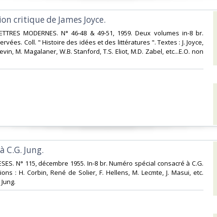
ion critique de James Joyce.‎
ETTRES MODERNES. N° 46-48 & 49-51, 1959. Deux volumes in-8 br.
rvées. Coll. " Histoire des idées et des littératures ". Textes : J. Joyce,
 Levin, M. Magalaner, W.B. Stanford, T.S. Eliot, M.D. Zabel, etc...E.O. non
C.G. Jung.‎
SES. N° 115, décembre 1955. In-8 br. Numéro spécial consacré à C.G.
ions : H. Corbin, René de Solier, F. Hellens, M. Lecmte, J. Masui, etc.
Jung. ‎