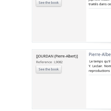
See the book
traités dans ce 
‎Pierre-Albe
‎[JOURDAN (Pierre-Albert)]‎
‎ Le temps qu'il
Reference : L9082
Y. Leclair. N
See the book
reproductions d