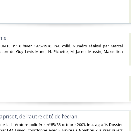
ie.‎
DIATE, n° 6 hiver 1975-1976. In-8 collé. Numéro réalisé par Marcel
pation de Guy Lévis-Mano, H. Pichette, M. Jacno, Massin, Maximilien
aprisot, de l'autre côté de l'écran. ‎
 de la littérature policière, n°85/86 octobre 2003. In-4 agrafé. Dossier
i par J.-M. David, coordonné avec F. Favreau. Nombreux autres sujets