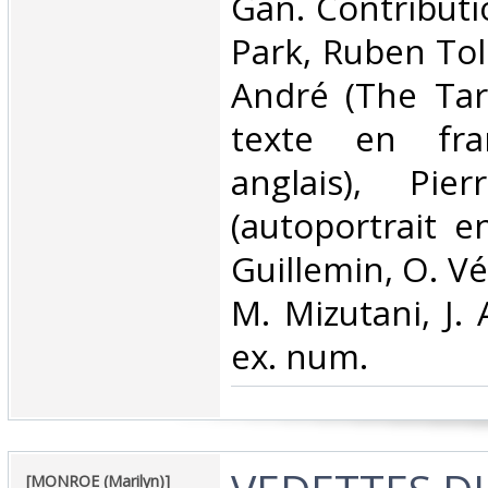
Gan. Contributio
Park, Ruben Tol
André (The Tar
texte en fra
anglais), Pie
(autoportrait e
Guillemin, O. Vé
M. Mizutani, J. 
ex. num.‎
‎[MONROE (Marilyn)]