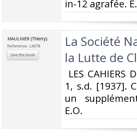
in-12 agrafée. E.
‎La Société N
‎MAULNIER (Thierry).‎
Reference : L4078
la Lutte de Cl
See the book
‎ LES CAHIERS 
1, s.d. [1937]. 
un supplémen
E.O.‎