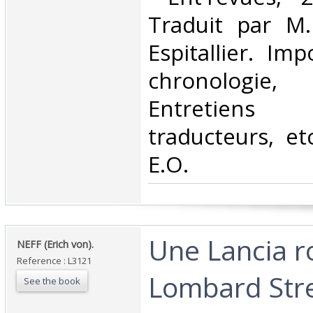
Traduit par M.
Espitallier. Im
chronologie, b
Entretien
traducteurs, etc
E.O.‎
‎Une Lancia 
‎NEFF (Erich von).‎
Reference : L3121
Lombard Stre
See the book