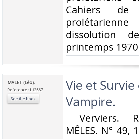
Cahiers de
prolétarien
dissolution d
printemps 1970. 
‎Vie et Survie
‎MALET (Léo).‎
Reference : L12667
Vampire.‎
See the book
‎ Verviers. 
MÊLES. N° 49, 1