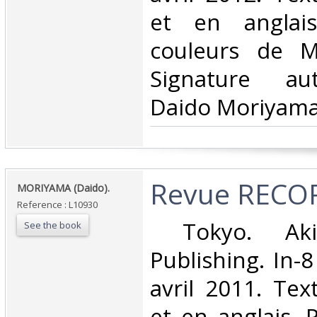
et en anglai
couleurs de M
Signature au
Daido Moriyama.
‎Revue RECOR
‎MORIYAMA (Daido).‎
Reference : L10930
‎ Tokyo. Ak
See the book
Publishing. In-8
avril 2011. Tex
et en anglais. 