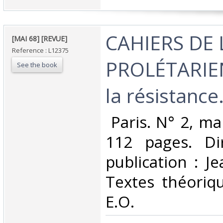
‎CAHIERS DE
‎[MAI 68] [REVUE]‎
Reference : L12375
PROLÉTARIE
See the book
la résistance.
‎ Paris. N° 2, ma
112 pages. Di
publication : Je
Textes théoriq
E.O.‎