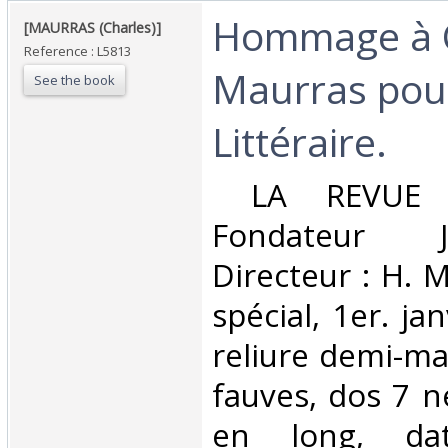
‎Hommage à 
‎[MAURRAS (Charles)]‎
Reference : L5813
Maurras pour
See the book
Littéraire.‎
‎ LA REVUE U
Fondateur J.
Directeur : H. 
spécial, 1er. ja
reliure demi-ma
fauves, dos 7 ne
en long, da