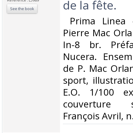
de la fête.‎
Reference : L5989
See the book
‎ Prima Linea 
Pierre Mac Orla
In-8 br. Préf
Nucera. Ensem
de P. Mac Orla
sport, illustrati
E.O. 1/100 e
couverture 
François Avril, n.