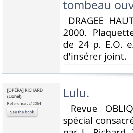
tombeau ouve
‎ DRAGEE HAUT
2000. Plaquett
de 24 p. E.O. e
d'insérer joint.‎
‎Lulu.‎
‎[OPÉRA] RICHARD
(Lionel).‎
Reference : L12064
‎ Revue OBLI
See the book
spécial consacr
par L. Richard. 