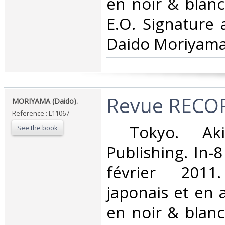
en noir & blan
E.O. Signature
Daido Moriyama.
‎Revue RECOR
‎MORIYAMA (Daido).‎
Reference : L11067
‎ Tokyo. Ak
See the book
Publishing. In-8
février 201
japonais et en 
en noir & blan