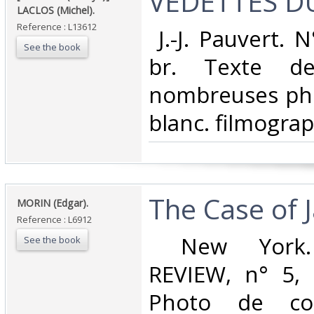
‎VEDETTES D
LACLOS (Michel).‎
Reference : L13612
‎ J.-J. Pauvert. 
See the book
br. Texte de
nombreuses pho
blanc. filmograph
‎The Case of 
‎MORIN (Edgar).‎
Reference : L6912
‎ New York.
See the book
REVIEW, n° 5, 
Photo de cou