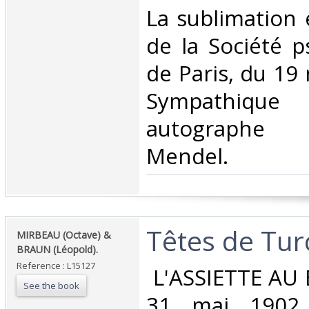
La sublimation e
de la Société p
de Paris, du 19 
Sympathi
autographe
Mendel.‎
‎Têtes de Turc
‎MIRBEAU (Octave) &
BRAUN (Léopold).‎
Reference : L15127
‎ L'ASSIETTE AU
See the book
31 mai 1902. 