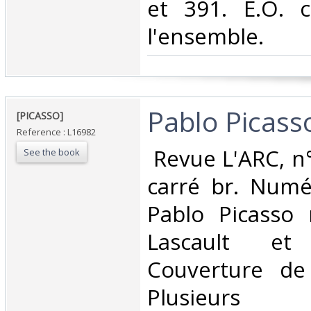
et 391. E.O. c
l'ensemble.‎
‎Pablo Picasso
‎[PICASSO]‎
Reference : L16982
‎ Revue L'ARC, n
See the book
carré br. Numé
Pablo Picasso 
Lascault et
Couverture de
Plusieurs co