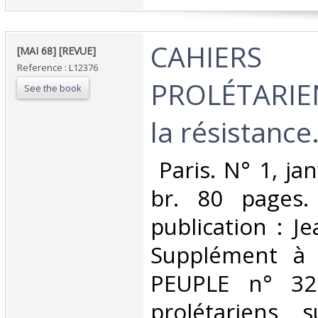
‎CAHIERS
‎[MAI 68] [REVUE]‎
Reference : L12376
PROLÉTARIEN
See the book
la résistance.
‎ Paris. N° 1, ja
br. 80 pages.
publication : Je
Supplément à
PEUPLE n° 32.
prolétariens 