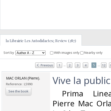
la Librairie Les Autodidactes; Review (287)
Sort by
With images only
Nearby only
...
...
5
Previous
1
2
3
4
12
‎Vive la publici
‎MAC ORLAN (Pierre). ‎
Reference : L5990
‎ Prima Linea
See the book
Pierre Mac Orla