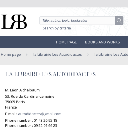
Search by criteria
HOME PAGE
BOOKS AND WORKS
Home page
la Librairie Les Autodidactes
la Librairie Les Aut
LA LIBRAIRIE LES AUTODIDACTES
M. Léon Aichelbaum
53, Rue du Cardinal-Lemoine
75005 Paris
France
E-mail :
autodidactes@gmail.com
Phone number :
01 43 26 95 18
Phone number :
09 52 91 66 23