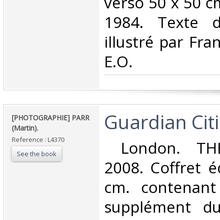
verso 50 x 50 cm
1984. Texte d
illustré par Fra
E.O.‎
‎Guardian Citi
‎[PHOTOGRAPHIE] PARR
(Martin).‎
Reference : L4370
‎ London. TH
See the book
2008. Coffret é
cm. contenant
supplément du