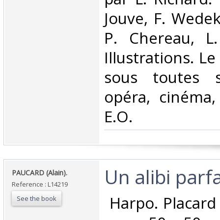
Jouve, F. Wedek
P. Chereau, L.
Illustrations. L
sous toutes 
opéra, cinéma,
E.O.‎
‎Un alibi parfai
‎PAUCARD (Alain).‎
Reference : L14219
‎ Harpo. Placar
See the book