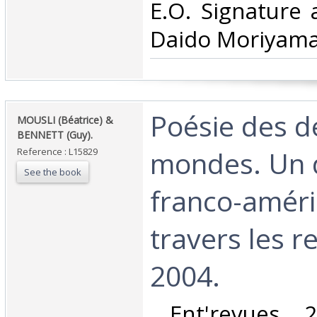
E.O. Signature
Daido Moriyama.
‎Poésie des 
‎MOUSLI (Béatrice) &
BENNETT (Guy).‎
mondes. Un 
Reference : L15829
See the book
franco-améri
travers les r
2004.‎
‎ Ent'revues, 