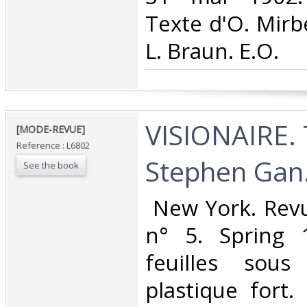
Texte d'O. Mirb
L. Braun. E.O.‎
‎VISIONAIRE.
‎[MODE-REVUE]‎
Reference : L6802
Stephen Gan.
See the book
‎ New York. Rev
n° 5. Spring 
feuilles sou
plastique fort.