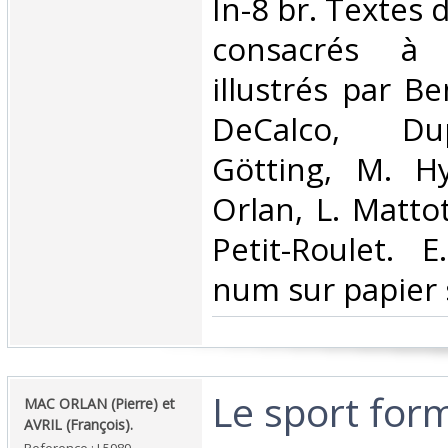
In-8 br. Textes 
consacrés à l
illustrés par Be
DeCalco, Dupu
Götting, M. H
Orlan, L. Mattot
Petit-Roulet. 
num sur papier sp
‎Le sport fo
‎MAC ORLAN (Pierre) et
AVRIL (François).‎