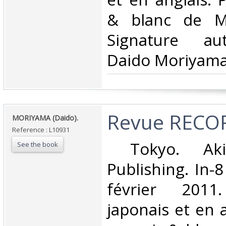
& blanc de Mo
Signature au
Daido Moriyama.
‎Revue RECOR
‎MORIYAMA (Daido).‎
Reference : L10931
‎ Tokyo. Ak
See the book
Publishing. In-8
février 201
japonais et en 