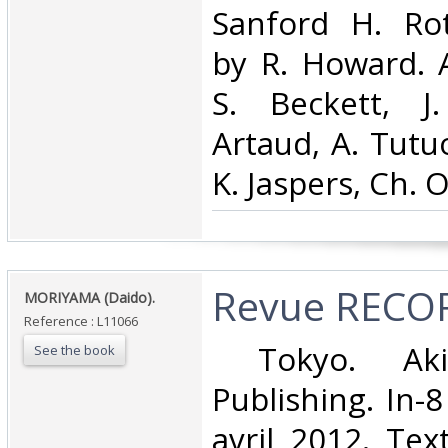
Sanford H. Rot
by R. Howard. A
S. Beckett, J
Artaud, A. Tutuo
K. Jaspers, Ch. O
‎Revue RECOR
‎MORIYAMA (Daido).‎
Reference : L11066
‎ Tokyo. Ak
See the book
Publishing. In-8
avril 2012. Tex