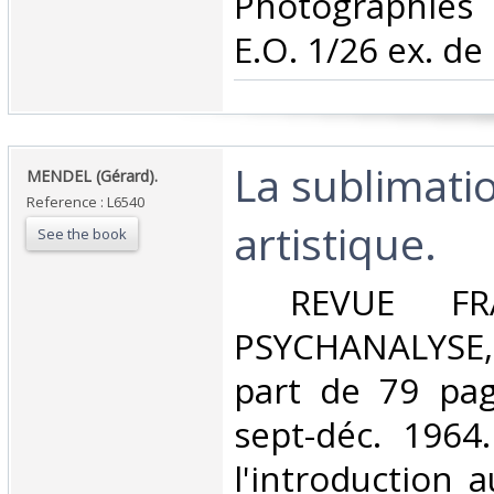
Photographies
E.O. 1/26 ex. de l
‎La sublimati
‎MENDEL (Gérard).‎
Reference : L6540
artistique.‎
See the book
‎ REVUE FR
PSYCHANALYSE,
part de 79 pag
sept-déc. 1964
l'introduction 