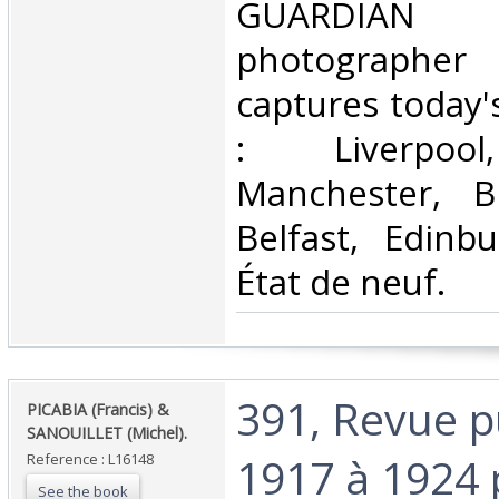
GUARDIAN
photographer
captures today'
: Liverpool
Manchester, Bri
Belfast, Edinbu
État de neuf.‎
‎391, Revue p
‎PICABIA (Francis) &
SANOUILLET (Michel).‎
1917 à 1924 
Reference : L16148
See the book