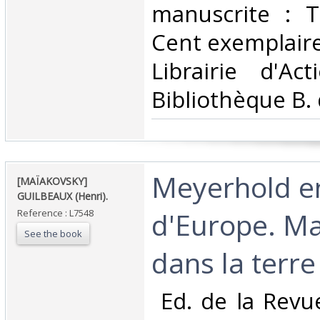
manuscrite : T
Cent exemplaire
Librairie d'Act
Bibliothèque B. d
‎Meyerhold e
‎[MAÏAKOVSKY]
GUILBEAUX (Henri).‎
d'Europe. M
Reference : L7548
See the book
dans la terre 
‎ Ed. de la Revu