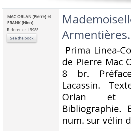
‎Mademoisel
‎MAC ORLAN (Pierre) et
FRANK (Nino).‎
Armentières.‎
Reference : L5988
See the book
‎ Prima Linea-C
de Pierre Mac O
8 br. Préfac
Lacassin. Tex
Orlan et 
Bibliographie. 
num. sur vélin de