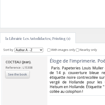
la Librairie Les Autodidactes; Printing (1)
Sort by
With images only
Nearby only
‎Éloge de l'imprimerie. Po
‎COCTEAU (Jean).‎
Reference : L15308
‎ Paris. Papeteries Louis Muller e
de 14 p. couverture bleue re
See the book
étiquette noire contrecollée su
vergé de Hollande pour les
Helsum en Hollande. Étiquette 
collée au colophon ! ‎