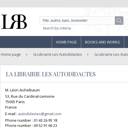
Search by criteria
HOME PAGE
BOOKS AND WORKS
Home page
la Librairie Les Autodidactes
la Librairie Les Aut
LA LIBRAIRIE LES AUTODIDACTES
M. Léon Aichelbaum
53, Rue du Cardinal-Lemoine
75005 Paris
France
E-mail :
autodidactes@gmail.com
Phone number :
01 43 26 95 18
Phone number :
09 52 91 66 23