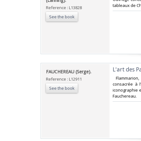
(Lanning).‎
tableaux de Cha
Reference : L13828
See the book
‎L'art des P
‎FAUCHEREAU (Serge).‎
‎ Flammarion,
Reference : L12911
consacrée à l'
See the book
iconographie e
Fauchereau.‎