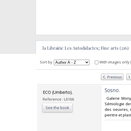
la Librairie Les Autodidactes; Fine arts (216)
Sort by
With images only
Previous
1
‎Sosno.‎
‎ECO (Umberto).‎
‎ Galerie Mony
Reference : L6166
Sémiologie de
See the book
des oeuvres, 
peintre et plas