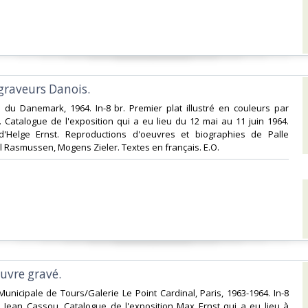
 graveurs Danois.‎
n du Danemark, 1964. In-8 br. Premier plat illustré en couleurs par
 Catalogue de l'exposition qui a eu lieu du 12 mai au 11 juin 1964.
d'Helge Ernst. Reproductions d'oeuvres et biographies de Palle
l Rasmussen, Mogens Zieler. Textes en français. E.O.‎
euvre gravé.‎
 Municipale de Tours/Galerie Le Point Cardinal, Paris, 1963-1964. In-8
e Jean Cassou. Catalogue de l'exposition Max Ernst qui a eu lieu à