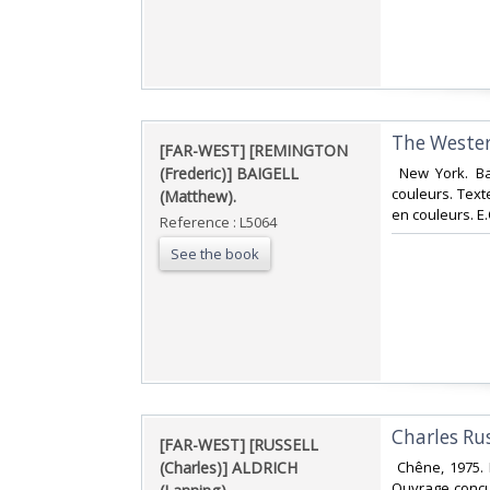
‎The Wester
‎[FAR-WEST] [REMINGTON
(Frederic)] BAIGELL
‎ New York. Ba
couleurs. Texte
(Matthew).‎
en couleurs. E.O
Reference : L5064
See the book
‎Charles Rus
‎[FAR-WEST] [RUSSELL
(Charles)] ALDRICH
‎ Chêne, 1975. 
Ouvrage concu 