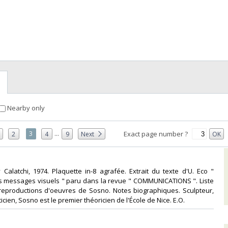
Nearby only
...
3
Exact page number ?
2
4
9
Next
OK
 Calatchi, 1974. Plaquette in-8 agrafée. Extrait du texte d'U. Eco "
s messages visuels " paru dans la revue " COMMUNICATIONS ". Liste
reproductions d'oeuvres de Sosno. Notes biographiques. Sculpteur,
ticien, Sosno est le premier théoricien de l'École de Nice. E.O. ‎