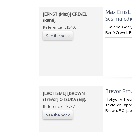
‎Max Ernst.
‎[ERNST (Max)] CREVEL
Ses malédic
(René).‎
‎ Galerie Geo
Reference : L13405
René Crevel. R
See the book
‎Trevor Bro
‎[EROTISME] [BROWN
(Trevor] OTSUKA (Eiji).‎
‎ Tokyo. A Trev
Texte en japo
Reference : L8787
Brown. E.O. jap
See the book