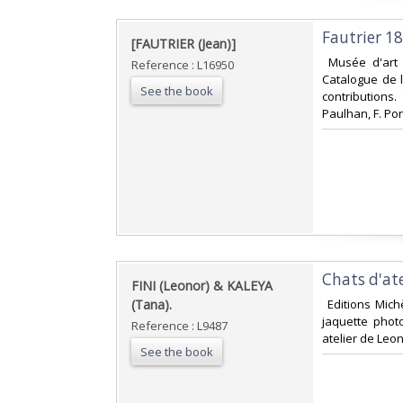
‎Fautrier 1
‎[FAUTRIER (Jean)] ‎
‎ Musée d'art 
Reference : L16950
Catalogue de l
See the book
contributions.
Paulhan, F. Pong
‎Chats d'atel
‎FINI (Leonor) & KALEYA
(Tana).‎
‎ Editions Mich
jaquette phot
Reference : L9487
atelier de Leono
See the book