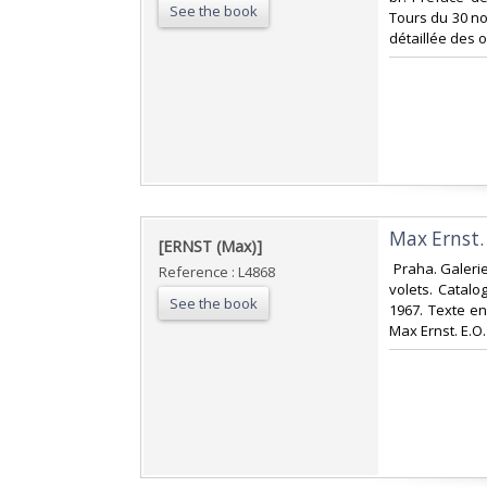
See the book
Tours du 30 nov
détaillée des 
‎Max Ernst.‎
‎[ERNST (Max)]‎
‎ Praha. Galeri
Reference : L4868
volets. Catalo
See the book
1967. Texte e
Max Ernst. E.O.