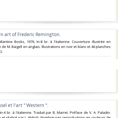
n art of Frederic Remington.‎
llantine Books, 1976. In-8 br. à l'italienne. Couverture illustrée en
 de M. Baigell en anglais. Illustrations en noir et blanc et 46 planches
.‎
sel et l'art " Western ".‎
In-4 br. à l'italienne. Traduit par B. Marret. Préface de V. A. Paladin.
et réalisé par L. Aldrich. Nombreuses reproductions en couleurs de