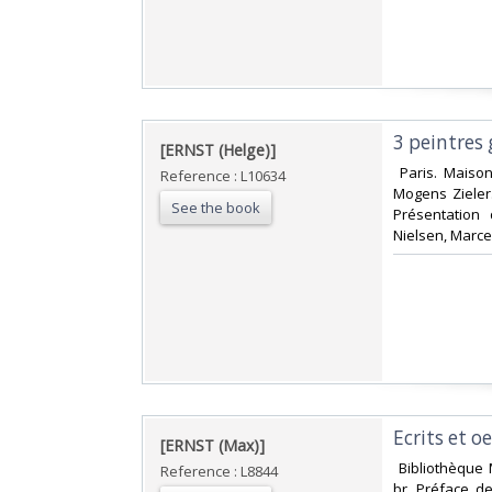
‎3 peintres
‎[ERNST (Helge)]‎
‎ Paris. Maiso
Reference : L10634
Mogens Zieler.
See the book
Présentation 
Nielsen, Marce
‎Ecrits et o
‎[ERNST (Max)]‎
‎ Bibliothèque
Reference : L8844
br. Préface d