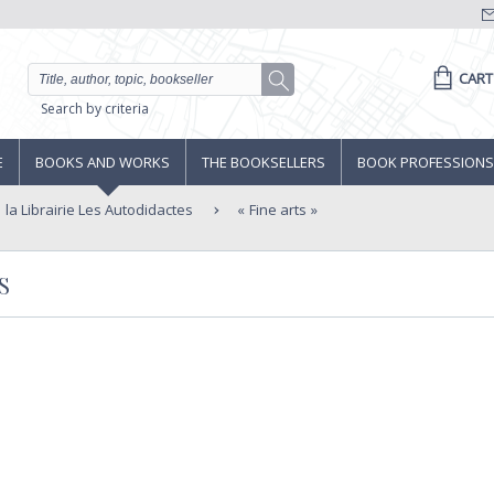
CART
Search by criteria
E
BOOKS AND WORKS
THE BOOKSELLERS
BOOK PROFESSIONS
la Librairie Les Autodidactes
Fine arts
S