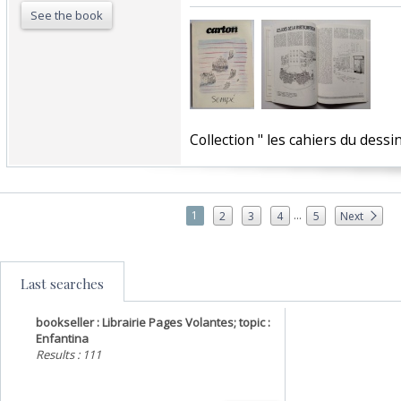
See the book
‎Collection " les cahiers du dessi
...
1
2
3
4
5
Next
Last searches
bookseller : Librairie Pages Volantes; topic :
Enfantina
Results : 111