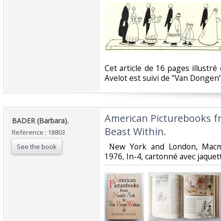
‎Cet article de 16 pages illustré
Avelot est suivi de "Van Dongen" 
‎American Picturebooks f
‎BADER (Barbara). ‎
Beast Within. ‎
Reference : 18803
‎ New York and London, Macmi
See the book
1976, In-4, cartonné avec jaquette,