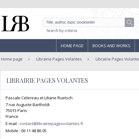
Search by criteria
HOME PAGE
BOOKS AND WORKS
Home page
Librairie Pages Volantes
Librairie Pages Volant
LIBRAIRIE PAGES VOLANTES
Pascale Celereau et Liliane Ruetsch
7 rue Auguste Bartholdi
75015 Paris
France
E-mail :
contact@librairiepagesvolantes.fr
Mobile :
06 11 48 86 05