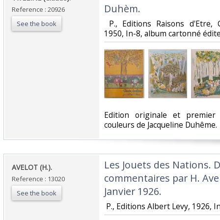
Duhèm.‎
Reference : 20926
‎ P., Editions Raisons d'Etre, 
See the book
1950, In-8, album cartonné éditeu
‎Edition originale et premier
couleurs de Jacqueline Duhême. ‎
‎Les Jouets des Nations. 
‎AVELOT (H.).‎
commentaires par H. Avelo
Reference : 13020
Janvier 1926.‎
See the book
‎ P., Editions Albert Levy, 1926, In-