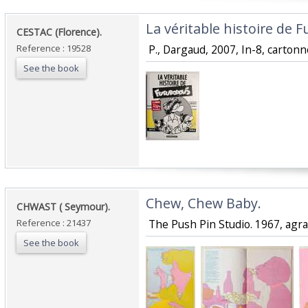
‎La véritable histoire de F
‎CESTAC (Florence). ‎
Reference : 19528
‎ P., Dargaud, 2007, In-8, cartonné
See the book
‎Chew, Chew Baby.‎
‎CHWAST ( Seymour). ‎
Reference : 21437
‎ The Push Pin Studio. 1967, agraf
See the book