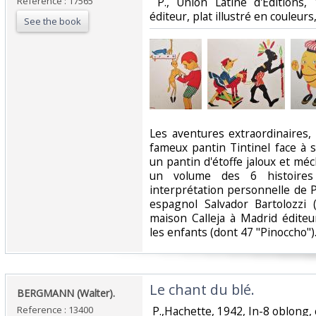
Reference : 17565
‎ P., Union Latine d'Editions
éditeur, plat illustré en couleurs
See the book
‎Les aventures extraordinaires
fameux pantin Tintinel face à 
un pantin d'étoffe jaloux et mé
un volume des 6 histoires 
interprétation personnelle de P
espagnol Salvador Bartolozzi 
maison Calleja à Madrid édit
les enfants (dont 47 "Pinoccho"). 
‎Le chant du blé. ‎
‎BERGMANN (Walter). ‎
Reference : 13400
‎ P.,Hachette, 1942, In-8 oblong,