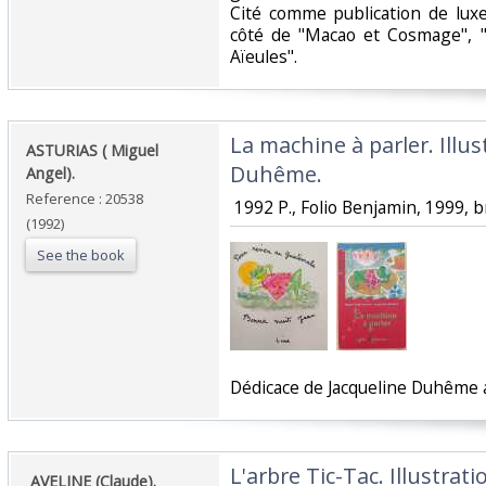
Cité comme publication de luxe
côté de "Macao et Cosmage", 
Aïeules". ‎
‎La machine à parler. Illu
‎ASTURIAS ( Miguel
Duhême.‎
Angel).‎
Reference : 20538
‎ 1992 P., Folio Benjamin, 1999, br
(1992)
See the book
‎Dédicace de Jacqueline Duhême 
‎L'arbre Tic-Tac. Illustrat
‎ AVELINE (Claude).‎