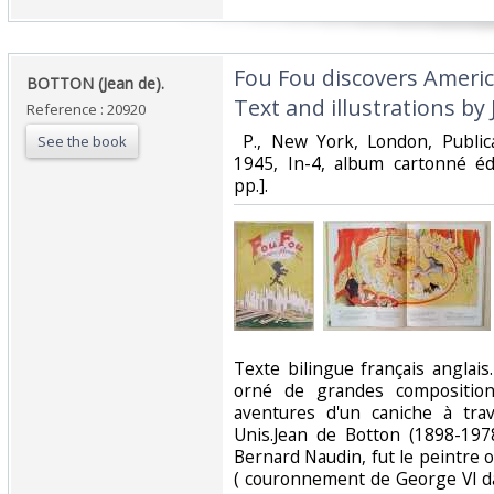
‎Fou Fou discovers Americ
‎BOTTON (Jean de).‎
Text and illustrations by 
Reference : 20920
‎ P., New York, London, Public
See the book
1945, In-4, album cartonné édi
pp.]. ‎
‎Texte bilingue français anglai
orné de grandes composition
aventures d'un caniche à trav
Unis.Jean de Botton (1898-197
Bernard Naudin, fut le peintre of
( couronnement de George VI d