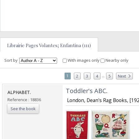
Librairie Pages Volantes; Enfantina (111)
Sort by
With images only
Nearby only
...
1
2
3
4
5
Next
‎Toddler's ABC.‎
‎ALPHABET.‎
Reference : 18836
‎ London, Dean's Rag Books, [1920
See the book