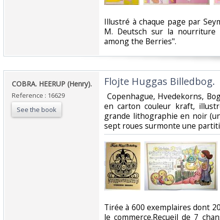
‎Illustré à chaque page par Se
M. Deutsch sur la nourriture
among the Berries". ‎
‎Flojte Huggas Billedbog.‎
‎COBRA. HEERUP (Henry).‎
Reference : 16629
‎ Copenhague, Hvedekorns, Bogs
en carton couleur kraft, illus
See the book
grande lithographie en noir (un
sept roues surmonte une partitio
‎Tirée à 600 exemplaires dont 
le commerce.Recueil de 7 cha