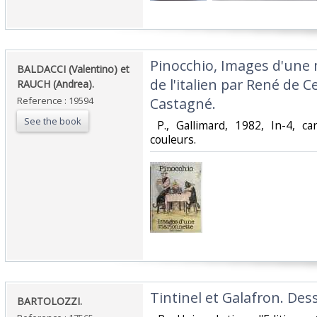
‎Pinocchio, Images d'une
‎BALDACCI (Valentino) et
de l'italien par René de C
RAUCH (Andrea). ‎
Reference : 19594
Castagné.‎
See the book
‎ P., Gallimard, 1982, In-4, c
couleurs. ‎
‎Tintinel et Galafron. Dess
‎BARTOLOZZI.‎