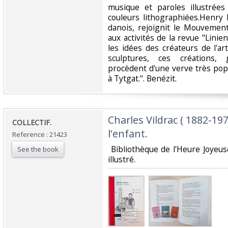
musique et paroles illustrée
couleurs lithographiées.Henry
danois, rejoignit le Mouvemen
aux activités de la revue "Lin
les idées des créateurs de l'ar
sculptures, ces créations, 
procèdent d'une verve très popu
à Tytgat.". Benézit. ‎
‎Charles Vildrac ( 1882-197
‎COLLECTIF.‎
l'enfant.‎
Reference : 21423
‎ Bibliothèque de l'Heure Joyeu
See the book
illustré. ‎