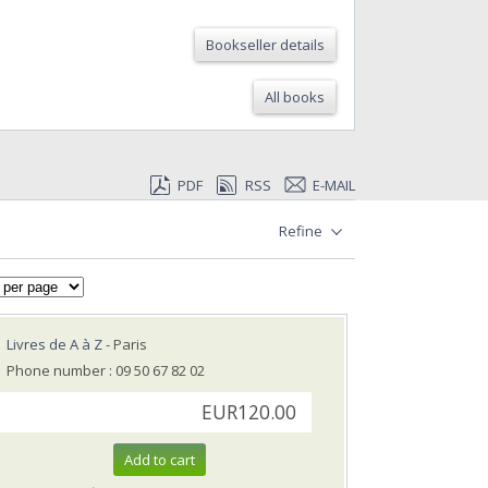
Bookseller details
All books
PDF
RSS
E-MAIL
Refine
Livres de A à Z
- Paris
Phone number : 09 50 67 82 02
EUR120.00
Add to cart