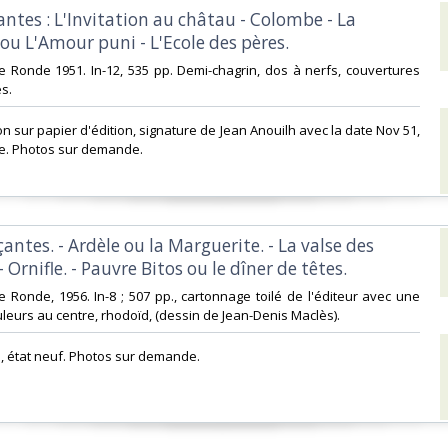
llantes : L'Invitation au châtau - Colombe - La
ou L'Amour puni - L'Ecole des pères.‎
ble Ronde 1951. In-12, 535 pp. Demi-chagrin, dos à nerfs, couvertures
. ‎
on sur papier d'édition, signature de Jean Anouilh avec la date Nov 51,
e. Photos sur demande.‎
nçantes. - Ardèle ou la Marguerite. - La valse des
 Ornifle. - Pauvre Bitos ou le dîner de têtes.‎
le Ronde, 1956. In-8 ; 507 pp., cartonnage toilé de l'éditeur avec une
leurs au centre, rhodoïd, (dessin de Jean-Denis Maclès). ‎
e, état neuf. Photos sur demande.‎