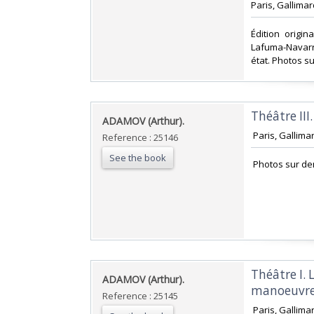
‎Paris, Gallima
‎Édition orig
Lafuma-Navarr
état. Photos s
‎Théâtre III
‎ADAMOV (Arthur).‎
‎ Paris, Gallima
Reference : 25146
See the book
‎ Photos sur d
‎Théâtre I. 
‎ADAMOV (Arthur).‎
manoeuvre. 
Reference : 25145
‎ Paris, Gallima