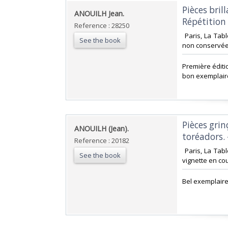
‎Pièces bri
‎ANOUILH Jean.‎
Répétition 
Reference : 28250
‎ Paris, La Ta
See the book
non conservées
‎Première éditi
bon exemplair
‎Pièces gri
‎ANOUILH (Jean).‎
toréadors. -
Reference : 20182
‎ Paris, La Tab
See the book
vignette en cou
‎Bel exemplair