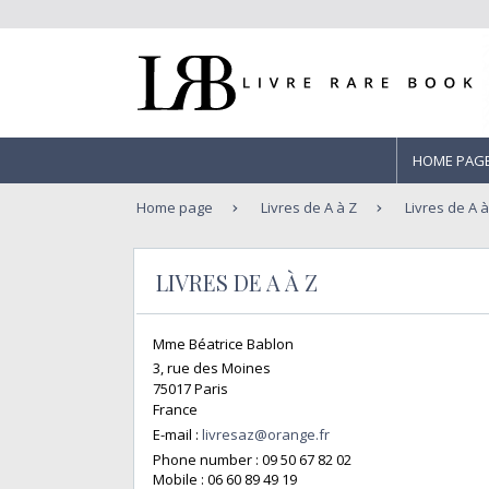
HOME PAG
Home page
Livres de A à Z
Livres de A à
LIVRES DE A À Z
Mme Béatrice Bablon
3, rue des Moines
75017 Paris
France
E-mail :
livresaz@orange.fr
Phone number :
09 50 67 82 02
Mobile :
06 60 89 49 19