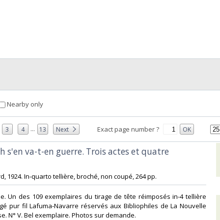
Nearby only
...
Exact page number ?
3
4
13
Next
OK
 s'en va-t-en guerre. Trois actes et quatre
rd, 1924. In-quarto tellière, broché, non coupé, 264 pp. ‎
nale. Un des 109 exemplaires du tirage de tête réimposés in-4 tellière
gé pur fil Lafuma-Navarre réservés aux Bibliophiles de La Nouvelle
e. N° V. Bel exemplaire. Photos sur demande.‎