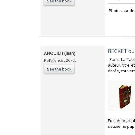
See the book
‎ Photos sur d
‎BECKET ou 
‎ANOUILH (Jean).‎
‎ Paris, La Ta
Reference : 26765
auteur, titre e
See the book
dorée, couvert
‎Edition origi
deuxième papie