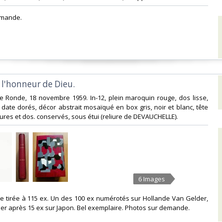
emande.‎
l'honneur de Dieu.‎
ble Ronde, 18 novembre 1959. In-12, plein maroquin rouge, dos lisse,
t date dorés, décor abstrait mosaïqué en box gris, noir et blanc, tête
ures et dos. conservés, sous étui (reliure de DEVAUCHELLE). ‎
6 Images
nale tirée à 115 ex. Un des 100 ex numérotés sur Hollande Van Gelder,
r après 15 ex sur Japon. Bel exemplaire. Photos sur demande.‎