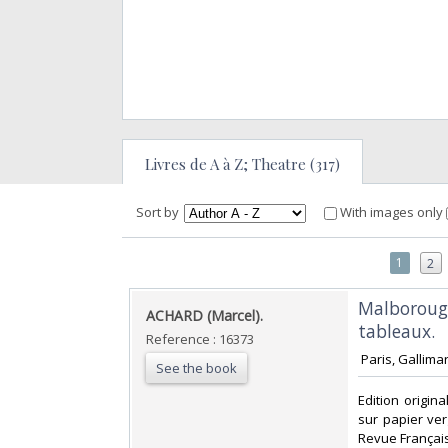
Livres de A à Z; Theatre (317)
Sort by
With images only
1
2
‎Malborough
‎ACHARD (Marcel).‎
tableaux.‎
Reference : 16373
‎ Paris, Gallima
See the book
‎Edition origi
sur papier ver
Revue Français