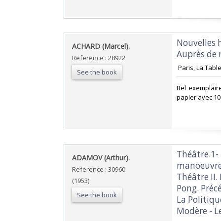
‎Nouvelles 
‎ACHARD (Marcel).‎
Auprès de m
Reference : 28922
‎ Paris, La Tab
See the book
‎Bel exemplai
papier avec 1
‎Théâtre.1-
‎ADAMOV (Arthur).‎
manoeuvre.
Reference : 30960
Théâtre II.
(1953)
Pong. Précé
See the book
La Politiqu
Modère - Le