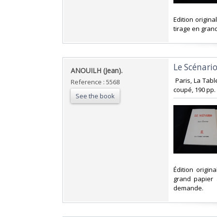
‎Edition origi
tirage en gran
‎Le Scénario.
‎ANOUILH (Jean).‎
‎ Paris, La Ta
Reference : 5568
coupé, 190 pp. ‎
See the book
‎Édition origi
grand papier 
demande.‎