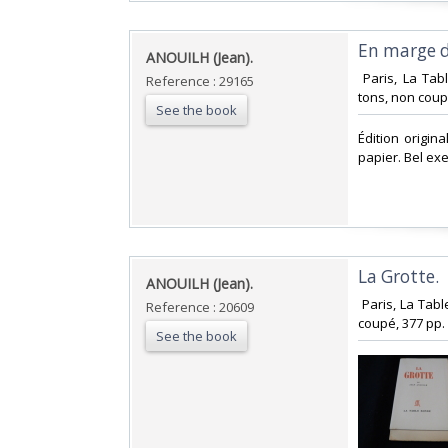
‎En marge d
‎ANOUILH (Jean).‎
‎ Paris, La Ta
Reference : 29165
tons, non coupé
See the book
‎Édition origi
papier. Bel ex
‎La Grotte.‎
‎ANOUILH (Jean).‎
‎ Paris, La Ta
Reference : 20609
coupé, 377 pp. ‎
See the book