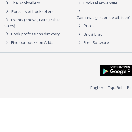
The Booksellers
Bookseller website
Portraits of booksellers
Caminha : gestion de biblioth
Events (Shows, Fairs, Public
sales)
Prices
Book professions directory
Bric à brac
Find our books on Addall
Free Software
English
Español
Po