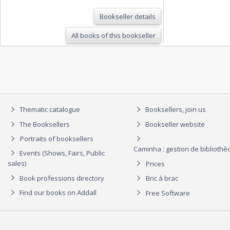
Bookseller details
All books of this bookseller
Thematic catalogue
Booksellers, join us
The Booksellers
Bookseller website
Portraits of booksellers
Caminha : gestion de biblioth
Events (Shows, Fairs, Public
sales)
Prices
Book professions directory
Bric à brac
Find our books on Addall
Free Software