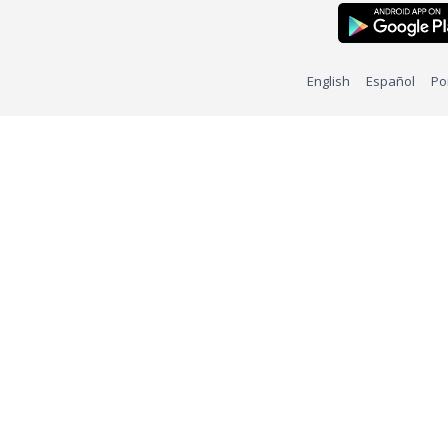
English
Español
Po