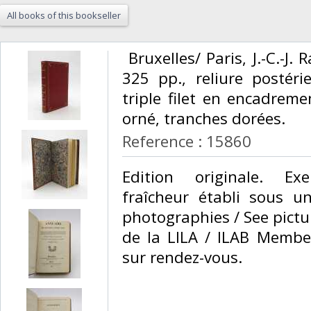
All books of this bookseller
‎ Bruxelles/ Paris, J.-C.-J
325 pp., reliure postéri
triple filet en encadreme
orné, tranches dorées.‎
Reference : 15860
‎Edition originale. E
fraîcheur établi sous un
photographies / See pict
de la LILA / ILAB Member
sur rendez-vous. ‎