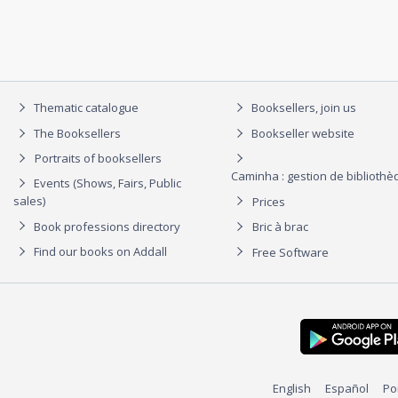
Thematic catalogue
Booksellers, join us
The Booksellers
Bookseller website
Portraits of booksellers
Caminha : gestion de biblioth
Events (Shows, Fairs, Public
sales)
Prices
Book professions directory
Bric à brac
Find our books on Addall
Free Software
English
Español
Po