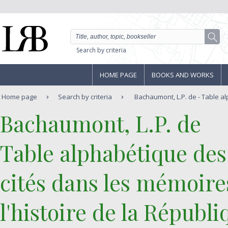
Search by criteria
HOME PAGE
BOOKS AND WORKS
Home page
Search by criteria
Bachaumont, L.P. de - Table al
‎Bachaumont, L.P. de‎
‎Table alphabétique de
cités dans les mémoires
l'histoire de la Républi