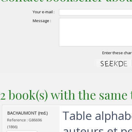
Your e-mail :
Message :
Enter these char
2 book(s) with the same t
‎Table alpha
‎BACHAUMONT (red.)‎
Reference : G86696
auteurs et p
(1866)