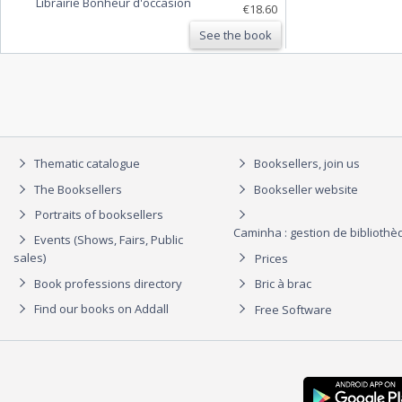
Librairie Bonheur d'occasion
République des lettres en France
€18.60
See the book
Thematic catalogue
Booksellers, join us
The Booksellers
Bookseller website
Portraits of booksellers
Caminha : gestion de biblioth
Events (Shows, Fairs, Public
sales)
Prices
Book professions directory
Bric à brac
Find our books on Addall
Free Software