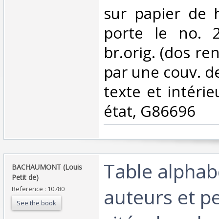
sur papier de h
porte le no. 2
br.orig. (dos re
par une couv. de
texte et intéri
état, G86696‎
‎Table alpha
‎BACHAUMONT (Louis
Petit de)‎
auteurs et p
Reference : 10780
See the book