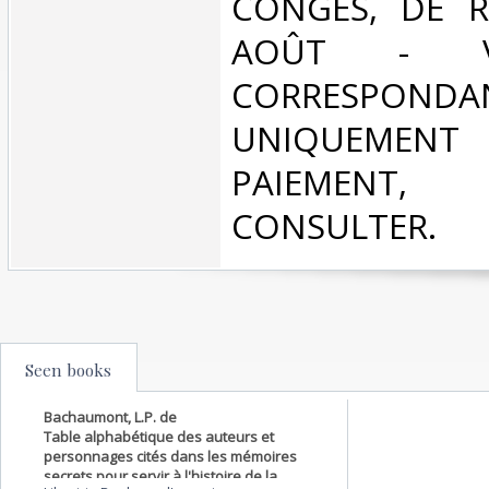
CONGÉS, DE R
AOÛT - V
CORRESPONDA
UNIQUEMENT
PAIEMEN
CONSULTER.‎
Seen books
Bachaumont, L.P. de
Table alphabétique des auteurs et
personnages cités dans les mémoires
secrets pour servir à l'histoire de la