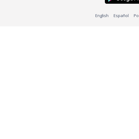
English
Español
Po