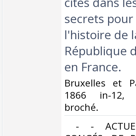
cités dans l
secrets pour 
l'histoire de 
République d
en France.‎
‎Bruxelles et P
1866 in-12, V
broché. ‎
‎ - - ACTUE