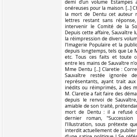
demi d'un volume Estampes au
onéreuses pour la maison. [...]
la mort de Dentu cet auteur 
lettres restant sans réponse
intervenir le Comité de la S
Depuis cette affaire, Sauvaître l
la réimpression de divers volum
l'Imagerie Populaire et la publ
depuis longtemps, tels que Le M
etc. Tous ces faits et toute 
entre les mains de Sauvaître n
Mme Dentu [...] Claretie : Cor
Sauvaître restée ignorée
représentants, ayant trait au
inédits ou réimprimés, à des mo
M. Claretie a fait faire des dém
depuis le renvoi de Sauvaître,
amiable de son traité, prétendant
mort de Dentu : il a refusé d
dernier roman, "Succession
l'Illustration, sous prétexte que
interdit actuellement de publier
d'une satire politique ! Se réfé