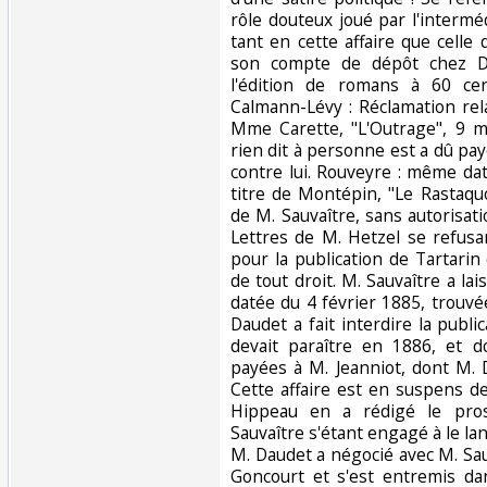
rôle douteux joué par l'intermé
tant en cette affaire que celle
son compte de dépôt chez De
l'édition de romans à 60 cent
Calmann-Lévy : Réclamation rel
Mme Carette, "L'Outrage", 9 m
rien dit à personne est a dû pa
contre lui. Rouveyre : même da
titre de Montépin, "Le Rastaqu
de M. Sauvaître, sans autorisatio
Lettres de M. Hetzel se refu
pour la publication de Tartarin
de tout droit. M. Sauvaître a la
datée du 4 février 1885, trouvé
Daudet a fait interdire la public
devait paraître en 1886, et do
payées à M. Jeanniot, dont M. 
Cette affaire est en suspens de
Hippeau en a rédigé le pros
Sauvaître s'étant engagé à le la
M. Daudet a négocié avec M. Sau
Goncourt et s'est entremis d