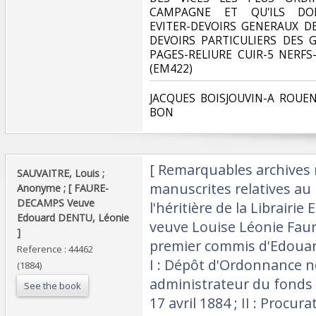
CAMPAGNE ET QU'ILS DOI
EVITER-DEVOIRS GENERAUX D
DEVOIRS PARTICULIERS DES 
PAGES-RELIURE CUIR-5 NERFS
(EM422)‎
‎JACQUES BOISJOUVIN-A ROUE
BON‎
‎[ Remarquables archives 
‎SAUVAITRE, Louis ;
manuscrites relatives au 
Anonyme ; [ FAURE-
DECAMPS Veuve
l'héritière de la Librairi
Edouard DENTU, Léonie
veuve Louise Léonie Fau
]‎
premier commis d'Edouard
Reference : 44462
I : Dépôt d'Ordonnance 
(1884)
administrateur du fonds d
See the book
17 avril 1884 ; II : Proc