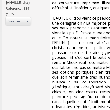
JANVILLE, dite) :‎
de couverture imprimée illus
défraîchi ; à l’intérieur, quelques 
Reference : E361
(1895)
‎ L’AUTEUR : d’où vient ce pseudonyme, Gyp qui claque comme une déflagration ? La majorité penche pour la contraction de ses deux prénoms : Gabrielle et Sibylle ( dans ce cas, d’où vient le « p » ?). Est-ce « une onomatopée qui sonne anglais », ou « On notera la masculinité du pseudonyme » (Patricia FERLIN ) ; ou « une abréviation des gypsophiles » (« christian.jannone ») , petits végétaux aux fleurs blanches poussant sur des terrains gypseux et non pas les amis de gypsies ! Et d’où sort le petit « Bob », titre de son premier roman? Mieux vaut reconnaître son ignorance que d’inventer des fables : ne pas se mettre Martel en tête. Plus sûres sont ses options politiques bien tranchées, dont on n’a retenu que son féminisme très nuancé et son antisémitisme sans nuance : sa collaboration avec Drumont, antisémite génétique, anti- dreyfusard viscéral. LE LIVRE : « Les gens chics », en cinq courts récits dialogués, nous offre une peinture peu ragoûtante de cette aristocratie décadente, dans laquelle sont étroitement mêlés légitimistes pur jus, orléanistes régicides, arrivistes bonapartistes, tous plus ou moins démunis (paraître ou ne pas être), tous unis dans le même rejet des derniers arrivants, ces métèques étrangers apatrides mais fortunés, qui cherchent à tout prix, non la fortune, ils l’ont, mais la respectabilité et les honneurs (paraître ou ne pas être). Que les fils de hobereaux désargentés aillent se « refaire » grâce à des unions hétérodoxes, passe encore, mais, quand ces intrus viennent leur piquer leurs filles, quel scandale ! L’ILLUSTRATION : « Images … coloriées de (couverture), …en couleurs par (titre) le petit BOB » [autre pseudonyme de l’auteur]: couverture, 92 dessins signés [à double page, à pleine page, fausses doubles pages (deux planches signées, en vis à vis), vignettes et culs-de-lampes], quelques uns non signés. Gyp avait débuté dans la peinture ; les caricatures données ici ne sont pas à la hauteur de sa prose ; elle maniait beaucoup mieux la plume que le crayon : on ressent quelque trouble en croisant des naseaux à satiété ; opinion qui n’est pas toujours partagée, certain confrère admirant « cette « sublime couverture (…) illustrée de magnifiques dessins en polychromie » [V.S., membre (unique ?) du Syndicat des Cabillauds…. C’est mieux que le Syndicat des Requins ! L’ÉDITION : Les « gens chics » parurent dans la « Collection polychrome », dont c’est le troisième volume, après « Un siècle de modes féminines » (1794-1894) et « Emaux et Camées » de Th. Gautier (1895). L’éditeur habituel de Gyp était Calmann-Lévy,maison créée en 1836, sous le nom de Michel Lévy frères, par Michel Lévy(1821-1875) et Kalmus (francisé en Calmann) Lévy (1819-12891) ; après le décès de Michel, l’intitulé devint Calmann-Lévy, que les enfants de Kalmus perpétuèrent.. Dans quelles conditions s’opéra ce changement ? L’historien Jean-Yves MOLLIER, spécialiste du monde de l’édition, dans un article (www.lexpress.fr/actualite/idees-et-debats) en date du 02/07/2021, consacré au récent limogeage de « Z » par son éditeur parisien, auquel le journaliste pose la bonne question : « pourquoi il est si rare qu'un éditeur abandonne un auteur politique ? », répond de façon péremptoire : « Je ne vois qu'un cas à peu près comparable : en pleine affaire Dreyfus, la très célèbre romancière GYP - alias la comtesse de Janville - a dû changer de maison, à la demande de son éditeur, Calmann-Lévy, qui refusait de continuer à la publier en raison de sa veine violemment antisémite [note *]. Elle est allée chez Flammarion [note **]. Mais une fois l'affaire terminée, elle a pu revenir sans souci chez Calmann-Lévy ». [*] Partiellement faux : de 1894 à 1901, on ne dénombre pas moins de vingt-six titres nouveaux de Gyp, non comprises les rééditions (source BNF-Opale). Seuls furent prohibés les ouvrages au caractère antisémite prononcé : business is business. La rupture ne sera effective que vers la fin de l’Affaire : de 1902 à 1906, pas de traces de Gyp chez Calmann-Lévy. [**] Flammarion n’apparaîtra qu’en 1897 ; Gyp cohabitera avec ces deux éditeurs - et accessoirement- avec quelques autres, jusqu’à sa fin (1932). CRITIQUE (à l’époque) : La production littéraire de Gyp fut très importante : plus d’une centaine d’ouvrages à succès, à vocation … alimentaire : elle était célèbre aussi pour sa vocation féministe on la voit sur une carte postale-texte daté du 28/10/1903- photographiée en pied, encadrée de deux médaillons, portraits d « Marni » (Jeanne Barousse) et …Séverine) : elle tenait salon, ce qui coûtait fort cher
See the book