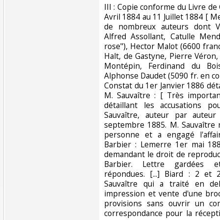
III : Copie conforme du Livre de
Avril 1884 au 11 Juillet 1884 [
de nombreux auteurs dont Vic
Alfred Assollant, Catulle Mend
rose"), Hector Malot (6600 fran
Halt, de Gastyne, Pierre Véron,
Montépin, Ferdinand du Boi
Alphonse Daudet (5090 fr. en comp
Constat du 1er Janvier 1886 dét
M. Sauvaître : [ Très importan
détaillant les accusations p
Sauvaître, auteur par auteur
septembre 1885. M. Sauvaître 
personne et a engagé l'affa
Barbier : Lemerre 1er mai 188
demandant le droit de reproduc
Barbier. Lettre gardées e
répondues. [...] Biard : 2 e
Sauvaître qui a traité en 
impression et vente d'une broc
provisions sans ouvrir un comp
correspondance pour la récept