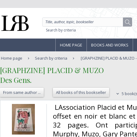
Search by criteria
HOME PAGE
BOOKS AND WORKS
Home page
Search by criteria
[GRAPHZINE] PLACID & MUZO -
‎[GRAPHZINE] PLACID & MUZO‎
‎Des Gens.‎
From same author ...
All books of this bookseller
5 book(s
‎ LAssociation Placid et M
offset en noir et blanc e
32 pages. Ont partici
Murphy, Muzo, Gary Panter 