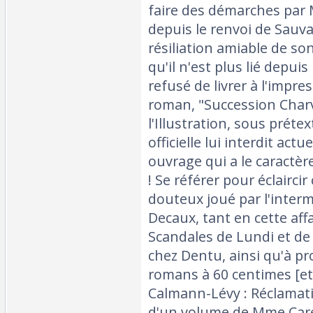
faire des démarches par 
depuis le renvoi de Sauva
résiliation amiable de so
qu'il n'est plus lié depuis
refusé de livrer à l'impre
roman, "Succession Charv
l'Illustration, sous préte
officielle lui interdit act
ouvrage qui a le caractère
! Se référer pour éclaircir
douteux joué par l'interm
Decaux, tant en cette affa
Scandales de Lundi et d
chez Dentu, ainsi qu'à pr
romans à 60 centimes [etc
Calmann-Lévy : Réclamatio
d'un volume de Mme Caret