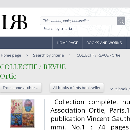
Search by criteria
HOME PAGE
BOOKS AND WORKS
Home page
Search by criteria
COLLECTIF / REVUE - Ortie
‎COLLECTIF / REVUE‎
‎Ortie ‎
From same author ...
All books of this bookseller
5 book(s
‎ Collection complète, 
Association Ortie, Paris
publication Vincent Gauthi
mm). No.1 : 74 pages 