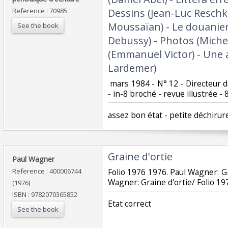
Reference : 70985
Dessins (Jean-Luc Reschke)
Moussaïan) - Le douanier
See the book
Debussy) - Photos (Miche
(Emmanuel Victor) - Une a
Lardemer)‎
‎ mars 1984 - N° 12 - Directeur d
- in-8 broché - revue illustrée - 
‎assez bon état - petite déchirur
‎Graine d'ortie‎
‎Paul Wagner‎
Reference : 400006744
‎Folio 1976 1976. Paul Wagner: Gr
Wagner: Graine d'ortie/ Folio 197
(1976)
ISBN : 9782070365852
‎Etat correct‎
See the book