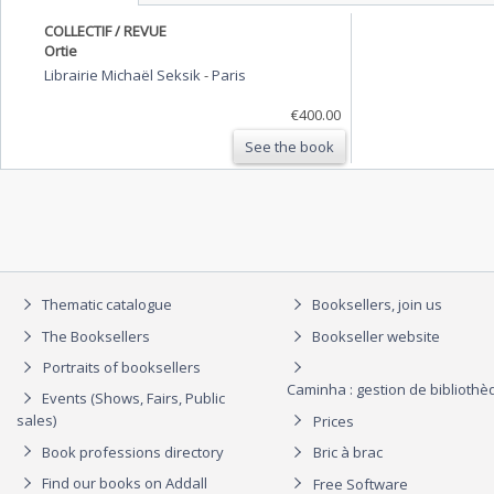
COLLECTIF / REVUE
Ortie
Librairie Michaël Seksik
-
Paris
€400.00
See the book
Thematic catalogue
Booksellers, join us
The Booksellers
Bookseller website
Portraits of booksellers
Caminha : gestion de biblioth
Events (Shows, Fairs, Public
sales)
Prices
Book professions directory
Bric à brac
Find our books on Addall
Free Software