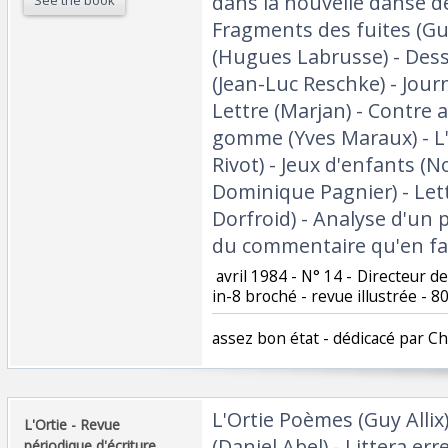
dans la nouvelle danse de
Fragments des fuites (Guy
(Hugues Labrusse) - Dess
(Jean-Luc Reschke) - Journa
Lettre (Marjan) - Contre a
gomme (Yves Maraux) - L'
Rivot) - Jeux d'enfants (N
Dominique Pagnier) - Let
Dorfroid) - Analyse d'un 
du commentaire qu'en fait
‎ avril 1984 - N° 14 - Directeur de
in-8 broché - revue illustrée - 8
‎assez bon état - dédicacé par Chr
‎L'Ortie Poèmes (Guy Allix)
‎L'Ortie - Revue
(Daniel Abel) - Littera erre
périodique d'écriture‎