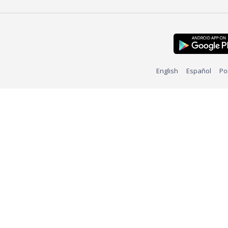
English
Español
Po