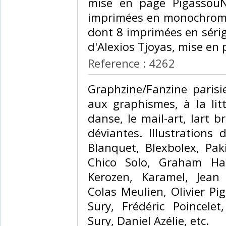
mise en page PigassouNo
imprimées en monochrome
dont 8 imprimées en sérig
d'Alexios Tjoyas, mise en 
Reference : 4262
‎Graphzine/Fanzine paris
aux graphismes, à la litt
danse, le mail-art, lart b
déviantes. Illustrations 
Blanquet, Blexbolex, Pak
Chico Solo, Graham Har
Kerozen, Karamel, Jean 
Colas Meulien, Olivier P
Sury, Frédéric Poincelet
Sury, Daniel Azélie, etc. ‎