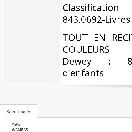
Classificat
843.0692-Livres 
‎TOUT EN REC
COULEURS Cla
Dewey : 843.
d'enfants‎
Seen books
Y5P5
WAMPAS