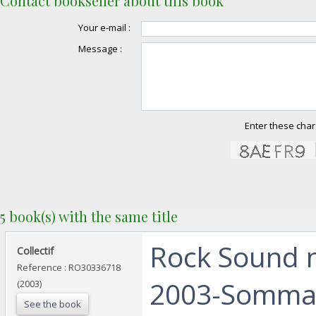
Contact bookseller about this book
Your e-mail :
Message :
Enter these char
5 book(s) with the same title
‎Rock Sound n
‎Collectif‎
Reference : RO30336718
2003-Sommair
(2003)
See the book