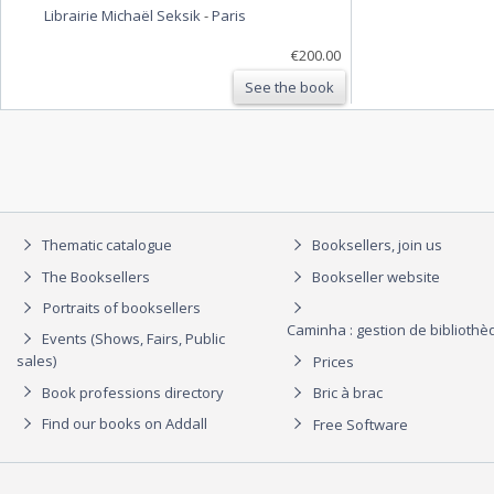
Librairie Michaël Seksik
-
Paris
€200.00
See the book
Thematic catalogue
Booksellers, join us
The Booksellers
Bookseller website
Portraits of booksellers
Caminha : gestion de biblioth
Events (Shows, Fairs, Public
sales)
Prices
Book professions directory
Bric à brac
Find our books on Addall
Free Software