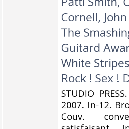
Patti Smith, 
Cornell, John
The Smashin
Guitard Awar
White Stripes
Rock ! Sex ! 
‎STUDIO PRESS.
2007. In-12. Br
Couv. conve
satisfaisant, I