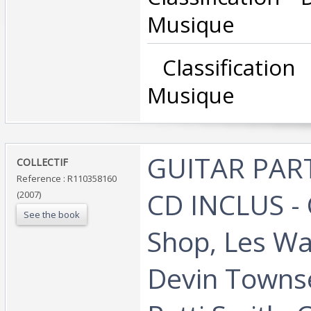
Musique‎
‎ Classificatio
Musique‎
‎GUITAR PART
‎COLLECTIF‎
Reference : R110358160
CD INCLUS -
(2007)
See the book
Shop, Les W
Devin Towns