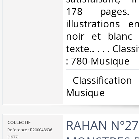
178 pages. 
illustrations 
noir et blanc
texte.. . . . Cla
: 780-Musique‎
‎ Classificatio
Musique‎
‎RAHAN N°27
‎COLLECTIF‎
Reference : R200048636
(1977)