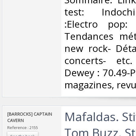
test: Indoch
:Electro pop:
Tendances mét
new rock- Détai
concerts- etc. 
Dewey : 70.49-Pr
magazines, revu
‎Mafaldas. St
‎[BARROCKS] CAPTAIN
CAVERN ‎
Tom Buzz. S
Reference : 2155