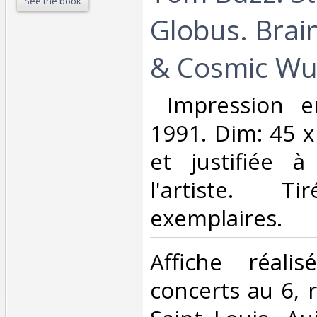
See the book
Globus. Bra
& Cosmic Wur
‎ Impression e
1991. Dim: 45 x
et justifiée 
l'artiste. 
exemplaires.‎
‎Affiche réal
concerts au 6, r