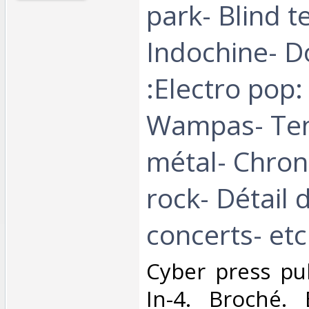
park- Blind te
Indochine- D
:Electro pop:
Wampas- Te
métal- Chro
rock- Détail 
concerts- etc.
‎Cyber press pu
In-4. Broché. 