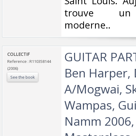
Saint Louis. Au
trouve un
moderne.. ‎
‎GUITAR PART
‎COLLECTIF‎
Reference : R110358144
Ben Harper,
(2006)
See the book
A/Mogwai, Sk
Wampas, Gui
Namm 2006,