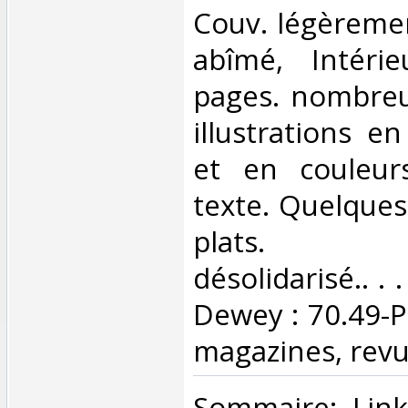
Couv. légèreme
abîmé, Intérie
pages. nombreu
illustrations e
et en couleur
texte. Quelques
plats. L
désolidarisé.. . .
Dewey : 70.49-Pr
magazines, revu
‎Sommaire: Link