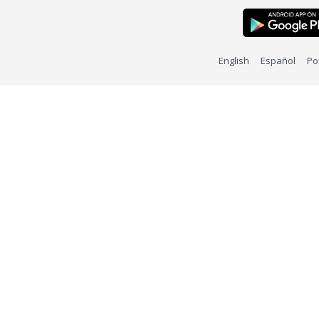
English
Español
Po