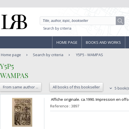
Search by criteria
HOME PAGE
BOOKS AND WORKS
Home page
Search by criteria
Y5P5 - WAMPAS
‎Y5P5‎
‎WAMPAS‎
From same author ...
All books of this bookseller
5 book(s
‎ Affiche originale. ca.1990. Impression en offs
Reference : 3897